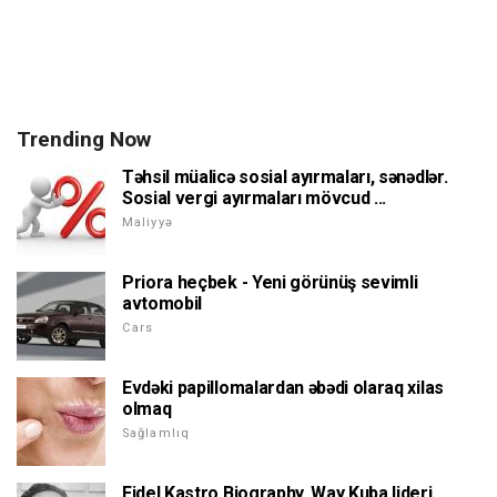
Trending Now
Təhsil müalicə sosial ayırmaları, sənədlər.
Sosial vergi ayırmaları mövcud ...
Maliyyə
Priora heçbek - Yeni görünüş sevimli
avtomobil
Cars
Evdəki papillomalardan əbədi olaraq xilas
olmaq
Sağlamlıq
Fidel Kastro Biography. Way Kuba lideri