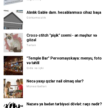
Alınlık Gable dam. hesablanması cihaz başa
Görkəmsizlik
Cross-stitch "pişik" sxemi - ən məşhur və
gözəl
Tərlan
"Temple Bar" Pervomayskaya: menyu, foto
və təhlil
Qida və içki
Necə yaxşı qızlar nail olmaq olar?
Münasibətləri
Nəzərə ya bədən tərbiyəsi dövlət: rəqs nədir?