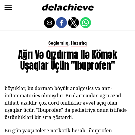
,
Sağlamlıq
Hazırlıq
Ağrı Və Qızdırma Ilə Kömək
Uşaqlar Üçün "Ibuprofen"
böyüklər, bu dərman böyük analgesics və anti-
inflammatories olmuşdur. Bu dərmanlar, ağrı azad
iltihab azaldır. çox dörd onilliklər əvvəl açıq olan
uşaqlar üçün "Ibuprofen" da pediatriya onun istifadə
üstünlükləri bir sıra göstərdi.
Bu gün yaxşı tolere narkotik hesab "ibuprofen"