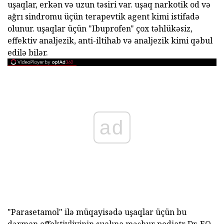
uşaqlar, erkən və uzun təsiri var. uşaq narkotik od və
ağrı sindromu üçün terapevtik agent kimi istifadə
olunur. uşaqlar üçün "Ibuprofen" çox təhlükəsiz,
effektiv analjezik, anti-iltihab və analjezik kimi qəbul
edilə bilər.
ad
"Parasetamol" ilə müqayisədə uşaqlar üçün bu