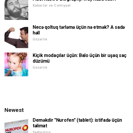
Xəbərlər və Cəmiyyət
Necə qoltuq tərləmə üçün nə etmək? A sadə
həll
Gözəllik
Kiçik modaçılar üçün: Balo üçün bir uşaq saç
düzümü
Gözəllik
Newest
Deməkdir "Nurofen" (tablet): istifadə üçün
təlimat
Sağlamlıq