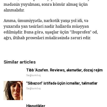
mədənin yuyulması, sonra kömür almaq üçün
alınmalıdır.
Amma, ümumiyyətlə, narkotik yaxşı yol idi, və
yuxarıda yan təsirləri nadir hallarda müəyyən
edilmişdir. Buna görə, uşaqlar üçün "Ibuprofen" od,
ağrı, iltihab prosesləri müalicəsində zəruri edir.
Similar articles
Tibb 'Azafen. Reviews, əlamətlər, dozaj rejim
Sağlamlıq
"Sibazon" istifadə üçün icmallar, təlimatlar
Sağlamlıq
Hipnotikler