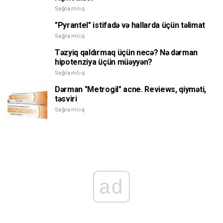
Sağlamlıq
"Pyrantel" istifadə və hallarda üçün təlimat
Sağlamlıq
Təzyiq qaldırmaq üçün necə? Nə dərman
hipotenziya üçün müəyyən?
Sağlamlıq
Dərman "Metrogil" acne. Reviews, qiyməti,
təsviri
Sağlamlıq
ad