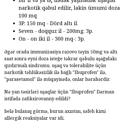
bir il və ya üç ilədək yaşınadək uşaqlar
narkotik qəbul edilir, lakin ümumi doza
100 mq
3P: 150 mq - Dörd altı il.
Seven - doqquz il - 200mg: 3p.
On - on iki il - 300 mq-: 3p.
Əgər orada immunizasiya razovo təyin 50mg və altı
saat sonra eyni doza isteğe təkrar qəbulu aşağıdakı
qızdırmalı sindromu. uşaq və tolerabilite üçün
narkotik təhlükəsizlik ilə bağlı "Ibuprofen" ilə,
"parasetamol" ilə müqayisədə, onlar bərabərdir.
Nə yan təsirləri uşaqlar üçün "Ibuprofen" Dərman
istifadə zafiksirovanny edildi?
belə bulanıq görmə, burun axıntısı, səfeh kimi
allergik reaksiyalar var idi.