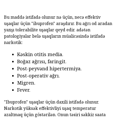
Bu maddə istifadə olunur nə üçün, necə effektiv
uşaqlar üçün "ibuprofen" araşdırır. Bu ağrı od aradan
yaxşı tolerabilite uşaqlar qeyd edir. adətən
patologiyalar belə uşaqların müalicəsində istifadə
narkotik:
Kəskin otitis media.
Boğaz ağrısı, faringit.
Post-peyvənd hipertermiya.
Post-operativ ağrı.
Migren.
Fever.
"Ibuprofen" uşaqlar üçün daxili istifadə olunur.
Narkotik yüksək effektivliyi uşaq temperatur
azaltmaq üçün göstərilən. Onun təsiri səkkiz saata