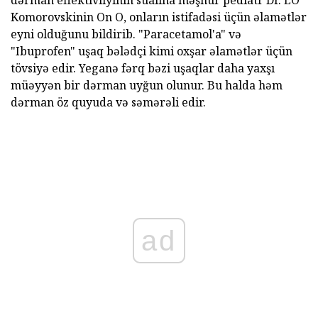
dərman effektivliyinin sualına məşhur pediatr Dr. EO
Komorovskinin On O, onların istifadəsi üçün əlamətlər
eyni olduğunu bildirib. "Paracetamol'a" və
"Ibuprofen" uşaq bələdçi kimi oxşar əlamətlər üçün
tövsiyə edir. Yeganə fərq bəzi uşaqlar daha yaxşı
müəyyən bir dərman uyğun olunur. Bu halda həm
dərman öz quyuda və səmərəli edir.
ad