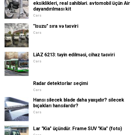
eksiklikleri, real sahibləri. avtomobil üçün Air
dayandırılması kit
Cars
"Isuzu" sıra və təsviri
Cars
LiAZ 6213: təyin edilməsi, cihaz təsviri
Cars
Radar detektorlar seçimi
Cars
Hansı silecek blade daha yaxşıdır? silecek
bıçakları hansılardır?
Cars
Lar "Kia" üçündür. Frame SUV "Kia" (foto)