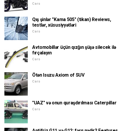
Cars
Qış şinlər "Kama 505" (tikan) Reviews,
testlər, xüsusiyyətləri
Cars
Avtomobillər üçün qızğın şüşə silecek ilə
fırçalayın
Cars
Ötən Isuzu Axiom of SUV
Cars
"UAZ" və onun quraşdırılması Caterpillar
Cars
Antifriz G11 və G12: fərq nədir? Features