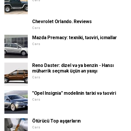
Cars
Chevrolet Orlando. Reviews
Cars
Mazda Premacy: texniki, təsviri, icmallar
Cars
Reno Daster: dizel və ya benzin - Hansı
mühərrik seçmək üçün ən yaxşı
Cars
"Opel Insignia" modelinin tarixi və təsviri
Cars
Ötürücü Top aşqarların
Cars