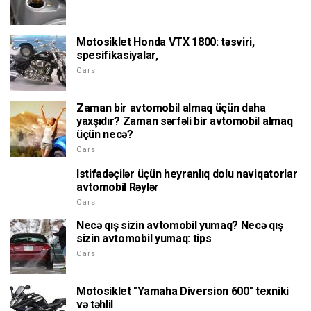
Motosiklet Honda VTX 1800: təsviri,
spesifikasiyalar,
Cars
Zaman bir avtomobil almaq üçün daha
yaxşıdır? Zaman sərfəli bir avtomobil almaq
üçün necə?
Cars
Istifadəçilər üçün heyranlıq dolu naviqatorlar
avtomobil Rəylər
Cars
Necə qış sizin avtomobil yumaq? Necə qış
sizin avtomobil yumaq: tips
Cars
Motosiklet "Yamaha Diversion 600" texniki
və təhlil