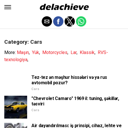
Category: Cars
More:
Maşın
,
Yük
,
Motorcycles
,
Lar
,
Klassik
,
RVS-
texnologiya
,
Tez-tez ən məşhur hissələri və ya rus
avtomobil pozur?
Cars
"Chevrolet Camaro" 1969 il: tuning, şəkillər,
təsviri
Cars
Air dayandırılması: iş prinsipi, cihaz, lehte ve