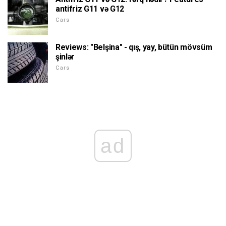
antifriz G11 və G12
Cars
Reviews: "Belşina" - qış, yay, bütün mövsüm
şinlər
Cars
ad