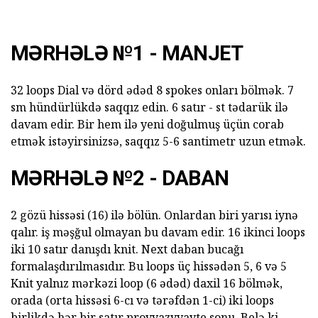
MƏRHƏLƏ №1 - MANJET
32 loops Dial və dörd ədəd 8 spokes onları bölmək. 7
sm hündürlükdə saqqız edin. 6 satır - st tədarük ilə
davam edir. Bir hem ilə yeni doğulmuş üçün corab
etmək istəyirsinizsə, saqqız 5-6 santimetr uzun etmək.
MƏRHƏLƏ №2 - DABAN
2 gözü hissəsi (16) ilə bölün. Onlardan biri yarısı iynə
qalır. iş məşğul olmayan bu davam edir. 16 ikinci loops
iki 10 satır danışdı knit. Next daban bucağı
formalaşdırılmasıdır. Bu loops üç hissədən 5, 6 və 5
Knit yalnız mərkəzi loop (6 ədəd) daxil 16 bölmək,
orada (orta hissəsi 6-cı və tərəfdən 1-ci) iki loops
birlikdə hər bir satır provyazyvayte sonu. Belə ki,