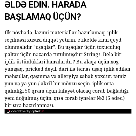
ƏLDƏ EDIN. HARADA
BAŞLAMAQ ÜÇÜN?
İlk növbədə, lazımi materiallar hazırlamaq. iplik
seçilməsi xüsusi diqqət yetirin. etiketdə kimi qeyd
olunmalıdır "uşaqlar". Bu uşaqlar üçün toxuculuq
paltar üçün nəzərdə tutulmuşdur Strings. Belə bir
iplik üstünlükləri hansılardır? Bu əlaqə üçün xoş,
yumşaq, pricked deyil. dəri ilə təmas uşaq iplik edilən
məhsullar, qaşınma və allergiya səbəb yoxdur. təmiz
yun və ya yun / akril bir mövzu seçin. iplik orta
qalınlığı 50 qram üçün kifayət olacaq corab bağladığı
yeni doğulmuş üçün. qısa corab iynələr №3 (5 ədəd)
bir sıra hazırlanması.