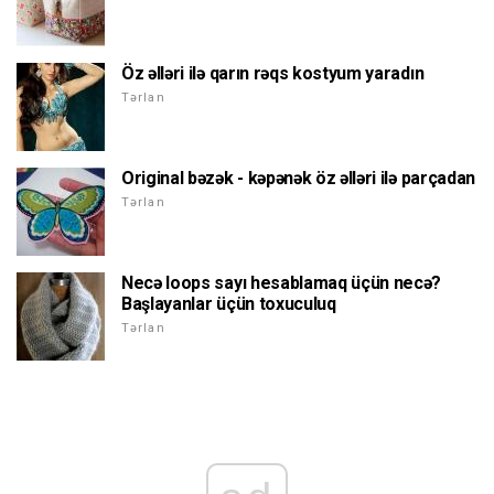
Öz əlləri ilə qarın rəqs kostyum yaradın
Tərlan
Original bəzək - kəpənək öz əlləri ilə parçadan
Tərlan
Necə loops sayı hesablamaq üçün necə?
Başlayanlar üçün toxuculuq
Tərlan