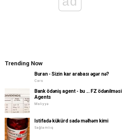
ad
Trending Now
Buran - Sizin kar arabası əgər nə?
Cars
Bank ödəniş agent - bu ... FZ ödənilməsi
Agents
Maliyyə
Istifadə kükürd sadə məlhəm kimi
Sağlamlıq