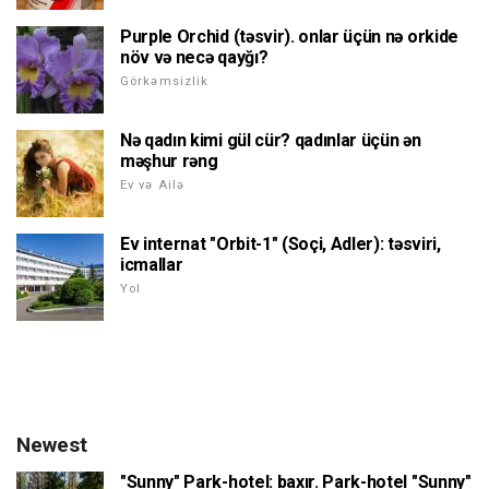
Purple Orchid (təsvir). onlar üçün nə orkide
növ və necə qayğı?
Görkəmsizlik
Nə qadın kimi gül cür? qadınlar üçün ən
məşhur rəng
Ev və Ailə
Ev internat "Orbit-1" (Soçi, Adler): təsviri,
icmallar
Yol
Newest
"Sunny" Park-hotel: baxır. Park-hotel "Sunny"