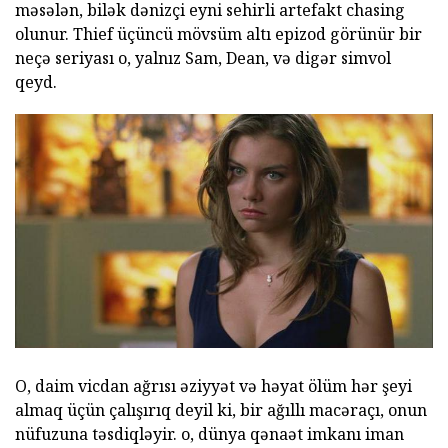
məsələn, bilək dənizçi eyni sehirli artefakt chasing
olunur. Thief üçüncü mövsüm altı epizod görünür bir
neçə seriyası o, yalnız Sam, Dean, və digər simvol
qeyd.
O, daim vicdan ağrısı əziyyət və həyat ölüm hər şeyi
almaq üçün çalışırıq deyil ki, bir ağıllı macəraçı, onun
nüfuzuna təsdiqləyir. o, dünya qənaət imkanı iman