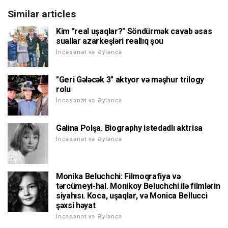
Similar articles
Kim "real uşaqlar?" Söndürmək cavab əsas
suallar azarkeşləri reallıq şou
İncəsənət və Əyləncə
"Geri Gələcək 3" aktyor və məşhur trilogy
rolu
İncəsənət və Əyləncə
Galina Polşa. Biography istedadlı aktrisa
İncəsənət və Əyləncə
Monika Beluchchi: Filmoqrafiya və
tərcümeyi-hal. Monikoy Beluchchi ilə filmlərin
siyahısı. Koca, uşaqlar, və Monica Bellucci
şəxsi həyat
İncəsənət və Əyləncə