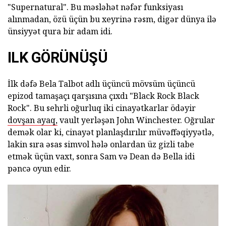
"Supernatural". Bu məsləhət nəfər funksiyası
alınmadan, özü üçün bu xeyrinə rəsm, digər dünya ilə
ünsiyyət qura bir adam idi.
ILK GÖRÜNÜŞÜ
İlk dəfə Bela Talbot adlı üçüncü mövsüm üçüncü
epizod tamaşaçı qarşısına çıxdı "Black Rock Black
Rock". Bu sehrli oğurluq iki cinayətkarlar ödəyir
dovşan ayaq,
vault yerləşən John Winchester. Oğrular
demək olar ki, cinayət planlaşdırılır müvəffəqiyyətlə,
lakin sıra əsas simvol hələ onlardan üz gizli tabe
etmək üçün vaxt, sonra Sam və Dean də Bella idi
pəncə oyun edir.