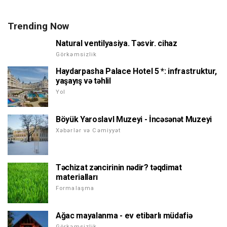
Trending Now
Natural ventilyasiya. Təsvir. cihaz
Görkəmsizlik
Haydarpasha Palace Hotel 5 *: infrastruktur,
yaşayış və təhlil
Yol
Böyük Yaroslavl Muzeyi - İncəsənət Muzeyi
Xəbərlər və Cəmiyyət
Təchizat zəncirinin nədir? təqdimat
materialları
Formalaşma
Ağac mayalanma - ev etibarlı müdafiə
Görkəmsizlik