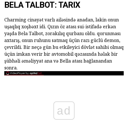
BELA TALBOT: TARIX
Charming cinayət varlı ailəsində anadan, lakin onun
uşaqlıq xoşbəxt idi. Qızın öz atası sui-istifadə erkən
yaşda Bela Talbot, zorakılıq qurbanı oldu. qorunması
axtarış, onun ruhunu satmaq üçün razı güclü demon,
çevrildi. Bir neçə gün bu etkileyici dövlət sahibi olmaq
üçün imkan verir bir avtomobil qəzasında həlak bir
şübhəli əməliyyat ana və Bella atası bağlanandan
sonra.
ad