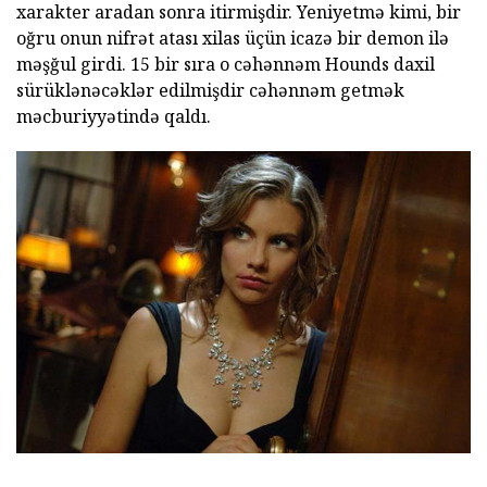
xarakter aradan sonra itirmişdir. Yeniyetmə kimi, bir
oğru onun nifrət atası xilas üçün icazə bir demon ilə
məşğul girdi. 15 bir sıra o cəhənnəm Hounds daxil
sürüklənəcəklər edilmişdir cəhənnəm getmək
məcburiyyətində qaldı.