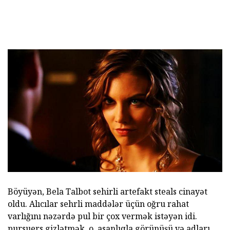
Böyüyən, Bela Talbot sehirli artefakt steals cinayət
oldu. Alıcılar sehrli maddələr üçün oğru rahat
varlığını nəzərdə pul bir çox vermək istəyən idi.
pursuers gizlətmək, o, asanlıqla görünüşü və adları