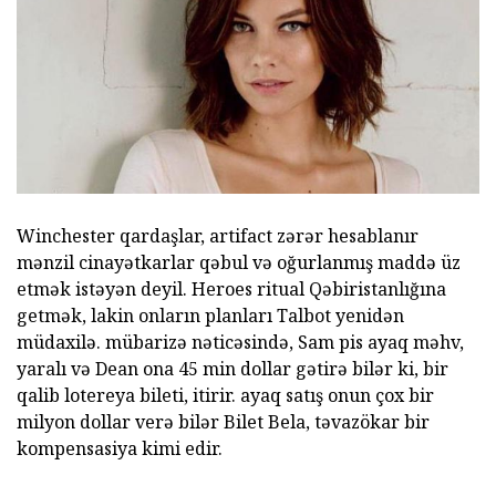
Winchester qardaşlar, artifact zərər hesablanır
mənzil cinayətkarlar qəbul və oğurlanmış maddə üz
etmək istəyən deyil. Heroes ritual Qəbiristanlığına
getmək, lakin onların planları Talbot yenidən
müdaxilə. mübarizə nəticəsində, Sam pis ayaq məhv,
yaralı və Dean ona 45 min dollar gətirə bilər ki, bir
qalib lotereya bileti, itirir. ayaq satış onun çox bir
milyon dollar verə bilər Bilet Bela, təvazökar bir
kompensasiya kimi edir.