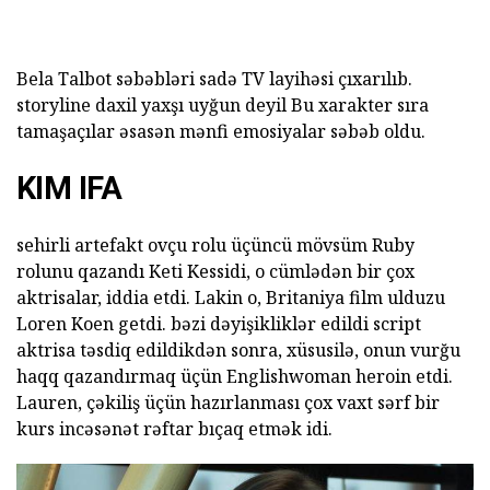
Bela Talbot səbəbləri sadə TV layihəsi çıxarılıb.
storyline daxil yaxşı uyğun deyil Bu xarakter sıra
tamaşaçılar əsasən mənfi emosiyalar səbəb oldu.
KIM IFA
sehirli artefakt ovçu rolu üçüncü mövsüm Ruby
rolunu qazandı Keti Kessidi, o cümlədən bir çox
aktrisalar, iddia etdi. Lakin o, Britaniya film ulduzu
Loren Koen getdi. bəzi dəyişikliklər edildi script
aktrisa təsdiq edildikdən sonra, xüsusilə, onun vurğu
haqq qazandırmaq üçün Englishwoman heroin etdi.
Lauren, çəkiliş üçün hazırlanması çox vaxt sərf bir
kurs incəsənət rəftar bıçaq etmək idi.