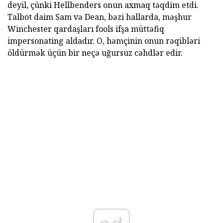
deyil, çünki Hellbenders onun axmaq təqdim etdi.
Talbot daim Sam və Dean, bəzi hallarda, məşhur
Winchester qardaşları fools ifşa müttəfiq
impersonating aldadır. O, həmçinin onun rəqibləri
öldürmək üçün bir neçə uğursuz cəhdlər edir.