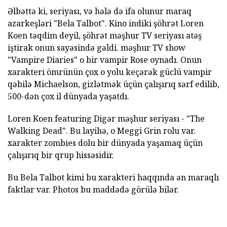
Əlbəttə ki, seriyası, və hələ də ifa olunur maraq
azarkeşləri "Bela Talbot". Kino indiki şöhrət Loren
Koen təqdim deyil, şöhrət məşhur TV seriyası atəş
iştirak onun sayəsində gəldi. məşhur TV show
"Vampire Diaries" o bir vampir Rose oynadı. Onun
xarakteri ömrünün çox o yolu keçərək güclü vampir
qəbilə Michaelson, gizlətmək üçün çalışırıq sərf edilib,
500-dən çox il dünyada yaşatdı.
Loren Koen featuring Digər məşhur seriyası - "The
Walking Dead". Bu layihə, o Meggi Grin rolu var.
xarakter zombies dolu bir dünyada yaşamaq üçün
çalışırıq bir qrup hissəsidir.
Bu Bela Talbot kimi bu xarakteri haqqında ən maraqlı
faktlar var. Photos bu maddədə görülə bilər.