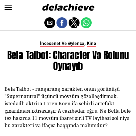
,
İncəsənət Və Əyləncə
Kino
Bela Talbot: Character Və Rolunu
Oynayıb
Bela Talbot - rəngarəng xarakter, onun görünüşü
"Supernatural" üçüncü mövsüm gözəlləşdirmək.
istedadlı aktrisa Loren Koen ifa sehirli artefakt
çıxarılması ixtisaslaşır A cazibədar oğru. Nə Bella belə
tez hazırda 11 mövsüm ibarət sirli TV layihəsi sol niyə
bu xarakteri və ifaçısı haqqında məlumdur?