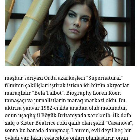
məşhur seriyası Ordu azarkeşləri "Supernatural"
filminin çəkilişləri iştirak istisna idi bütün aktyorlar
maraqlıdır "Bela Talbot". Biography Loren Koen
tamaşaçı və jurnalistlərin maraq mərkəzi oldu. Bu
aktrisa yanvar 1982-ci ildə anadan olub məlumdur,
onun uşaqlıq il Böyük Britaniyada xərclənib. İlk dəfə
xalq o Sister Beatrice rolu qalib olan şəkil "Casanova",
sonra bu barədə danışmaq. Lauren, evli deyil heç bir
övladı var, lakin gələcəkdə onları planlaşdırır. onun