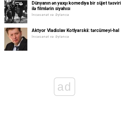
Dünyanın ən yaxşı komediya bir süjet təsviri
ilə filmlərin siyahısı
İncəsənət və Əyləncə
Aktyor Vladislav Kotlyarskii: tərcümeyi-hal
İncəsənət və Əyləncə
ad