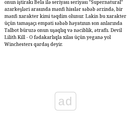
onun iştirakı Bela ilə seriyası seriyası "Supernatural"
azarkeşləri arasında mənfi hisslər səbəb ərzində, bir
mənfi xarakter kimi təqdim olunur. Lakin bu xarakter
üçün tamaşaçı empati səbəb həyatının son anlarında
Talbot büruzə onun uşaqlıq və nəciblik, ətraflı. Devil
Lilith Kill - O fədakarlıqla xilas üçün yeganə yol
Winchesters qardaş deyir.
ad