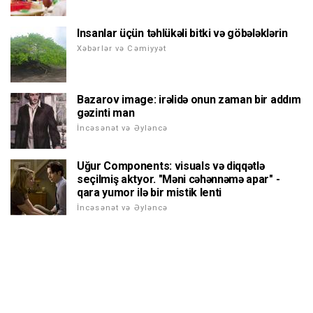
Insanlar üçün təhlükəli bitki və göbələklərin
Xəbərlər və Cəmiyyət
Bazarov image: irəlidə onun zaman bir addım
gəzinti man
İncəsənət və Əyləncə
Uğur Components: visuals və diqqətlə
seçilmiş aktyor. "Məni cəhənnəmə apar" -
qara yumor ilə bir mistik lenti
İncəsənət və Əyləncə