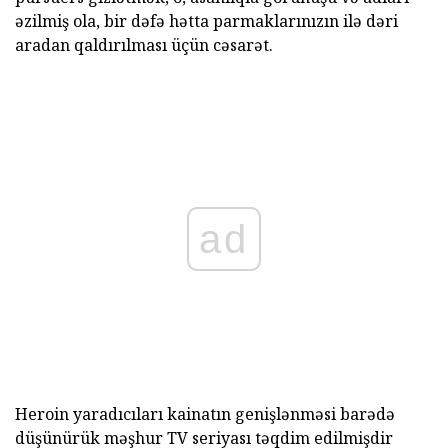
əzilmiş ola, bir dəfə hətta parmaklarınızın ilə dəri
aradan qaldırılması üçün cəsarət.
ad
Heroin yaradıcıları kainatın genişlənməsi barədə
düşünürük məşhur TV seriyası təqdim edilmişdir