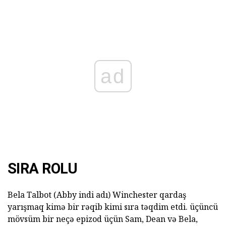
ad
SIRA ROLU
Bela Talbot (Abby indi adı) Winchester qardaş
yarışmaq kimə bir rəqib kimi sıra təqdim etdi. üçüncü
mövsüm bir neçə epizod üçün Sam, Dean və Bela,