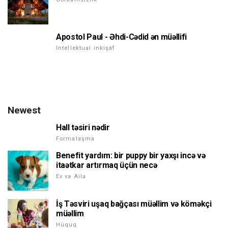
Apostol Paul - Əhdi-Cədid ən müəllifi
Intellektual inkişaf
Newest
Hall təsiri nədir
Formalaşma
Benefit yardım: bir puppy bir yaxşı incə və
itaətkar artırmaq üçün necə
Ev və Ailə
İş Təsviri uşaq bağçası müəllim və köməkçi
müəllim
Hüquq