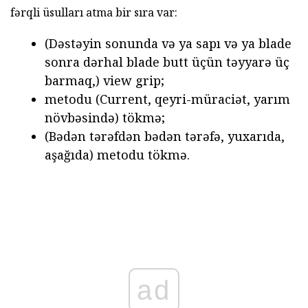
fərqli üsulları atma bir sıra var:
(Dəstəyin sonunda və ya sapı və ya blade
sonra dərhal blade butt üçün təyyarə üç
barmaq,) view grip;
metodu (Current, qeyri-müraciət, yarım
növbəsində) tökmə;
(Bədən tərəfdən bədən tərəfə, yuxarıda,
aşağıda) metodu tökmə.
ad