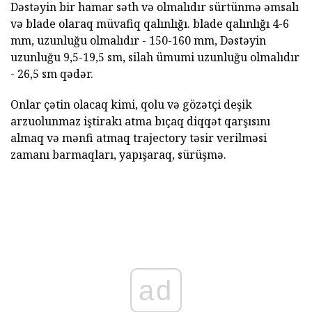
Dəstəyin bir hamar səth və olmalıdır sürtünmə əmsalı
və blade olaraq müvafiq qalınlığı. blade qalınlığı 4-6
mm, uzunluğu olmalıdır - 150-160 mm, Dəstəyin
uzunluğu 9,5-19,5 sm, silah ümumi uzunluğu olmalıdır
- 26,5 sm qədər.
Onlar çətin olacaq kimi, qolu və gözətçi deşik
arzuolunmaz iştirakı atma bıçaq diqqət qarşısını
almaq və mənfi atmaq trajectory təsir verilməsi
zamanı barmaqları, yapışaraq, sürüşmə.
ad