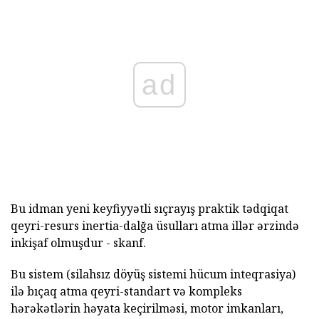
ad
Bu idman yeni keyfiyyətli sıçrayış praktik tədqiqat
qeyri-resurs inertia-dalğa üsulları atma illər ərzində
inkişaf olmuşdur - skanf.
Bu sistem (silahsız döyüş sistemi hücum inteqrasiya)
ilə bıçaq atma qeyri-standart və kompleks
hərəkətlərin həyata keçirilməsi, motor imkanları,