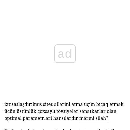
ad
ixtisaslaşdırılmış sites əllərini atma üçün bıçaq etmək
üçün üstünlük çoxsaylı tövsiyələr sənətkarlar olan.
optimal parametrləri hansılardır
mərmi silah?