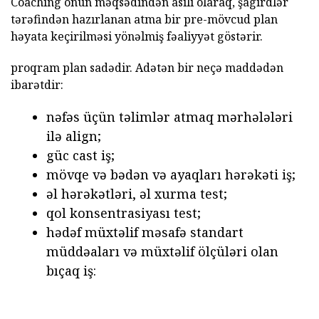
Coaching onun məqsədindən asılı olaraq, şagirdlər
tərəfindən hazırlanan atma bir pre-mövcud plan
həyata keçirilməsi yönəlmiş fəaliyyət göstərir.
proqram plan sadədir. Adətən bir neçə maddədən
ibarətdir:
nəfəs üçün təlimlər atmaq mərhələləri
ilə align;
güc cast iş;
mövqe və bədən və ayaqları hərəkəti iş;
əl hərəkətləri, əl xurma test;
qol konsentrasiyası test;
hədəf müxtəlif məsafə standart
müddəaları və müxtəlif ölçüləri olan
bıçaq iş: