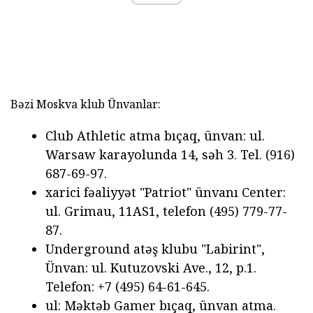
Bəzi Moskva klub Ünvanlar:
Club Athletic atma bıçaq, ünvan: ul.
Warsaw karayolunda 14, səh 3. Tel. (916)
687-69-97.
xarici fəaliyyət "Patriot" ünvanı Center:
ul. Grimau, 11AS1, telefon (495) 779-77-
87.
Underground atəş klubu "Labirint",
Ünvan: ul. Kutuzovski Ave., 12, p.1.
Telefon: +7 (495) 64-61-645.
ul: Məktəb Gamer bıçaq, ünvan atma.