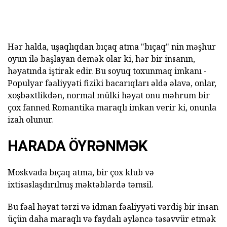
Hər halda, uşaqlıqdan bıçaq atma "bıçaq" nin məşhur
oyun ilə başlayan demək olar ki, hər bir insanın,
həyatında iştirak edir. Bu soyuq toxunmaq imkanı -
Populyar fəaliyyəti fiziki bacarıqları əldə əlavə, onlar,
xoşbəxtlikdən, normal mülki həyat onu məhrum bir
çox fanned Romantika maraqlı imkan verir ki, onunla
izah olunur.
HARADA ÖYRƏNMƏK
Moskvada bıçaq atma, bir çox klub və
ixtisaslaşdırılmış məktəblərdə təmsil.
Bu fəal həyat tərzi və idman fəaliyyəti vərdiş bir insan
üçün daha maraqlı və faydalı əyləncə təsəvvür etmək