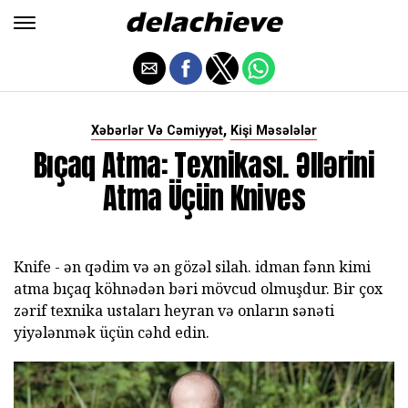
,
Xəbərlər Və Cəmiyyət
Kişi Məsələlər
Bıçaq Atma: Texnikası. Əllərini
Atma Üçün Knives
Knife - ən qədim və ən gözəl silah. idman fənn kimi
atma bıçaq köhnədən bəri mövcud olmuşdur. Bir çox
zərif texnika ustaları heyran və onların sənəti
yiyələnmək üçün cəhd edin.