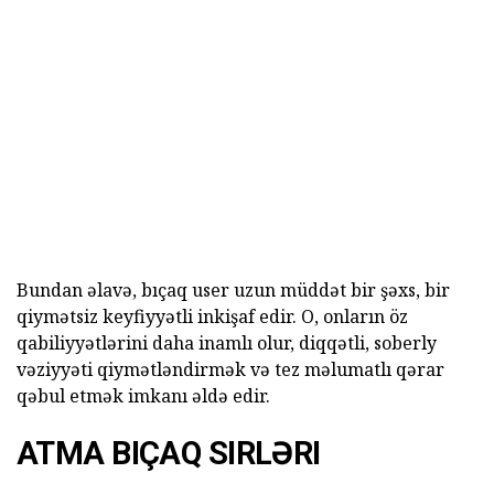
Bundan əlavə, bıçaq user uzun müddət bir şəxs, bir
qiymətsiz keyfiyyətli inkişaf edir. O, onların öz
qabiliyyətlərini daha inamlı olur, diqqətli, soberly
vəziyyəti qiymətləndirmək və tez məlumatlı qərar
qəbul etmək imkanı əldə edir.
ATMA BIÇAQ SIRLƏRI