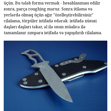
üçün. Bu tələb forma vermək - hesablanması edilir
sonra, parça roughing məruz. Sonra itiləmə və
yerlərdə olmaq üçün ağır "özelleştirebilirsiniz"
cilalama, törpüler istifadə edərək. istifadə xüsusi
daşları daşları təkər, əl ilə onun müalicə ilə
tamamlanır zımpara istifadə və yapışdırıb cilalama.