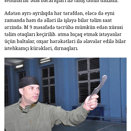
seminarlar əsas bacarıqları ilə tanış təmin daxildir.
Adətən ayrı-ayrılıqda hər tərəfdən, eləcə də eyni
zamanda həm də əlləri ilə işləyə bilər təlim saat
ərzində. M 9 məsafədə təcrübə mümkün edən xüsusi
təlim otaqları keçirilib. atma bıçaq etmək istəyənlər
üçün baltalar, oxşar hərəkətləri ilə əlavələr edilə bilər
istehkamçı kürəkləri, dırnaqları.