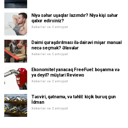
Niyə səhər uşaqlar lazımdır? Niyə kişi səhər
qalxır edirsiniz?
Xəbərlər və Cəmiyyət
Daimi quraşdırılması ilə dairəvi mişar manual
necə seçmək? Əlavələr
Xəbərlər və Cəmiyyət
Ekonomitel yanacaq FreeFuel: boşanma və
ya deyil? müştəri Reviews
Xəbərlər və Cəmiyyət
Təsviri, qətnamə, və təhlil: kiçik buruq gun
İdman
Xəbərlər və Cəmiyyət