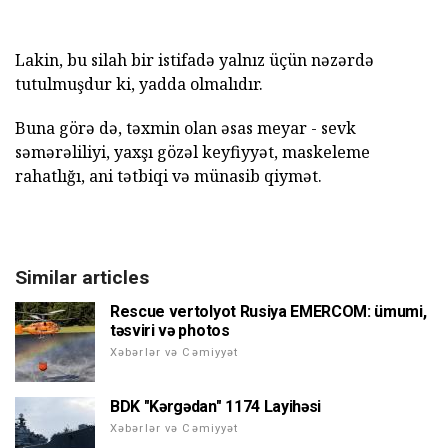
Lakin, bu silah bir istifadə yalnız üçün nəzərdə
tutulmuşdur ki, yadda olmalıdır.
Buna görə də, təxmin olan əsas meyar - sevk
səmərəliliyi, yaxşı gözəl keyfiyyət, maskeleme
rahatlığı, ani tətbiqi və münasib qiymət.
Similar articles
Rescue vertolyot Rusiya EMERCOM: ümumi,
təsviri və photos
Xəbərlər və Cəmiyyət
BDK "Kərgədan" 1174 Layihəsi
Xəbərlər və Cəmiyyət