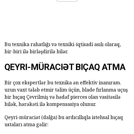
Bu texnika rahatlığı və texniki-iqtisadi asılı olaraq,
bir-biri ilə birləşdirilə bilər.
QEYRI-MÜRACIƏT BIÇAQ ATMA
Bir çox ekspertlər bu texnika ən effektiv inanıram.
uzun vaxt tələb etmir təlim üçün, blade fırlanma uçuş
bir bıçaq Çevrilmiş və hədəf pierces olan vasitəsilə
bilək, hərəkəti ilə kompensasiya olunur.
Qeyri-müraciət (dalğa) bu ardıcıllıqla istehsal bıçaq
ustaları atma gəlir: