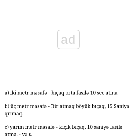
ad
a) iki metr məsafə - bıçaq orta fasilə 10 sec atma.
b) üç metr məsafə - Bir atmaq böyük bıçaq, 15 Saniyə
qırmaq.
c) yarım metr məsafə - kiçik bıçaq, 10 saniyə fasilə
atma. - və s.