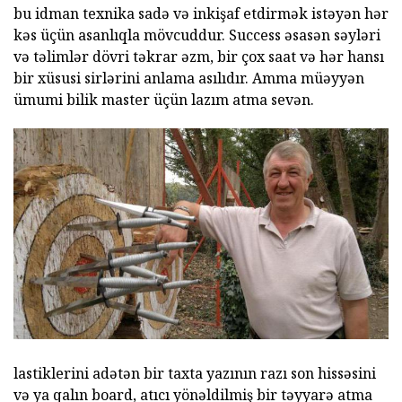
bu idman texnika sadə və inkişaf etdirmək istəyən hər
kəs üçün asanlıqla mövcuddur. Success əsasən səyləri
və təlimlər dövri təkrar əzm, bir çox saat və hər hansı
bir xüsusi sirlərini anlama asılıdır. Amma müəyyən
ümumi bilik master üçün lazım atma sevən.
lastiklerini adətən bir taxta yazının razı son hissəsini
və ya qalın board, atıcı yönəldilmiş bir təyyarə atma