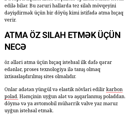
edilə bilər. Bu zəruri hallarda tez silah mövqeyini
dəyişdirmək üçün bir döyüş kimi istifadə atma bıçaq
verir.
ATMA ÖZ SILAH ETMƏK ÜÇÜN
NECƏ
öz əlləri atma üçün bıçaq istehsal ilk dəfə qərar
edənlər, proses texnologiya ilə tanış olmaq
ixtisaslaşdırılmış sites olmalıdır.
Onlar adətən yüngül və elastik növləri edilir
karbon
polad.
Həmçinin uyğun alət və aşqarlanmış poladdan.
döymə və ya avtomobil mühərrik valve yaz məruz
uyğun istehsal etmək.