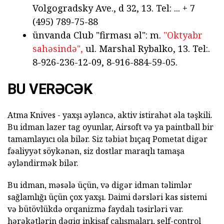
Volgogradsky Ave., d 32, 13. Tel: ... + 7
(495) 789-75-88
ünvanda Club "firması əl": m.
"Oktyabr
sahəsində",
ul. Marshal Rybalko, 13. Tel:.
8-926-236-12-09, 8-916-884-59-05.
BU VERƏCƏK
Atma Knives - yaxşı əyləncə, aktiv istirahət əla təşkili.
Bu idman lazer tag oyunlar, Airsoft və ya paintball bir
tamamlayıcı ola bilər. Siz təbiət bıçaq Pometat digər
fəaliyyət söykənən, siz dostlar maraqlı tamaşa
əyləndirmək bilər.
Bu idman, məsələ üçün, və digər idman təlimlər
sağlamlığı üçün çox yaxşı. Daimi dərsləri kas sistemi
və bütövlükdə orqanizmə faydalı təsirləri var.
hərəkətlərin dəqiq inkişaf çalışmaları, self-control