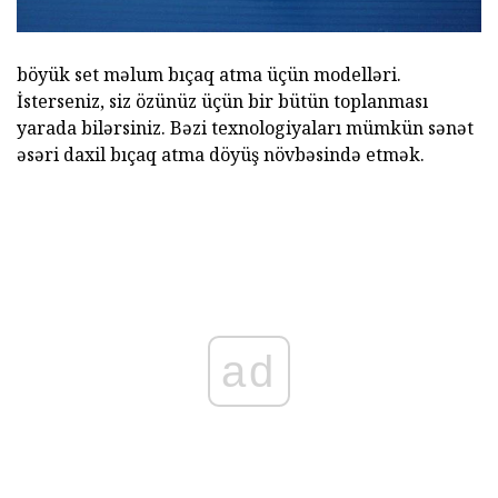
böyük set məlum bıçaq atma üçün modelləri.
İsterseniz, siz özünüz üçün bir bütün toplanması
yarada bilərsiniz. Bəzi texnologiyaları mümkün sənət
əsəri daxil bıçaq atma döyüş növbəsində etmək.
ad