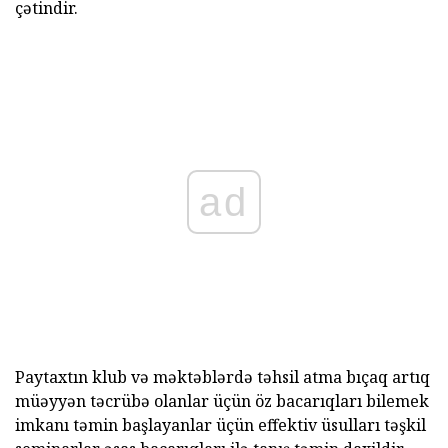
çətindir.
ad
Paytaxtın klub və məktəblərdə təhsil atma bıçaq artıq
müəyyən təcrübə olanlar üçün öz bacarıqları bilemek
imkanı təmin başlayanlar üçün effektiv üsulları təşkil