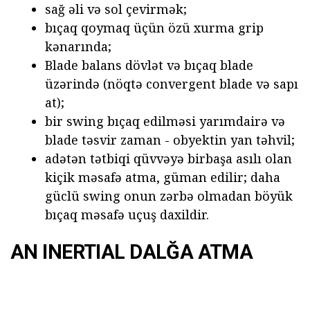
sağ əli və sol çevirmək;
bıçaq qoymaq üçün özü xurma grip
kənarında;
Blade balans dövlət və bıçaq blade
üzərində (nöqtə convergent blade və sapı
at);
bir swing bıçaq edilməsi yarımdairə və
blade təsvir zaman - obyektin yan təhvil;
adətən tətbiqi qüvvəyə birbaşa asılı olan
kiçik məsafə atma, güman edilir; daha
güclü swing onun zərbə olmadan böyük
bıçaq məsafə uçuş daxildir.
AN INERTIAL DALĞA ATMA