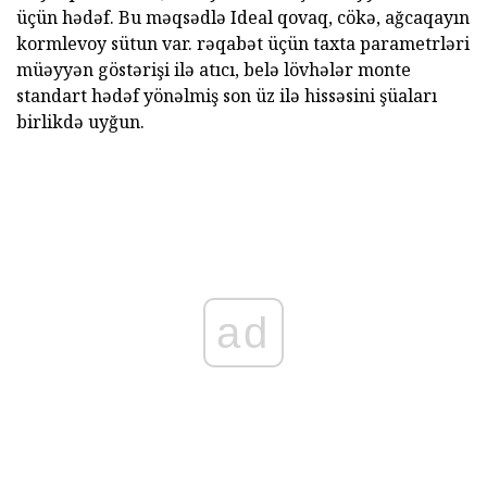
üçün hədəf. Bu məqsədlə Ideal qovaq, cökə, ağcaqayın
kormlevoy sütun var. rəqabət üçün taxta parametrləri
müəyyən göstərişi ilə atıcı, belə lövhələr monte
standart hədəf yönəlmiş son üz ilə hissəsini şüaları
birlikdə uyğun.
ad