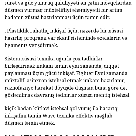
sürət və güc yumruq qabiliyyəti ən çətin mövqelərdən
düşmən vurmaq müxtəlifliyi əhəmiyyətli bir artım
bədənin xüsusi hazırlanması üçün təmin edir.
, Plastiklik rahatlıq inkişaf üçün nəzərdə bir xüsusi
hazırlıq proqramı var skanf sistemində əzələlərin və
ligaments yetişdirmək.
Sistem xüsusi texnika uğurla çox tədbirlər
birləşdirmək imkanı təmin eyni zamanda, diqqət
paylanması üçün gücü inkişaf. Fighter Eyni zamanda
müxtəlif, asinxron istehsal etmək imkanı hazırlanır,
raznofaznye hərəkət döyüşdə düşmən buna görə də,
gözlənilməz davranış tədbirlər xüsusi məntiq istehsal.
kiçik bədən kütləvi istehsal qol vuruş ilə bacarıq
inkişafını təmin Wave texnika effektiv məğlub
düşmən təmin etmək.