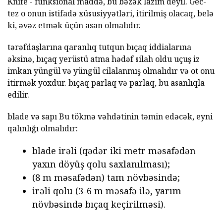
Knife - funksional maddə, bu bəzək lazım deyil. Gec-
tez o onun istifadə xüsusiyyətləri, itirilmiş olacaq, belə
ki, əvəz etmək üçün asan olmalıdır.
tərəfdaşlarına qaranlıq tutqun bıçaq iddialarına
əksinə, bıçaq yerüstü atma hədəf silah oldu uçuş iz
imkan yüngül və yüngül cilalanmış olmalıdır və ot onu
itirmək yoxdur. bıçaq parlaq və parlaq, bu asanlıqla
edilir.
blade və sapı Bu tökmə vəhdətinin təmin edəcək, eyni
qalınlığı olmalıdır:
blade irəli (qədər iki metr məsafədən
yaxın döyüş qolu saxlanılması);
(8 m məsafədən) tam növbəsində;
irəli qolu (3-6 m məsafə ilə, yarım
növbəsində bıçaq keçirilməsi).