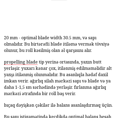
20 mm - optimal blade width 30.5 mm, və sapı
olmalıdır. Bu birtərəfli blade itiləmə vermək tövsiyə
olunur, bu roll kəsilmiş olan əl qarşısını alır.
propelling blade
tip yerinə ortasında, yaxın butt
yerləşir. yuxarı kənar çox, itilənmiş edilməməlidir alt
yaxşı itilənmiş olunmalıdır. Bu asanlıqla hədəf daxil
imkan verir. ağırlıq silah mərkəzi sapı və blade və ya
daha 1-1,5 sm sərhədində yerləşir. fırlanma ağırlıq
mərkəzi ətrafında bir roll baş verir.
bıçaq dəyişkən çəkilər ilə balans asanlaşdırmaq üçün.
Bu sapı istiqamətində keçdikdə optimal balans hesab