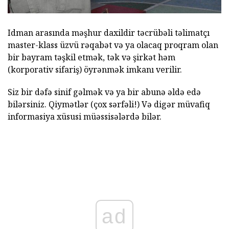
Idman arasında məşhur daxildir təcrübəli təlimatçı
master-klass üzvü rəqabət və ya olacaq proqram olan
bir bayram təşkil etmək, tək və şirkət həm
(korporativ sifariş) öyrənmək imkanı verilir.
Siz bir dəfə sinif gəlmək və ya bir abunə əldə edə
bilərsiniz. Qiymətlər (çox sərfəli!) Və digər müvafiq
informasiya xüsusi müəssisələrdə bilər.
ad