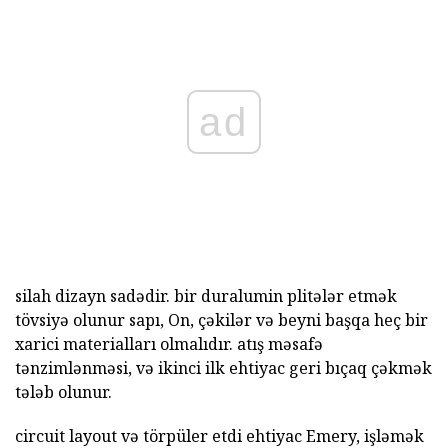
ad
silah dizayn sadədir. bir duralumin plitələr etmək
tövsiyə olunur sapı, On, çəkilər və beyni başqa heç bir
xarici materialları olmalıdır. atış məsafə
tənzimlənməsi, və ikinci ilk ehtiyac geri bıçaq çəkmək
tələb olunur.
circuit layout və törpüler etdi ehtiyac Emery, işləmək