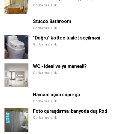
Görkəmsizlik
Stucco Bathroom
Görkəmsizlik
"Doğru" kottec tualet seçilməsi
Görkəmsizlik
WC - ideal və ya maneəli?
Görkəmsizlik
Hamam üçün süpürgə
Görkəmsizlik
Foto quraşdırma: banyoda duş Rod
Görkəmsizlik