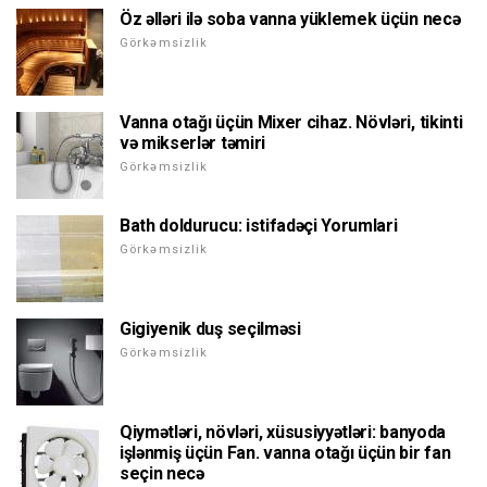
Öz əlləri ilə soba vanna yüklemek üçün necə
Görkəmsizlik
Vanna otağı üçün Mixer cihaz. Növləri, tikinti
və mikserlər təmiri
Görkəmsizlik
Bath doldurucu: istifadəçi Yorumlari
Görkəmsizlik
Gigiyenik duş seçilməsi
Görkəmsizlik
Qiymətləri, növləri, xüsusiyyətləri: banyoda
işlənmiş üçün Fan. vanna otağı üçün bir fan
seçin necə