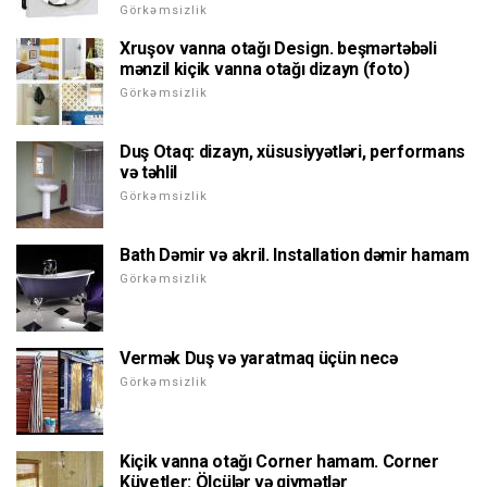
Görkəmsizlik
Xruşov vanna otağı Design. beşmərtəbəli
mənzil kiçik vanna otağı dizayn (foto)
Görkəmsizlik
Duş Otaq: dizayn, xüsusiyyətləri, performans
və təhlil
Görkəmsizlik
Bath Dəmir və akril. Installation dəmir hamam
Görkəmsizlik
Vermək Duş və yaratmaq üçün necə
Görkəmsizlik
Kiçik vanna otağı Corner hamam. Corner
Küvetler: Ölçülər və qiymətlər