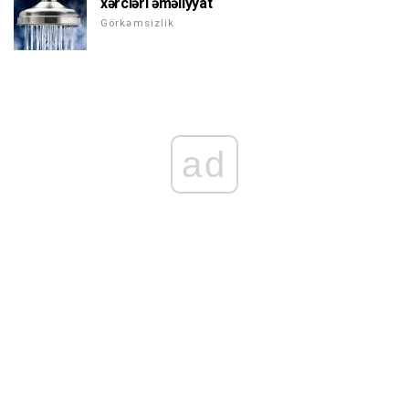
xərcləri əməliyyat
Görkəmsizlik
ad