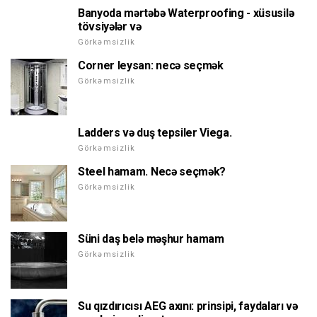
Banyoda mərtəbə Waterproofing - xüsusilə
tövsiyələr və
Görkəmsizlik
Corner leysan: necə seçmək
Görkəmsizlik
Ladders və duş tepsiler Viega.
Görkəmsizlik
Steel hamam. Necə seçmək?
Görkəmsizlik
Süni daş belə məşhur hamam
Görkəmsizlik
Su qızdırıcısı AEG axını: prinsipi, faydaları və