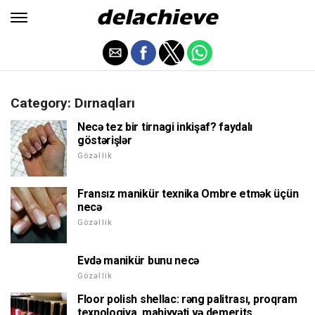
Category: Dırnaqları
Necə tez bir tirnagi inkişaf? faydalı
göstərişlər
Gözəllik
Fransız manikür texnika Ombre etmək üçün
necə
Gözəllik
Evdə manikür bunu necə
Gözəllik
Floor polish shellac: rəng palitrası, proqram
texnologiya, mahiyyəti və demerits