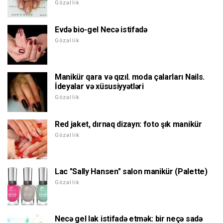
Gözəllik
Evdə bio-gel Necə istifadə
Gözəllik
Manikür qara və qızıl. moda çalarları Nails.
İdeyalar və xüsusiyyətləri
Gözəllik
Red jaket, dırnaq dizayn: foto şık manikür
Gözəllik
Lac "Sally Hansen" salon manikür (Palette)
Gözəllik
Necə gel lak istifadə etmək: bir neçə sadə