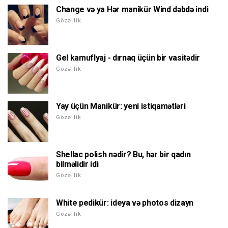
Change və ya Hər manikür Wind dəbdə indi
Gözəllik
Gel kamuflyaj - dırnaq üçün bir vasitədir
Gözəllik
Yay üçün Manikür: yeni istiqamətləri
Gözəllik
Shellac polish nədir? Bu, hər bir qadın
bilməlidir idi
Gözəllik
White pedikür: ideya və photos dizayn
Gözəllik