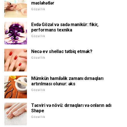
məsləhətlər
Gözəllik
Evdə Gözəl və sadə manikür: fikir,
performans texnika
Gözəllik
Necə ev shellac tətbiq etmək?
Gözəllik
Mümkün hamiləlik zamanı dırnaqları
artırılması olunur: əks
Gözəllik
Təsviri və növü: dırnaqları və onların adı
Shape
Gözəllik