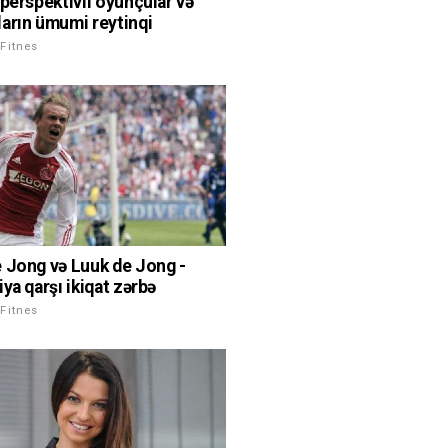
 perspektivli oyunçular və
arın ümumi reytinqi
Fitnes
 Jong və Luuk de Jong -
ya qarşı ikiqat zərbə
Fitnes