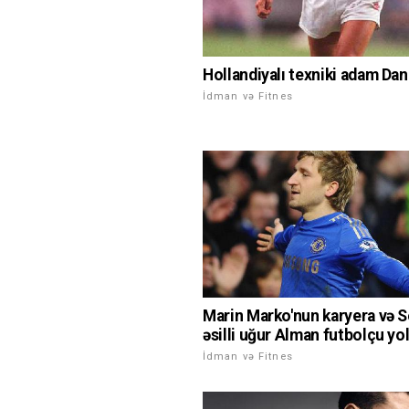
Hollandiyalı texniki adam Dan
İdman və Fitnes
Marin Marko'nun karyera və S
əsilli uğur Alman futbolçu yo
İdman və Fitnes