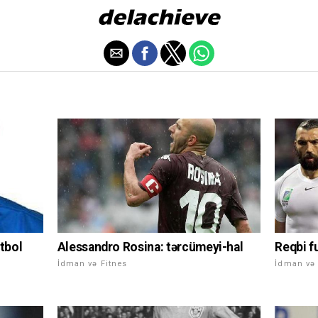
utbol
Alessandro Rosina: tərcümeyi-hal
Reqbi f
İdman və Fitnes
İdman və 