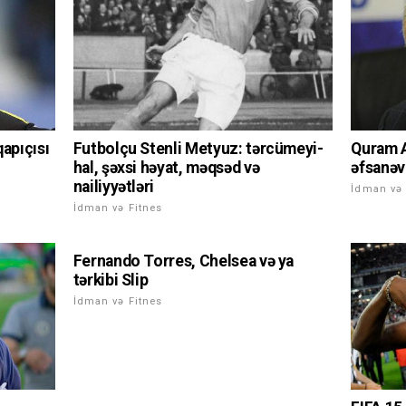
apıçısı
Futbolçu Stenli Metyuz: tərcümeyi-
Quram A
hal, şəxsi həyat, məqsəd və
əfsanəv
nailiyyətləri
İdman və 
İdman və Fitnes
Fernando Torres, Chelsea və ya
tərkibi Slip
İdman və Fitnes