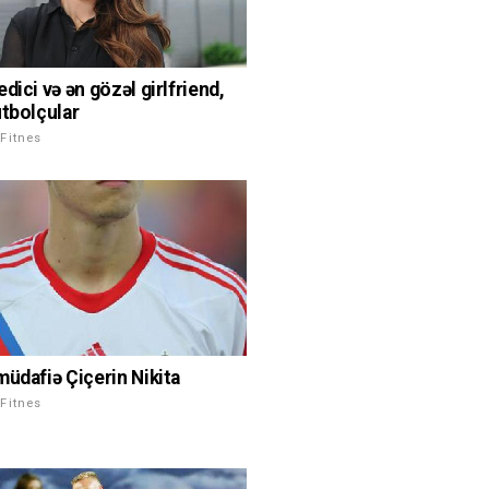
dici və ən gözəl girlfriend,
utbolçular
Fitnes
müdafiə Çiçerin Nikita
Fitnes