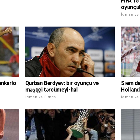
FIFA 15
oyunçul
İdman və 
ankarlo
Qurban Berdyev: bir oyunçu və
Siem de
məşqçi tərcümeyi-hal
Hollandi
İdman və Fitnes
İdman və 