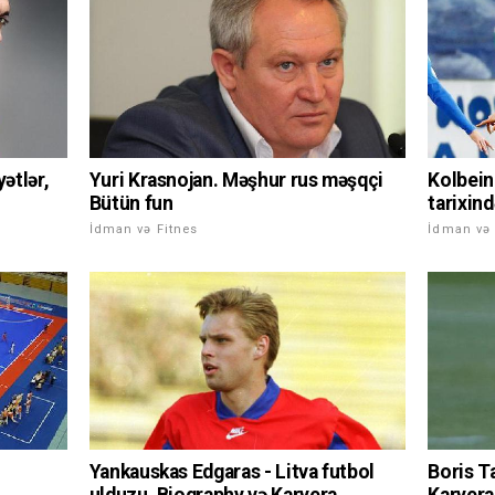
ətlər,
Yuri Krasnojan. Məşhur rus məşqçi
Kolbein
Bütün fun
tarixind
İdman və Fitnes
İdman və 
Yankauskas Edgaras - Litva futbol
Boris T
ulduzu, Biography və Karyera
Karyera