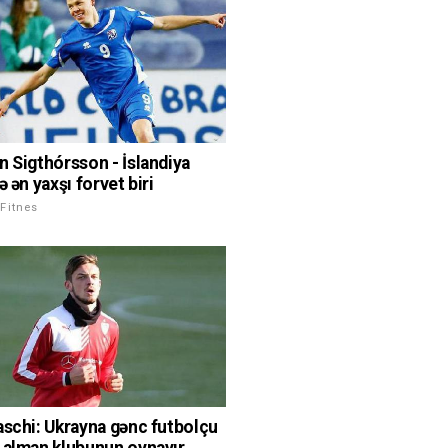
n Sigthórsson - İslandiya
ə ən yaxşı forvet biri
Fitnes
aschi: Ukrayna gənc futbolçu
 alman klubunun oynayır