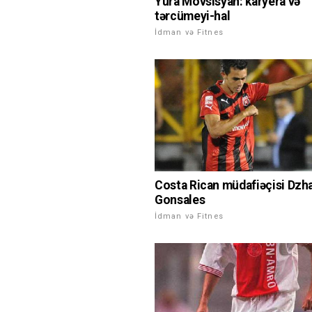
Yura Movsisyan: karyera və
tərcümeyi-hal
İdman və Fitnes
Costa Rican müdafiəçisi Dzh
Gonsales
İdman və Fitnes