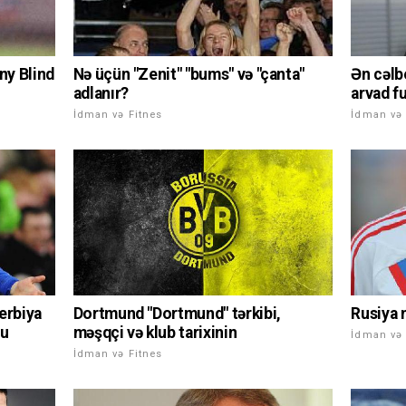
ny Blind
Nə üçün "Zenit" "bums" və "çanta"
Ən cəlbe
adlanır?
arvad f
İdman və Fitnes
İdman və 
erbiya
Dortmund "Dortmund" tərkibi,
Rusiya 
lu
məşqçi və klub tarixinin
İdman və 
İdman və Fitnes