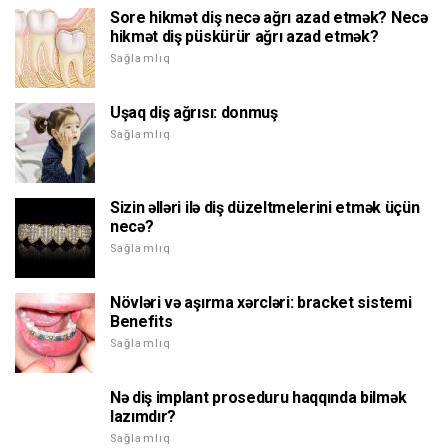
Sore hikmət diş necə ağrı azad etmək? Necə
hikmət diş püskürür ağrı azad etmək?
Sağlamlıq
Uşaq diş ağrısı: donmuş
Sağlamlıq
Sizin əlləri ilə diş düzeltmelerini etmək üçün
necə?
Sağlamlıq
Növləri və aşırma xərcləri: bracket sistemi
Benefits
Sağlamlıq
Nə diş implant proseduru haqqında bilmək
lazımdır?
Sağlamlıq