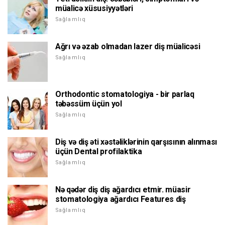
müalicə xüsusiyyətləri
Sağlamlıq
Ağrı və əzab olmadan lazer diş müalicəsi
Sağlamlıq
Orthodontic stomatologiya - bir parlaq
təbəssüm üçün yol
Sağlamlıq
Diş və diş əti xəstəliklərinin qarşısının alınması
üçün Dental profilaktika
Sağlamlıq
Nə qədər diş diş ağardıcı etmir. müasir
stomatologiya ağardıcı Features diş
Sağlamlıq