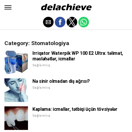
Category: Stomatologiya
Irriqator Waterpik WP 100 E2 Ultra: təlimat,
məsləhətlər, icmallar
Sağlamlıq
Nə sinir olmadan diş ağrısı?
Sağlamlıq
Kaplama: icmallar, tətbiqi üçün tövsiyələr
Sağlamlıq