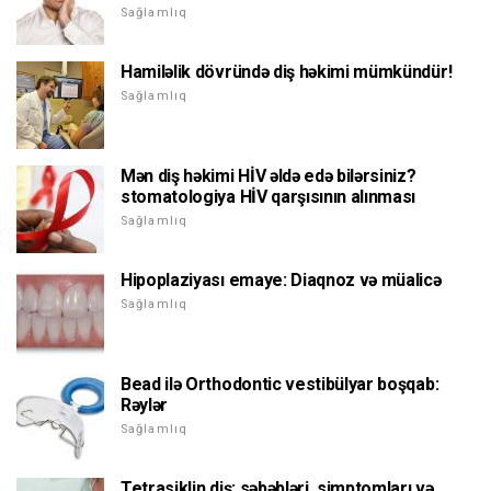
Sağlamlıq
Hamiləlik dövründə diş həkimi mümkündür!
Sağlamlıq
Mən diş həkimi HİV əldə edə bilərsiniz?
stomatologiya HİV qarşısının alınması
Sağlamlıq
Hipoplaziyası emaye: Diaqnoz və müalicə
Sağlamlıq
Bead ilə Orthodontic vestibülyar boşqab:
Rəylər
Sağlamlıq
Tetrasiklin diş: səbəbləri, simptomları və