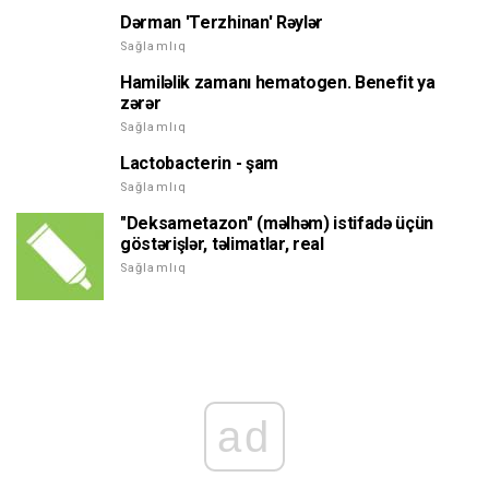
Dərman 'Terzhinan' Rəylər
Sağlamlıq
Hamiləlik zamanı hematogen. Benefit ya
zərər
Sağlamlıq
Lactobacterin - şam
Sağlamlıq
"Deksametazon" (məlhəm) istifadə üçün
göstərişlər, təlimatlar, real
Sağlamlıq
ad