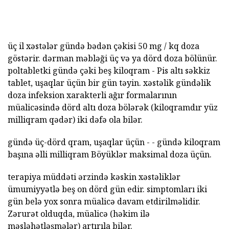
üç il xəstələr gündə bədən çəkisi 50 mg / kq doza
göstərir. dərman məbləği üç və ya dörd doza bölünür.
poltabletki gündə çəki beş kiloqram - Pis altı səkkiz
tablet, uşaqlar üçün bir gün təyin. xəstəlik gündəlik
doza infeksion xarakterli ağır formalarının
müalicəsində dörd altı doza bölərək (kiloqramdır yüz
milliqram qədər) iki dəfə ola bilər.
gündə üç-dörd qram, uşaqlar üçün - - gündə kiloqram
başına əlli milliqram Böyüklər maksimal doza üçün.
terapiya müddəti ərzində kəskin xəstəliklər
ümumiyyətlə beş on dörd gün edir. simptomları iki
gün belə yox sonra müalicə davam etdirilməlidir.
Zərurət olduqda, müalicə (həkim ilə
məsləhətləşmələr) artırıla bilər.