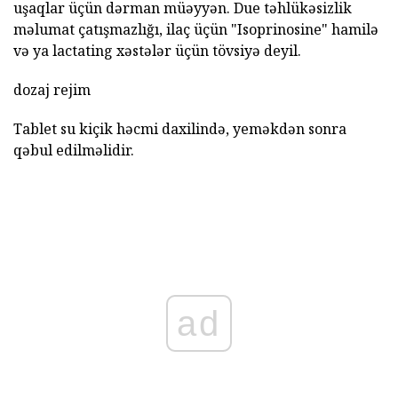
uşaqlar üçün dərman müəyyən. Due təhlükəsizlik
məlumat çatışmazlığı, ilaç üçün "Isoprinosine" hamilə
və ya lactating xəstələr üçün tövsiyə deyil.
dozaj rejim
Tablet su kiçik həcmi daxilində, yeməkdən sonra
qəbul edilməlidir.
ad