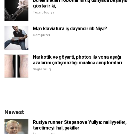
Bu əlamətləri robotlar artıq dünyada başlayıb
göstərir ki,
Texnologiya
Mən klaviatura iş dayandırılıb Niyə?
Kompüter
Narkotik və göyərti, photos ilə vena aşağı
əzalarını çatışmazlığı müalicə simptomları
Sağlamlıq
Newest
Rusiya runner Stepanova Yuliya: nailiyyətlər,
tərcümeyi-hal, şəkillər