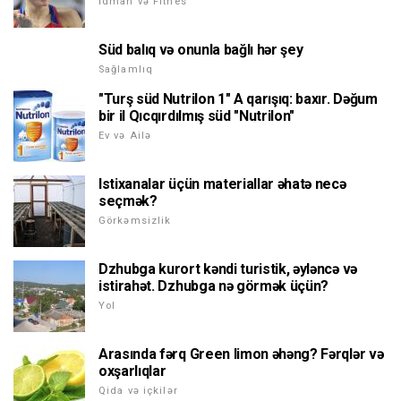
İdman və Fitnes
Süd balıq və onunla bağlı hər şey
Sağlamlıq
"Turş süd Nutrilon 1" A qarışıq: baxır. Dəğum
bir il Qıcqırdılmış süd "Nutrilon"
Ev və Ailə
Istixanalar üçün materiallar əhatə necə
seçmək?
Görkəmsizlik
Dzhubga kurort kəndi turistik, əyləncə və
istirahət. Dzhubga nə görmək üçün?
Yol
Arasında fərq Green limon əhəng? Fərqlər və
oxşarlıqlar
Qida və içkilər