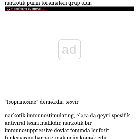
narkotik purin törəmələri qrup olur.
ad
"Isoprinosine" deməkdir. təsvir
narkotik immunostimulating, eləcə də qeyri-spesifik
antiviral təsiri malikdir. narkotik bir
immunosuppressive dövlət fonunda lenfosit
funksiyasını bərpa etmək üçün kömək edir.