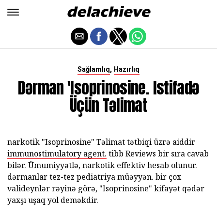
,
Sağlamlıq
Hazırlıq
Dərman 'Isoprinosine. Istifadə
Üçün Təlimat
narkotik "Isoprinosine" Təlimat tətbiqi üzrə aiddir
immunostimulatory agent.
tibb Reviews bir sıra cavab
bilər. Ümumiyyətlə, narkotik effektiv hesab olunur.
dərmanlar tez-tez pediatriya müəyyən. bir çox
valideynlər rəyinə görə, "Isoprinosine" kifayət qədər
yaxşı uşaq yol deməkdir.