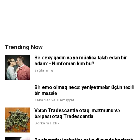
Trending Now
Bir sexy qadın və ya müalicə tələb edən bir
adam: - Nimfoman kim bu?
Sağlamlıq
Bir emo olmaq necə: yeniyetmələr üçün təcili
bir məsələ
Xəbərlər və Cəmiyyət
Vətən Tradescantia otaq. məzmunu və
bərpası otaq Tradescantia
Görkəmsizlik