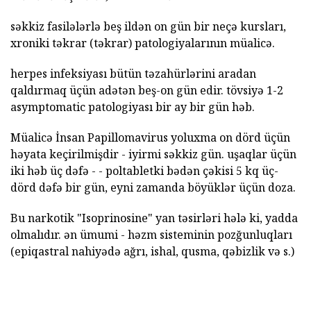
səkkiz fasilələrlə beş ildən on gün bir neçə kursları,
xroniki təkrar (təkrar) patologiyalarının müalicə.
herpes infeksiyası bütün təzahürlərini aradan
qaldırmaq üçün adətən beş-on gün edir. tövsiyə 1-2
asymptomatic patologiyası bir ay bir gün həb.
Müalicə İnsan Papillomavirus yoluxma on dörd üçün
həyata keçirilmişdir - iyirmi səkkiz gün. uşaqlar üçün
iki həb üç dəfə - - poltabletki bədən çəkisi 5 kq üç-
dörd dəfə bir gün, eyni zamanda böyüklər üçün doza.
Bu narkotik "Isoprinosine" yan təsirləri hələ ki, yadda
olmalıdır. ən ümumi - həzm sisteminin pozğunluqları
(epiqastral nahiyədə ağrı, ishal, qusma, qəbizlik və s.)