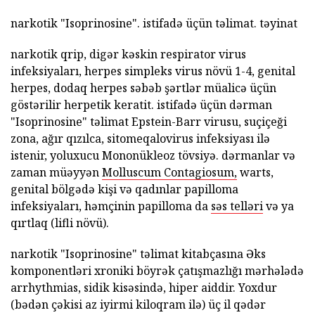
narkotik "Isoprinosine". istifadə üçün təlimat. təyinat
narkotik qrip, digər kəskin respirator virus
infeksiyaları, herpes simpleks virus növü 1-4, genital
herpes, dodaq herpes səbəb şərtlər müalicə üçün
göstərilir herpetik keratit. istifadə üçün dərman
"Isoprinosine" təlimat Epstein-Barr virusu, suçiçeği
zona, ağır qızılca, sitomeqalovirus infeksiyası ilə
istenir, yoluxucu Mononükleoz tövsiyə. dərmanlar və
zaman müəyyən
Molluscum Contagiosum,
warts,
genital bölgədə kişi və qadınlar papilloma
infeksiyaları, həmçinin papilloma da
səs telləri
və ya
qırtlaq (lifli növü).
narkotik "Isoprinosine" təlimat kitabçasına Əks
komponentləri xroniki böyrək çatışmazlığı mərhələdə
arrhythmias, sidik kisəsində, hiper aiddir. Yoxdur
(bədən çəkisi az iyirmi kiloqram ilə) üç il qədər