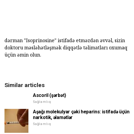
dərman "Isoprinosine" istifadə etməzdən əvvəl, sizin
doktoru məsləhətləşmək diqqətlə təlimatları oxumaq
üçün əmin olun.
Similar articles
Ascoril (şərbət)
Sağlamlıq
Aşağı molekulyar çəki heparins: istifadə üçün
narkotik, əlamətlər
Sağlamlıq