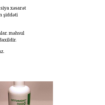
asiya xəsarət
n şiddəti
alar. məhsul
daxildir.
z.