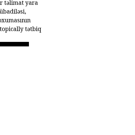
r təlimat yara
übadiləsi,
toxumasının
topically tətbiq