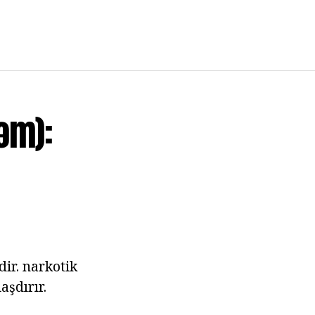
əm):
dir. narkotik
aşdırır.