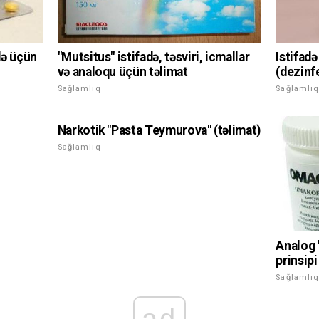
də üçün
"Mutsitus" istifadə, təsviri, icmallar
Istifad
və analoqu üçün təlimat
(dezinfe
Sağlamlıq
Sağlamlı
Narkotik "Pasta Teymurova" (təlimat)
Sağlamlıq
Analog 
prinsipi
Sağlamlı
ad