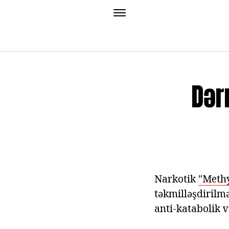
Dər
Narkotik
"Methy
təkmilləşdirilmə
anti-katabolik v