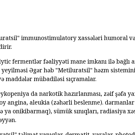
luratsil" immunostimulatory xassələri humoral 
irir.
ytic fermentlər fəaliyyəti mane imkanı ilə bağlı a
. yeyilməsi Əgər həb "Metiluratsil" həzm sistemini
üvə maddələr mübadiləsi sıçramalar.
eykopeniya da narkotik hazırlanması, zəif şəfa ya
oy angina, aleukia (zəhərli beslenme). dərmanlar 
ə ya onikibarmaq), sümük sınıqları, radiasiya xəs
əyyən.
ratsil" təlimat
yanıqlar, dermatit, yaralar, photo