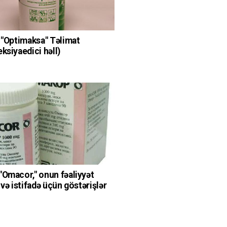
ə "Optimaksa" Təlimat
ksiyaedici həll)
q
"Omacor," onun fəaliyyət
 və istifadə üçün göstərişlər
q