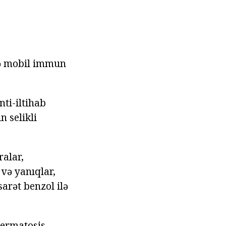
və mobil immun
nti-iltihab
n selikli
ralar,
və yanıqlar,
arət benzol ilə
dermatosis,