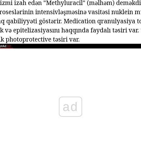
izmi izah edən "Methyluracil" (məlhəm) deməkdi
roseslərinin intensivləşməsinə vasitəsi nuklein m
 qabiliyyəti göstərir. Medication qranulyasiya 
k və epitelizasiyasını haqqında faydalı təsiri var. 
 photoprotective təsiri var.
ad