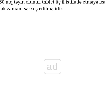
0 mq təyin olunur. tablet üç il istifadə etməyə icaz
ək zamanı sərxoş edilməlidir.
ad