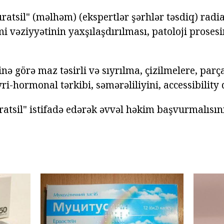
ratsil" (məlhəm) (ekspertlər şərhlər təsdiq) radi
 vəziyyətinin yaxşılaşdırılması, patoloji prosesi
inə görə maz təsirli və sıyrılma, çizilmelere, parç
ri-hormonal tərkibi, səmərəliliyini, accessibility 
atsil" istifadə edərək əvvəl həkim başvurmalısını