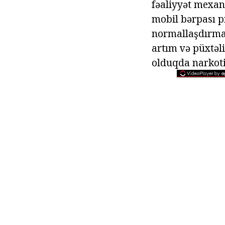
fəaliyyət mexan
mobil bərpası p
normallaşdırmaq
artım və püxtəli
olduqda narkotik