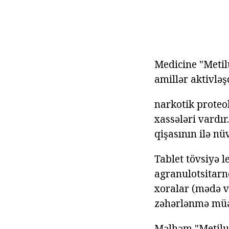
Medicine "Meti
amillər aktivləşd
narkotik proteol
xassələri vardır
qişasının ilə n
Tablet tövsiyə l
agranulotsitarn
xoralar (mədə v
zəhərlənmə mü
Məlhəm
"Metilu