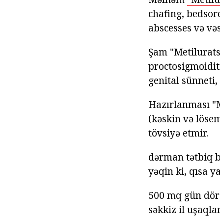
chafing, bedsor
abscesses və vəs
Şam "Metiluratsi
proctosigmoidit
genital sünneti, 
Hazırlanması "M
(kəskin və lösem
tövsiyə etmir.
dərman tətbiq b
yəqin ki, qısa 
500 mq gün dörd
səkkiz il uşaqla