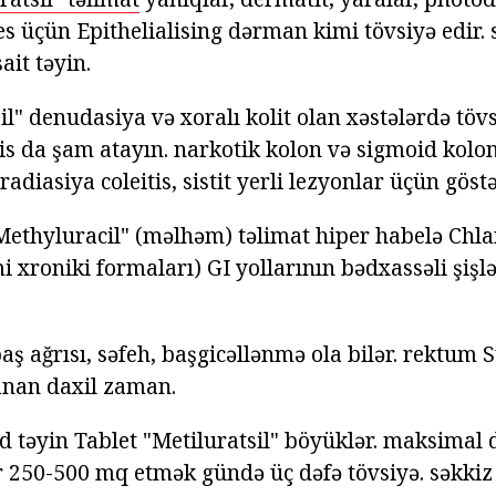
es üçün Epithelialising dərman kimi tövsiyə edir.
ait təyin.
l" denudasiya və xoralı kolit olan xəstələrdə tövsi
is da şam atayın. narkotik kolon və sigmoid kolon
radiasiya coleitis, sistit yerli lezyonlar üçün göstər
ethyluracil" (məlhəm) təlimat hiper habelə Chl
i xroniki formaları) GI yollarının bədxassəli şişlər
aş ağrısı, səfeh, başgicəllənmə ola bilər. rektum
yanan daxil zaman.
 təyin Tablet "Metiluratsil" böyüklər. maksimal 
r 250-500 mq etmək gündə üç dəfə tövsiyə. səkkiz 