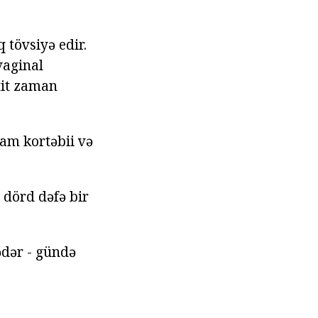
 tövsiyə edir.
vaginal
tit zaman
am kortəbii və
 dörd dəfə bir
qədər - gündə