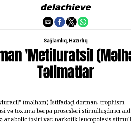
Sağlamlıq
Hazırlıq
,
man 'Metiluratsil (məlh
Təlimatlar
luracil" (məlhəm)
İstifadəçi dərman, trophism
si və toxuma bərpa prosesləri stimullaşdırıcı aid
ə anabolic təsiri var. narkotik leucopoiesis stimull