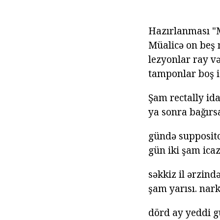
Hazırlanması "M
Müalicə on beş 
lezyonlar ray v
tamponlar boş is
Şam rectally id
ya sonra bağırs
gündə supposito
gün iki şam icaz
səkkiz il ərzind
şam yarısı. nark
dörd ay yeddi g