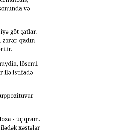
 sonunda və
yə göt çatlar.
 zərər, qadın
ilir.
amydia, lösemi
 ilə istifadə
 Suppozituvar
doza - üç qram.
ilədək xəstələr