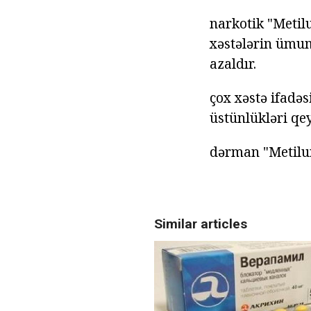
narkotik "Metilu
xəstələrin ümumi
azaldır.
çox xəstə ifadəs
üstünlükləri qey
dərman "Metilur
Similar articles