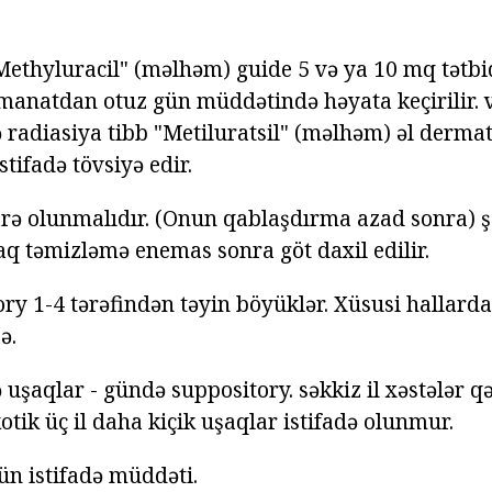
ethyluracil" (məlhəm) guide 5 və ya 10 mq tətbiq
manatdan otuz gün müddətində həyata keçirilir. 
ə radiasiya tibb "Metiluratsil" (məlhəm) əl derma
tifadə tövsiyə edir.
arə olunmalıdır. (Onun qablaşdırma azad sonra) ş
aq təmizləmə enemas sonra göt daxil edilir.
ry 1-4 tərəfindən təyin böyüklər. Xüsusi hallarda
ə.
ə uşaqlar - gündə suppository. səkkiz il xəstələr 
otik üç il daha kiçik uşaqlar istifadə olunmur.
ün istifadə müddəti.