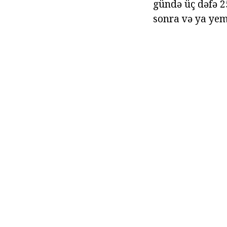
gündə üç dəfə 25
sonra və ya yem