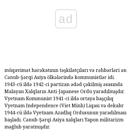
ad
müqavimət hərəkatının təşkilatçıları və rəhbərləri ən
Cənub-Şərqi Asiya ölkələrində kommunistlər idi.
1943-cü ildə 1942-ci partizan ədəd çəkilmiş əsasında
Malayan Xalqların Anti-Japanese Ordu yaradılmışdır.
Vyetnam Kommunist 1941-ci ildə ortaya başçılıq
Vyetnam Independence (Viet Minh) Liqası və dekabr
1944-cü ildə Vyetnam Azadlıq Ordusunun yaradılması
başladı. Cənub-Şərqi Asiya xalqları Yapon militarizm
məğlub yaratmışdır.