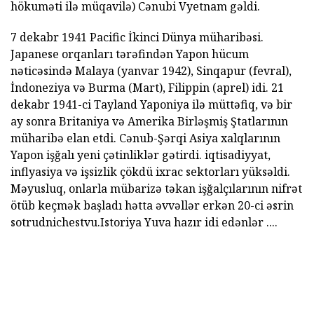
hökuməti ilə müqavilə) Cənubi Vyetnam gəldi.
7 dekabr 1941 Pacific İkinci Dünya müharibəsi.
Japanese orqanları tərəfindən Yapon hücum
nəticəsində Malaya (yanvar 1942), Sinqapur (fevral),
İndoneziya və Burma (Mart), Filippin (aprel) idi. 21
dekabr 1941-ci Tayland Yaponiya ilə müttəfiq, və bir
ay sonra Britaniya və Amerika Birləşmiş Ştatlarının
müharibə elan etdi. Cənub-Şərqi Asiya xalqlarının
Yapon işğalı yeni çətinliklər gətirdi. iqtisadiyyat,
inflyasiya və işsizlik çökdü ixrac sektorları yüksəldi.
Məyusluq, onlarla mübarizə təkan işğalçılarının nifrət
ötüb keçmək başladı hətta əvvəllər erkən 20-ci əsrin
sotrudnichestvu.Istoriya Yuva hazır idi edənlər ....