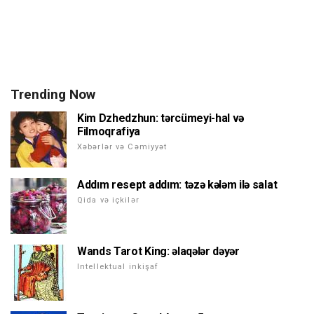
Trending Now
Kim Dzhedzhun: tərcümeyi-hal və
Filmoqrafiya
Xəbərlər və Cəmiyyət
Addım resept addım: təzə kələm ilə salat
Qida və içkilər
Wands Tarot King: əlaqələr dəyər
Intellektual inkişaf