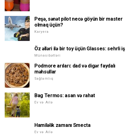
Peşə, sənət pilot necə göyün bir master
olmaq üçün?
Karyera
Öz əlləri ilə bir toy üçün Glasses: sehrli iş
Münasibətləri
Podmore arıları: dad və digər faydalı
məhsullar
Sağlamlıq
Bag Termos: asan və rahat
Ev və Ailə
Hamiləlik zamanı Smecta
Ev və Ailə