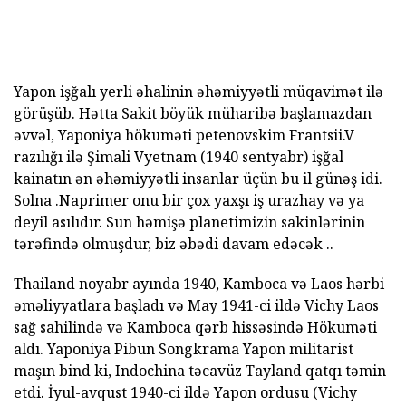
Yapon işğalı yerli əhalinin əhəmiyyətli müqavimət ilə
görüşüb. Hətta Sakit böyük müharibə başlamazdan
əvvəl, Yaponiya hökuməti petenovskim Frantsii.V
razılığı ilə Şimali Vyetnam (1940 sentyabr) işğal
kainatın ən əhəmiyyətli insanlar üçün bu il günəş idi.
Solna .Naprimer onu bir çox yaxşı iş urazhay və ya
deyil asılıdır. Sun həmişə planetimizin sakinlərinin
tərəfində olmuşdur, biz əbədi davam edəcək ..
Thailand noyabr ayında 1940, Kamboca və Laos hərbi
əməliyyatlara başladı və May 1941-ci ildə Vichy Laos
sağ sahilində və Kamboca qərb hissəsində Hökuməti
aldı. Yaponiya Pibun Songkrama Yapon militarist
maşın bind ki, Indochina təcavüz Tayland qatqı təmin
etdi. İyul-avqust 1940-ci ildə Yapon ordusu (Vichy