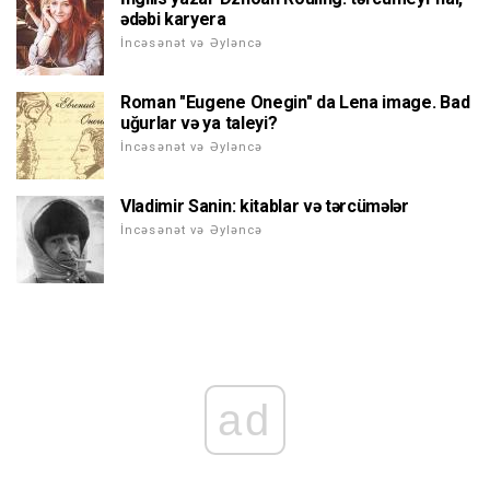
ədəbi karyera
İncəsənət və Əyləncə
Roman "Eugene Onegin" da Lena image. Bad
uğurlar və ya taleyi?
İncəsənət və Əyləncə
Vladimir Sanin: kitablar və tərcümələr
İncəsənət və Əyləncə
ad