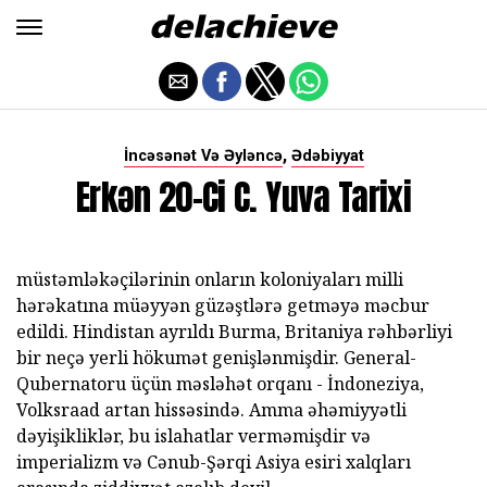
,
İncəsənət Və Əyləncə
Ədəbiyyat
Erkən 20-Ci C. Yuva Tarixi
müstəmləkəçilərinin onların koloniyaları milli
hərəkatına müəyyən güzəştlərə getməyə məcbur
edildi. Hindistan ayrıldı Burma, Britaniya rəhbərliyi
bir neçə yerli hökumət genişlənmişdir. General-
Qubernatoru üçün məsləhət orqanı - İndoneziya,
Volksraad artan hissəsində. Amma əhəmiyyətli
dəyişikliklər, bu islahatlar verməmişdir və
imperializm və Cənub-Şərqi Asiya esiri xalqları