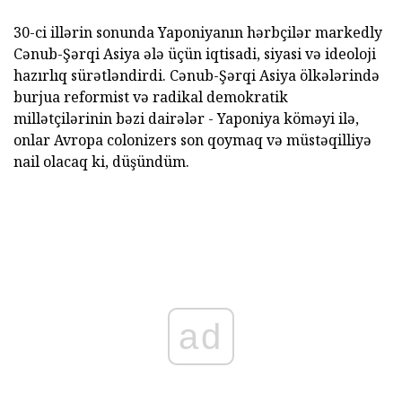
30-ci illərin sonunda Yaponiyanın hərbçilər markedly
Cənub-Şərqi Asiya ələ üçün iqtisadi, siyasi və ideoloji
hazırlıq sürətləndirdi. Cənub-Şərqi Asiya ölkələrində
burjua reformist və radikal demokratik
millətçilərinin bəzi dairələr - Yaponiya köməyi ilə,
onlar Avropa colonizers son qoymaq və müstəqilliyə
nail olacaq ki, düşündüm.
ad