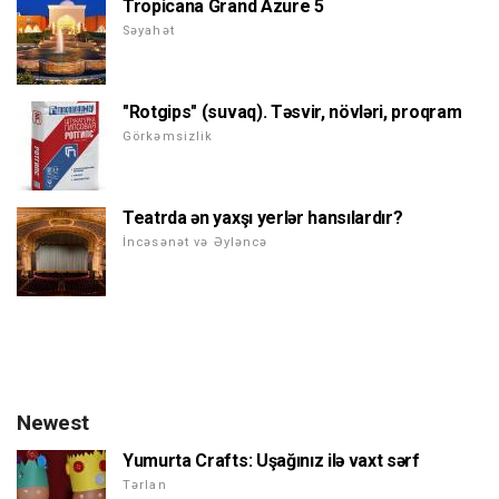
Tropicana Grand Azure 5
Səyahət
"Rotgips" (suvaq). Təsvir, növləri, proqram
Görkəmsizlik
Teatrda ən yaxşı yerlər hansılardır?
İncəsənət və Əyləncə
Newest
Yumurta Crafts: Uşağınız ilə vaxt sərf
Tərlan