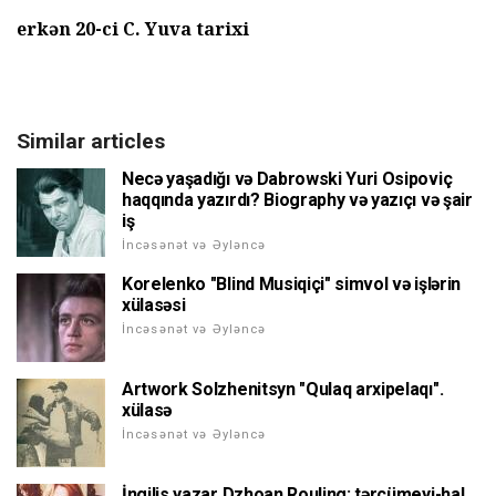
erkən 20-ci C. Yuva tarixi
Similar articles
Necə yaşadığı və Dabrowski Yuri Osipoviç
haqqında yazırdı? Biography və yazıçı və şair
iş
İncəsənət və Əyləncə
Korelenko "Blind Musiqiçi" simvol və işlərin
xülasəsi
İncəsənət və Əyləncə
Artwork Solzhenitsyn "Qulaq arxipelaqı".
xülasə
İncəsənət və Əyləncə
İngilis yazar Dzhoan Rouling: tərcümeyi-hal,