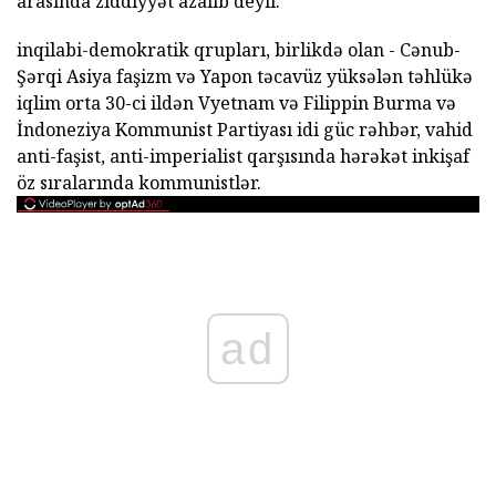
arasında ziddiyyət azalıb deyil.
inqilabi-demokratik qrupları, birlikdə olan - Cənub-
Şərqi Asiya faşizm və Yapon təcavüz yüksələn təhlükə
iqlim orta 30-ci ildən Vyetnam və Filippin Burma və
İndoneziya Kommunist Partiyası idi güc rəhbər, vahid
anti-faşist, anti-imperialist qarşısında hərəkət inkişaf
öz sıralarında kommunistlər.
ad