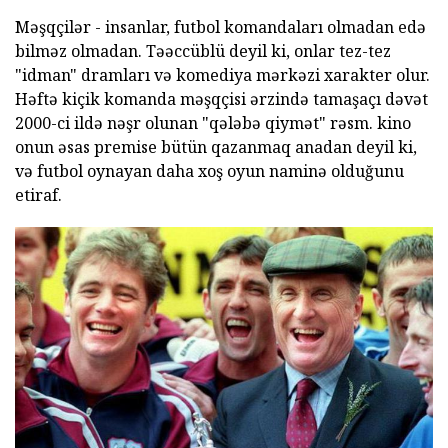
Məşqçilər - insanlar, futbol komandaları olmadan edə
bilməz olmadan. Təəccüblü deyil ki, onlar tez-tez
"idman" dramları və komediya mərkəzi xarakter olur.
Həftə kiçik komanda məşqçisi ərzində tamaşaçı dəvət
2000-ci ildə nəşr olunan "qələbə qiymət" rəsm. kino
onun əsas premise bütün qazanmaq anadan deyil ki,
və futbol oynayan daha xoş oyun naminə olduğunu
etiraf.