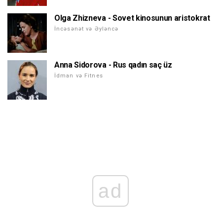
Olga Zhizneva - Sovet kinosunun aristokrat
İncəsənət və Əyləncə
Anna Sidorova - Rus qadın saç üz
İdman və Fitnes
ad