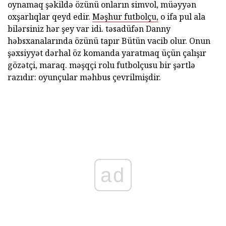
oynamaq şəkildə özünü onların simvol, müəyyən
oxşarlıqlar qeyd edir.
Məşhur futbolçu,
o ifa pul ala
bilərsiniz hər şey var idi. təsadüfən Danny
həbsxanalarında özünü tapır Bütün vacib olur. Onun
şəxsiyyət dərhal öz komanda yaratmaq üçün çalışır
gözətçi, maraq. məşqçi rolu futbolçusu bir şərtlə
razıdır: oyunçular məhbus çevrilmişdir.
ad