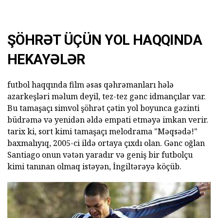
ŞÖHRƏT ÜÇÜN YOL HAQQINDA
HEKAYƏLƏR
futbol haqqında film əsas qəhrəmanları hələ
azarkeşləri məlum deyil, tez-tez gənc idmançılar var.
Bu tamaşaçı simvol şöhrət çətin yol boyunca gəzinti
büdrəmə və yenidən əldə empati etməyə imkan verir.
tarix ki, sort kimi tamaşaçı melodrama "Məqsədə!"
baxmalıyıq, 2005-ci ildə ortaya çıxdı olan. Gənc oğlan
Santiago onun vətən yaradır və geniş bir futbolçu
kimi tanınan olmaq istəyən, İngiltərəyə köçüb.