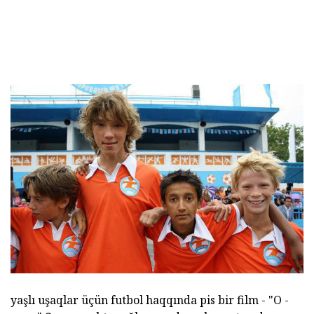
yaşlı uşaqlar üçün futbol haqqında pis bir film - "O -