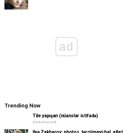
ad
Trending Now
Tile yapışan (nüanslar istifadə)
Görkəmsizlik
Ilya Zakharov: photos, tərcümeyi-hal, atlet