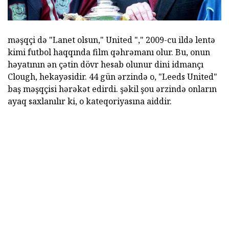
məşqçi də "Lanet olsun," United "," 2009-cu ildə lentə
kimi futbol haqqında film qəhrəmanı olur. Bu, onun
həyatının ən çətin dövr hesab olunur dini idmançı
Clough, hekayəsidir. 44 gün ərzində o, "Leeds United"
baş məşqçisi hərəkət edirdi. şəkil şou ərzində onların
ayaq saxlanılır ki, o kateqoriyasına aiddir.