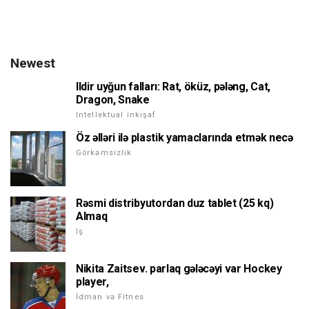
Newest
Ildir uyğun falları: Rat, öküz, pələng, Cat,
Dragon, Snake
Intellektual inkişaf
Öz əlləri ilə plastik yamaclarında etmək necə
Görkəmsizlik
Rəsmi distribyutordan duz tablet (25 kq)
Almaq
Iş
Nikita Zaitsev. parlaq gələcəyi var Hockey
player,
İdman və Fitnes