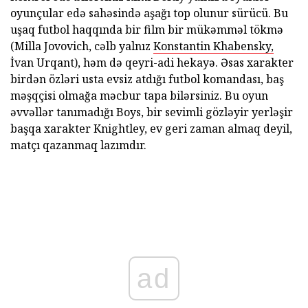
oyunçular edə sahəsində aşağı top olunur sürücü. Bu
uşaq futbol haqqında bir film bir mükəmməl tökmə
(Milla Jovovich, cəlb yalnız
Konstantin Khabensky,
İvan Urqant), həm də qeyri-adi hekayə. Əsas xarakter
birdən özləri usta evsiz atdığı futbol komandası, baş
məşqçisi olmağa məcbur tapa bilərsiniz. Bu oyun
əvvəllər tanımadığı Boys, bir sevimli gözləyir yerləşir
başqa xarakter Knightley, ev geri zaman almaq deyil,
matçı qazanmaq lazımdır.
ad