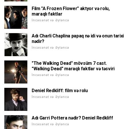
Film "A Frozen Flower" aktyor və rolu,
maraqlı faktlar
İncəsənət və Əyləncə
Adı Charli Chaplina papaq nə idi və onun tarixi
nədir?
İncəsənət və Əyləncə
"The Walking Dead" mövsüm 7 cast.
"Walking Dead" maraqlı faktlar və təsviri
İncəsənət və Əyləncə
Deniel Redkliff: film və rolu
İncəsənət və Əyləncə
Adı Garri Pottera nədir? Deniel Redkliff
İncəsənət və Əyləncə