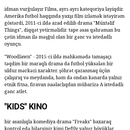
idman vurğulayır Films, ayrı-ayrı kateqoriya layiqdir.
Amerika futbol haqqında yaxşı film izləmək istəyirəm
göstərdi, 2011-ci ildə azad edilib drama "Müxtəlif
Things", diqqət yetirməlidir. tape əsas qəhrəman bu
çətin idman ilə məşğul olan bir gənc və istedadlı
oyunçu.
"Woodlawn" - 2015-ci ildə məhkəmədə tamaşaçı
təqdim bir maraqlı drama da futbol yüksələn bir
ulduz mərkəzi xarakter. şöhrət qazanmaq üçün
çalışırıq və meydanda, həm də ondan kənarda yalnız
etnik fitnə, firavan naəlaclıqdan mübarizə A istedadlı
gənc atlet.
"KIDS" KINO
bir asanlıqla komediya drama "Freaks" baxaraq
kontrol edə bilərsiniz kimi Deftly yalnız böyüklər