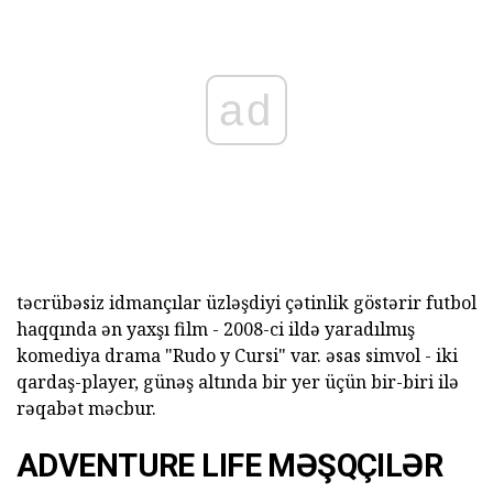
ad
təcrübəsiz idmançılar üzləşdiyi çətinlik göstərir futbol
haqqında ən yaxşı film - 2008-ci ildə yaradılmış
komediya drama "Rudo y Cursi" var. əsas simvol - iki
qardaş-player, günəş altında bir yer üçün bir-biri ilə
rəqabət məcbur.
ADVENTURE LIFE MƏŞQÇILƏR