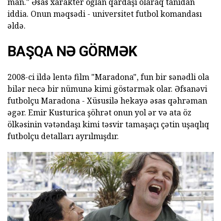
man." Əsas xarakter oğlan qardaşı olaraq tanıdan
iddia. Onun məqsədi - universitet futbol komandası
əldə.
BAŞQA NƏ GÖRMƏK
2008-ci ildə lentə film "Maradona", fun bir sənədli ola
bilər necə bir nümunə kimi göstərmək olar. Əfsanəvi
futbolçu Maradona - Xüsusilə hekayə əsas qəhrəman
əgər. Emir Kusturica şöhrət onun yol ər və ata öz
ölkəsinin vətəndaşı kimi təsvir tamaşaçı çətin uşaqlıq
futbolçu detalları ayrılmışdır.