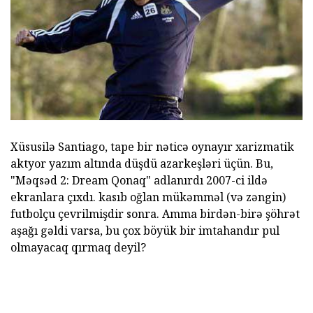
Xüsusilə Santiago, tape bir nəticə oynayır xarizmatik
aktyor yazım altında düşdü azarkeşləri üçün. Bu,
"Məqsəd 2: Dream Qonaq" adlanırdı 2007-ci ildə
ekranlara çıxdı. kasıb oğlan mükəmməl (və zəngin)
futbolçu çevrilmişdir sonra. Amma birdən-birə şöhrət
aşağı gəldi varsa, bu çox böyük bir imtahandır pul
olmayacaq qırmaq deyil?