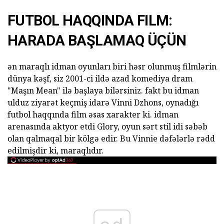
FUTBOL HAQQINDA FILM:
HARADA BAŞLAMAQ ÜÇÜN
ən maraqlı idman oyunları biri həsr olunmuş filmlərin
dünya kəşf, siz 2001-ci ildə azad komediya dram
"Maşın Mean" ilə başlaya bilərsiniz. fakt bu idman
ulduz ziyarət keçmiş idarə Vinni Dzhons, oynadığı
futbol haqqında film əsas xarakter ki. idman
arenasında aktyor etdi Glory, oyun sərt stil idi səbəb
olan qalmaqal bir kölgə edir. Bu Vinnie dəfələrlə rədd
edilmişdir ki, maraqlıdır.