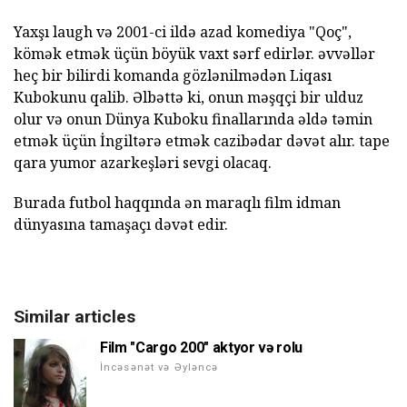
Yaxşı laugh və 2001-ci ildə azad komediya "Qoç",
kömək etmək üçün böyük vaxt sərf edirlər. əvvəllər
heç bir bilirdi komanda gözlənilmədən Liqası
Kubokunu qalib. Əlbəttə ki, onun məşqçi bir ulduz
olur və onun Dünya Kuboku finallarında əldə təmin
etmək üçün İngiltərə etmək cazibədar dəvət alır. tape
qara yumor azarkeşləri sevgi olacaq.
Burada futbol haqqında ən maraqlı film idman
dünyasına tamaşaçı dəvət edir.
Similar articles
Film "Cargo 200" aktyor və rolu
İncəsənət və Əyləncə