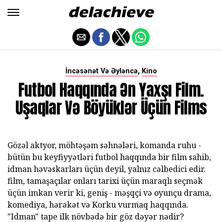
,
İncəsənət Və Əyləncə
Kino
Futbol Haqqında Ən Yaxşı Film.
Uşaqlar Və Böyüklər Üçün Films
Gözəl aktyor, möhtəşəm səhnələri, komanda ruhu -
bütün bu keyfiyyətləri futbol haqqında bir film sahib,
idman həvəskarları üçün deyil, yalnız cəlbedici edir.
film, tamaşaçılar onları tarixi üçün maraqlı seçmək
üçün imkan verir ki, geniş - məşqçi və oyunçu drama,
komediya, hərəkət və Korku vurmaq haqqında.
"Idman" tape ilk növbədə bir göz dəyər nədir?