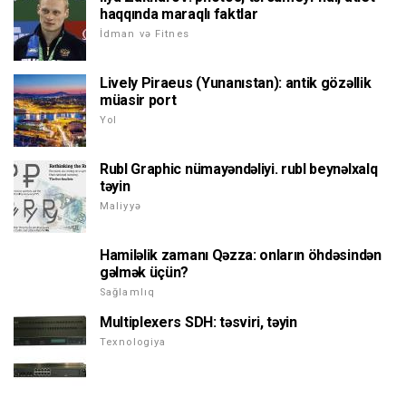
haqqında maraqlı faktlar
İdman və Fitnes
Lively Piraeus (Yunanıstan): antik gözəllik
müasir port
Yol
Rubl Graphic nümayəndəliyi. rubl beynəlxalq
təyin
Maliyyə
Hamiləlik zamanı Qəzza: onların öhdəsindən
gəlmək üçün?
Sağlamlıq
Multiplexers SDH: təsviri, təyin
Texnologiya