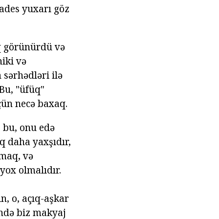
 fades yuxarı göz
ıq görünürdü və
iki və
 sərhədləri ilə
 Bu, "üfüq"
üçün necə baxaq.
, bu, onu edə
q daha yaxşıdır,
ymaq, və
 yox olmalıdır.
n, o, açıq-aşkar
lində biz makyaj