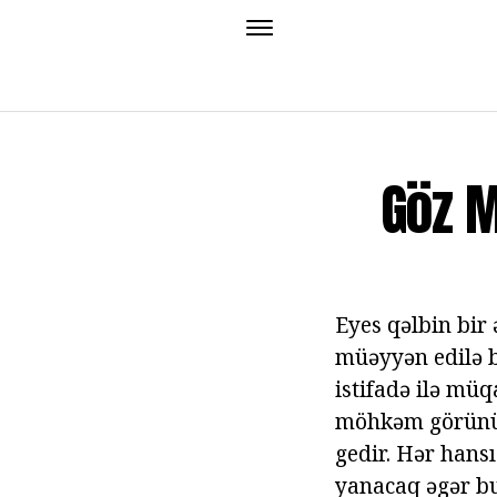
Göz M
Eyes qəlbin bir 
müəyyən edilə bi
istifadə ilə müq
möhkəm görünüş
gedir. Hər hansı
yanacaq əgər bu 