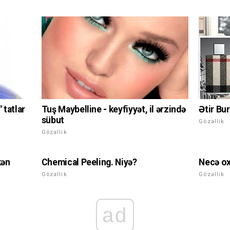
Ətir Bur
 tatlar
Tuş Maybelline - keyfiyyət, il ərzində
sübut
Gözəllik
Gözəllik
kən
Chemical Peeling. Niyə?
Necə ox
Gözəllik
Gözəllik
ad