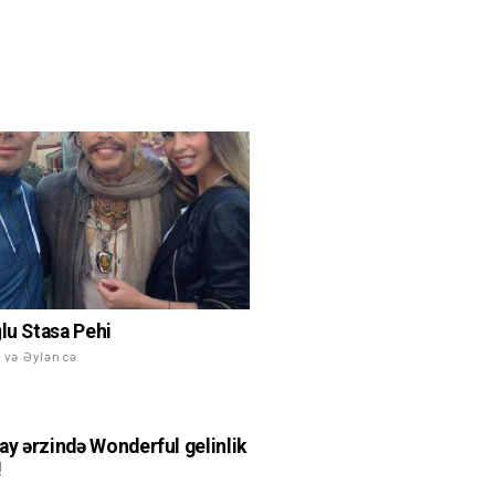
ğlu Stasa Pehi
 və Əyləncə
yay ərzində Wonderful gelinlik
!