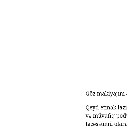
Göz makiyajını
Qeyd etmək lazı
və müvafiq podvo
təcəssümü olara