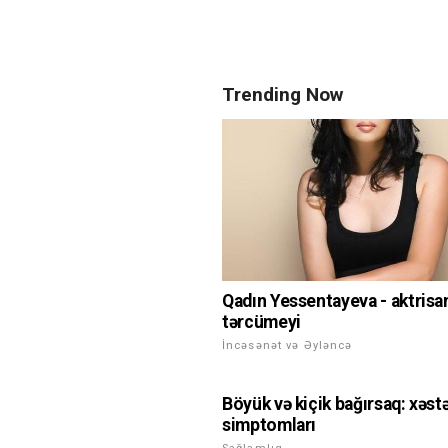
Trending Now
Qadın Yessentayeva - aktrisa
tərcümeyi
İncəsənət və Əyləncə
Böyük və kiçik bağırsaq: xəstə
simptomları