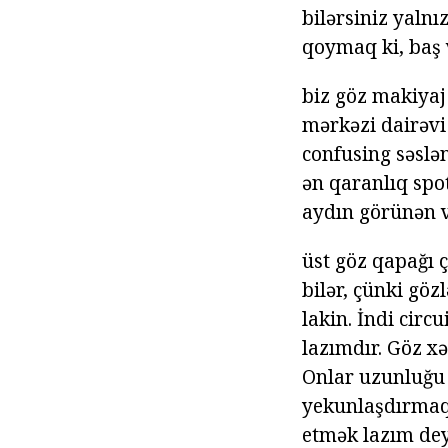
bilərsiniz yalnı
qoymaq ki, baş 
biz göz makiyaj
mərkəzi dairəvi
confusing səslən
ən qaranlıq spot
aydın görünən v
üst göz qapağı ç
bilər, çünki göz
lakin. İndi circ
lazımdır. Göz xət
Onlar uzunluğu 
yekunlaşdırmaq l
etmək lazım deyi