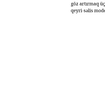
göz artırmaq üçü
qeyri-səlis mode