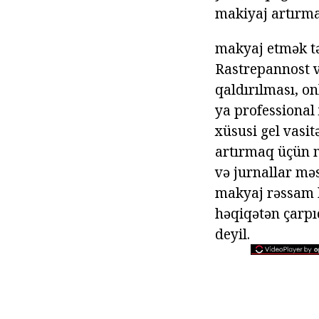
makiyaj artırm
makyaj etmək tət
Rastrepannost və
qaldırılması, o
ya professional 
xüsusi gel vasit
artırmaq üçün m
və jurnallar məs
makyaj rəssam k
həqiqətən çarpı
deyil.