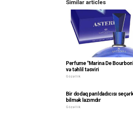
Similar articles
Perfume "Marina De Bourbon"
və təhlil təsviri
Gözəllik
Bir dodaq parıldadıcısı seçər
bilmək lazımdır
Gözəllik