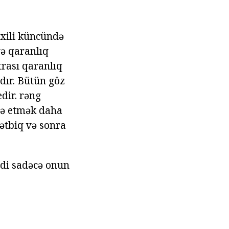
axili küncündə
və qaranlıq
trası qaranlıq
mdır. Bütün göz
dir. rəng
adə etmək daha
tətbiq və sonra
ndi sadəcə onun