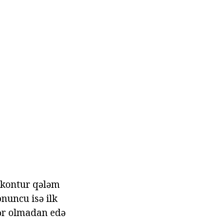
m kontur qələm
onuncu isə ilk
lər olmadan edə