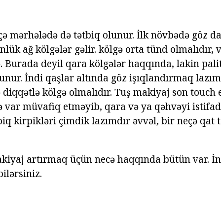
ə mərhələdə də tətbiq olunur. İlk növbədə göz d
ünlük ağ kölgələr gəlir. kölgə orta tünd olmalıdır, 
. Burada deyil qara kölgələr haqqında, lakin pali
lunur. İndi qaşlar altında göz işıqlandırmaq lazı
diqqətlə kölgə olmalıdır. Tuş makiyaj son touch e
adə var müvafiq etməyib, qara və ya qəhvəyi istif
tbiq kirpikləri çimdik lazımdır əvvəl, bir neçə qat 
akiyaj artırmaq üçün necə haqqında bütün var. İ
bilərsiniz.