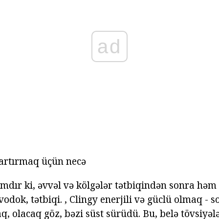
ad
 artırmaq üçün necə
mdır ki, əvvəl və kölgələr tətbiqindən sonra hə
dok, tətbiqi. , Clingy enerjili və güclü olmaq - s
q, olacaq göz, bəzi süst sürüdü. Bu, belə tövsiyə