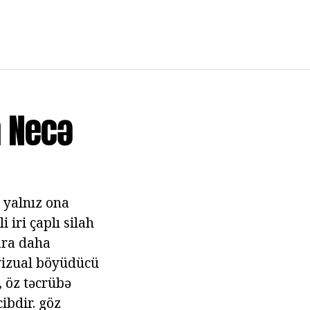
n Necə
t yalnız ona
 iri çaplı silah
lara daha
vizual böyüdücü
, öz təcrübə
ibdir. göz