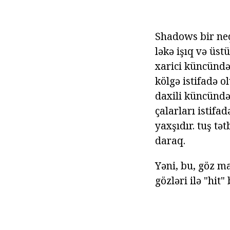
Shadows bir neç
ləkə işıq və üst
xarici küncündə
kölgə istifadə o
daxili küncündə 
çalarları istif
yaxşıdır. tuş tə
daraq.
Yəni, bu, göz m
gözləri ilə "hit" 