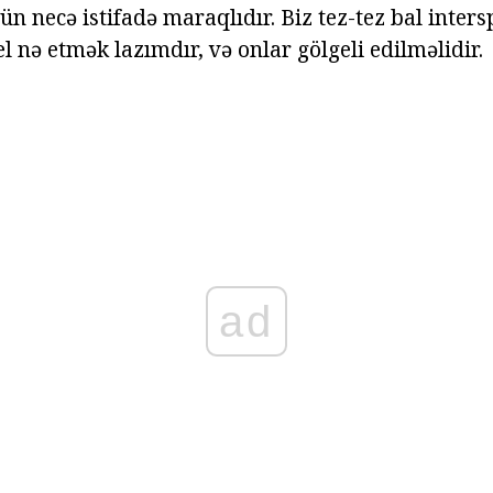
n necə istifadə maraqlıdır. Biz tez-tez bal inters
l nə etmək lazımdır, və onlar gölgeli edilməlidir.
ad