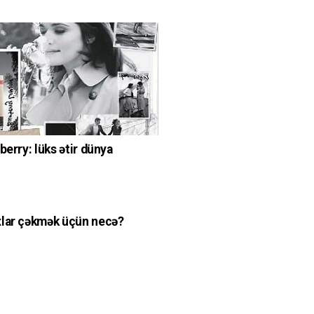
berry: lüks ətir dünya
lar çəkmək üçün necə?