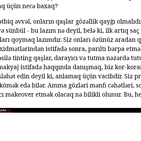
aq üçün necə baxaq?
biq əvvəl, onların qaşlar gözəllik qayğı olmalıdı
 sünbül - bu lazım nə deyil, belə ki, ilk artıq sa
nları qoymaq lazımdır. Siz onları özünüz aradan q
xidmətlərindən istifadə sonra, parıltı bərpa etmə
əsilə tinting qaşlar, darayıcı və tutma nəzərdə tut
akyaj istifadə haqqında danışmaq, biz kor-koran
ləhət edin deyil ki, anlamaq üçün vacibdir. Siz p
ömək edə bilər. Amma gözləri mənfi cəhətləri, s
cı makeover etmək olacaq nə bilikli olunur. Bu, h