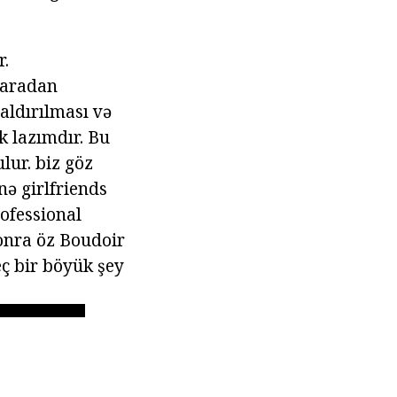
r.
ç aradan
aldırılması və
k lazımdır. Bu
ulur. biz göz
ə girlfriends
rofessional
onra öz Boudoir
eç bir böyük şey