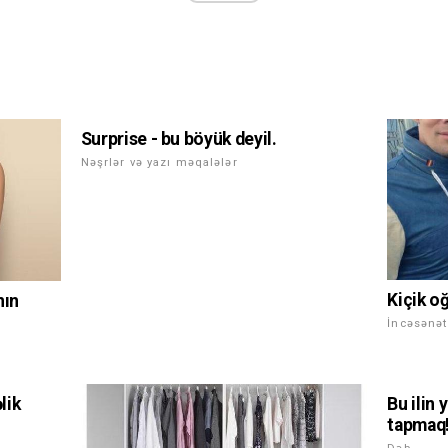
Surprise - bu böyük deyil.
Nəşrlər və yazı məqalələr
Kiçik o
nın
İncəsənət
lik
Bu ilin 
tapmaq