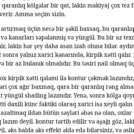
z qaranlıq kölgələr bir qat, lakin makiyaj çox tez
verir. Amma seçim sizin.
 artırmaq üçün necə bir şəkil baxsaq, bu qaranl
 və kənarları səpələnmiş və yüngül. Bu bir az texn
ir, lakin hər şey daha asan izah oluna bilər. aydın
 sonra yalnız xarici kənarında, kirpik xətti qalır.
ə bir az bulanık olmalıdır. Bu təsiri nail olmaq 
ox kirpik xətti qələmi ilə kontur çəkmək lazımdır
ləri çox ağır baxmaq, qara bir qaranlıq rəng alma
uit yüngül shading lazımdır. Yenə, sonra kölgə qo
ti daxili künc faktiki olaraq xarici isə xeyli qalın
azaltmaq ildən bütün səyləri əbəs nə olan, oxlar
azım deyil. kontur tərtib edilir və aşağı göz, laki
l, əks halda əks effekt əldə edə bilərsiniz, və əs