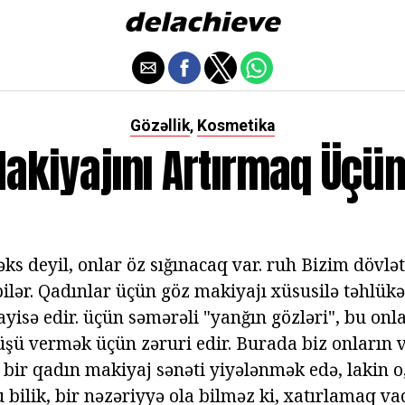
Gözəllik
Kosmetika
,
akiyajını Artırmaq Üçü
əks deyil, onlar öz sığınacaq var. ruh Bizim dövlə
lər. Qadınlar üçün göz makiyajı xüsusilə təhlükəli
ayisə edir. üçün səmərəli "yanğın gözləri", bu on
ü vermək üçün zəruri edir. Burada biz onların 
 bir qadın makiyaj sənəti yiyələnmək edə, lakin o
bilik, bir nəzəriyyə ola bilməz ki, xatırlamaq vac