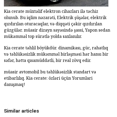
Kia cerate müxtəlif elektron cihazları ilə təchiz
olunub. Bu iqlim nəzarəti, Elektrik şüşələr, elektrik
qızdırılan oturacaqlar, və diqqəti çəkir qızdırılan
güzgülər. müasir dizayn sayəsində şassi, Yapon sedan
mükəmməl top sürətlə yolda saxlanılır.
Kia cerate təhlil böyükdür. dinamikası, güc, rahatlıq
və təhlükəsizlik mükəmməl birləşməsi hər hansı bir
səfər, hətta qısamüddətli, bir real zövq edir.
müasir avtomobil bu təhlükəsizlik standart və
etibarlılıq. Kia cerate: özləri üçün Yorumlari
danışmaq!
Similar articles