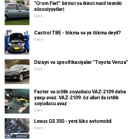
"Crom Fiat": birinci və ikinci nəsil texniki
xüsusiyyətləri
Cars
Castrol TBE - tökmə və ya tökmə deyil?
Cars
Dizayn və spesifikasiyalar "Toyota Venza"
Cars
Faster və istilik soyuducu VAZ-2109 daha
yaxşı əvəz. VAZ-2109: öz əlləri ilə istilik
soyuducu əvəz
Cars
Lexus GS 350 - yeni lüks avtomobil
Cars