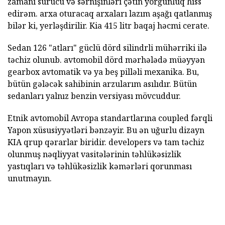
zamanı sürücü və sərnişinləri çətin yorğunluq hiss
edirəm. arxa oturacaq arxaları lazım aşağı qatlanmış
bilər ki, yerləşdirilir. Kia 415 litr baqaj həcmi cerate.
Sedan 126 "atları" güclü dörd silindrli mühərriki ilə
təchiz olunub. avtomobil dörd mərhələdə müəyyən
gearbox avtomatik və ya beş pilləli mexanika. Bu,
bütün gələcək sahibinin arzularım asılıdır. Bütün
sedanları yalnız benzin versiyası mövcuddur.
Etnik avtomobil Avropa standartlarına coupled fərqli
Yapon xüsusiyyətləri bənzəyir. Bu ən uğurlu dizayn
KIA qrup qərarlar biridir. developers və tam təchiz
olunmuş nəqliyyat vasitələrinin təhlükəsizlik
yastıqları və təhlükəsizlik kəmərləri qorunması
unutmayın.