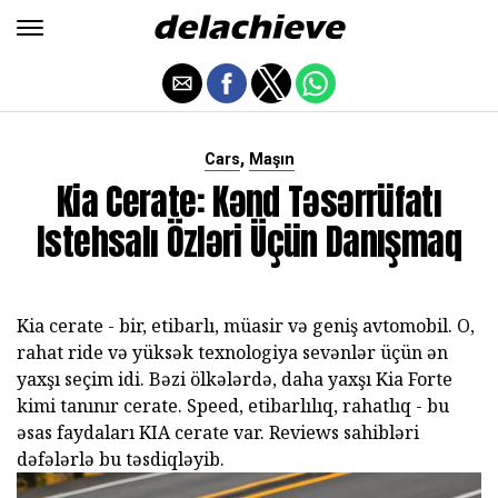
,
Cars
Maşın
Kia Cerate: Kənd Təsərrüfatı
Istehsalı Özləri Üçün Danışmaq
Kia cerate - bir, etibarlı, müasir və geniş avtomobil. O,
rahat ride və yüksək texnologiya sevənlər üçün ən
yaxşı seçim idi. Bəzi ölkələrdə, daha yaxşı Kia Forte
kimi tanınır cerate. Speed, etibarlılıq, rahatlıq - bu
əsas faydaları KIA cerate var. Reviews sahibləri
dəfələrlə bu təsdiqləyib.