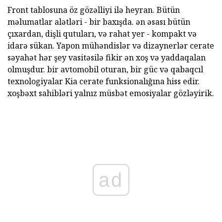
Front tablosuna öz gözəlliyi ilə heyran. Bütün
məlumatlar alətləri - bir baxışda. ən əsası bütün
çıxardan, dişli qutuları, və rahat yer - kompakt və
idarə sükan. Yapon mühəndislər və dizaynerlər cerate
səyahət hər şey vasitəsilə fikir ən xoş və yaddaqalan
olmuşdur. bir avtomobil oturan, bir güc və qabaqcıl
texnologiyalar Kia cerate funksionalığına hiss edir.
xoşbəxt sahibləri yalnız müsbət emosiyalar gözləyirik.
ad