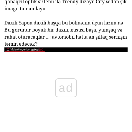
qabaqcıl optik sistemi ilə Trendy dizayn City sedan şık
image tamamlayır.
Daxili Yapon daxili başqa bu bölmənin üçün lazım nə
Bu görünür böyük bir daxili, xüsusi başa, yumşaq və
rahat oturacaqlar ...: avtomobil hətta ən şıltaq sərnişin
təmin edəcək?
ad