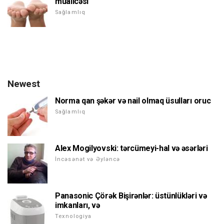
müalicəsi
Sağlamlıq
Newest
Norma qan şəkər və nail olmaq üsulları oruc
Sağlamlıq
Alex Mogilyovski: tərcümeyi-hal və əsərləri
İncəsənət və Əyləncə
Panasonic Çörək Bişirənlər: üstünlükləri və
imkanları, və
Texnologiya