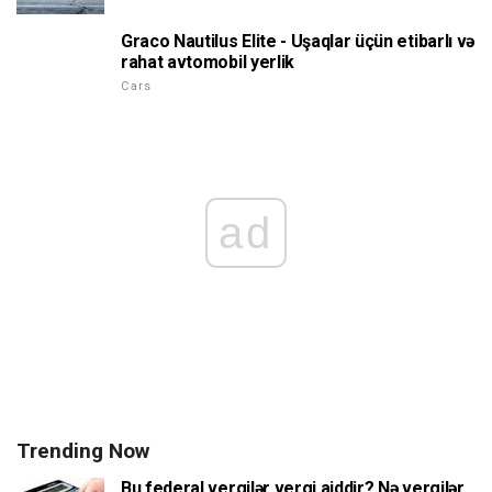
Graco Nautilus Elite - Uşaqlar üçün etibarlı və
rahat avtomobil yerlik
Cars
ad
Trending Now
Bu federal vergilər vergi aiddir? Nə vergilər