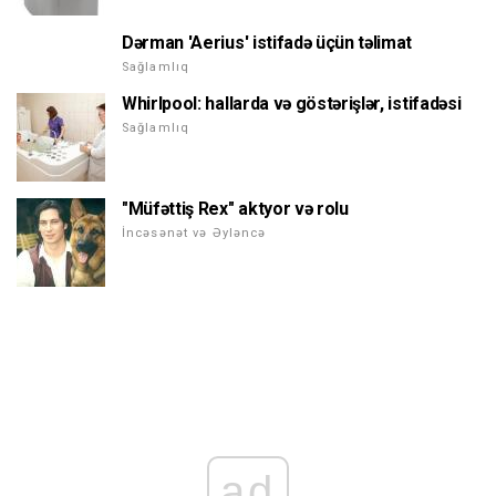
Dərman 'Aerius' istifadə üçün təlimat
Sağlamlıq
Whirlpool: hallarda və göstərişlər, istifadəsi
Sağlamlıq
"Müfəttiş Rex" aktyor və rolu
İncəsənət və Əyləncə
ad