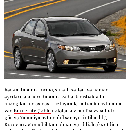
bədən dinamik forma, sürətli xətləri və hamar
əyriləri, əla aerodinamik və bərk nisbətdə bir
ahəngdar birləşməsi - özlüyündə bütün bu avtomobil
var.
Kia cerate (təhlil
dəfələrlə vladeltsevv sübut) -
güc və Yaponiya avtomobil sənayesi etibarlılığı.
Kuzovun avtomobil tam idman və iddialı əks etdirir.