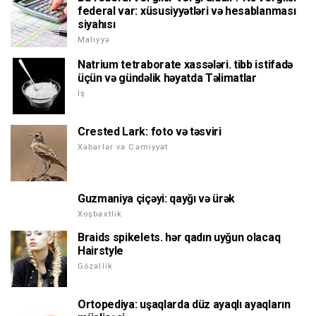
federal var: xüsusiyyətləri və hesablanması
siyahısı
Maliyyə
Natrium tetraborate xassələri. tibb istifadə
üçün və gündəlik həyatda Təlimatlar
Iş
Crested Lark: foto və təsviri
Xəbərlər və Cəmiyyət
Guzmaniya çiçəyi: qayğı və ürək
Xoşbəxtlik
Braids spikelets. hər qadın uyğun olacaq
Hairstyle
Gözəllik
Ortopediya: uşaqlarda düz ayaqlı ayaqların