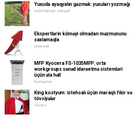
Yuxuda ayaqyalın gəzmək: yuxuları yozmağı
Intellektual inkişaf
Ekspertlərin köməyi olmadan məzmununu
saxlamaqla
Internet
MFP Kyocera FS-1035MFP: orta
workgroups sənəd idarəetmə sistemləri
üçün əla həll
Kompüter
King kostyum: istehsalı üçün maraqlı fikir və
tövsiyələr
Tərlan