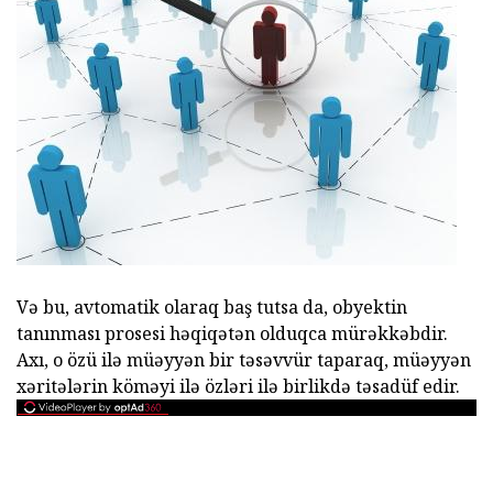
Və bu, avtomatik olaraq baş tutsa da, obyektin
tanınması prosesi həqiqətən olduqca mürəkkəbdir.
Axı, o özü ilə müəyyən bir təsəvvür taparaq, müəyyən
xəritələrin köməyi ilə özləri ilə birlikdə təsadüf edir.