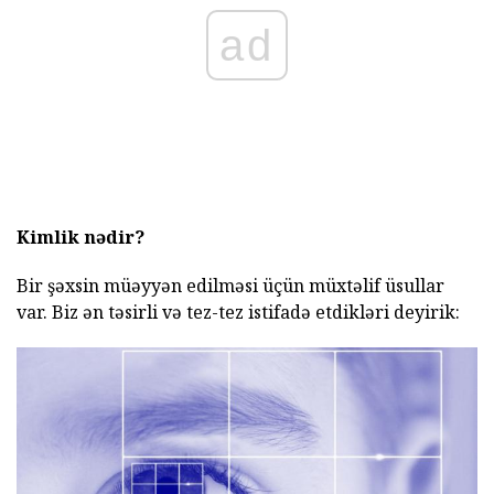
ad
Kimlik nədir?
Bir şəxsin müəyyən edilməsi üçün müxtəlif üsullar
var. Biz ən təsirli və tez-tez istifadə etdikləri deyirik: