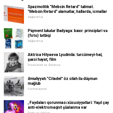
Spazmolitik "Mebsin Retard" təlimat.
"Mebsin Retard" əlamətlər, hallarda, icmallar
Sağlamlıq
Piqment ləkələr Badyaga: baxır. prinsipləri və
(foto) tətbiqi
Sağlamlıq
Aktrisa Hityaeva Lyudmila: tərcümeyi-hal,
şəxsi həyat, film
İncəsənət və Əyləncə
Əməliyyatı "Citadel" öz silah ilə düşmən
məğlub
Formalaşma
, Faydaları qorunması xüsusiyyətləri: Yaşıl çay
anti-elektromaqnit şüalanma var
Qida və içkilər