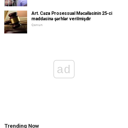
Art. Cəza Prosessual Məcəlləsinin 25-ci
maddəsinə şərhlər verilmişdir
Qanun
ad
Trending Now