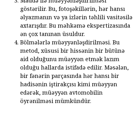
Maddə ilə müəyyənləşdirilməsi
göstərilir. Bu, fotoşəkillərin, hər hansı
əlyazmanın və ya izlərin təhlili vasitəsilə
axtarışdır. Bu məhkəmə ekspertizasında
ən çox tanınan üsuldur.
Bölmələrlə müəyyənləşdirilməsi. Bu
metod, xüsusi bir hissənin bir bütünə
aid olduğunu müəyyən etmək lazım
olduğu hallarda istifadə edilir. Məsələn,
bir fənərin parçasında hər hansı bir
hadisənin iştirakçısı kimi müəyyən
edərək, müəyyən avtomobilin
öyrənilməsi mümkündür.