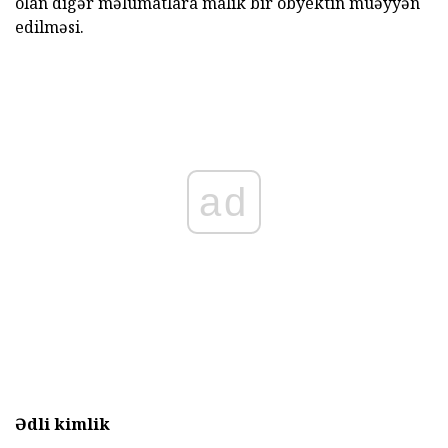
olan digər məlumatlara malik bir obyektin müəyyən
edilməsi.
ad
Ədli kimlik