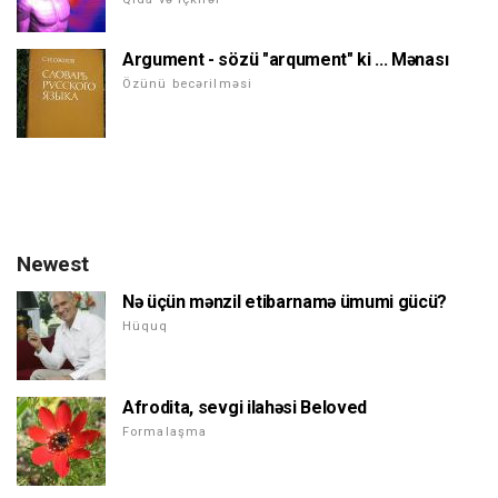
Argument - sözü "arqument" ki ... Mənası
Özünü becərilməsi
Newest
Nə üçün mənzil etibarnamə ümumi gücü?
Hüquq
Afrodita, sevgi ilahəsi Beloved
Formalaşma