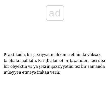
ad
Praktikada, bu şəxsiyyət məhkəmə elmində yüksək
tələbata malikdir. Fərqli əlamətlər təsadüfən, təcrübə
bir obyektin və ya şəxsin şəxsiyyətini tez bir zamanda
müəyyən etməyə imkan verir.