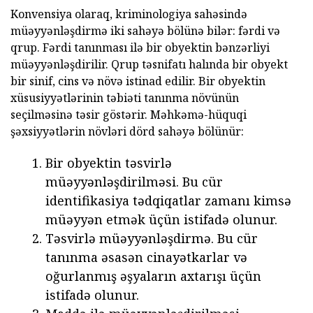
Konvensiya olaraq, kriminologiya sahəsində
müəyyənləşdirmə iki sahəyə bölünə bilər: fərdi və
qrup. Fərdi tanınması ilə bir obyektin bənzərliyi
müəyyənləşdirilir. Qrup təsnifatı halında bir obyekt
bir sinif, cins və növə istinad edilir. Bir obyektin
xüsusiyyətlərinin təbiəti tanınma növünün
seçilməsinə təsir göstərir. Məhkəmə-hüquqi
şəxsiyyətlərin növləri dörd sahəyə bölünür:
Bir obyektin təsvirlə
müəyyənləşdirilməsi. Bu cür
identifikasiya tədqiqatlar zamanı kimsə
müəyyən etmək üçün istifadə olunur.
Təsvirlə müəyyənləşdirmə. Bu cür
tanınma əsasən cinayətkarlar və
oğurlanmış əşyaların axtarışı üçün
istifadə olunur.