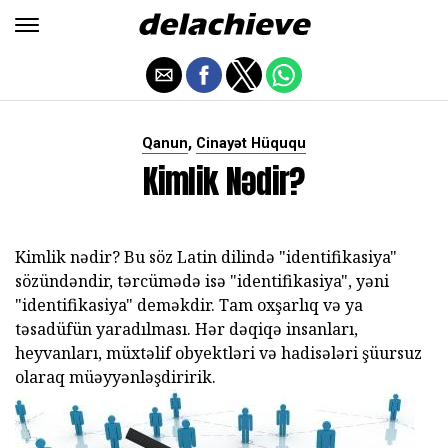
,
Qanun
Cinayət Hüququ
Kimlik Nədir?
Kimlik nədir? Bu söz Latin dilində "identifikasiya"
sözündəndir, tərcümədə isə "identifikasiya", yəni
"identifikasiya" deməkdir. Tam oxşarlıq və ya
təsadüfün yaradılması. Hər dəqiqə insanları,
heyvanları, müxtəlif obyektləri və hadisələri şüursuz
olaraq müəyyənləşdiririk.