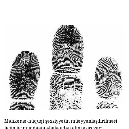
Məhkəmə-hüquqi şəxsiyyətin müəyyənləşdirilməsi
üçün üç müddəanı əhatə edən elmi əsas var: