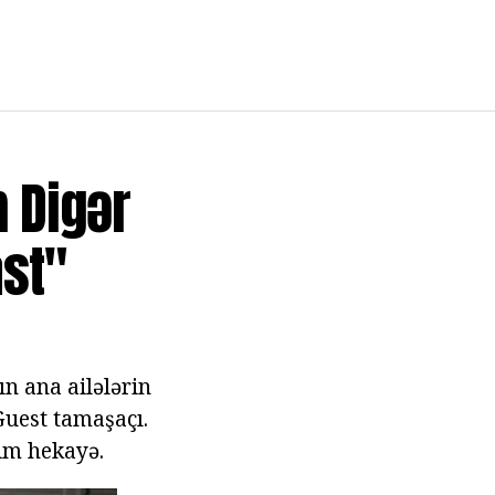
m Digər
ast"
ın ana ailələrin
Guest tamaşaçı.
im hekayə.