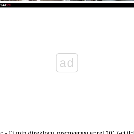
ad
- Filmin direktoru. premyerası aprel 2017-ci ildə