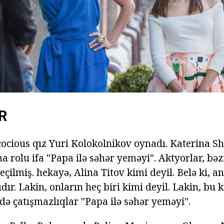
R
cocious qız Yuri Kolokolnikov oynadı. Katerina Sh
a rolu ifa "Papa ilə səhər yeməyi". Aktyorlar, bəz
çilmiş. hekayə, Alina Titov kimi deyil. Belə ki, a
dır. Lakin, onların heç biri kimi deyil. Lakin, bu k
ndə çatışmazlıqlar "Papa ilə səhər yeməyi".