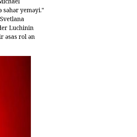
Michael
ə səhər yeməyi."
 Svetlana
er Luchinin
r əsas rol ən