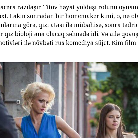
macəra razılaşır. Titov həyat yoldaşı rolunu oyn
xt. Lakin sonradan bir homemaker kimi, o, nə olac
nlarına görə, qızı atası ilə mübahisə, sonra tədri
 qız bioloji ana olacaq səhnədə idi. Və ailə qovu
tivləri ilə növbəti rus komediya süjet. Kim film