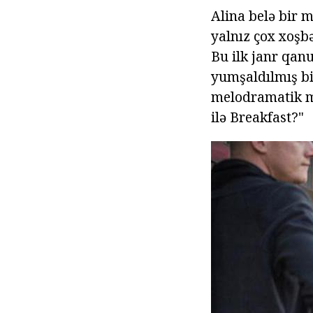
Alina belə bir 
yalnız çox xoşbə
Bu ilk janr qanu
yumşaldılmış bir
melodramatik mo
ilə Breakfast?"