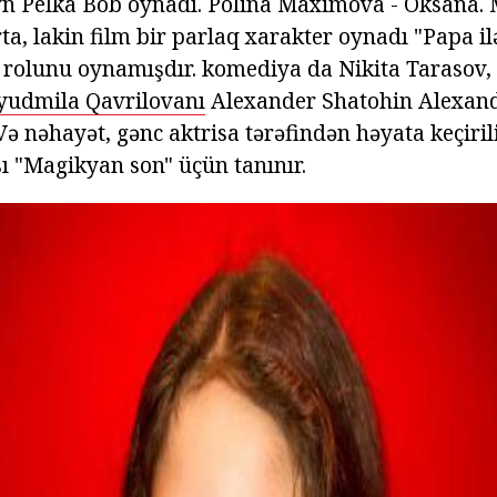
n Pelka Bob oynadı. Polina Maximova - Oksana. 
a, lakin film bir parlaq xarakter oynadı "Papa il
ş rolunu oynamışdır. komediya da Nikita Tarasov,
yudmila Qavrilovanı
Alexander Shatohin Alexand
ə nəhayət, gənc aktrisa tərəfindən həyata keçirili
sı "Magikyan son" üçün tanınır.