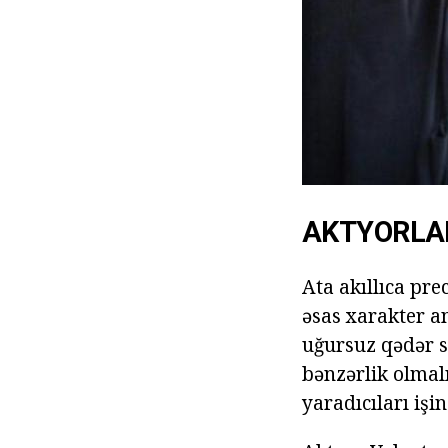
AKTYORLA
Ata akıllıca pre
əsas xarakter an
uğursuz qədər se
bənzərlik olmalı
yaradıcıları işi