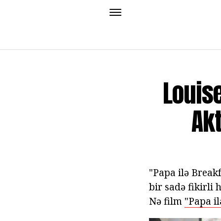
Louise
Akt
"Papa ilə Breakf
bir sadə fikirl
Nə film
"Papa il