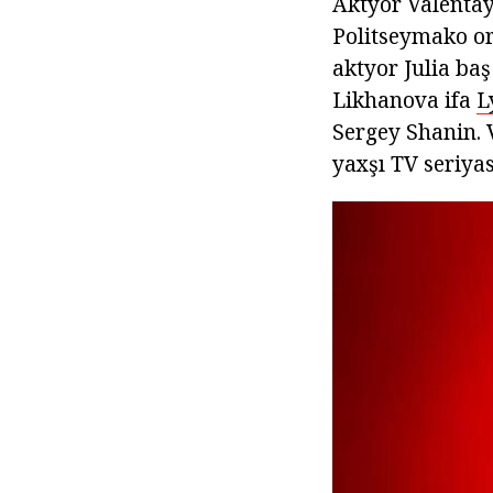
Aktyor Valentay
Politseymako ort
aktyor Julia ba
Likhanova ifa
L
Sergey Shanin. V
yaxşı TV seriya