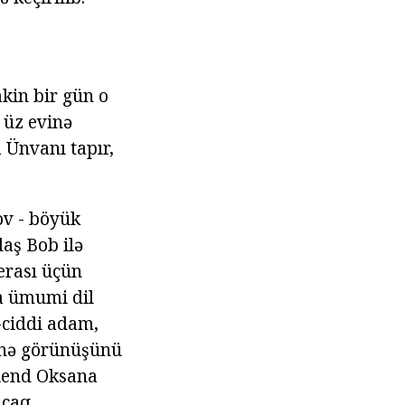
akin bir gün o
 üz evinə
a Ünvanı tapır,
ov - böyük
daş Bob ilə
erası üçün
a ümumi dil
-ciddi adam,
öhnə görünüşünü
riend Oksana
acaq.