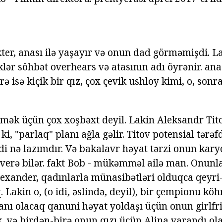
kter, anası ilə yaşayır və onun dad görməmişdi. L
lər söhbət overhears və atasının adı öyrənir. ana
rə isə kiçik bir qız, çox çevik ushloy kimi, o, sonr
şmək üçün çox xoşbəxt deyil. Lakin Aleksandr Tit
 ki, "parlaq" planı ağla gəlir. Titov potensial tərəf
di nə lazımdır. Və bakalavr həyat tərzi onun kary
verə bilər. fakt Bob - mükəmməl ailə man. Onunl
xander, qadınlarla münasibətləri olduqca qeyri
 Lakin o, (o idi, əslində, deyil), bir çempionu k
anı olacaq qanuni həyat yoldaşı üçün onun girlf
, və birdən-birə onun qızı üçün Alina yarandı ol