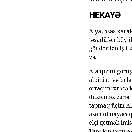
HEKAYƏ
Alya, əsas xara
təsadüfən böyük
göndərilən iş üz
və.
Ata qızını görü
alpinist. Və belə
ortaq məxrəcə i
düzəlməz zərər 
tapmaq üçün Ale
asan olmayacaq.
elçi getmək imk
Tarelkin vermək