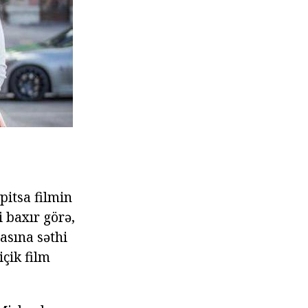
pitsa filmin
i baxır görə,
nasına səthi
içik film