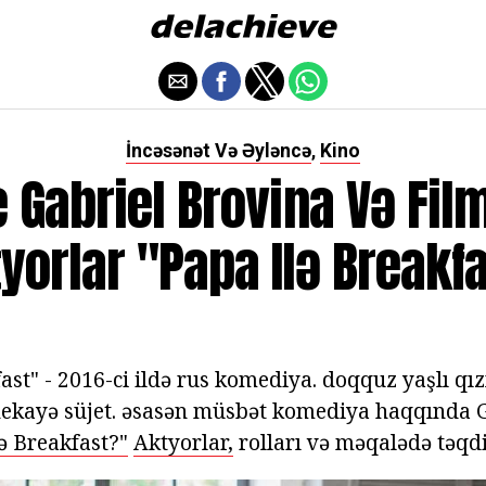
İncəsənət Və Əyləncə
Kino
,
 Gabriel Brovina Və Fil
yorlar "Papa Ilə Breakf
ast" - 2016-ci ildə rus komediya. doqquz yaşlı qız
i hekayə süjet. əsasən müsbət komediya haqqında 
ə Breakfast?"
Aktyorlar,
rolları və məqalədə təqd