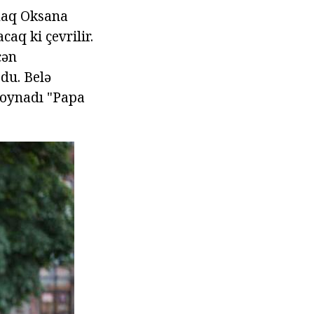
amaq Oksana
aq ki çevrilir.
cən
şdu. Belə
 oynadı "Papa