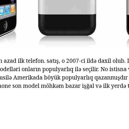
 azad ilk telefon. satış, o 2007-ci ildə daxil olub.
elləri onların populyarlıq ilə seçilir. No istisna
silə Amerikada böyük populyarlıq qazanmışdır b
hone son model möhkəm bazar işğal və ilk yerdə 