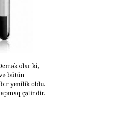
 Demək olar ki,
 və bütün
ir yenilik oldu.
tapmaq çətindir.