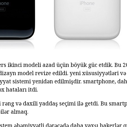
rs ikinci modeli azad üçün böyük güc etdik. Bu 20
 dizayn model revize edildi. yeni xüsusiyyətləri və
iyyat sistemi yenidən edilmişdir. smartphone, dah
x hataları itdi.
ki rəng və daxili yaddaş seçimi ilə getdi. Bu sma
ilər almaq.
sistem əhəmiyyətli dərəcədə daha yaxşı hakerlər 