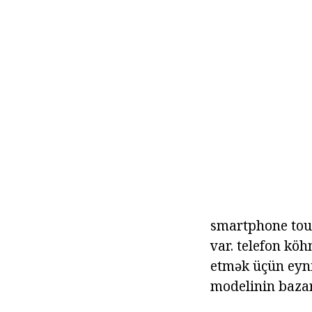
smartphone touc
var. telefon köh
etmək üçün eyni 
modelinin bazar 