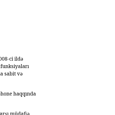
08-ci ildə
 funksiyaları
a sabit və
rtphone haqqında
qarşı müdafiə