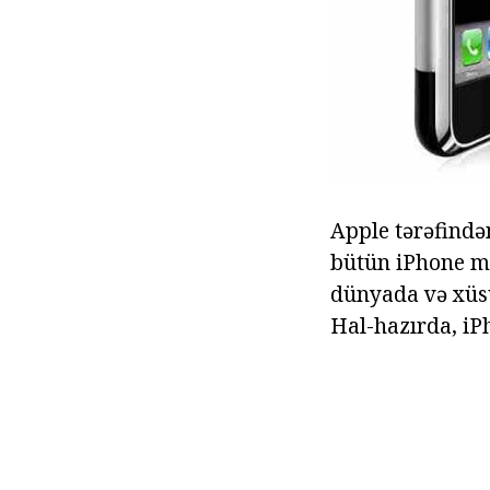
Apple tərəfindən
bütün iPhone mod
dünyada və xüsu
Hal-hazırda, iP