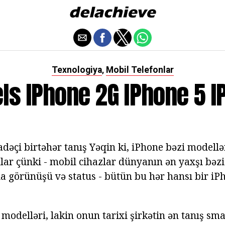
Texnologiya
Mobil Telefonlar
,
ls IPhone 2G IPhone 5 I
adəçi birtəhər tanış Yəqin ki, iPhone bəzi modellə
nlar çünki - mobil cihazlar dünyanın ən yaxşı bəz
la görünüşü və status - bütün bu hər hansı bir iP
modelləri, lakin onun tarixi şirkətin ən tanış sma