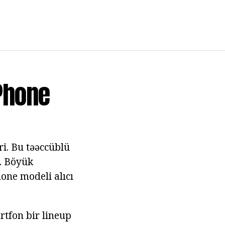
Phone
ri. Bu təəccüblü
i. Böyük
hone modeli alıcı
rtfon bir lineup