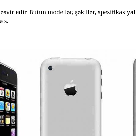
əsvir edir. Bütün modellər, şəkillər, spesifikasiyal
ə s.