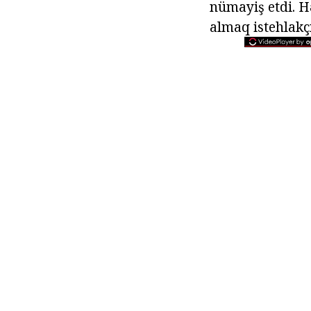
nümayiş etdi. H
almaq istehlakçı