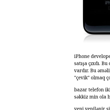
iPhone develope
satışa çıxdı. Bu
vardır. Bu əməl
"çevik" olmaq ço
bazar telefon i
səkkiz min ola b
yeni yenilənir 