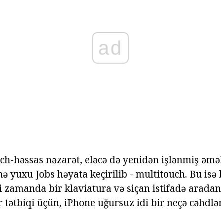
ad
h-həssas nəzarət, eləcə də yenidən işlənmiş əməl
nə yuxu Jobs həyata keçirilib - multitouch. Bu isə 
zamanda bir klaviatura və siçan istifadə aradan q
tətbiqi üçün, iPhone uğursuz idi bir neçə cəhdlər