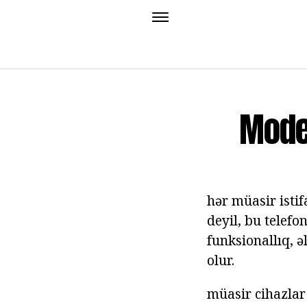
Mode
hər müasir istif
deyil, bu telefo
funksionallıq, ə
olur.
müasir cihazlar 