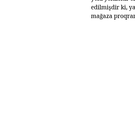
edilmişdir ki, y
mağaza proqram