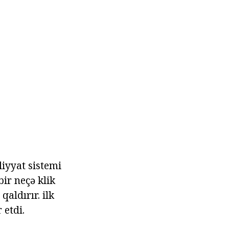
iyyat sistemi
bir neçə klik
aldırır. ilk
 etdi.