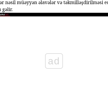
ər nəsil müəyyən əlavələr və təkmilləşdirilməsi e
 gəlir.
ad