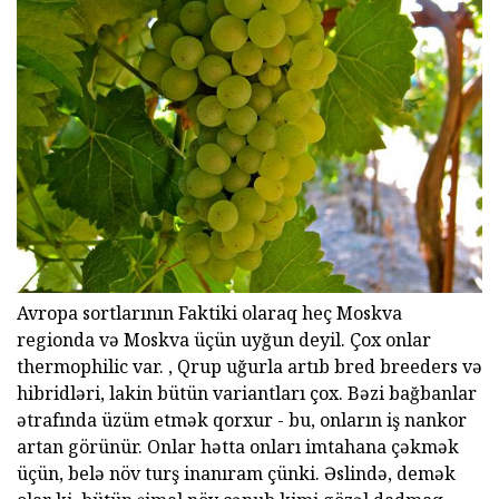
Avropa sortlarının Faktiki olaraq heç Moskva
regionda və Moskva üçün uyğun deyil. Çox onlar
thermophilic var. , Qrup uğurla artıb bred breeders və
hibridləri, lakin bütün variantları çox. Bəzi bağbanlar
ətrafında üzüm etmək qorxur - bu, onların iş nankor
artan görünür. Onlar hətta onları imtahana çəkmək
üçün, belə növ turş inanıram çünki. Əslində, demək