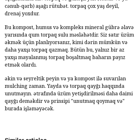
cənub-qərb) aşağı rütubət. torpaq çox yaş deyil,
drenaj yoxdur.
Bu kompost, humus və kompleks mineral gübrə əlavə
yarısında qum torpaq sulu məsləhətdir. Siz satır üzüm
əkmək üçün planlıyorsanız, kimi dərin mümkün və
daha yaxşı torpaq qazmaq. Bütün bu, yalnız bir az
yaxşı mayalanmış torpaq boşaltmaq baharın payız
etmək olardı.
əkin və seyreltik peyin və ya kompost ilə suvarılan
mulching zaman. Yayda və torpaq qayğı haqqında
unutmayın. ətrafında üzüm yetişdirilməsi daha daimi
qayğı deməkdir və prinsipi "unutmaq qoymaq və"
burada işləməyəcək.