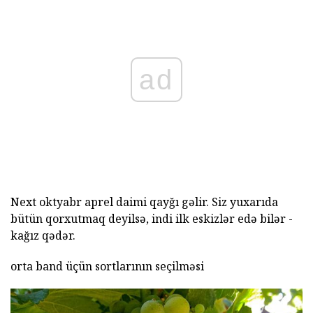
ad
Next oktyabr aprel daimi qayğı gəlir. Siz yuxarıda
bütün qorxutmaq deyilsə, indi ilk eskizlər edə bilər -
kağız qədər.
orta band üçün sortlarının seçilməsi