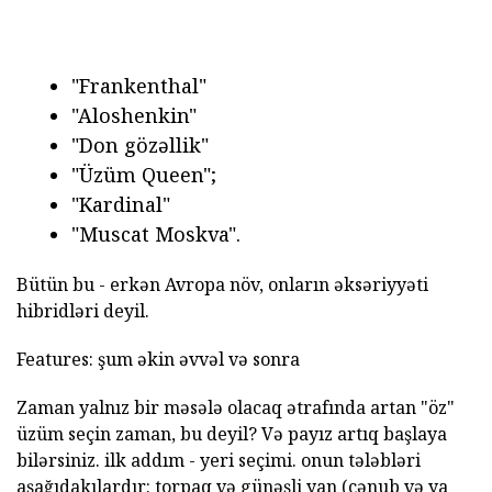
"Frankenthal"
"Aloshenkin"
"Don gözəllik"
"Üzüm Queen";
"Kardinal"
"Muscat Moskva".
Bütün bu - erkən Avropa növ, onların əksəriyyəti
hibridləri deyil.
Features: şum əkin əvvəl və sonra
Zaman yalnız bir məsələ olacaq ətrafında artan "öz"
üzüm seçin zaman, bu deyil? Və payız artıq başlaya
bilərsiniz. ilk addım - yeri seçimi. onun tələbləri
aşağıdakılardır: torpaq və günəşli yan (cənub və ya