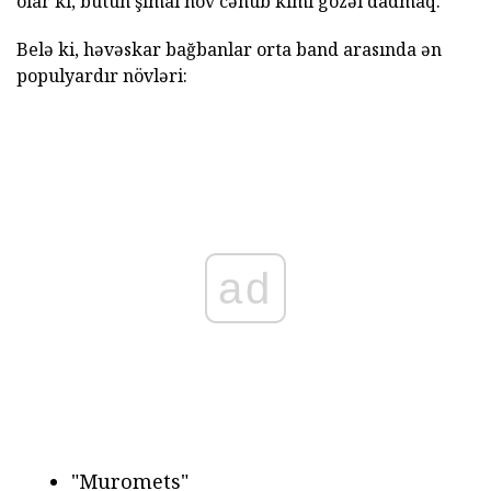
olar ki, bütün şimal növ cənub kimi gözəl dadmaq.
Belə ki, həvəskar bağbanlar orta band arasında ən
populyardır növləri:
ad
"Muromets"