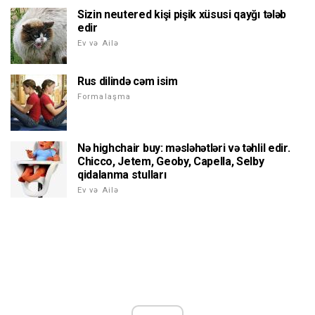
Sizin neutered kişi pişik xüsusi qayğı tələb
edir
Ev və Ailə
Rus dilində cəm isim
Formalaşma
Nə highchair buy: məsləhətləri və təhlil edir.
Chicco, Jetem, Geoby, Capella, Selby
qidalanma stulları
Ev və Ailə