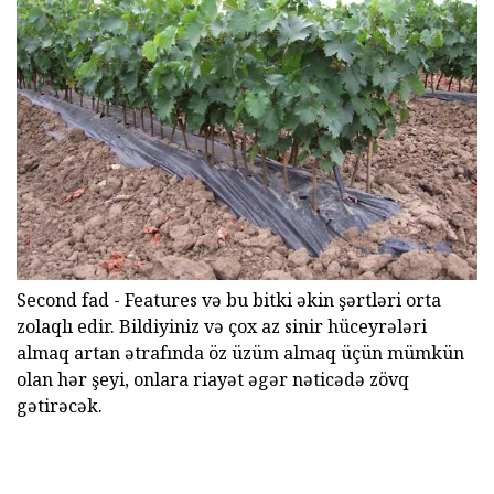
Second fad - Features və bu bitki əkin şərtləri orta
zolaqlı edir. Bildiyiniz və çox az sinir hüceyrələri
almaq artan ətrafında öz üzüm almaq üçün mümkün
olan hər şeyi, onlara riayət əgər nəticədə zövq
gətirəcək.