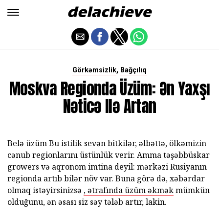
,
Görkəmsizlik
Bağçılıq
Moskva Regionda Üzüm: Ən Yaxşı
Nəticə Ilə Artan
Belə üzüm Bu istilik sevən bitkilər, əlbəttə, ölkəmizin
cənub regionlarını üstünlük verir. Amma təşəbbüskar
growers və aqronom imtina deyil: mərkəzi Rusiyanın
regionda artıb bilər növ var. Buna görə də, xəbərdar
olmaq istəyirsinizsə
, ətrafında üzüm əkmək
mümkün
olduğunu, ən əsası siz səy tələb artır, lakin.