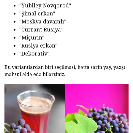
"Yubiley Novqorod"
"Şimal erkən"
"Moskva davamlı"
"Currant Rusiya"
"Miçurin"
"Rusiya erkən"
"Dekorativ".
Bu variantlardan biri seçilməsi, hətta sərin yay, yaxşı
məhsul əldə edə bilərsiniz.