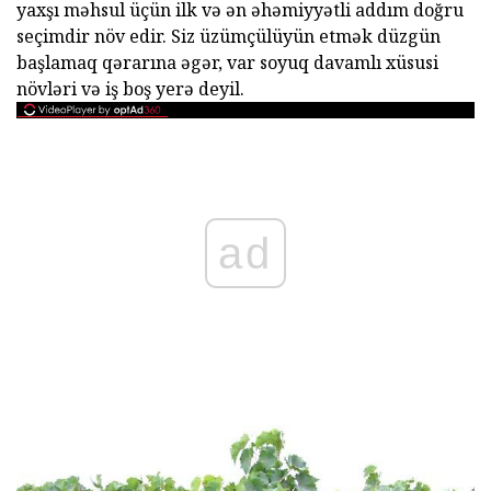
yaxşı məhsul üçün ilk və ən əhəmiyyətli addım doğru
seçimdir növ edir. Siz üzümçülüyün etmək düzgün
başlamaq qərarına əgər, var soyuq davamlı xüsusi
növləri və iş boş yerə deyil.
ad