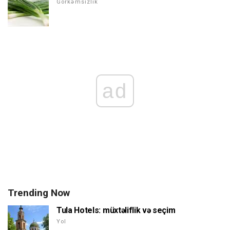
Görkəmsizlik
ad
Trending Now
Tula Hotels: müxtəliflik və seçim
Yol