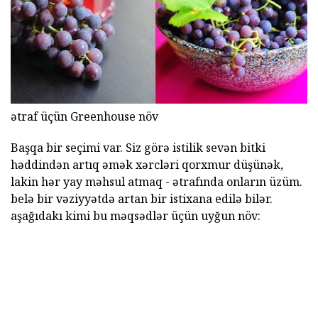
ətraf üçün Greenhouse növ
Başqa bir seçimi var. Siz görə istilik sevən bitki
həddindən artıq əmək xərcləri qorxmur düşünək,
lakin hər yay məhsul atmaq - ətrafında onların üzüm.
belə bir vəziyyətdə artan bir istixana edilə bilər.
aşağıdakı kimi bu məqsədlər üçün uyğun növ: