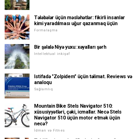
Tələbələr üçün məsləhətlər: fikirli insanlar
kimi yaradılması uğur qazanmaq üçün
Formalaşma
Bir şəlalə Niyə yuxu: xəyalları şərh
Intellektual inkişaf
Istifadə "Zolpidem" üçün təlimat. Reviews və
analoqu
Sağlamlıq
Mountain Bike Stels Navigator 510:
xüsusiyyətləri, çəki, icmallar. Necə Stels
Navigator 510 üçün motor etmək üçün
necə?
İdman və Fitnes