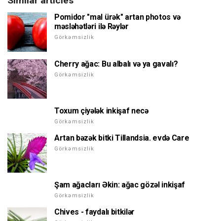
Similar articles
Pomidor "mal ürək" artan photos və
məsləhətləri ilə Rəylər
Görkəmsizlik
Cherry ağac: Bu albalı və ya gavalı?
Görkəmsizlik
Toxum çiyələk inkişaf necə
Görkəmsizlik
Artan bəzək bitki Tillandsia. evdə Care
Görkəmsizlik
Şam ağacları Əkin: ağac gözəl inkişaf
Görkəmsizlik
Chives - faydalı bitkilər