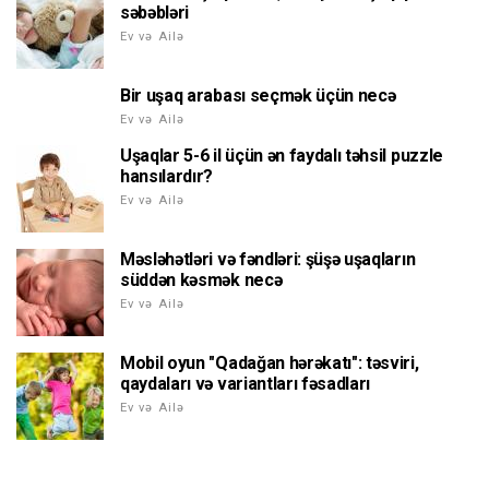
səbəbləri
Ev və Ailə
Bir uşaq arabası seçmək üçün necə
Ev və Ailə
Uşaqlar 5-6 il üçün ən faydalı təhsil puzzle
hansılardır?
Ev və Ailə
Məsləhətləri və fəndləri: şüşə uşaqların
süddən kəsmək necə
Ev və Ailə
Mobil oyun "Qadağan hərəkatı": təsviri,
qaydaları və variantları fəsadları
Ev və Ailə