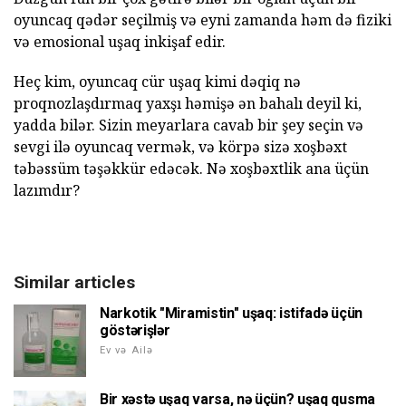
oyuncaq qədər seçilmiş və eyni zamanda həm də fiziki
və emosional uşaq inkişaf edir.
Heç kim, oyuncaq cür uşaq kimi dəqiq nə
proqnozlaşdırmaq yaxşı həmişə ən bahalı deyil ki,
yadda bilər. Sizin meyarlara cavab bir şey seçin və
sevgi ilə oyuncaq vermək, və körpə sizə xoşbəxt
təbəssüm təşəkkür edəcək. Nə xoşbəxtlik ana üçün
lazımdır?
Similar articles
Narkotik "Miramistin" uşaq: istifadə üçün
göstərişlər
Ev və Ailə
Bir xəstə uşaq varsa, nə üçün? uşaq qusma