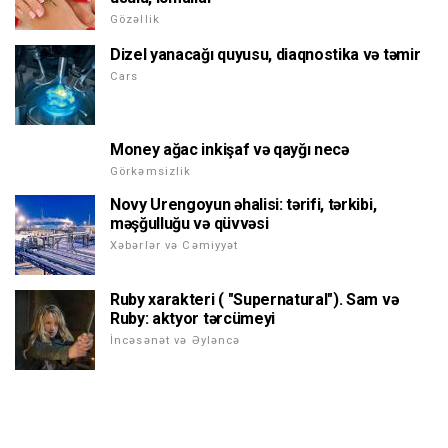
Gözəllik
Dizel yanacağı quyusu, diaqnostika və təmir
Cars
Money ağac inkişaf və qayğı necə
Görkəmsizlik
Novy Urengoyun əhalisi: tərifi, tərkibi,
məşğulluğu və qüvvəsi
Xəbərlər və Cəmiyyət
Ruby xarakteri ( "Supernatural"). Sam və
Ruby: aktyor tərcümeyi
İncəsənət və Əyləncə