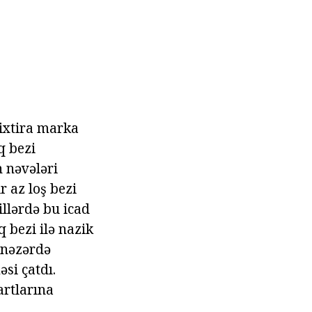
ixtira marka
aq bezi
 nəvələri
ir az loş bezi
illərdə bu icad
q bezi ilə nazik
 nəzərdə
si çatdı.
artlarına