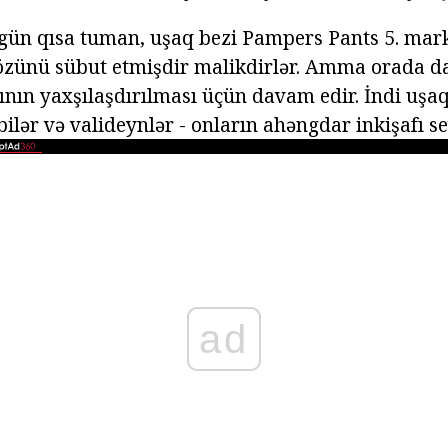
ün qısa tuman, uşaq bezi Pampers Pants 5. mark
özünü sübut etmişdir malikdirlər. Amma orada 
nın yaxşılaşdırılması üçün davam edir. İndi uşa
bilər və valideynlər - onların ahəngdar inkişafı se
ad