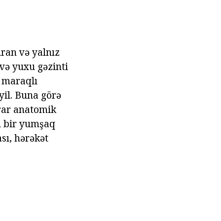
uran və yalnız
və yuxu gəzinti
 maraqlı
il. Buna görə
krar anatomik
n bir yumşaq
sı, hərəkət