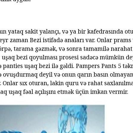
un yataq sakit yalançı, və ya bir kafedrasında ot
yr zaman Bezi istifadə anaları var. Onlar prams 
körpə, tarama gəzmək, və sonra tamamilə narahat
 uşaq bezi qoyulması prosesi sadəcə mümkün dey
ə panties uşaq bezi ilə gəldi. Pampers Pants 5 tə
və ovuşdurmaq deyil və onun qarın basın olmaya
. Onlar sıx oturan, lakin quru və rahat saxlanılma
 uşaq fəal açılışını etmək üçün imkan vermir.