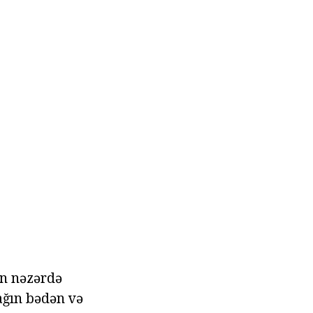
ün nəzərdə
ağın bədən və