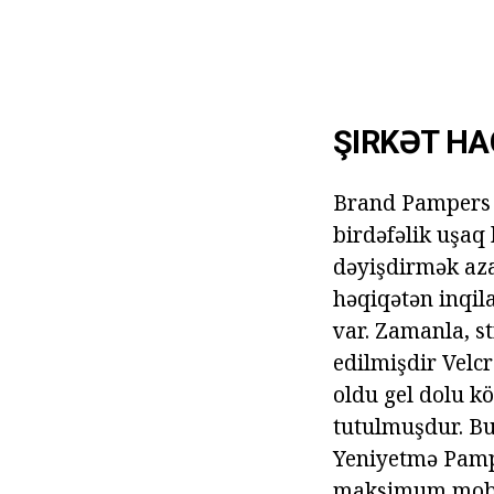
ŞIRKƏT H
Brand Pampers 
birdəfəlik uşaq b
dəyişdirmək aza
həqiqətən inqilab
var. Zamanla, st
edilmişdir Velcr
oldu gel dolu k
tutulmuşdur. Bu 
Yeniyetmə Pampe
maksimum mobil