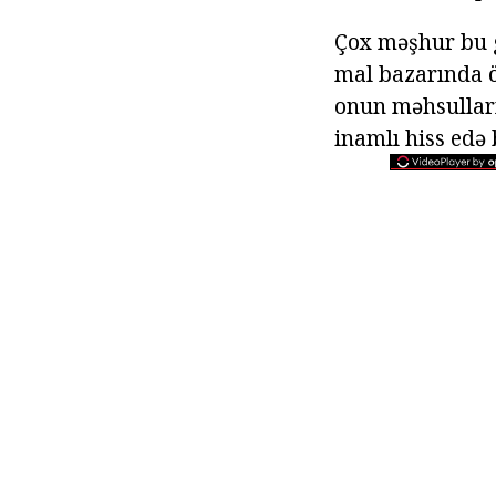
Çox məşhur bu g
mal bazarında 
onun məhsulları
inamlı hiss edə 