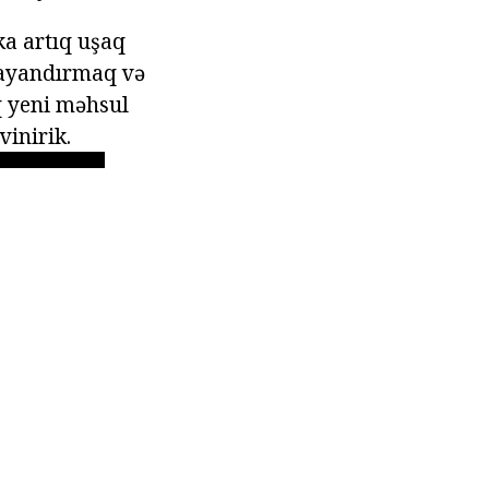
a artıq uşaq
dayandırmaq və
q yeni məhsul
vinirik.