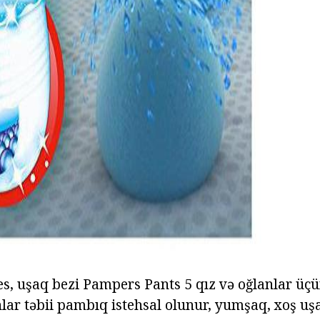
ad
es, uşaq bezi Pampers Pants 5 qız və oğlanlar üç
lar təbii pambıq istehsal olunur, yumşaq, xoş uş