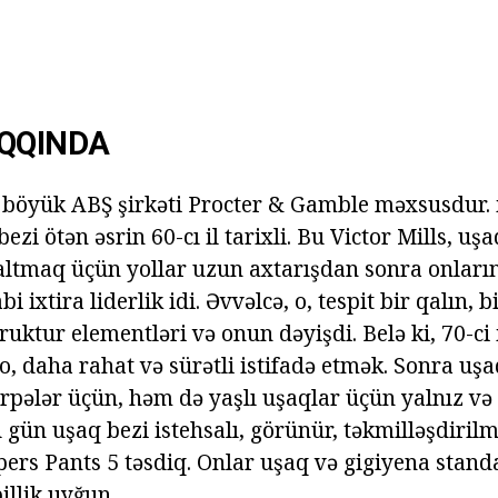
AQQINDA
böyük ABŞ şirkəti Procter & Gamble məxsusdur. 
ezi ötən əsrin 60-cı il tarixli. Bu Victor Mills, uş
ltmaq üçün yollar uzun axtarışdan sonra onların
i ixtira liderlik idi. Əvvəlcə, o, tespit bir qalın, b
ruktur elementləri və onun dəyişdi. Belə ki, 70-ci 
o, daha rahat və sürətli istifadə etmək. Sonra uşa
örpələr üçün, həm də yaşlı uşaqlar üçün yalnız və
gün uşaq bezi istehsalı, görünür, təkmilləşdirilmə
rs Pants 5 təsdiq. Onlar uşaq və gigiyena stand
lik uyğun.