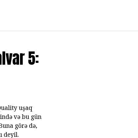
lvar 5:
Quality uşaq
lində və bu gün
 Buna görə də,
 deyil.