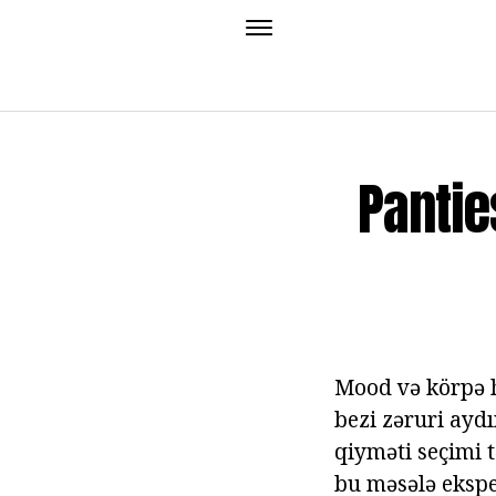
Pantie
Mood və körpə hi
bezi zəruri aydı
qiyməti seçimi t
bu məsələ eksper