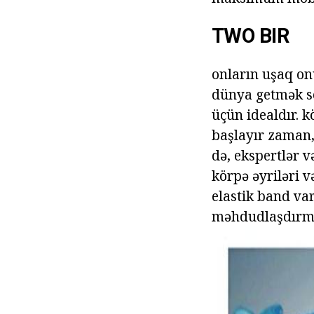
TWO BIR
onların uşaq on
dünya getmək se
üçün idealdır. 
başlayır zaman,
də, ekspertlər v
körpə əyriləri 
elastik band var
məhdudlaşdırmaq