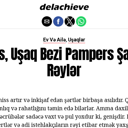
Ev Və Ailə
Uşaqlar
,
s, Uşaq Bezi Pampers Şa
Rəylər
ss artır və inkişaf edən şərtlər birbaşa asılıdır. 
nlıq və rahatlığını təmin edə bilərlər. Amma daxi
əcrübələr sadəcə vaxt və pul yoxdur ki, genişdir.
tlər və adi istehlakçıların rəyi etibar etmək yaxşı