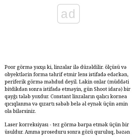
ad
Poor görmə yaxşı ki, linzalar ilə düzəldilir. ölçüsü və
obyektlərin forma təhrif etmir lens istifadə edərkən,
periferik görmə məhdud deyil. Lakin onlar (müddəti
bitdikdən sonra istifadə etməyin, gün Shoot idarə) bir
qayğı tələb yoxdur. Constant linzaların qalıcı kornea
qıcıqlanma və qızartı səbəb belə əl eynək üçün əmin
ola bilərsiniz.
Laser korreksiyası - tez görmə bərpa etmək üçün bir
üsuldur. Amma proseduru sonra gözü quruluq, bəzən