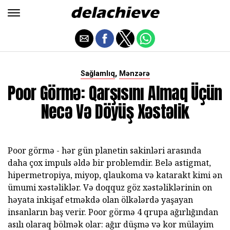
,
Sağlamlıq
Mənzərə
Poor Görmə: Qarşısını Almaq Üçün
Necə Və Döyüş Xəstəlik
Poor görmə - hər gün planetin sakinləri arasında
daha çox impuls əldə bir problemdir. Belə astigmat,
hipermetropiya, miyop, qlaukoma və katarakt kimi ən
ümumi xəstəliklər. Və doqquz göz xəstəliklərinin on
həyata inkişaf etməkdə olan ölkələrdə yaşayan
insanların baş verir. Poor görmə 4 qrupa ağırlığından
asılı olaraq bölmək olar: ağır düşmə və kor mülayim