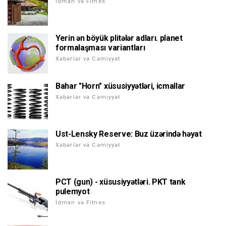
İdman və Fitnes
Yerin ən böyük plitələr adları. planet
formalaşması variantları
Xəbərlər və Cəmiyyət
Bahar "Horn" xüsusiyyətləri, icmallar
Xəbərlər və Cəmiyyət
Ust-Lensky Reserve: Buz üzərində həyat
Xəbərlər və Cəmiyyət
PCT (gun) - xüsusiyyətləri. PKT tank
pulemyot
İdman və Fitnes