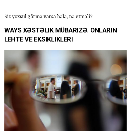
Siz yoxsul görmə varsa hələ, nə etməli?
WAYS XƏSTƏLIK MÜBARIZƏ. ONLARIN
LEHTE VE EKSIKLIKLERI