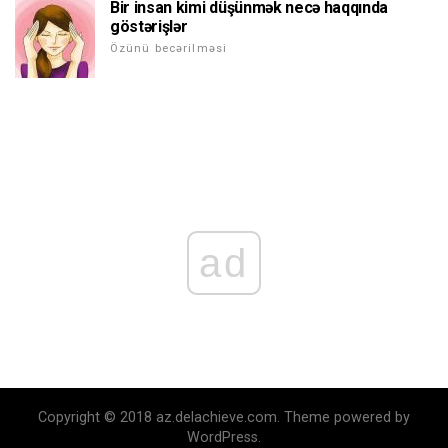
Bir insan kimi düşünmək necə haqqında
göstərişlər
Özünü becərilməsi
ad
Copyright © 2018 az.delachieve.com. Theme powered by
WordPress.