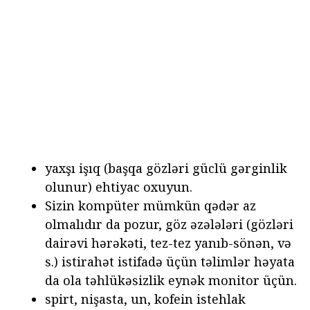
yaxşı işıq (başqa gözləri güclü gərginlik
olunur) ehtiyac oxuyun.
Sizin kompüter mümkün qədər az
olmalıdır da pozur, göz əzələləri (gözləri
dairəvi hərəkəti, tez-tez yanıb-sönən, və
s.) istirahət istifadə üçün təlimlər həyata
da ola təhlükəsizlik eynək monitor üçün.
spirt, nişasta, un, kofein istehlak