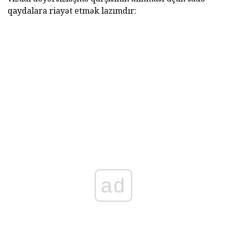
qaydalara riayət etmək lazımdır:
ad