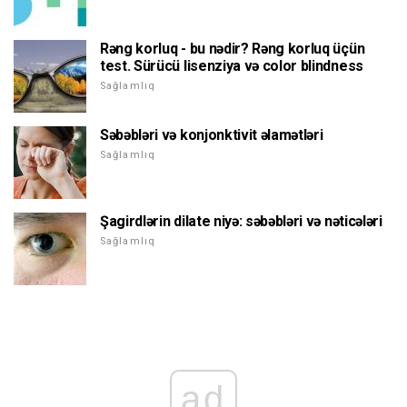
Rəng korluq - bu nədir? Rəng korluq üçün
test. Sürücü lisenziya və color blindness
Sağlamlıq
Səbəbləri və konjonktivit əlamətləri
Sağlamlıq
Şagirdlərin dilate niyə: səbəbləri və nəticələri
Sağlamlıq
ad