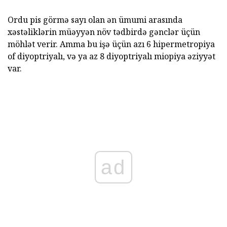
Ordu pis görmə sayı olan ən ümumi arasında
xəstəliklərin müəyyən növ tədbirdə gənclər üçün
möhlət verir. Amma bu işə üçün azı 6 hipermetropiya
of diyoptriyalı, və ya az 8 diyoptriyalı miopiya əziyyət
var.
ad