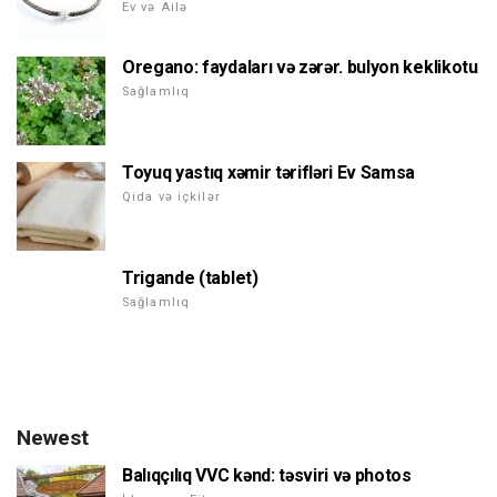
Ev və Ailə
Oregano: faydaları və zərər. bulyon keklikotu
Sağlamlıq
Toyuq yastıq xəmir tərifləri Ev Samsa
Qida və içkilər
Trigande (tablet)
Sağlamlıq
Newest
Balıqçılıq VVC kənd: təsviri və photos