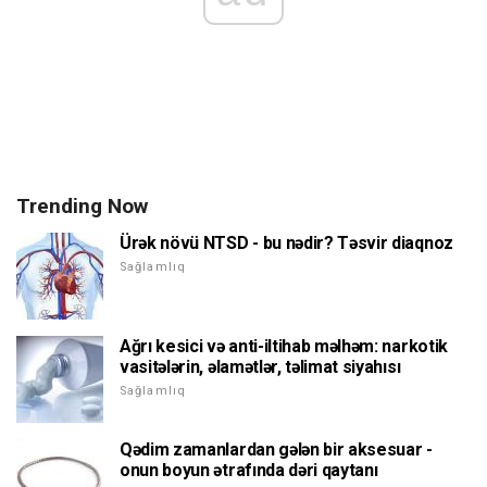
Trending Now
Ürək növü NTSD - bu nədir? Təsvir diaqnoz
Sağlamlıq
Ağrı kesici və anti-iltihab məlhəm: narkotik
vasitələrin, əlamətlər, təlimat siyahısı
Sağlamlıq
Qədim zamanlardan gələn bir aksesuar -
onun boyun ətrafında dəri qaytanı