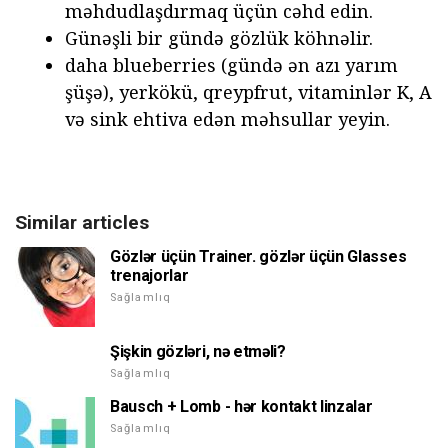
məhdudlaşdırmaq üçün cəhd edin.
Günəşli bir gündə gözlük köhnəlir.
daha blueberries (gündə ən azı yarım
şüşə), yerkökü, qreypfrut, vitaminlər K, A
və sink ehtiva edən məhsullar yeyin.
Similar articles
Gözlər üçün Trainer. gözlər üçün Glasses
trenajorlar
Sağlamlıq
Şişkin gözləri, nə etməli?
Sağlamlıq
Bausch + Lomb - hər kontakt linzalar
Sağlamlıq