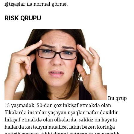
iğtişaşlar ilə normal görmə.
RISK QRUPU
Bu qrup
15 yaşınadək, 50-dən çox inkişaf etməkdə olan
ölkələrdə insanlar yaşayan uşaqlar nəfər daxildir.
İnkişaf etməkdə olan ölkələrdə, səkkiz on həyata
hallarda xəstəliyin müalicə, lakin bəzən korluğa