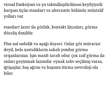
vizual funksiyası və ya təkmilləşdirilməsi keyfiyyətli
bərpası üçün standart və alternativ bölünür müxtəlif
yolları var.
standart lazer ilə gözlük, kontakt linzaları, görmə
düzəliş daxildir.
Plus xal sadəlik və aşağı dəyəri. Onlar göz müraciət
deyil, belə xəstəliklərin səbəb yoxdur görmə
orqanlarının. İşin mənfi tərəfi odur çox zəif görmə ilə
onları geyinmək lazımdır. eynək səhv seçilmiş varsa,
iğtişaşlar, baş ağrısı və huşunu itirmə nevroloji ola
bilər.