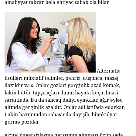
əməliyyat təkrar belə ehtiyac səbəb ola bilər.
Alternativ
üsulları müxtəlif təlimlər, pəhriz, düşüncə, masaj
daxildir və s. Onlar gözləri gərginlik azad kömək,
lakin bütün tapşırıqları daimi həyata keçirilməsi
şəraitində. Bu da sancaq dəliyi eynəklər, ağır əyləc
altında gərginlik azaldır. Onlar adi istifadə edərkən
Lakin baxımından sahəsində dəyişib, binokulyar
görmə pozular.
vizual dəyərsizləşmə qarşısının alınması üçün sadə