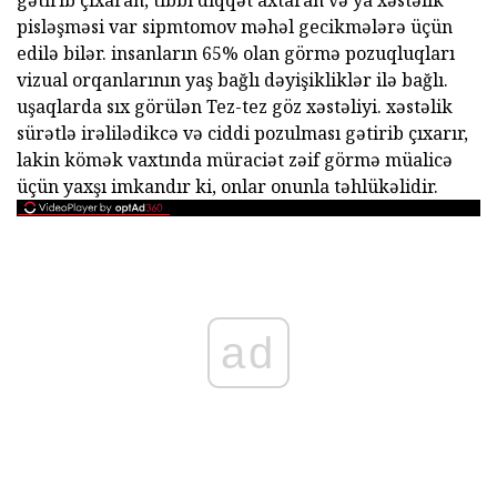
gətirib çıxaran, tibbi diqqət axtaran və ya xəstəlik
pisləşməsi var sipmtomov məhəl gecikmələrə üçün
edilə bilər. insanların 65% olan görmə pozuqluqları
vizual orqanlarının yaş bağlı dəyişikliklər ilə bağlı.
uşaqlarda sıx görülən Tez-tez göz xəstəliyi. xəstəlik
sürətlə irəlilədikcə və ciddi pozulması gətirib çıxarır,
lakin kömək vaxtında müraciət zəif görmə müalicə
üçün yaxşı imkandır ki, onlar onunla təhlükəlidir.
ad