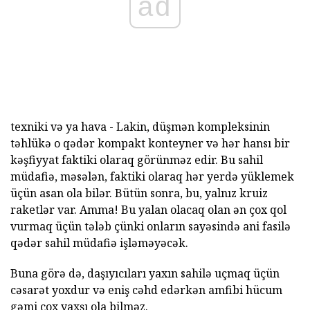
ad
texniki və ya hava - Lakin, düşmən kompleksinin
təhlükə o qədər kompakt konteyner və hər hansı bir
kəşfiyyat faktiki olaraq görünməz edir. Bu sahil
müdafiə, məsələn, faktiki olaraq hər yerdə yüklemek
üçün asan ola bilər. Bütün sonra, bu, yalnız kruiz
raketlər var. Amma! Bu yalan olacaq olan ən çox qol
vurmaq üçün tələb çünki onların sayəsində ani fasilə
qədər sahil müdafiə işləməyəcək.
Buna görə də, daşıyıcıları yaxın sahilə uçmaq üçün
cəsarət yoxdur və eniş cəhd edərkən amfibi hücum
gəmi çox yaxşı ola bilməz.