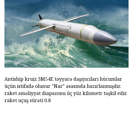
Antiship kruiz 3M54E təyyarə daşıyıcıları hücumlar
üçün istifadə olunur "Nar" əsasında hazırlanmışdır.
raket əməliyyat diapazonu üç yüz kilometr təşkil edir.
raket uçuş sürəti 0.8