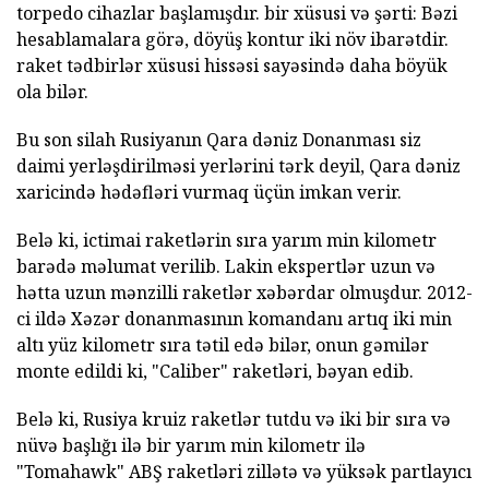
torpedo cihazlar başlamışdır. bir xüsusi və şərti: Bəzi
hesablamalara görə, döyüş kontur iki növ ibarətdir.
raket tədbirlər xüsusi hissəsi sayəsində daha böyük
ola bilər.
Bu son silah Rusiyanın Qara dəniz Donanması siz
daimi yerləşdirilməsi yerlərini tərk deyil, Qara dəniz
xaricində hədəfləri vurmaq üçün imkan verir.
Belə ki, ictimai raketlərin sıra yarım min kilometr
barədə məlumat verilib. Lakin ekspertlər uzun və
hətta uzun mənzilli raketlər xəbərdar olmuşdur. 2012-
ci ildə Xəzər donanmasının komandanı artıq iki min
altı yüz kilometr sıra tətil edə bilər, onun gəmilər
monte edildi ki, "Caliber" raketləri, bəyan edib.
Belə ki, Rusiya kruiz raketlər tutdu və iki bir sıra və
nüvə başlığı ilə bir yarım min kilometr ilə
"Tomahawk" ABŞ raketləri zillətə və yüksək partlayıcı