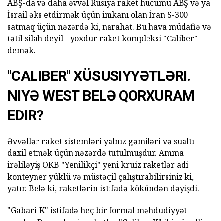
ABŞ-da və daha əvvəl Rusiya raket hücumu ABŞ və ya
İsrail əks etdirmək üçün imkanı olan İran S-300
satmaq üçün nəzərdə ki, narahat. Bu hava müdafiə və
tətil silah deyil - yoxdur raket kompleksi "Caliber"
demək.
"CALIBER" XÜSUSIYYƏTLƏRI.
NIYƏ WEST BELƏ QORXURAM
EDIR?
Əvvəllər raket sistemləri yalnız gəmiləri və sualtı
daxil etmək üçün nəzərdə tutulmuşdur. Amma
irəliləyiş OKB "Yenilikçi" yeni kruiz raketlər adi
konteyner yüklü və müstəqil çalıştırabilirsiniz ki,
yatır. Belə ki, raketlərin istifadə kökündən dəyişdi.
"Gabari-K" istifadə heç bir formal məhdudiyyət