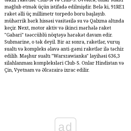
məğlub etmək üçün istifadə edilmişdir. Belə ki, 91RE1
raket əlli üç millimetr torpedo boru başlayıb.
mühərrik bərk hissəsi vasitəsilə su və Qalxma altında
keçir. Next, motor aktiv və ikinci mərhələ raket
"Gabari" təəccüblü nöqtəyə hərəkət davam edir.
Submarine, o tək deyil. Bir az sonra, raketlər, vuruş
sualtı və kompleks əlavə anti-gəmi raketlər ilə təchiz
edilib. Məşhur sualtı "Warszawianka" layihəsi 636,3
silahlanması kompleksləri Club-S. Onlar Hindistan və
Çin, Vyetnam və Əlcəzairə ixrac edilir.
ad