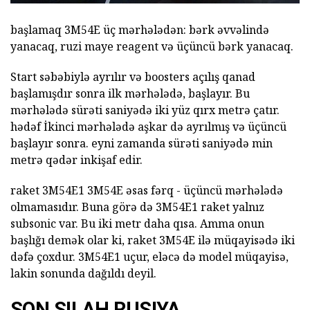
başlamaq 3M54E üç mərhələdən: bərk əvvəlində
yanacaq, ruzi maye reagent və üçüncü bərk yanacaq.
Start səbəbiylə ayrılır və boosters açılış qanad
başlamışdır sonra ilk mərhələdə, başlayır. Bu
mərhələdə sürəti saniyədə iki yüz qırx metrə çatır.
hədəf İkinci mərhələdə aşkar də ayrılmış və üçüncü
başlayır sonra. eyni zamanda sürəti saniyədə min
metrə qədər inkişaf edir.
raket 3M54E1 3M54E əsas fərq - üçüncü mərhələdə
olmamasıdır. Buna görə də 3M54E1 raket yalnız
subsonic var. Bu iki metr daha qısa. Amma onun
başlığı demək olar ki, raket 3M54E ilə müqayisədə iki
dəfə çoxdur. 3M54E1 uçur, eləcə də model müqayisə,
lakin sonunda dağıldı deyil.
SON SILAH RUSIYA