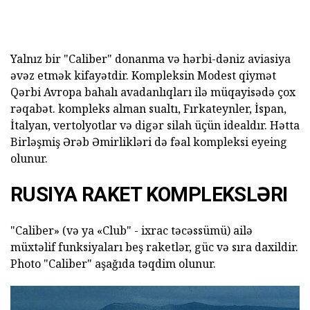
Yalnız bir "Caliber" donanma və hərbi-dəniz aviasiya
əvəz etmək kifayətdir. Kompleksin Modest qiymət
Qərbi Avropa bahalı avadanlıqları ilə müqayisədə çox
rəqabət. kompleks alman sualtı, Fırkateynler, İspan,
İtalyan, vertolyotlar və digər silah üçün idealdır. Hətta
Birləşmiş Ərəb Əmirlikləri də fəal kompleksi eyeing
olunur.
RUSIYA RAKET KOMPLEKSLƏRI
"Caliber» (və ya «Club" - ixrac təcəssümü) ailə
müxtəlif funksiyaları beş raketlər, güc və sıra daxildir.
Photo "Caliber" aşağıda təqdim olunur.