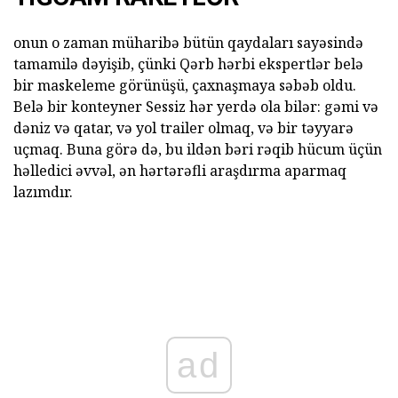
onun o zaman müharibə bütün qaydaları sayəsində
tamamilə dəyişib, çünki Qərb hərbi ekspertlər belə
bir maskeleme görünüşü, çaxnaşmaya səbəb oldu.
Belə bir konteyner Sessiz hər yerdə ola bilər: gəmi və
dəniz və qatar, və yol trailer olmaq, və bir təyyarə
uçmaq. Buna görə də, bu ildən bəri rəqib hücum üçün
həlledici əvvəl, ən hərtərəfli araşdırma aparmaq
lazımdır.
ad