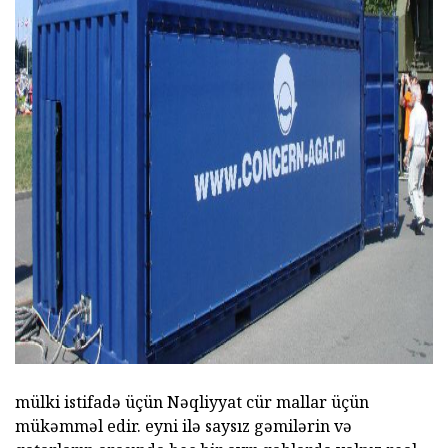
ad
mülki istifadə üçün Nəqliyyat cür mallar üçün
mükəmməl edir. eyni ilə saysız gəmilərin və