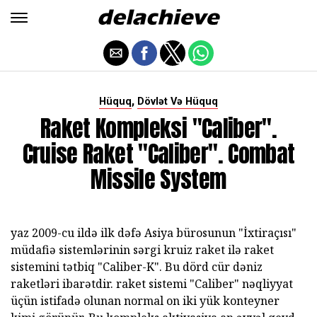
,
Hüquq
Dövlət Və Hüquq
Raket Kompleksi "Caliber".
Cruise Raket "Caliber". Combat
Missile System
yaz 2009-cu ildə ilk dəfə Asiya bürosunun "İxtiraçısı"
müdafiə sistemlərinin sərgi kruiz raket ilə raket
sistemini tətbiq "Caliber-K". Bu dörd cür dəniz
raketləri ibarətdir. raket sistemi "Caliber" nəqliyyat
üçün istifadə olunan normal on iki yük konteyner