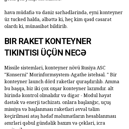
hava müdafiə və dəniz sərhədlərində, eyni konteyner
üz tucked halda, əlbəttə ki, heç kim qəsd cəsarət
olardı ki, münasibət bildirib.
BIR RAKET KONTEYNER
TIKINTISI ÜÇÜN NECƏ
Missile sistemləri, konteyner növü Rusiya ASC
"Konserni" Morinformsystem-Agathe istehsal. " Bir
konteyner launch dörd raketlər quraşdırılıb. Amma
bu başqa, biz iki çox oxşar konteyner lazımdır. alt
birində kontrol olmalıdır və digər - Modul həyat
dəstək və enerji təchizatı. onlara başlanğıc, uçuş
missiya və başlanması raketləri əvvəl təlim
keçirilməsi atəş hədəf məlumatların hesablanması
əmrləri qəbul gündəlik baxım və çekləri, icra