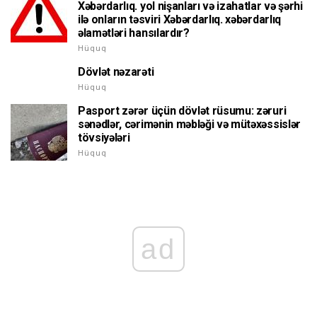
Xəbərdarlıq. yol nişanları və izahatlar və şərhi
ilə onların təsviri Xəbərdarlıq. xəbərdarlıq
əlamətləri hansılardır?
Hüquq
Dövlət nəzarəti
Hüquq
Pasport zərər üçün dövlət rüsumu: zəruri
sənədlər, cərimənin məbləği və mütəxəssislər
tövsiyələri
Hüquq
ad