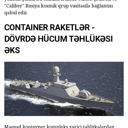
"Caliber" Rusiya kosmik qrup vasitəsilə bağlantısı
qəbul edir.
CONTAINER RAKETLƏR -
DÖVRDƏ HÜCUM TƏHLÜKƏSI
ƏKS
Məqsəd konteyner kompleks xarici təhlükələrdən