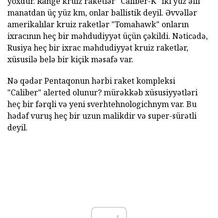
yoxdur. Range kruiz raketlər "Caliber-K" iki yüz əlli
manatdan üç yüz km, onlar ballistik deyil. Əvvəllər
amerikalılar kruiz raketlər "Tomahawk" onların
ixracının heç bir məhdudiyyət üçün çəkildi. Nəticədə,
Rusiya heç bir ixrac məhdudiyyət kruiz raketlər,
xüsusilə belə bir kiçik məsafə var.
Nə qədər Pentaqonun hərbi raket kompleksi
"Caliber" alerted olunur? mürəkkəb xüsusiyyətləri
heç bir fərqli və yeni sverhtehnologichnym var. Bu
hədəf vuruş heç bir uzun malikdir və super-sürətli
deyil.