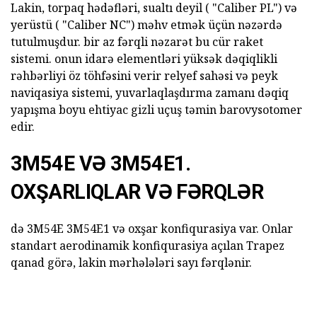
Lakin, torpaq hədəfləri, sualtı deyil ( "Caliber PL") və
yerüstü ( "Caliber NC") məhv etmək üçün nəzərdə
tutulmuşdur. bir az fərqli nəzarət bu cür raket
sistemi. onun idarə elementləri yüksək dəqiqlikli
rəhbərliyi öz töhfəsini verir relyef sahəsi və peyk
naviqasiya sistemi, yuvarlaqlaşdırma zamanı dəqiq
yapışma boyu ehtiyac gizli uçuş təmin barovysotomer
edir.
3M54E VƏ 3M54E1.
OXŞARLIQLAR VƏ FƏRQLƏR
də 3M54E 3M54E1 və oxşar konfiqurasiya var. Onlar
standart aerodinamik konfiqurasiya açılan Trapez
qanad görə, lakin mərhələləri sayı fərqlənir.