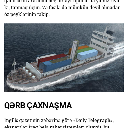
qatarların arasında heç bir ayrı qablarda yalnız real
ki, tapmaq üçün. Və fasilə də mümkün deyil olmadan
öz peyklərinin takip.
QƏRB ÇAXNAŞMA
İngilis qəzetinin xəbərinə görə «Daily Telegraph»,
ekspertlər İraq belə raket sistemləri olsaydı, bu,