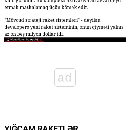
kimi görünür. Bu kompleks aktivasiya an əvvəl qeyd
etmək maskalamaq üçün kömək edir.
"Mövcud strateji raket sistemləri" - deyilən
developers yeni raket sisteminin, onun qiyməti yalnız
az on beş milyon dollar idi.
ad
YIĞCAM RAKETLƏR