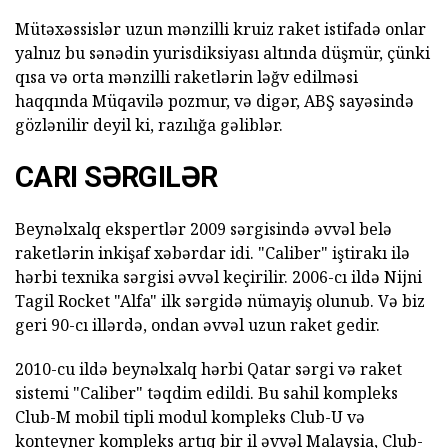
Mütəxəssislər uzun mənzilli kruiz raket istifadə onlar
yalnız bu sənədin yurisdiksiyası altında düşmür, çünki
qısa və orta mənzilli raketlərin ləğv edilməsi
haqqında Müqavilə pozmur, və digər, ABŞ sayəsində
gözlənilir deyil ki, razılığa gəliblər.
CARI SƏRGILƏR
Beynəlxalq ekspertlər 2009 sərgisində əvvəl belə
raketlərin inkişaf xəbərdar idi. "Caliber" iştirakı ilə
hərbi texnika sərgisi əvvəl keçirilir. 2006-cı ildə Nijni
Tagil Rocket "Alfa" ilk sərgidə nümayiş olunub. Və biz
geri 90-cı illərdə, ondan əvvəl uzun raket gedir.
2010-cu ildə beynəlxalq hərbi Qatar sərgi və raket
sistemi "Caliber" təqdim edildi. Bu sahil kompleks
Club-M mobil tipli modul kompleks Club-U və
konteyner kompleks artıq bir il əvvəl Malaysia, Club-