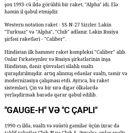
şou 1993-cü ildə görüldü bir raket, "Alpha" idi. Elə
həmin il qəbul etmişdir.
Western notation raket - SS-N-27 Sizzler. Lakin
"Turkuaz" və "Alpha", "Club" adlanır. Lakin Rusiya
şirfəsi raketləri - "Caliber".
Hindistan ilk hammer raket kompleksi "Caliber" alıb.
Onlar Fırkateynler və Rusiya şirkətlərinin inşa
Hindistan, dəniz qüvvələri silahlı sualtı
quraşdırılmışdır. artıq alınmış edənlər sualtı, təmir və
modernizasiya çalışması etdi. Ayrıca, bu raket
sistemləri, Çin və bir sıra digər ölkələrdə
yerləşdirmək barədə qərar qəbul edilib.
"GAUGE-H" VƏ "C ÇAPLI"
1990-cı ildə, sualtı və suüstü gəmilər üçün ixrac də
təklif raketlər Club-N və Club-S. Əvvəlcə, onlar sualtı