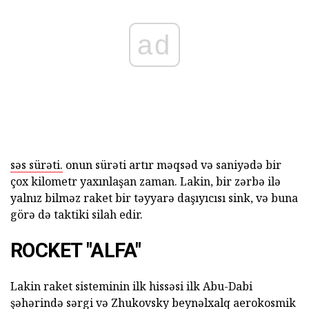
ad
səs sürəti.
onun sürəti artır məqsəd və saniyədə bir
çox kilometr yaxınlaşan zaman. Lakin, bir zərbə ilə
yalnız bilməz raket bir təyyarə daşıyıcısı sink, və buna
görə də taktiki silah edir.
ROCKET "ALFA"
Lakin raket sisteminin ilk hissəsi ilk Abu-Dabi
şəhərində sərgi və Zhukovsky beynəlxalq aerokosmik