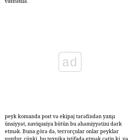
vasitəsilə.
ad
peyk komanda post və ekipaj tərəfindən yaxşı
ünsiyyət, naviqasiya bütün bu əhəmiyyətini dərk
etmək. Buna görə də, terrorçular onlar peyklər
yoxdur, çünki, bu texnika istifadə etmək çətin ki, və