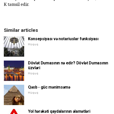
K təmsil edir.
Similar articles
Konsepsiyası və notariuslar funksiyası
Hüquq
Dövlət Dumasının nə edir? Dövlət Dumasının
üzvləri
Hüquq
Qəsb - güc mənimsəmə
Hüquq
Yol hərəkəti qaydalarının əlamətləri