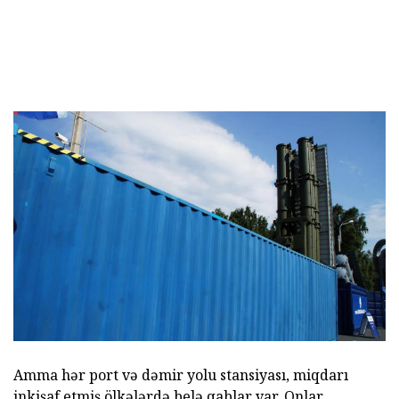
Amma hər port və dəmir yolu stansiyası, miqdarı
inkişaf etmiş ölkələrdə belə qablar var. Onlar