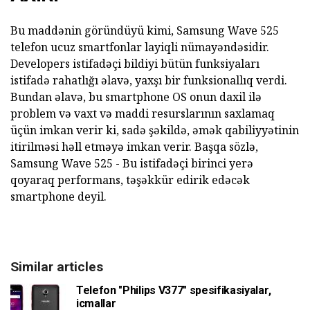
Bu maddənin göründüyü kimi, Samsung Wave 525
telefon ucuz smartfonlar layiqli nümayəndəsidir.
Developers istifadəçi bildiyi bütün funksiyaları
istifadə rahatlığı əlavə, yaxşı bir funksionallıq verdi.
Bundan əlavə, bu smartphone OS onun daxil ilə
problem və vaxt və maddi resurslarının saxlamaq
üçün imkan verir ki, sadə şəkildə, əmək qabiliyyətinin
itirilməsi həll etməyə imkan verir. Başqa sözlə,
Samsung Wave 525 - Bu istifadəçi birinci yerə
qoyaraq performans, təşəkkür edirik edəcək
smartphone deyil.
Similar articles
Telefon "Philips V377" spesifikasiyalar,
icmallar