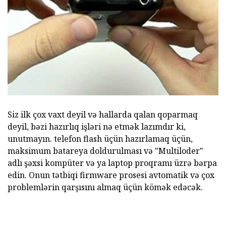
Siz ilk çox vaxt deyil və hallarda qalan qoparmaq
deyil, bəzi hazırlıq işləri nə etmək lazımdır ki,
unutmayın. telefon flash üçün hazırlamaq üçün,
maksimum batareya doldurulması və "Multiloder"
adlı şəxsi kompüter və ya laptop proqramı üzrə bərpa
edin. Onun tətbiqi firmware prosesi avtomatik və çox
problemlərin qarşısını almaq üçün kömək edəcək.