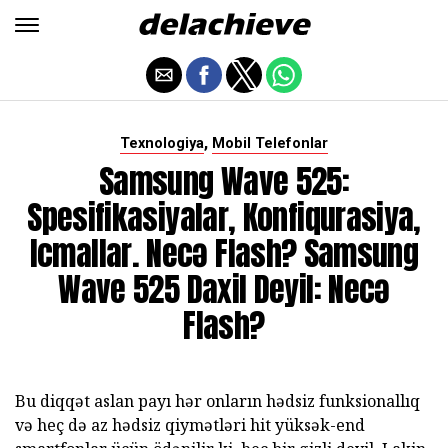
,
Texnologiya
Mobil Telefonlar
Samsung Wave 525:
Spesifikasiyalar, Konfiqurasiya,
Icmallar. Necə Flash? Samsung
Wave 525 Daxil Deyil: Necə
Flash?
Bu diqqət aslan payı hər onların hədsiz funksionallıq
və heç də az hədsiz qiymətləri hit yüksək-end