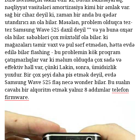
nəqliyyat vasitələri amortizasiya kimi bir əmlak var.
sağ bir cihaz deyil ki, zaman bir anda bu qədər
utandırıcı an ola bilər. Məsələn, problem olduqca tez-
tez Samsung Wave 525 daxil deyil "" və ya buna oxşar
ola bilər. səbəbləri çox müxtəlif ola bilər. ki
mağazaları təmir vaxt və pul sərf etmədən, hətta evdə
edilə bilər flashing - bu problemin kök proqram
çatışmazlıqlar var ki məlum olduqda çox sadə və
effektiv həll var, çünki Lakin, sonra, ümidsizlik
yoxdur. Bir çox şeyi daha pis etmək deyil, evdə
Samsung Wave 525 flaş necə wonder bilər. Bu sualın
cavabı bir alqoritm etmək yalnız 8 addımlar
telefon
firmware.