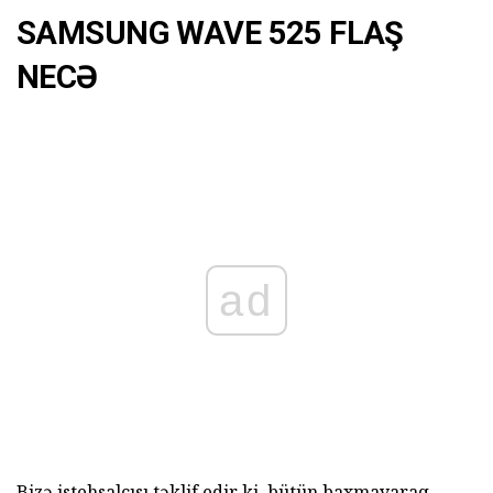
SAMSUNG WAVE 525 FLAŞ
NECƏ
ad
Bizə istehsalçısı təklif edir ki, bütün baxmayaraq,