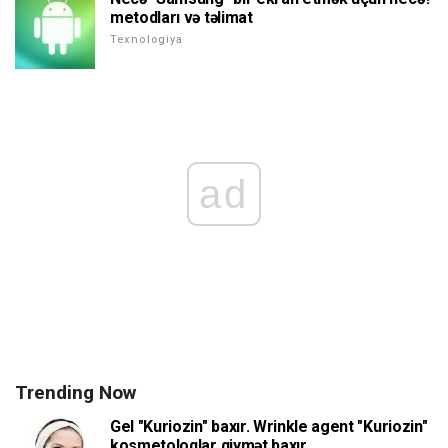
metodları və təlimat
Texnologiya
ad
Trending Now
Gel "Kuriozin" baxır. Wrinkle agent "Kuriozin"
kosmetoloqlar qiymət baxır