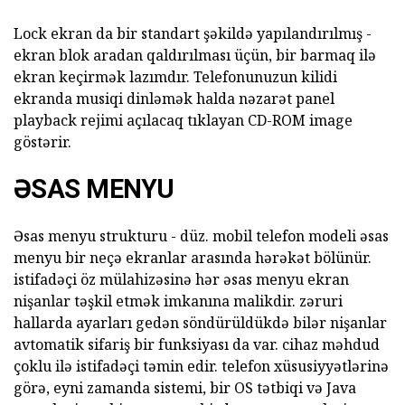
Lock ekran da bir standart şəkildə yapılandırılmış -
ekran blok aradan qaldırılması üçün, bir barmaq ilə
ekran keçirmək lazımdır. Telefonunuzun kilidi
ekranda musiqi dinləmək halda nəzarət panel
playback rejimi açılacaq tıklayan CD-ROM image
göstərir.
ƏSAS MENYU
Əsas menyu strukturu - düz. mobil telefon modeli əsas
menyu bir neçə ekranlar arasında hərəkət bölünür.
istifadəçi öz mülahizəsinə hər əsas menyu ekran
nişanlar təşkil etmək imkanına malikdir. zəruri
hallarda ayarları gedən söndürüldükdə bilər nişanlar
avtomatik sifariş bir funksiyası da var. cihaz məhdud
çoklu ilə istifadəçi təmin edir. telefon xüsusiyyətlərinə
görə, eyni zamanda sistemi, bir OS tətbiqi və Java