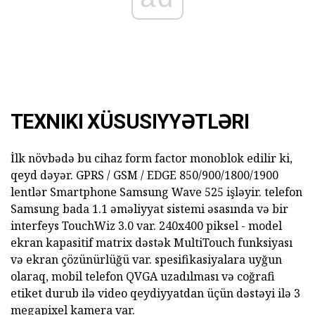
TEXNIKI XÜSUSIYYƏTLƏRI
İlk növbədə bu cihaz form factor monoblok edilir ki,
qeyd dəyər. GPRS / GSM / EDGE 850/900/1800/1900
lentlər Smartphone Samsung Wave 525 işləyir. telefon
Samsung bada 1.1 əməliyyat sistemi əsasında və bir
interfeys TouchWiz 3.0 var. 240x400 piksel - model
ekran kapasitif matrix dəstək MultiTouch funksiyası
və ekran çözünürlüğü var. spesifikasiyalara uyğun
olaraq, mobil telefon QVGA uzadılması və coğrafi
etiket durub ilə video qeydiyyatdan üçün dəstəyi ilə 3
megapixel kamera var.