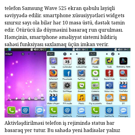
telefon Samsung Wave 525 ekran qəbulu layiqli
səviyyədə edilir. smartphone xüsusiyyətləri widgets
sınırsız sayı ola bilər hər 10 masa üstü, dəstək təmin
edir. Ötürücü ilə düyməsini basaraq run qurulması.
Həmçinin, smartphone əməliyyat sistemi bildiriş
sahəsi funksiyası saxlamaq üçün imkan verir.
Aktivləşdirilməsi telefon iş rejimində status bar
basaraq yer tutur. Bu sahədə yeni hadisələr yalnız