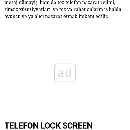
mesaj nümayiş, həm də tez telefon nəzarət rejimi,
simsiz xüsusiyyətləri, və tez və rahat onların iş halda
oyunçu və ya alıcı nəzarət etmək imkanı edilir.
ad
TELEFON LOCK SCREEN