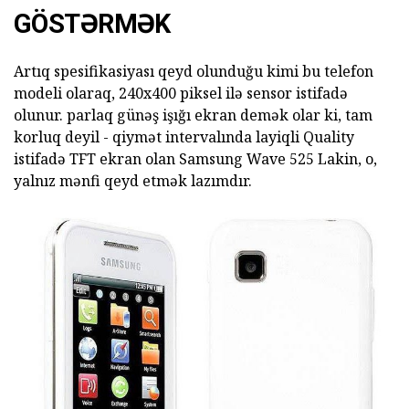
GÖSTƏRMƏK
Artıq spesifikasiyası qeyd olunduğu kimi bu telefon
modeli olaraq, 240x400 piksel ilə sensor istifadə
olunur. parlaq günəş işığı ekran demək olar ki, tam
korluq deyil - qiymət intervalında layiqli Quality
istifadə TFT ekran olan Samsung Wave 525 Lakin, o,
yalnız mənfi qeyd etmək lazımdır.