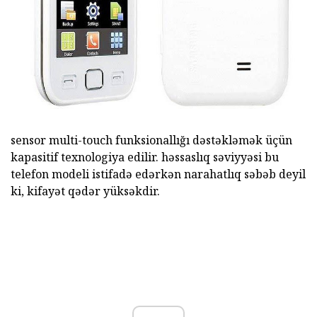
sensor multi-touch funksionallığı dəstəkləmək üçün
kapasitif texnologiya edilir. həssaslıq səviyyəsi bu
telefon modeli istifadə edərkən narahatlıq səbəb deyil
ki, kifayət qədər yüksəkdir.