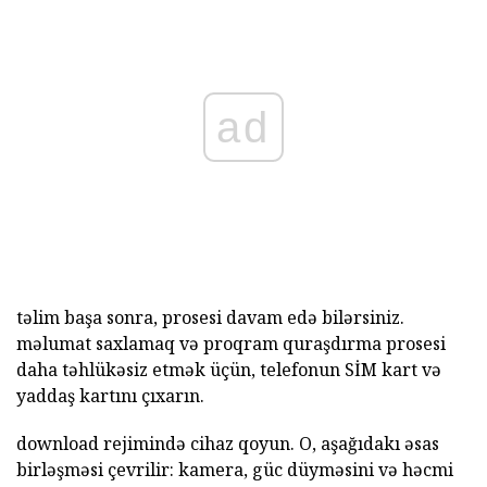
ad
təlim başa sonra, prosesi davam edə bilərsiniz.
məlumat saxlamaq və proqram quraşdırma prosesi
daha təhlükəsiz etmək üçün, telefonun SİM kart və
yaddaş kartını çıxarın.
download rejimində cihaz qoyun. O, aşağıdakı əsas
birləşməsi çevrilir: kamera, güc düyməsini və həcmi