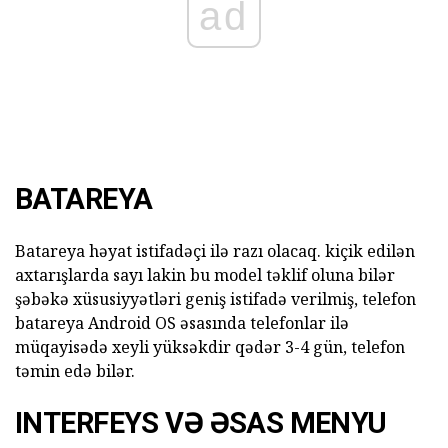
ad
BATAREYA
Batareya həyat istifadəçi ilə razı olacaq. kiçik edilən
axtarışlarda sayı lakin bu model təklif oluna bilər
şəbəkə xüsusiyyətləri geniş istifadə verilmiş, telefon
batareya Android OS əsasında telefonlar ilə
müqayisədə xeyli yüksəkdir qədər 3-4 gün, telefon
təmin edə bilər.
INTERFEYS VƏ ƏSAS MENYU