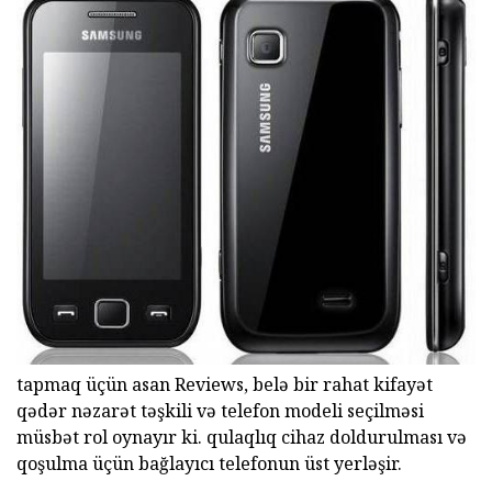
tapmaq üçün asan Reviews, belə bir rahat kifayət
qədər nəzarət təşkili və telefon modeli seçilməsi
müsbət rol oynayır ki. qulaqlıq cihaz doldurulması və
qoşulma üçün bağlayıcı telefonun üst yerləşir.