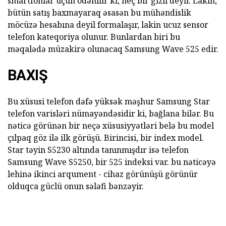
smartfonlar üçün ödənilir ki, heç bir gizli deyil. Lakin,
bütün satış baxmayaraq əsasən bu mühəndislik
möcüzə hesabına deyil formalaşır, lakin ucuz sensor
telefon kateqoriya olunur. Bunlardan biri bu
məqalədə müzakirə olunacaq Samsung Wave 525 edir.
BAXIŞ
Bu xüsusi telefon dəfə yüksək məşhur Samsung Star
telefon varisləri nümayəndəsidir ki, bağlana bilər. Bu
nəticə görünən bir neçə xüsusiyyətləri belə bu model
çılpaq göz ilə ilk görüşü. Birincisi, bir index model.
Star təyin S5230 altında tanınmışdır isə telefon
Samsung Wave S5250, bir 525 indeksi var. bu nəticəyə
lehinə ikinci arqument - cihaz görünüşü görünür
olduqca güclü onun sələfi bənzəyir.