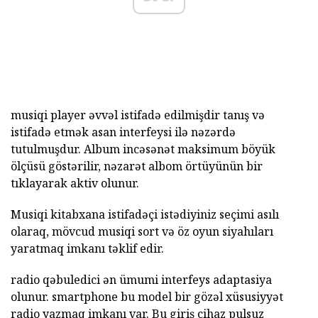
musiqi player əvvəl istifadə edilmişdir tanış və
istifadə etmək asan interfeysi ilə nəzərdə
tutulmuşdur. Album incəsənət maksimum böyük
ölçüsü göstərilir, nəzarət albom örtüyünün bir
tıklayarak aktiv olunur.
Musiqi kitabxana istifadəçi istədiyiniz seçimi asılı
olaraq, mövcud musiqi sort və öz oyun siyahıları
yaratmaq imkanı təklif edir.
radio qəbuledici ən ümumi interfeys adaptasiya
olunur. smartphone bu model bir gözəl xüsusiyyət
radio yazmaq imkanı var. Bu giriş cihaz pulsuz