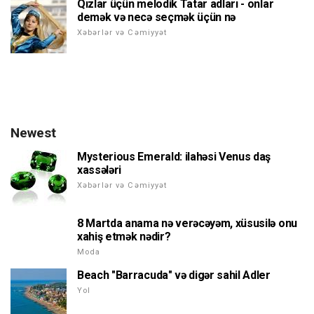
Qızlar üçün melodik Tatar adları - onlar
demək və necə seçmək üçün nə
Xəbərlər və Cəmiyyət
Newest
Mysterious Emerald: ilahəsi Venus daş
xassələri
Xəbərlər və Cəmiyyət
8 Martda anama nə verəcəyəm, xüsusilə onu
xahiş etmək nədir?
Moda
Beach "Barracuda" və digər sahil Adler
Yol