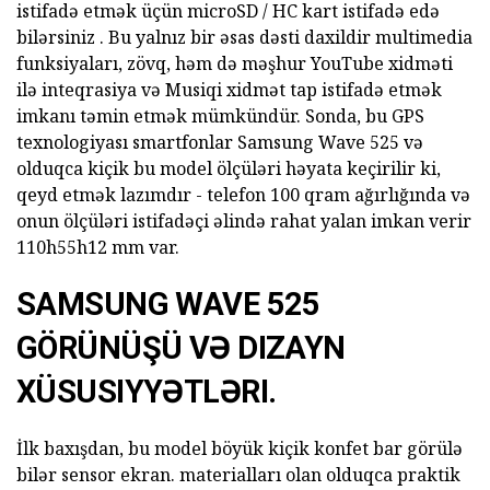
istifadə etmək üçün microSD / HC kart istifadə edə
bilərsiniz . Bu yalnız bir əsas dəsti daxildir multimedia
funksiyaları, zövq, həm də məşhur YouTube xidməti
ilə inteqrasiya və Musiqi xidmət tap istifadə etmək
imkanı təmin etmək mümkündür. Sonda, bu GPS
texnologiyası smartfonlar Samsung Wave 525 və
olduqca kiçik bu model ölçüləri həyata keçirilir ki,
qeyd etmək lazımdır - telefon 100 qram ağırlığında və
onun ölçüləri istifadəçi əlində rahat yalan imkan verir
110h55h12 mm var.
SAMSUNG WAVE 525
GÖRÜNÜŞÜ VƏ DIZAYN
XÜSUSIYYƏTLƏRI.
İlk baxışdan, bu model böyük kiçik konfet bar görülə
bilər sensor ekran. materialları olan olduqca praktik