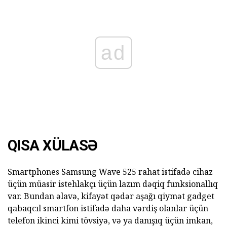
ad
QISA XÜLASƏ
Smartphones Samsung Wave 525 rahat istifadə cihaz
üçün müasir istehlakçı üçün lazım dəqiq funksionallıq
var. Bundan əlavə, kifayət qədər aşağı qiymət gadget
qabaqcıl smartfon istifadə daha vərdiş olanlar üçün
telefon ikinci kimi tövsiyə, və ya danışıq üçün imkan,