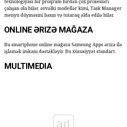
texnologiyası bir proqram birdən çox prosesləri
çalışan ola bilər. əvvəlki modellər kimi, Task Manager
menyu düyməsini basın və tutaraq əldə edilə bilər.
ONLINE ƏRIZƏ MAĞAZA
Bu smartphone online mağaza Samsung Apps ərizə ilə
işləmək imkanı dəstəkləyir. Bu xüsusiyyət standart.
MULTIMEDIA
ad