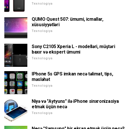
Texnologiya
QUMO Quest 507: ümumi, icmallar,
xüsusiyyətləri
Texnologiya
Sony C2105 Xperia L - modelləri, müştəri
baxır və ekspert ümumi
Texnologiya
IPhone 5s GPS imkan necə təlimat, tips,
məsləhət
Texnologiya
Niyə və "Aytyuns" ilə iPhone sinxronizasiya
etmək üçün necə
Texnologiya
Necə "Samsung" bir ekran etmək üçün necə?