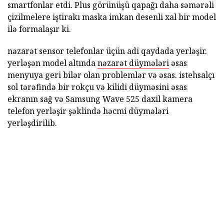
smartfonlar etdi. Plus görünüşü qapağı daha səmərəli
çizilmelere iştirakı maska imkan desenli xal bir model
ilə formalaşır ki.
nəzarət sensor telefonlar üçün adi qaydada yerləşir.
yerləşən model altında
nəzarət düymələri
əsas
menyuya geri bilər olan problemlər və əsas. istehsalçı
sol tərəfində bir rokçu və kilidi düyməsini əsas
ekranın sağ və Samsung Wave 525 daxil kamera
telefon yerləşir şəklində həcmi düymələri
yerləşdirilib.