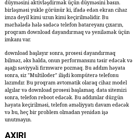
düyməsini aktivləşdirmək üçün düyməsini basın.
birləşməsi yukle görünür ki, ifadə edən ekran cihaz
imza deyil kimi uzun kimi keçirilməlidir. Bu
mərhələdə hələ sadəcə telefon batareyanı çıxarın,
proqram download dayandırmaq və yeniləmək üçün
imkanı var.
download başlayır sonra, prosesi dayandırmaq
bilməz, əks halda, onun performansını təsir edəcək və
aşağı səviyyəli firmware pozmaq. Bu addım həyata
sonra, siz "Multiloder" ilişdi kompüterə telefonu
lazımdır. Bu proqram avtomatik olaraq cihaz model
algılar və download prosesi başlamaq. data sitemizi
sonra, telefon reboot edəcək. Bu addımlar düzgün
həyata keçirilməsi, telefon əməliyyatı davam edəcək
və bu, heç bir problem olmadan yenidən işə
unutmayın.
AXIRI