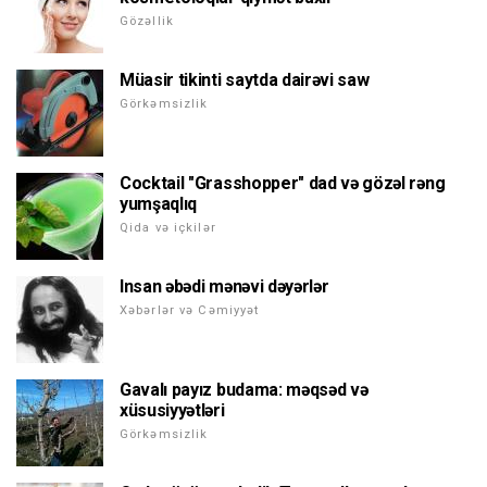
Gözəllik
Müasir tikinti saytda dairəvi saw
Görkəmsizlik
Cocktail "Grasshopper" dad və gözəl rəng
yumşaqlıq
Qida və içkilər
Insan əbədi mənəvi dəyərlər
Xəbərlər və Cəmiyyət
Gavalı payız budama: məqsəd və
xüsusiyyətləri
Görkəmsizlik