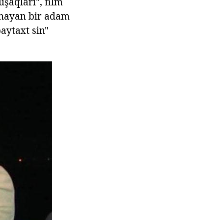
uşaqları", film
ynayan bir adam
aytaxt sin"