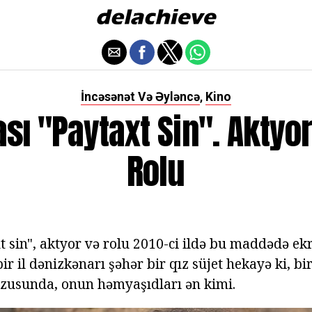
İncəsənət Və Əyləncə
Kino
,
ası "paytaxt Sin". Aktyor
Rolu
xt sin", aktyor və rolu 2010-ci ildə bu maddədə ek
ir il dənizkənarı şəhər bir qız süjet hekayə ki, bi
zusunda, onun həmyaşıdları ən kimi.