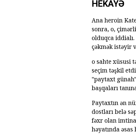
HEKAYƏ
Ana heroin Kate 
sonra, o, çimərl
olduqca iddialı.
çəkmək istəyir v
o sahte xüsusi t
seçim təşkil etd
"paytaxt günah"
başqaları tanına
Paytaxtın ən nü
dostları belə səp
fəxr olan imtina
həyatında əsas 