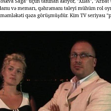
oskva Saga" üçün tanınan aktyor, "Xilas", "Arbat 
 adamı və memarı, qəhrəmanı taleyi mühüm rol o
k məmləkəti qəza görüşmüşdür. Kim TV seriyası "p