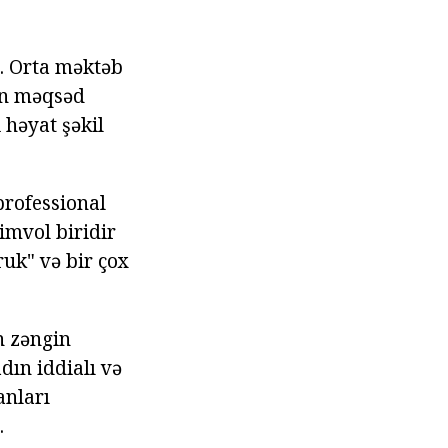
ı. Orta məktəb
nun məqsəd
 həyat şəkil
professional
imvol biridir
uk" və bir çox
n zəngin
adın iddialı və
anları
.