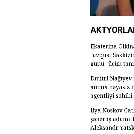
AKTYORLA
Ekaterina Olkina
"avqust Səkkizin
günü" üçün tanı
Dmitri Nağıyev 
amma həyasız n
agentliyi sahib
Ilya Noskov Cat
şəhər iş adamı 
Aleksandr Yatsk