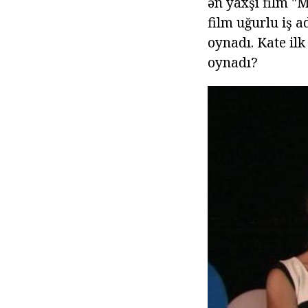
ən yaxşı film "M
film uğurlu iş
oynadı. Kate il
oynadı?