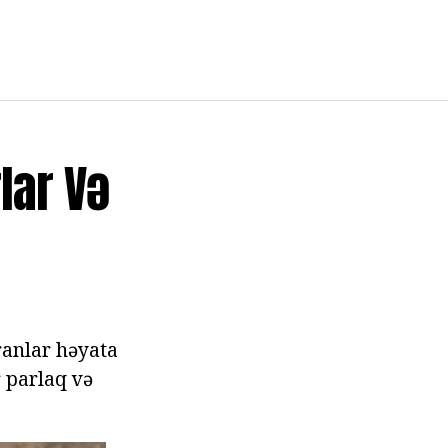
lar Və
ranlar həyata
r parlaq və