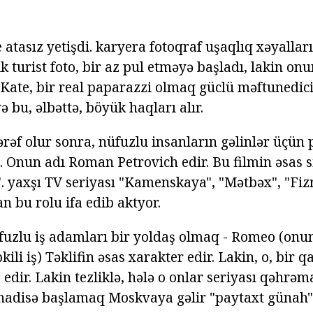
atasız yetişdi. karyera fotoqraf uşaqlıq xəyallar
ik turist foto, bir az pul etməyə başladı, lakin o
 Kate, bir real paparazzi olmaq güclü məftunedici
ə bu, əlbəttə, böyük haqları alır.
ərəf olur sonra, nüfuzlu insanların gəlinlər üçün 
i. Onun adı Roman Petrovich edir. Bu filmin əsas s
. yaxşı TV seriyası "Kamenskaya", "Mətbəx", "Fizr
n bu rolu ifa edib aktyor.
fuzlu iş adamları bir yoldaş olmaq - Romeo (onu
kili iş) Təklifin əsas xarakter edir. Lakin, o, bir q
 edir. Lakin tezliklə, hələ o onlar seriyası qəhrəm
hadisə başlamaq Moskvaya gəlir "paytaxt günah"