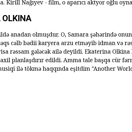
. Kirill Nağıyev - film, o aparıcı aktyor oğlu oyna
 OLKINA
 ildə anadan olmuşdur. O, Samara şəhərində onun 
 rəqs cəlb bədii karyera arzu etməyib idman və rə
isa rəssam gələcək ailə deyildi. Ekaterina Olkina 
daxil planlaşdırır edildi. Amma tale başqa cür fə
musiqi ilə tökmə haqqında eşitdim "Another World