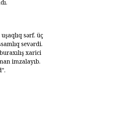
dı.
uşaqlıq sərf. üç
ssamlıq sevərdi.
buraxılış xarici
rman imzalayıb.
".