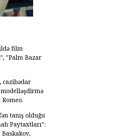
ildə film
m", "Palm Bazar
, cazibədar
n modelləşdirmə
si Romeo.
ən tanış olduğu
ah Paytaxtları":
a Baskakov,