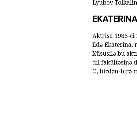
Lyubov Tolkalina
EKATERINA
Aktrisa 1985-ci
ildə Ekaterina,
Xüsusilə bu aktr
dil fakültəsinə 
O, birdən-birə 