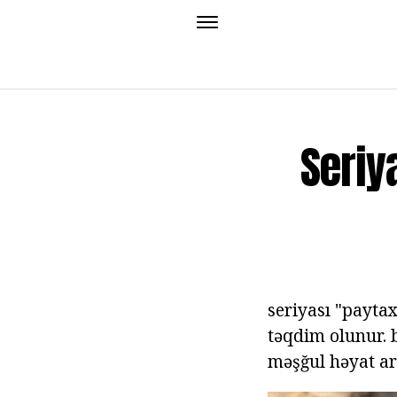
Seriy
seriyası "payta
təqdim olunur. b
məşğul həyat ar