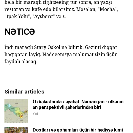
belə bir maraqlı sightseeing tur sonra, ən yaxşı
restoran və kafe edə bilərsiniz. Məsələn, "Mocha",
"İpək Yolu", "Aysberq" və s.
NƏTICƏ
İndi maraqlı Stary Oskol nə bilirik. Gəzinti diqqət
həqiqətən layiq. Nadeeemsya məlumat sizin üçün
faydalı olacaq.
Similar articles
Özbəkistanda səyahət. Namangan - ölkənin
ən perspektivli şəhərlərindən biri
Yol
Dostları və qohumları üçün bir hədiyyə kimi