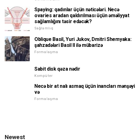
Spaying: qadınlar üçün nəticələri. Necə
ovaries aradan qaldırılması üçün əməliyyat
sağlamlığını təsir edəcək?
Sağlamlıq
Oblique Basil, Yuri Jukov, Dmitri Shemyaka:
şahzadələri Basil II ilə mübarizə
Formalaşma
Sabit disk qəza nədir
Kompüter
Necə bir at nalı asmaq üçün inancları mənşəyi
və
Formalaşma
Newest