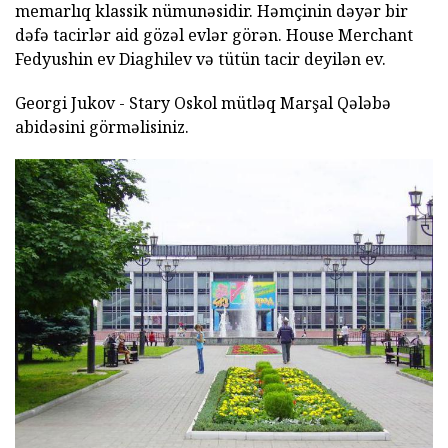
memarlıq klassik nümunəsidir. Həmçinin dəyər bir
dəfə tacirlər aid gözəl evlər görən. House Merchant
Fedyushin ev Diaghilev və tütün tacir deyilən ev.
Georgi Jukov - Stary Oskol mütləq Marşal Qələbə
abidəsini görməlisiniz.