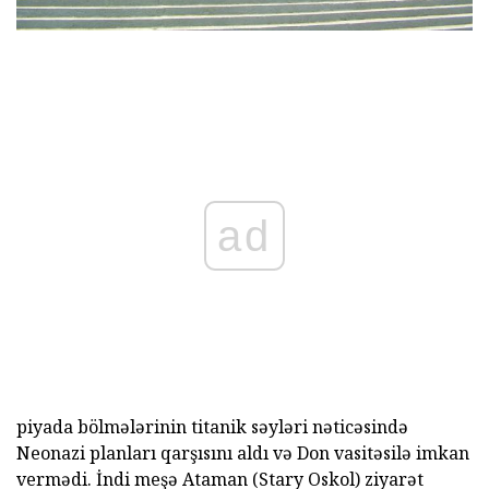
ad
piyada bölmələrinin titanik səyləri nəticəsində
Neonazi planları qarşısını aldı və Don vasitəsilə imkan
vermədi. İndi meşə Ataman (Stary Oskol) ziyarət