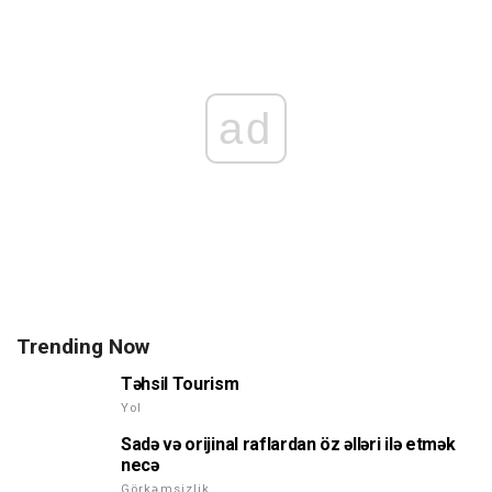
ad
Trending Now
Təhsil Tourism
Yol
Sadə və orijinal raflardan öz əlləri ilə etmək
necə
Görkəmsizlik