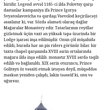
biridir. Legend əvvəl 1185-ci ildə Polovtsy qarşı
dastanlar kampaniya ifa Prince Igorya
Svyatoslavovicha və qardaşı Vsevolod keçiriləcəyi
əsaslanır ki, var. Sözdə əlaməti olaraq dağlar
Mağaralar Monastery edir. Tatarlarının reydlər
gizlətmək üçün vaxt ən yüksək təpə üzərində bir
Lodge işarəsi inşa edilmişdir. Onun çöl müşahidə
edildi, burada hər an pis riders görünür bilər. bir
taxta chapel qarşısında XVIII əsrin ortalarında
mağara ildə inşa edilib. monastır XVIII əsrdə təqib
edilib və bağlanıldı. XIX əsrin otuzuncu, Prince
Golitsyn öz vəsaiti etmək istəyən deyil, müqəddəs
məskən yeniden çalışdı, lakin təəssüf ki, onu və
uğursuz.