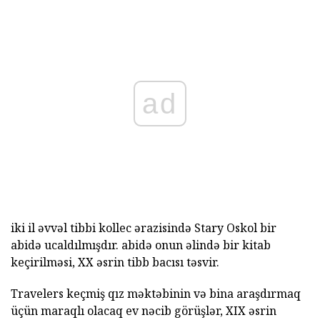
ad
iki il əvvəl tibbi kollec ərazisində Stary Oskol bir
abidə ucaldılmışdır. abidə onun əlində bir kitab
keçirilməsi, XX əsrin tibb bacısı təsvir.
Travelers keçmiş qız məktəbinin və bina araşdırmaq
üçün maraqlı olacaq ev nəcib görüşlər, XIX əsrin