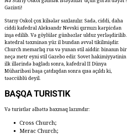
Nə Starıy Oskol gəlmək istəyənlər üçün görən dəyər?
Gəzinti!
Starıy Oskol çox kilsələr saxlanılır. Sadə, ciddi, daha
ciddi kafedral Aleksandr Nevski qırmızı kərpicdən
inşa edilib. Və göylülər günbəzlər ulduz yerləşdirilib.
katedral təxminən yüz il bundan əvvəl tikilmişdir.
Church memarlıq rus və yunan stil aiddir. binanın bir
neçə metr eyni stil Gazebo edir. Sovet hakimiyyətinin
ilk illərində bağladı sonra, kafedral II Dünya
Müharibəsi başa çatdıqdan sonra qısa açıldı ki,
təəccüblü deyil.
BAŞQA TURISTIK
Və turistlər əlbəttə baxmaq lazımdır:
Cross Church;
Merac Church;