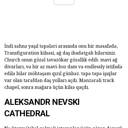
İndi səhnə yaşıl təpələri arasında onu bir məsafədə,
Transfiguration kilsəsi, ağ daş ibadətgah bilərsiniz.
Church onun gözəl təvazökar gözəllik edib. mavi ağ
divarları, və bir az mavi-boz dam və endlessly istifadə
edilə bilər möhtəşəm qızıl günbəz. təpə təpə işıqlar
var olan tərəfdən daş yolları açdı. Mənzərəli track
chapel, sonra mağara üçün kilsə qaçdı.
ALEKSANDR NEVSKI
CATHEDRAL