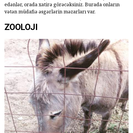
edənlər, orada xatirə görəcəksiniz. Burada onların
vətən müdafiə əsgərlərin məzarları var.
ZOOLOJI