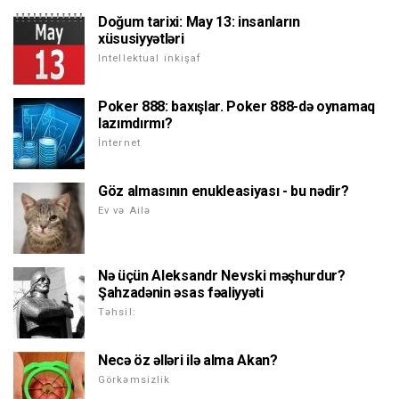
Doğum tarixi: May 13: insanların
xüsusiyyətləri
Intellektual inkişaf
Poker 888: baxışlar. Poker 888-də oynamaq
lazımdırmı?
İnternet
Göz almasının enukleasiyası - bu nədir?
Ev və Ailə
Nə üçün Aleksandr Nevski məşhurdur?
Şahzadənin əsas fəaliyyəti
Təhsil:
Necə öz əlləri ilə alma Akan?
Görkəmsizlik