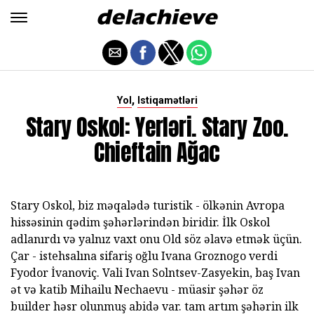
,
Yol
Istiqamətləri
Stary Oskol: Yerləri. Stary Zoo.
Chieftain Ağac
Stary Oskol, biz məqalədə turistik - ölkənin Avropa
hissəsinin qədim şəhərlərindən biridir. İlk Oskol
adlanırdı və yalnız vaxt onu Old söz əlavə etmək üçün.
Çar - istehsalına sifariş oğlu Ivana Groznogo verdi
Fyodor İvanoviç. Vali Ivan Solntsev-Zasyekin, baş Ivan
ət və katib Mihailu Nechaevu - müasir şəhər öz
builder həsr olunmuş abidə var. tam artım şəhərin ilk