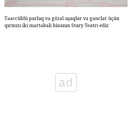
Təəccüblü parlaq və gözəl uşaqlar və gənclər üçün
qırmızı iki mərtəbəli binanın Stary Teatrı edir.
ad