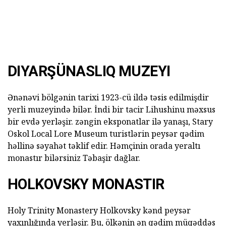
DIYARŞÜNASLIQ MUZEYI
Ənənəvi bölgənin tarixi 1923-cü ildə təsis edilmişdir
yerli muzeyində bilər. İndi bir tacir Lihushinu məxsus
bir evdə yerləşir. zəngin eksponatlar ilə yanaşı, Stary
Oskol Local Lore Museum turistlərin peysər qədim
həllinə səyahət təklif edir. Həmçinin orada yeraltı
monastır bilərsiniz Təbaşir dağlar.
HOLKOVSKY MONASTIR
Holy Trinity Monastery Holkovsky kənd peysər
yaxınlığında yerləşir. Bu, ölkənin ən qədim müqəddəs