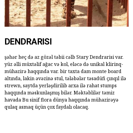
DENDRARISI
şəhər heç də az gözəl təbii cəlb Stary Dendrarisi var.
yüz əlli müxtəlif ağac və kol, eləcə də unikal klirinq-
mühazirə haqqında var. bir taxta dam monte board
altında, lakin əvəzinə stul, tələbələr təsadüfi çınqıl ilə
strewn, saytda yerləşdirilib arxa ilə rahat stumps
haqqında məskunlaşmış bilər. Məktəblilər təmiz
havada Bu sinif flora dünya haqqında mühazirəyə
qulaq asmaq üçün çox faydalı olacaq.