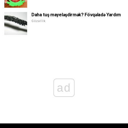
Daha tuş mayeləşdirmək? Fövqəladə Yardım
Gözəllik
ad