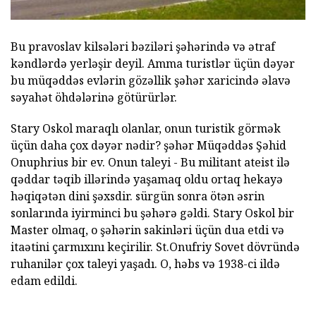
Bu pravoslav kilsələri bəziləri şəhərində və ətraf
kəndlərdə yerləşir deyil. Amma turistlər üçün dəyər
bu müqəddəs evlərin gözəllik şəhər xaricində əlavə
səyahət öhdələrinə götürürlər.
Stary Oskol maraqlı olanlar, onun turistik görmək
üçün daha çox dəyər nədir? şəhər Müqəddəs Şəhid
Onuphrius bir ev. Onun taleyi - Bu militant ateist ilə
qəddar təqib illərində yaşamaq oldu ortaq hekayə
həqiqətən dini şəxsdir. sürgün sonra ötən əsrin
sonlarında iyirminci bu şəhərə gəldi. Stary Oskol bir
Master olmaq, o şəhərin sakinləri üçün dua etdi və
itaətini çarmıxını keçirilir. St.Onufriy Sovet dövründə
ruhanilər çox taleyi yaşadı. O, həbs və 1938-ci ildə
edam edildi.