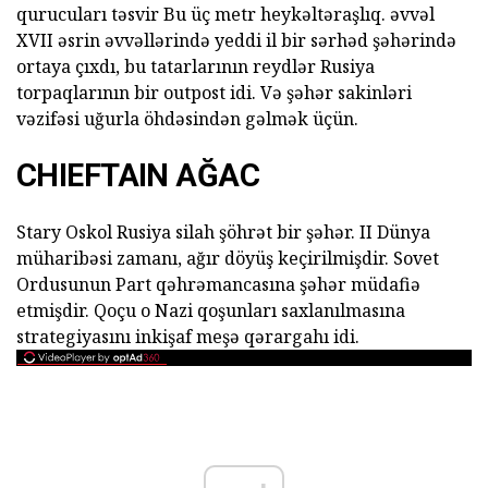
qurucuları təsvir Bu üç metr heykəltəraşlıq. əvvəl
XVII əsrin əvvəllərində yeddi il bir sərhəd şəhərində
ortaya çıxdı, bu tatarlarının reydlər Rusiya
torpaqlarının bir outpost idi. Və şəhər sakinləri
vəzifəsi uğurla öhdəsindən gəlmək üçün.
CHIEFTAIN AĞAC
Stary Oskol Rusiya silah şöhrət bir şəhər. II Dünya
müharibəsi zamanı, ağır döyüş keçirilmişdir. Sovet
Ordusunun Part qəhrəmancasına şəhər müdafiə
etmişdir. Qoçu o Nazi qoşunları saxlanılmasına
strategiyasını inkişaf meşə qərargahı idi.