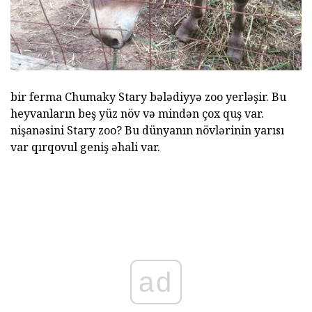
bir ferma Chumaky Stary bələdiyyə zoo yerləşir. Bu
heyvanların beş yüz növ və mindən çox quş var.
nişanəsini Stary zoo? Bu dünyanın növlərinin yarısı
var qırqovul geniş əhali var.
ad