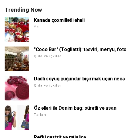
Trending Now
Kanada çoxmillətli əhali
Yol
"Coco Bar" (Togliatti): təsviri, menyu, foto
Qida və içkilər
Dadlı soyuq çuğundur bişirmək üçün necə
Qida və içkilər
Öz əlləri ilə Denim bag: sürətli və asan
Tərlan
Reflü qastrit və müalicə