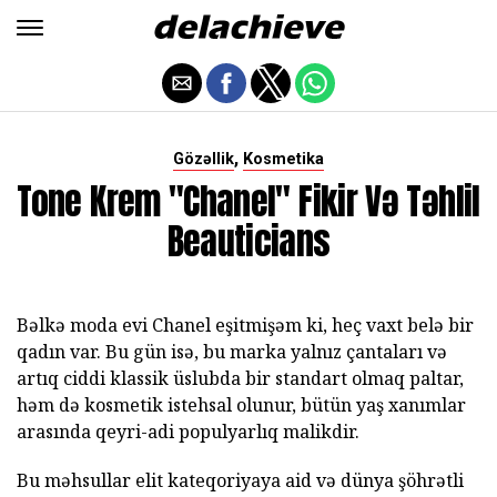
,
Gözəllik
Kosmetika
Tone Krem "Chanel" Fikir Və Təhlil
Beauticians
Bəlkə moda evi Chanel eşitmişəm ki, heç vaxt belə bir
qadın var. Bu gün isə, bu marka yalnız çantaları və
artıq ciddi klassik üslubda bir standart olmaq paltar,
həm də kosmetik istehsal olunur, bütün yaş xanımlar
arasında qeyri-adi populyarlıq malikdir.
Bu məhsullar elit kateqoriyaya aid və dünya şöhrətli