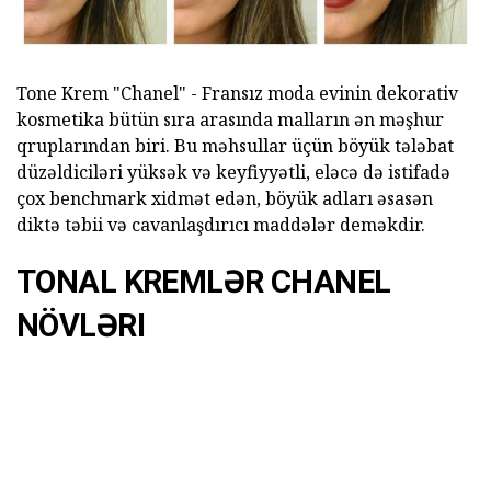
Tone Krem "Chanel" - Fransız moda evinin dekorativ
kosmetika bütün sıra arasında malların ən məşhur
qruplarından biri. Bu məhsullar üçün böyük tələbat
düzəldiciləri yüksək və keyfiyyətli, eləcə də istifadə
çox benchmark xidmət edən, böyük adları əsasən
diktə təbii və cavanlaşdırıcı maddələr deməkdir.
TONAL KREMLƏR CHANEL
NÖVLƏRI