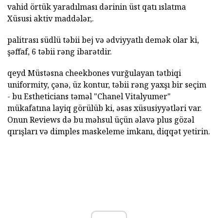
vahid örtük yaradılması dərinin üst qatı ıslatma
Xüsusi aktiv maddələr,.
palitrası südlü təbii bej və ədviyyatlı demək olar ki,
şəffaf, 6 təbii rəng ibarətdir.
qeyd Müstəsna cheekbones vurğulayan tətbiqi
uniformity, çənə, üz kontur, təbii rəng yaxşı bir seçim
- bu Estheticians təməl "Chanel Vitalyumer"
mükafatına layiq görülüb ki, əsas xüsusiyyətləri var.
Onun Reviews də bu məhsul üçün əlavə plus gözəl
qırışları və dimples maskeleme imkanı, diqqət yetirin.