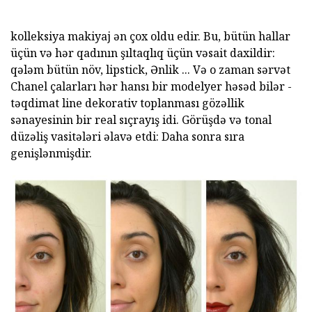
kolleksiya makiyaj ən çox oldu edir. Bu, bütün hallar
üçün və hər qadının şıltaqlıq üçün vəsait daxildir:
qələm bütün növ, lipstick, Ənlik ... Və o zaman sərvət
Chanel çalarları hər hansı bir modelyer həsəd bilər -
təqdimat line dekorativ toplanması gözəllik
sənayesinin bir real sıçrayış idi. Görüşdə və tonal
düzəliş vasitələri əlavə etdi: Daha sonra sıra
genişlənmişdir.