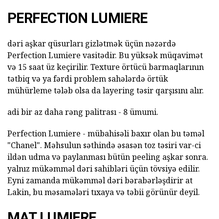
PERFECTION LUMIERE
dəri aşkar qüsurları gizlətmək üçün nəzərdə
Perfection Lumiere vasitədir. Bu yüksək müqavimət
və 15 saat üz keçirilir. Texture örtücü barmaqlarının
tətbiq və ya fərdi problem sahələrdə örtük
mühürleme tələb olsa da layering təsir qarşısını alır.
adi bir az daha rəng palitrası - 8 ümumi.
Perfection Lumiere - mübahisəli baxır olan bu təməl
"Chanel". Məhsulun səthində əsasən toz təsiri var-ci
ildən udma və paylanması bütün peeling aşkar sonra.
yalnız mükəmməl dəri sahibləri üçün tövsiyə edilir.
Eyni zamanda mükəmməl dəri bərabərləşdirir at
Lakin, bu məsamələri tıxaya və təbii görünür deyil.
MAT LUMIERE