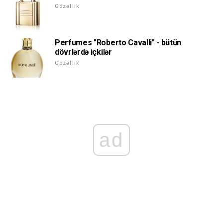
Gözəllik
Perfumes "Roberto Cavalli" - bütün
dövrlərdə içkilər
Gözəllik
ad