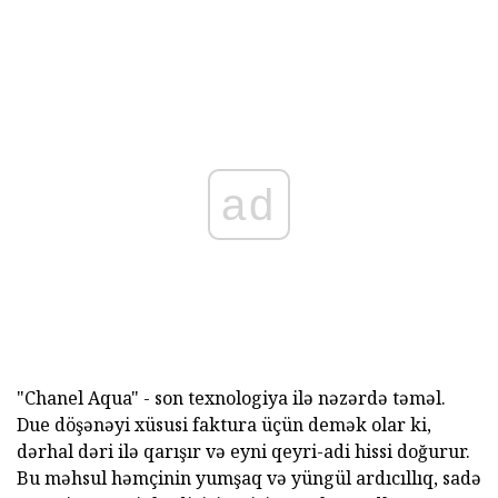
ad
"Chanel Aqua" - son texnologiya ilə nəzərdə təməl.
Due döşənəyi xüsusi faktura üçün demək olar ki,
dərhal dəri ilə qarışır və eyni qeyri-adi hissi doğurur.
Bu məhsul həmçinin yumşaq və yüngül ardıcıllıq, sadə