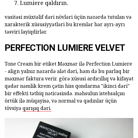
Lumiere qaldırın.
vasitəsi müxtəlif dəri növləri üçün nəzərdə tutulan və
xarakterik xüsusiyyətləri bu kremlər hər ayrı-ayrı
təsviri layiqdirlər.
PERFECTION LUMIERE VELVET
Tone Cream bir etiket Məxmər ilə Perfection Lumiere
- align yalnız nəzərdə alət dəri, həm də bu parlaq bir
məxmər faktura verir. görə xüsusi ardıcıllıq və kifayət
qədər nəmlik krem çətin hiss qondarma "ikinci dəri"
bir effekti tətbiq nəticəsində. məhsulun istehsalçısı
örtük ilə müqayisə, və normal və qadınlar üçün
tövsiyə
qarışıq dəri.