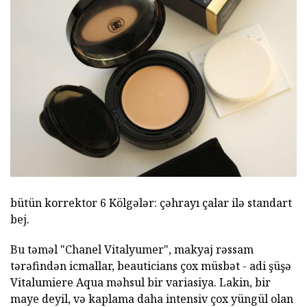
bütün korrektor 6 Kölgələr: çəhrayı çalar ilə standart
bej.
Bu təməl "Chanel Vitalyumer", makyaj rəssam
tərəfindən icmallar, beauticians çox müsbət - adi şüşə
Vitalumiere Aqua məhsul bir variasiya. Lakin, bir
maye deyil, və kaplama daha intensiv çox yüngül olan