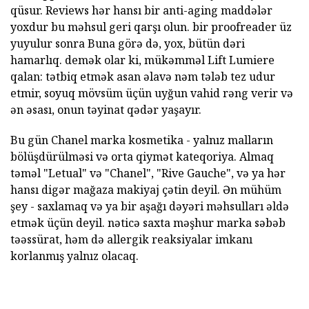
qüsur. Reviews hər hansı bir anti-aging maddələr
yoxdur bu məhsul geri qarşı olun. bir proofreader üz
yuyulur sonra Buna görə də, yox, bütün dəri
hamarlıq. demək olar ki, mükəmməl Lift Lumiere
qalan: tətbiq etmək asan əlavə nəm tələb tez udur
etmir, soyuq mövsüm üçün uyğun vahid rəng verir və
ən əsası, onun təyinat qədər yaşayır.
Bu gün Chanel marka kosmetika - yalnız malların
bölüşdürülməsi və orta qiymət kateqoriya. Almaq
təməl "Letual" və "Chanel", "Rive Gauche", və ya hər
hansı digər mağaza makiyaj çətin deyil. Ən mühüm
şey - saxlamaq və ya bir aşağı dəyəri məhsulları əldə
etmək üçün deyil. nəticə saxta məşhur marka səbəb
təəssürat, həm də allergik reaksiyalar imkanı
korlanmış yalnız olacaq.