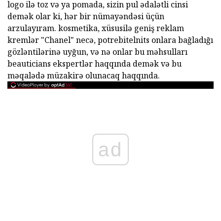
logo ilə toz və ya pomada, sizin pul ədalətli cinsi
demək olar ki, hər bir nümayəndəsi üçün
arzulayıram. kosmetika, xüsusilə geniş reklam
kremlər "Chanel" necə, potrebitelnits onlara bağladığı
gözləntilərinə uyğun, və nə onlar bu məhsulları
beauticians ekspertlər haqqında demək və bu
məqalədə müzakirə olunacaq haqqında.
ad