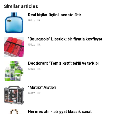
Similar articles
Real kişilər üçün Lacoste Ətir
Gözəllik
"Bourgeois" Lipstick: bir fiyatla keyfiyyət
Gözəllik
Deodorant "Təmiz xətt": təhlil və tərkibi
Gözəllik
"Matrix" Alətləri
Gözəllik
Hermes ətir - ətriyyat klassik sənət