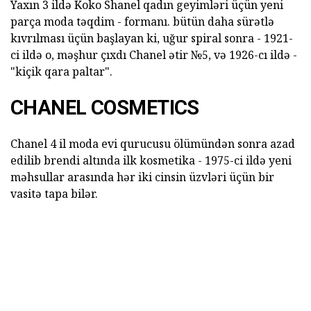
Yaxın 3 ildə Koko Shanel qadın geyimləri üçün yeni
parça moda təqdim - formanı. bütün daha sürətlə
kıvrılması üçün başlayan ki, uğur spiral sonra - 1921-
ci ildə o, məşhur çıxdı Chanel ətir №5, və 1926-cı ildə -
"kiçik qara paltar".
CHANEL COSMETICS
Chanel 4 il moda evi qurucusu ölümündən sonra azad
edilib brendi altında ilk kosmetika - 1975-ci ildə yeni
məhsullar arasında hər iki cinsin üzvləri üçün bir
vasitə tapa bilər.