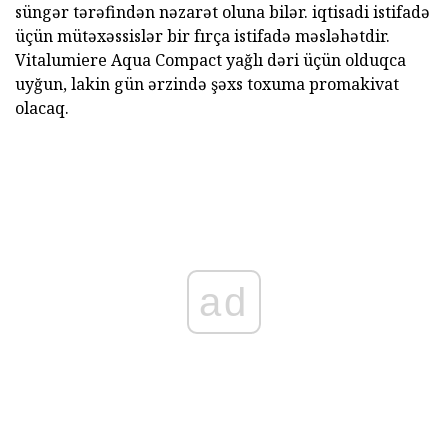
süngər tərəfindən nəzarət oluna bilər. iqtisadi istifadə
üçün mütəxəssislər bir fırça istifadə məsləhətdir.
Vitalumiere Aqua Compact yağlı dəri üçün olduqca
uyğun, lakin gün ərzində şəxs toxuma promakivat
olacaq.
ad