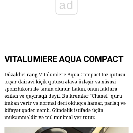
ad
VITALUMIERE AQUA COMPACT
Düzəldici rəng Vitalumiere Aqua Compact toz qutusu
oxşar dairəvi kiçik qutusu əlavə üzləşir və xüsusi
sponzhikom ilə təmin olunur. Lakin, onun faktura
əzilən və qaymaqlı deyil. Bu kremlər "Chanel" quru
imkan verir və normal dəri olduqca hamar, parlaq və
kifayət qədər nəmli. Gündəlik istifadə üçün
mükəmməldir və pul minimal yer tutur.