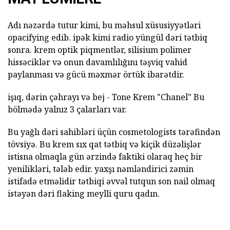
Adı nəzərdə tutur kimi, bu məhsul xüsusiyyətləri
opacifying edib. ipək kimi radio yüngül dəri tətbiq
sonra. krem optik piqmentlər, silisium polimer
hissəciklər və onun davamlılığını təşviq vahid
paylanması və gücü məxmər örtük ibarətdir.
işıq, dərin çəhrayı və bej - Tone Krem "Chanel" Bu
bölmədə yalnız 3 çalarları var.
Bu yağlı dəri sahibləri üçün cosmetologists tərəfindən
tövsiyə. Bu krem sıx qat tətbiq və kiçik düzəlişlər
istisna olmaqla gün ərzində faktiki olaraq heç bir
yenilikləri, tələb edir. yaxşı nəmləndirici zəmin
istifadə etməlidir tətbiqi əvvəl tutqun son nail olmaq
istəyən dəri flaking meylli quru qadın.