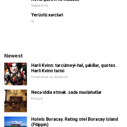
Sağlamlıq
Yerüstü xərcləri
Iş
Newest
Harli Kvinn: tərcümeyi-hal, şəkillər, quotes.
Harli Kvinn tarixi
İncəsənət və Əyləncə
Necə iddia etmək. sadə məsləhətlər
Hüquq
Hotels Boracay. Rating otel Boracay Island
(Filippin)