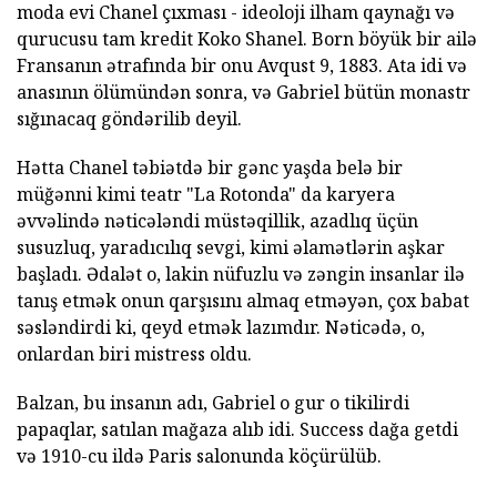
moda evi Chanel çıxması - ideoloji ilham qaynağı və
qurucusu tam kredit Koko Shanel. Born böyük bir ailə
Fransanın ətrafında bir onu Avqust 9, 1883. Ata idi və
anasının ölümündən sonra, və Gabriel bütün monastr
sığınacaq göndərilib deyil.
Hətta Chanel təbiətdə bir gənc yaşda belə bir
müğənni kimi teatr "La Rotonda" da karyera
əvvəlində nəticələndi müstəqillik, azadlıq üçün
susuzluq, yaradıcılıq sevgi, kimi əlamətlərin aşkar
başladı. Ədalət o, lakin nüfuzlu və zəngin insanlar ilə
tanış etmək onun qarşısını almaq etməyən, çox babat
səsləndirdi ki, qeyd etmək lazımdır. Nəticədə, o,
onlardan biri mistress oldu.
Balzan, bu insanın adı, Gabriel o gur o tikilirdi
papaqlar, satılan mağaza alıb idi. Success dağa getdi
və 1910-cu ildə Paris salonunda köçürülüb.