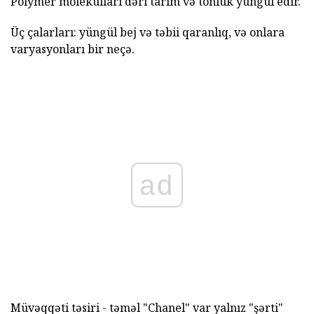
Polymer molekulları dəri tarım və tonluk yüngül edir.
Üç çalarları: yüngül bej və təbii qaranlıq, və onlara
varyasyonları bir neçə.
ad
Müvəqqəti təsiri - təməl "Chanel" var yalnız "şərti"