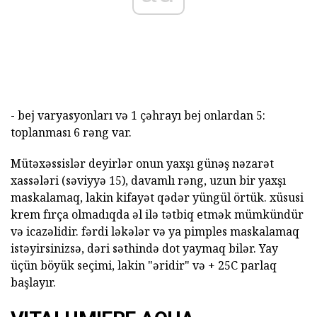
- bej varyasyonları və 1 çəhrayı bej onlardan 5:
toplanması 6 rəng var.
Mütəxəssislər deyirlər onun yaxşı günəş nəzarət
xassələri (səviyyə 15), davamlı rəng, uzun bir yaxşı
maskalamaq, lakin kifayət qədər yüngül örtük. xüsusi
krem fırça olmadıqda əl ilə tətbiq etmək mümkündür
və icazəlidir. fərdi ləkələr və ya pimples maskalamaq
istəyirsinizsə, dəri səthində dot yaymaq bilər. Yay
üçün böyük seçimi, lakin "əridir" və + 25C parlaq
başlayır.