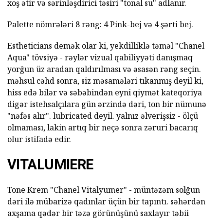
xoş ətir və sərinləşdirici təsiri "tonal su" adlanır.
Palette nömrələri 8 rəng: 4 Pink-bej və 4 şərti bej.
Estheticians demək olar ki, yekdilliklə təməl "Chanel
Aqua" tövsiyə - rəylər vizual qabiliyyəti danışmaq
yorğun üz aradan qaldırılması və əsasən rəng seçin.
məhsul cəhd sonra, siz məsamələri tıkanmış deyil ki,
hiss edə bilər və səbəbindən eyni qiymət kateqoriya
digər istehsalçılara gün ərzində dəri, ton bir nümunə
"nəfəs alır". lubricated deyil. yalnız əlverişsiz - ölçü
olmaması, lakin artıq bir neçə sonra zəruri bacarıq
olur istifadə edir.
VITALUMIERE
Tone Krem "Chanel Vitalyumer" - müntəzəm solğun
dəri ilə mübarizə qadınlar üçün bir tapıntı. səhərdən
axşama qədər bir təzə görünüşünü saxlayır təbii