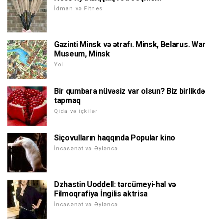
İdman və Fitnes
Gəzinti Minsk və ətrafı. Minsk, Belarus. War
Museum, Minsk
Yol
Bir qumbara nüvəsiz var olsun? Biz birlikdə
tapmaq
Qida və içkilər
Siçovulların haqqında Popular kino
İncəsənət və Əyləncə
Dzhastin Uoddell: tərcümeyi-hal və
Filmoqrafiya İngilis aktrisa
İncəsənət və Əyləncə