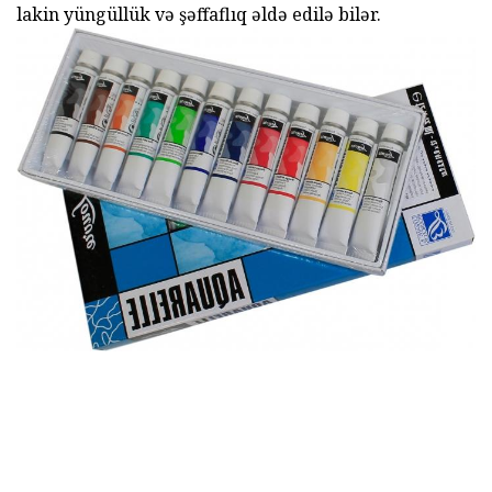
lakin yüngüllük və şəffaflıq əldə edilə bilər.