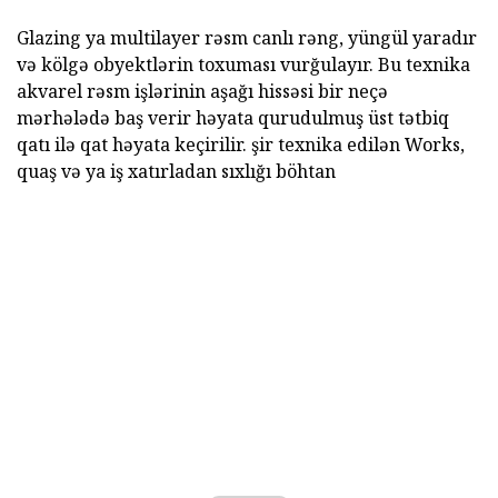
Glazing ya multilayer rəsm canlı rəng, yüngül yaradır
və kölgə obyektlərin toxuması vurğulayır. Bu texnika
akvarel rəsm işlərinin aşağı hissəsi bir neçə
mərhələdə baş verir həyata qurudulmuş üst tətbiq
qatı ilə qat həyata keçirilir. şir texnika edilən Works,
quaş və ya iş xatırladan sıxlığı böhtan