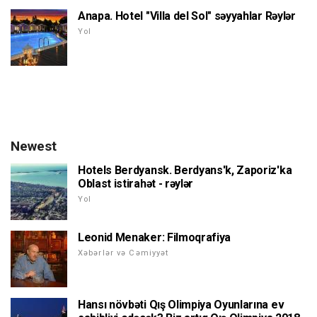
Anapa. Hotel "Villa del Sol" səyyahlar Rəylər
Yol
Newest
Hotels Berdyansk. Berdyans'k, Zaporiz'ka
Oblast istirahət - rəylər
Yol
Leonid Menaker: Filmoqrafiya
Xəbərlər və Cəmiyyət
Hansı növbəti Qış Olimpiya Oyunlarına ev