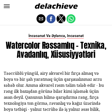
,
İncəsənət Və Əyləncə
Incəsənət
Watercolor Rəssamlıq - Texnika,
Avadanlıq, Xüsusiyyətləri
Təəccüblü yüngül, airy akvarel bir fırça almaq və
boya və bir şah yaratmaq üçün qarşısıalınmaz arzu
səbəb olur. Amma akvarel rəsm təlim tələb edir - bu
rəng ilk baxışdan görünə bilər kimi işləmək üçün
asan deyil. Qanunun bilmə qarışdırma rəng, fırça
texnologiya ton görmə, rəvanlıq və kağız üzərində
boya tətbiqi - yalnız təcrübə ilə iş yalnız əsas bilik,