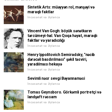
Sintetik Arts: müəyyən rol, mənşəyi və
maraqlı faktlar
İncəsənət və Əyləncə
Vincent Van Gogh: böyük sənətkarın
tərcümeyi-hal. Van Qoqa həyat, maraqlı
faktlar və yaradıcılığı
İncəsənət və Əyləncə
Henry Ippolitovich Semiradsky, "nəcib
dərəcəli basdırılması" şəkil təsviri,
yaradılması hekayə
İncəsənət və Əyləncə
Sevimli nəsr sevgi Bəyannaməsi
İncəsənət və Əyləncə
Tomas Geynsboro. Görkəmli portretçi və
landşaft rəssam
İncəsənət və Əyləncə