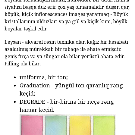
siyahısı başqa duz erir çox yaş olmamalıdır. düşən qar,
köpük, kiçik inflorescences images yaratmaq - Böyük
kristallarının ulduzları və ya gül və kiçik kimi, böyük
boyalar təşkil edir.
Leysan - akvarel rəsm texnika olan kağız bir hesabatı
azaldılmış mürəkkəb bir təbəqə ilə əhatə etmişdir.
geniş fırça və ya süngər ola bilər yerüstü əhatə edir.
Filling ola bilər:
uniforma, bir ton;
Graduation - yüngül ton qaranlıq rəng
keçid;
DEGRADE - bir-birinə bir neçə rəng
hamar keçid.