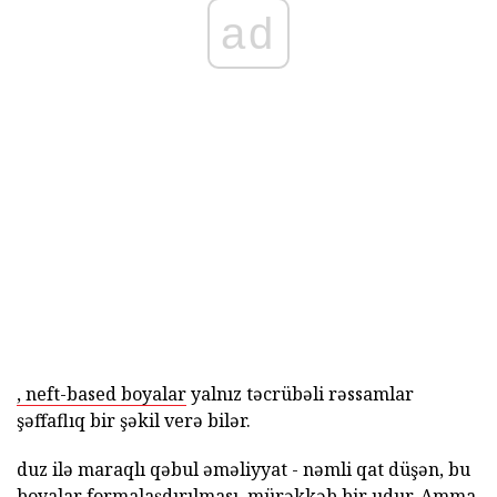
ad
, neft-based boyalar
yalnız təcrübəli rəssamlar
şəffaflıq bir şəkil verə bilər.
duz ilə maraqlı qəbul əməliyyat - nəmli qat düşən, bu
boyalar formalaşdırılması, mürəkkəb bir udur. Amma