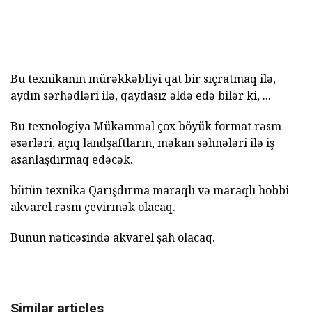
Bu texnikanın mürəkkəbliyi qat bir sıçratmaq ilə,
aydın sərhədləri ilə, qaydasız əldə edə bilər ki, ...
Bu texnologiya Mükəmməl çox böyük format rəsm
əsərləri, açıq landşaftların, məkan səhnələri ilə iş
asanlaşdırmaq edəcək.
bütün texnika Qarışdırma maraqlı və maraqlı hobbi
akvarel rəsm çevirmək olacaq.
Bunun nəticəsində akvarel şah olacaq.
Similar articles