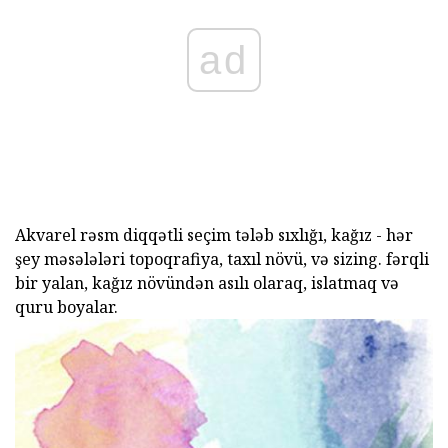
ad
Akvarel rəsm diqqətli seçim tələb sıxlığı, kağız - hər
şey məsələləri topoqrafiya, taxıl növü, və sizing. fərqli
bir yalan, kağız növündən asılı olaraq, islatmaq və
quru boyalar.