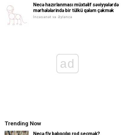
Necə hazırlanması müxtəlif səviyyələrdə
mərhələlərində bir tülkü qələm çəkmək
İncəsənət və Əyləncə
ad
Trending Now
Necə fly balıqçılıq rod seçmək?