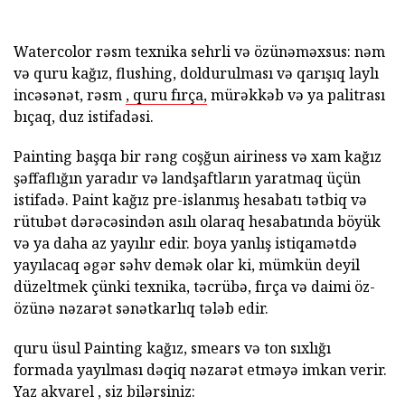
Watercolor rəsm texnika sehrli və özünəməxsus: nəm
və quru kağız, flushing, doldurulması və qarışıq laylı
incəsənət, rəsm
, quru fırça,
mürəkkəb və ya palitrası
bıçaq, duz istifadəsi.
Painting başqa bir rəng coşğun airiness və xam kağız
şəffaflığın yaradır və landşaftların yaratmaq üçün
istifadə. Paint kağız pre-islanmış hesabatı tətbiq və
rütubət dərəcəsindən asılı olaraq hesabatında böyük
və ya daha az yayılır edir. boya yanlış istiqamətdə
yayılacaq əgər səhv demək olar ki, mümkün deyil
düzeltmek çünki texnika, təcrübə, fırça və daimi öz-
özünə nəzarət sənətkarlıq tələb edir.
quru üsul Painting kağız, smears və ton sıxlığı
formada yayılması dəqiq nəzarət etməyə imkan verir.
Yaz akvarel , siz bilərsiniz: