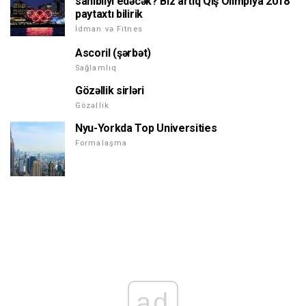
sahibliyi edəcək? Biz artıq Qış Olimpiya 2018
paytaxtı bilirik
İdman və Fitnes
Ascoril (şərbət)
Sağlamlıq
Gözəllik sirləri
Gözəllik
Nyu-Yorkda Top Universities
Formalaşma
ad