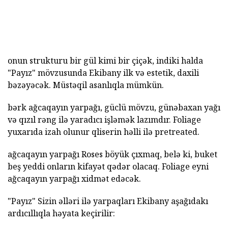
onun strukturu bir gül kimi bir çiçək, indiki halda
"Payız" mövzusunda Ekibany ilk və estetik, daxili
bəzəyəcək. Müstəqil asanlıqla mümkün.
bərk ağcaqayın yarpağı, güclü mövzu, günəbaxan yağı
və qızıl rəng ilə yaradıcı işləmək lazımdır. Foliage
yuxarıda izah olunur qliserin həlli ilə pretreated.
ağcaqayın yarpağı Roses böyük çıxmaq, belə ki, buket
beş yeddi onların kifayət qədər olacaq. Foliage eyni
ağcaqayın yarpağı xidmət edəcək.
"Payız" Sizin əlləri ilə yarpaqları Ekibany aşağıdakı
ardıcıllıqla həyata keçirilir: