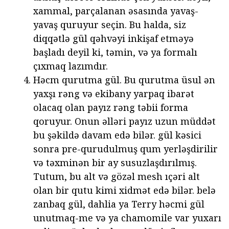
xammal, parçalanan əsasında yavaş-
yavaş quruyur seçin. Bu halda, siz
diqqətlə gül qəhvəyi inkişaf etməyə
başladı deyil ki, təmin, və ya formalı
çıxmaq lazımdır.
Həcm qurutma gül. Bu qurutma üsul ən
yaxşı rəng və ekibany yarpaq ibarət
olacaq olan payız rəng təbii forma
qoruyur. Onun əlləri payız uzun müddət
bu şəkildə davam edə bilər. gül kəsici
sonra pre-qurudulmuş qum yerləşdirilir
və təxminən bir ay susuzlaşdırılmış.
Tutum, bu alt və gözəl mesh ıçəri alt
olan bir qutu kimi xidmət edə bilər. belə
zanbaq gül, dahlia ya Terry həcmi gül
unutmaq-me və ya chamomile var yuxarı