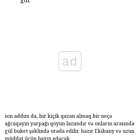
ad
son addım da, bir kiçik qazan almaq bir neçə
ağcaqayın yarpağı qoyun lazımdır və onların arasında
gül buket şəklində orada edilir. hazır Ekibany və uzun
müddət üçün baxın edəcək.