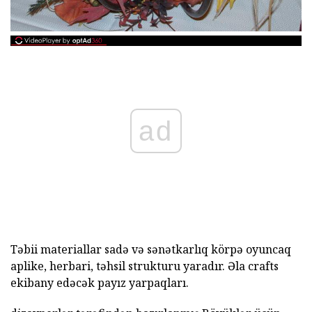
ad
Təbii materiallar sadə və sənətkarlıq körpə oyuncaq
aplike, herbari, təhsil strukturu yaradır. Əla crafts
ekibany edəcək payız yarpaqları.