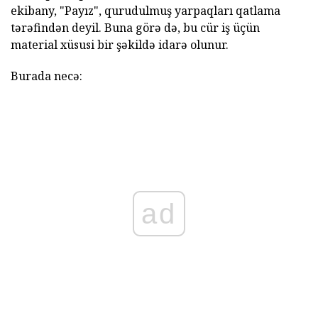
ekibany, "Payız", qurudulmuş yarpaqları qatlama
tərəfindən deyil. Buna görə də, bu cür iş üçün
material xüsusi bir şəkildə idarə olunur.
Burada necə:
ad