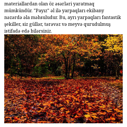
materiallardan olan öz əsərləri yaratmaq
mümkündür. "Payız" əl ilə yarpaqları ekibany
nəzərdə əla məhsuludur. Bu, ayrı yarpaqları fantastik
şekiller, siz güllər, tərəvəz və meyvə qurudulmuş
istifadə edə bilərsiniz.