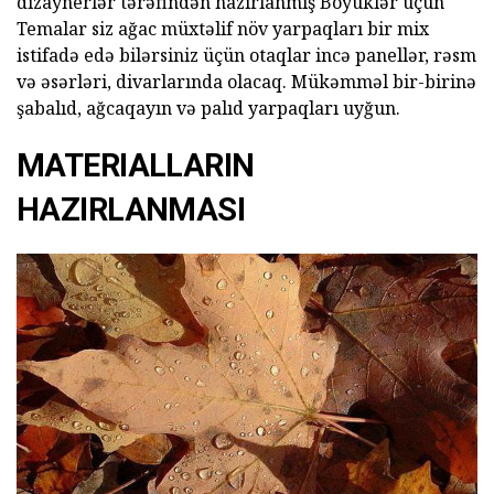
dizaynerlər tərəfindən hazırlanmış Böyüklər üçün
Temalar siz ağac müxtəlif növ yarpaqları bir mix
istifadə edə bilərsiniz üçün otaqlar incə panellər, rəsm
və əsərləri, divarlarında olacaq. Mükəmməl bir-birinə
şabalıd, ağcaqayın və palıd yarpaqları uyğun.
MATERIALLARIN
HAZIRLANMASI