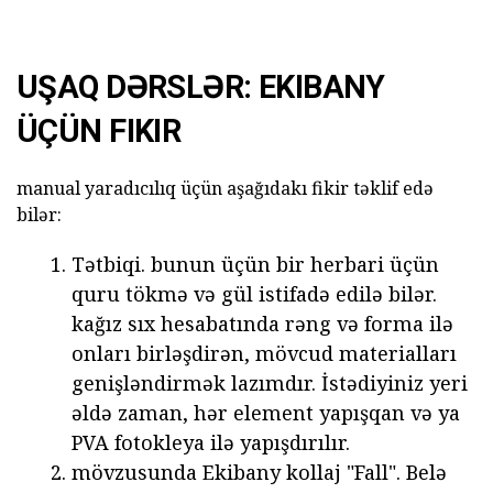
UŞAQ DƏRSLƏR: EKIBANY
ÜÇÜN FIKIR
manual yaradıcılıq üçün aşağıdakı fikir təklif edə
bilər:
Tətbiqi. bunun üçün bir herbari üçün
quru tökmə və gül istifadə edilə bilər.
kağız sıx hesabatında rəng və forma ilə
onları birləşdirən, mövcud materialları
genişləndirmək lazımdır. İstədiyiniz yeri
əldə zaman, hər element yapışqan və ya
PVA fotokleya ilə yapışdırılır.
mövzusunda Ekibany kollaj "Fall". Belə