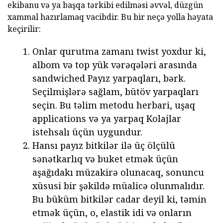
ekibanu və ya başqa tərkibi edilməsi əvvəl, düzgün
xammal hazırlamaq vacibdir. Bu bir neçə yolla həyata
keçirilir:
Onlar qurutma zamanı twist yoxdur ki,
albom və top yük vərəqələri arasında
sandwiched Payız yarpaqları, bərk.
Seçilmişlərə sağlam, bütöv yarpaqları
seçin. Bu təlim metodu herbari, uşaq
applications və ya yarpaq Kolajlar
istehsalı üçün uygundur.
Hansı payız bitkilər ilə üç ölçülü
sənətkarlıq və buket etmək üçün
aşağıdakı müzakirə olunacaq, sonuncu
xüsusi bir şəkildə müalicə olunmalıdır.
Bu büküm bitkilər cadar deyil ki, təmin
etmək üçün, o, elastik idi və onların