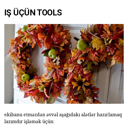
IŞ ÜÇÜN TOOLS
ekibanu etməzdən əvvəl aşağıdakı alətlər hazırlamaq
lazımdır işləmək üçün: