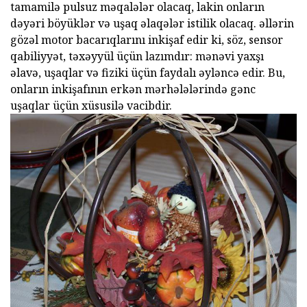
tamamilə pulsuz məqalələr olacaq, lakin onların
dəyəri böyüklər və uşaq əlaqələr istilik olacaq. əllərin
gözəl motor bacarıqlarını inkişaf edir ki, söz, sensor
qabiliyyət, təxəyyül üçün lazımdır: mənəvi yaxşı
əlavə, uşaqlar və fiziki üçün faydalı əyləncə edir. Bu,
onların inkişafının erkən mərhələlərində gənc
uşaqlar üçün xüsusilə vacibdir.