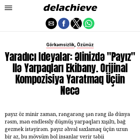
,
Görkəmsizlik
Özünüz
Yaradıcı Ideyalar: Əlinizdə "Payız"
Ilə Yarpaqları Ekibany. Orijinal
Kompozisiya Yaratmaq Üçün
Necə
payız öz minir zaman, rəngarəng şən rəng ilə dünya
rəsm, mən endlessly düşmüş yarpaqları xışıltı, bağ
gezmek istəyirəm. payız əhval saxlamaq üçün uzun
bir az, bu mövsüm bol insanlar verir təbii