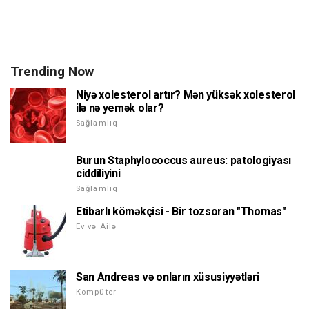
Trending Now
Niyə xolesterol artır? Mən yüksək xolesterol
ilə nə yemək olar?
Sağlamlıq
Burun Staphylococcus aureus: patologiyası
ciddiliyini
Sağlamlıq
Etibarlı köməkçisi - Bir tozsoran "Thomas"
Ev və Ailə
San Andreas və onların xüsusiyyətləri
Kompüter