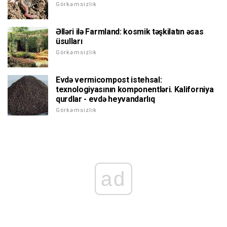
Görkəmsizlik
Əlləri ilə Farmland: kosmik təşkilatın əsas
üsulları
Görkəmsizlik
Evdə vermicompost istehsal:
texnologiyasının komponentləri. Kaliforniya
qurdlar - evdə heyvandarlıq
Görkəmsizlik
ad