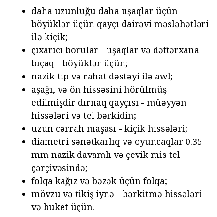
daha uzunluğu daha uşaqlar üçün - -
böyüklər üçün qayçı dairəvi məsləhətləri
ilə kiçik;
çıxarıcı borular - uşaqlar və dəftərxana
bıçaq - böyüklər üçün;
nazik tip və rahat dəstəyi ilə awl;
aşağı, və ön hissəsini hörülmüş
edilmişdir dırnaq qayçısı - müəyyən
hissələri və tel bərkidin;
uzun cərrah maşası - kiçik hissələri;
diametri sənətkarlıq və oyuncaqlar 0.35
mm nazik davamlı və çevik mis tel
çərçivəsində;
folqa kağız və bəzək üçün folqa;
mövzu və tikiş iynə - bərkitmə hissələri
və buket üçün.