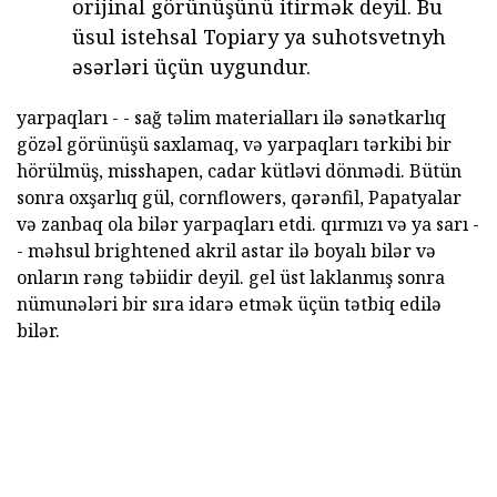
orijinal görünüşünü itirmək deyil. Bu
üsul istehsal Topiary ya suhotsvetnyh
əsərləri üçün uygundur.
yarpaqları - - sağ təlim materialları ilə sənətkarlıq
gözəl görünüşü saxlamaq, və yarpaqları tərkibi bir
hörülmüş, misshapen, cadar kütləvi dönmədi. Bütün
sonra oxşarlıq gül, cornflowers, qərənfil, Papatyalar
və zanbaq ola bilər yarpaqları etdi. qırmızı və ya sarı -
- məhsul brightened akril astar ilə boyalı bilər və
onların rəng təbiidir deyil. gel üst laklanmış sonra
nümunələri bir sıra idarə etmək üçün tətbiq edilə
bilər.