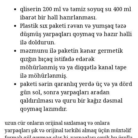
qliserin 200 ml və təmiz soyuq su 400 ml
ibarət bir həll hazırlanması.
Plastik sıx paketi rəvan və yumşaq təzə
düşmüş yarpaqları qoymaq və hazır həlli
ilə doldurun.
məzmunu ilə paketin kənar germetik
qızğın bıçaq istifadə edərək
möhürlənmiş və ya diqqətlə kanal tape
ilə möhürlənmiş.
paketi sərin qaranlıq yerdə üç və ya dörd
gün sol, sonra yarpaqları aradan
qaldırılması və quru bir kağız dəsmal
qoymaq lazımdır.
uzun cür onların orijinal saxlamaq və onlara
yarpaqları şık və orijinal tərkibi almaq üçün müxtəlif
formalı gül qoymaq olar ki, yarpaqları çevik bu üsulla