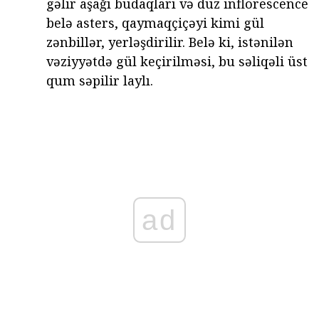
gəlir aşağı budaqları və düz inflorescence
belə asters, qaymaqçiçəyi kimi gül
zənbillər, yerləşdirilir. Belə ki, istənilən
vəziyyətdə gül keçirilməsi, bu səliqəli üst
qum səpilir laylı.
ad