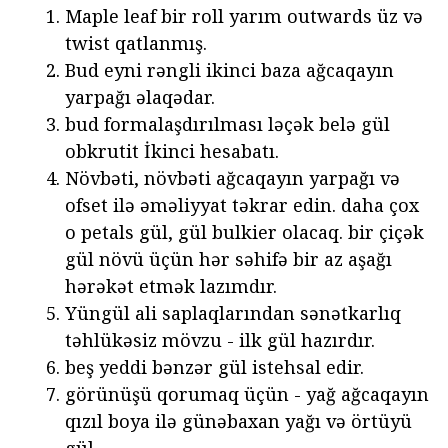
Maple leaf bir roll yarım outwards üz və
twist qatlanmış.
Bud eyni rəngli ikinci baza ağcaqayın
yarpağı əlaqədar.
bud formalaşdırılması ləçək belə gül
obkrutit İkinci hesabatı.
Növbəti, növbəti ağcaqayın yarpağı və
ofset ilə əməliyyat təkrar edin. daha çox
o petals gül, gül bulkier olacaq. bir çiçək
gül növü üçün hər səhifə bir az aşağı
hərəkət etmək lazımdır.
Yüngül ali saplaqlarından sənətkarlıq
təhlükəsiz mövzu - ilk gül hazırdır.
beş yeddi bənzər gül istehsal edir.
görünüşü qorumaq üçün - yağ ağcaqayın
qızıl boya ilə günəbaxan yağı və örtüyü
gül.