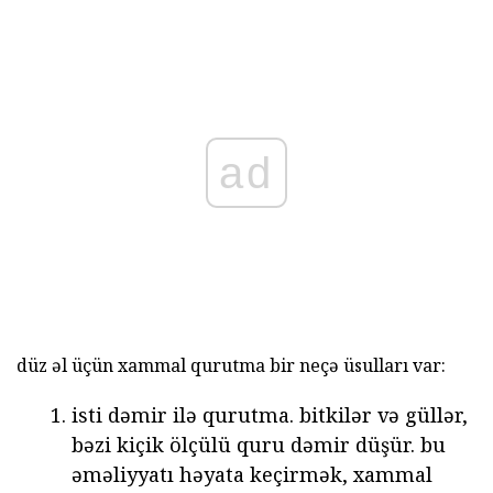
ad
düz əl üçün xammal qurutma bir neçə üsulları var:
isti dəmir ilə qurutma.
bitkilər və güllər,
bəzi kiçik ölçülü quru dəmir düşür. bu
əməliyyatı həyata keçirmək, xammal