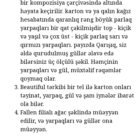
bir kompozisiya çərçivəsində altında
həyata keçirilir. karton və ya qalın kağız
hesabatında qaranlıq rəng böyük parlaq
yarpaqları bir qat çəkilmişdir top - kiçik
və yaşıl və çox üst - kiçik parlaq sarı və
qırmızı yarpaqları. payızda Qarışıq, siz
əldə qurudulmuş güllər əlavə edə
bilərsiniz üç ölçülü şəkil. Həmçinin
yarpaqları və gül, müxtəlif rəqəmlər
qoymaq olar.
Beautiful tərkibi bir tel ilə karton onları
təyinat, yarpaq, gül və şam iynələr ibarət
ola bilər.
Fallen filialı ağac şəklində müəyyən
edilir, və yarpaqları və güllər ona
müəyyən.