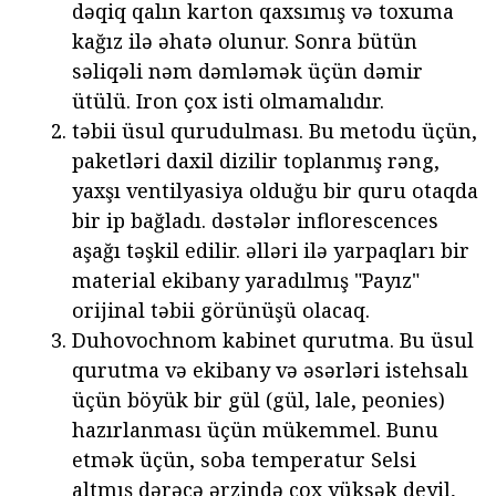
dəqiq qalın karton qaxsımış və toxuma
kağız ilə əhatə olunur. Sonra bütün
səliqəli nəm dəmləmək üçün dəmir
ütülü. Iron çox isti olmamalıdır.
təbii üsul qurudulması.
Bu metodu üçün,
paketləri daxil dizilir toplanmış rəng,
yaxşı ventilyasiya olduğu bir quru otaqda
bir ip bağladı. dəstələr inflorescences
aşağı təşkil edilir. əlləri ilə yarpaqları bir
material ekibany yaradılmış "Payız"
orijinal təbii görünüşü olacaq.
Duhovochnom kabinet qurutma. Bu üsul
qurutma və ekibany və əsərləri istehsalı
üçün böyük bir gül (gül, lale, peonies)
hazırlanması üçün mükemmel. Bunu
etmək üçün, soba temperatur Selsi
altmış dərəcə ərzində çox yüksək deyil,