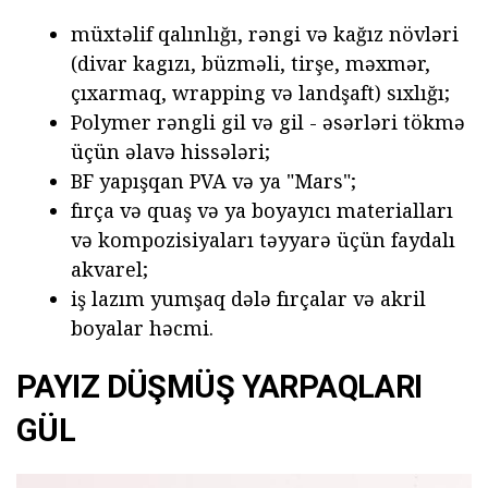
müxtəlif qalınlığı, rəngi və kağız növləri
(divar kagızı, büzməli, tirşe, məxmər,
çıxarmaq, wrapping və landşaft) sıxlığı;
Polymer rəngli gil və gil - əsərləri tökmə
üçün əlavə hissələri;
BF yapışqan PVA və ya "Mars";
fırça və quaş və ya boyayıcı materialları
və kompozisiyaları təyyarə üçün faydalı
akvarel;
iş lazım yumşaq dələ fırçalar və akril
boyalar həcmi.
PAYIZ DÜŞMÜŞ YARPAQLARI
GÜL