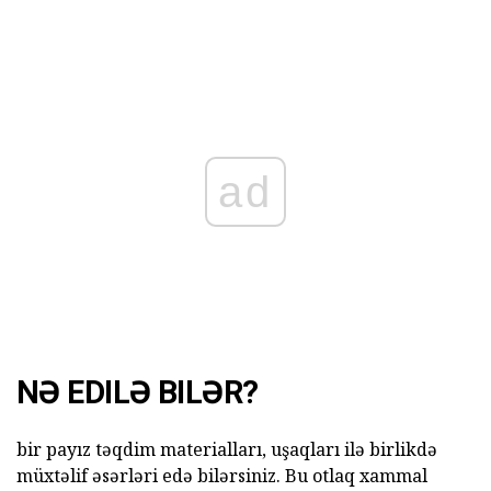
ad
NƏ EDILƏ BILƏR?
bir payız təqdim materialları, uşaqları ilə birlikdə
müxtəlif əsərləri edə bilərsiniz. Bu otlaq xammal