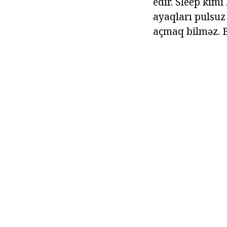
edir. Sleep kimi
ayaqları pulsuz
açmaq bilməz. Bu