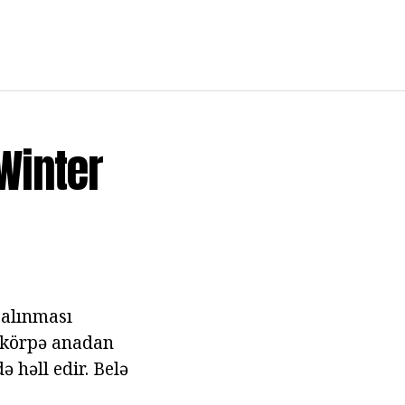
Winter
 alınması
 körpə anadan
 həll edir. Belə