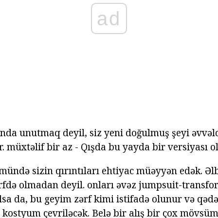
ad
ında unutmaq deyil, siz yeni doğulmuş şeyi əvvəl
r. müxtəlif bir az - Qışda bu yayda bir versiyası o
ndə sizin qırıntıları ehtiyac müəyyən edək. Əlbət
rfdə olmadan deyil. onları əvəz jumpsuit-transfor
lsa da, bu geyim zərf kimi istifadə olunur və qəd
 kostyum çevriləcək. Belə bir alış bir çox mövsüm