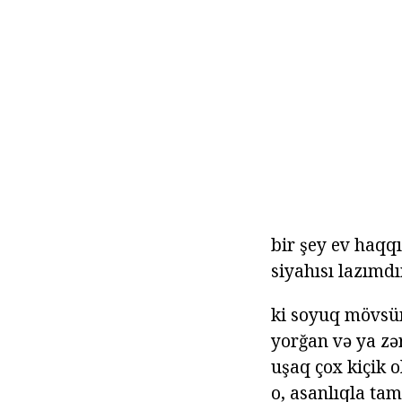
bir şey ev haqq
siyahısı lazımdı
ki soyuq mövsümü
yorğan və ya zə
uşaq çox kiçik o
o, asanlıqla tam