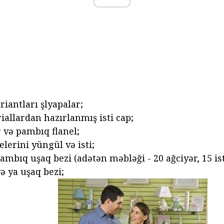
riantları şlyapalar;
iallardan hazırlanmış isti cap;
 və pambıq flanel;
lerini yüngül və isti;
pambıq uşaq bezi (adətən məbləği - 20 ağciyər, 15 ist
ə ya uşaq bezi;