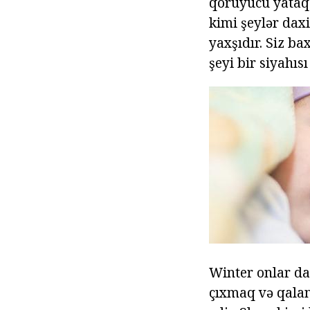
qoruyucu yataq d
kimi şeylər dax
yaxşıdır. Siz ba
şeyi bir siyahı
Winter onlar da
çıxmaq və qalan