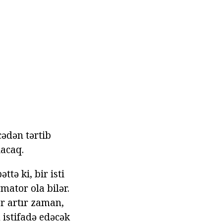
cədən tərtib
lacaq.
tə ki, bir isti
mator ola bilər.
ər artır zaman,
 istifadə edəcək