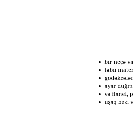
bir neçə va
təbii mater
gödəkcələr
ayar düğme
və flanel, 
uşaq bezi v