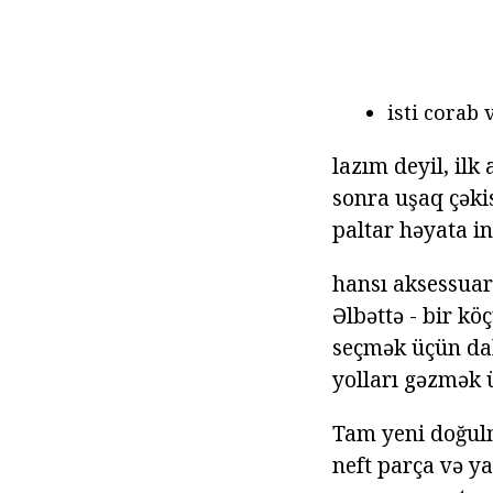
isti corab 
lazım deyil, ilk
sonra uşaq çəki
paltar həyata in
hansı aksessuar
Əlbəttə - bir k
seçmək üçün dah
yolları gəzmək 
Tam yeni doğulm
neft parça və y