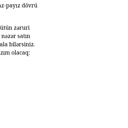
yaz-payız dövrü
bütün zəruri
 nəzər satın
la bilərsiniz.
azım olacaq: