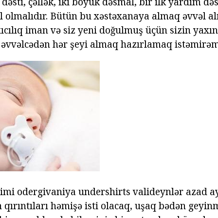
əsti, çəllək, iki böyük dəsmal, bir ilk yardım dəs
il olmalıdır. Bütün bu xəstəxanaya almaq əvvəl 
xıcılıq iman və siz yeni doğulmuş üçün sizin yaxı
sı əvvəlcədən hər şeyi almaq hazırlamaq istəmirəm
imi odergivaniya undershirts valideynlər azad a
 qırıntıları həmişə isti olacaq, uşaq bədən geyin