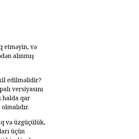
aq etməyin, və
cədən alınmış
il edilməlidir?
palı versiyasını
u halda qar
 olmalıdır.
aq və üzgüçülük,
ları üçün