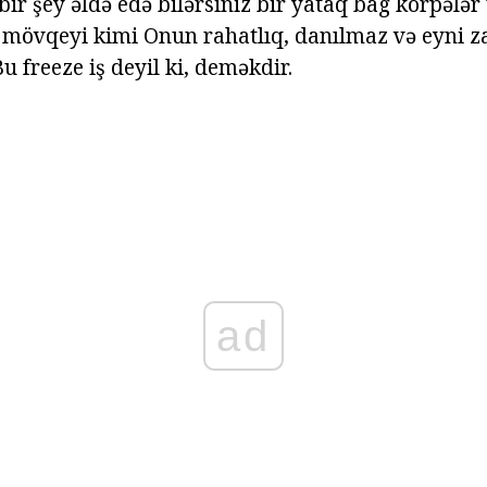
 bir şey əldə edə bilərsiniz bir yataq bag körpələ
 mövqeyi kimi Onun rahatlıq, danılmaz və eyni 
 freeze iş deyil ki, deməkdir.
ad