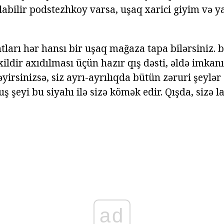
ılabilir podstezhkoy varsa, uşaq xarici giyim və 
tları hər hansı bir uşaq mağaza tapa bilərsiniz. 
ildir axıdılması üçün hazır qış dəsti, əldə imkanı
yirsinizsə, siz ayrı-ayrılıqda bütün zəruri şeylər a
 şeyi bu siyahı ilə sizə kömək edir. Qışda, sizə l
ad