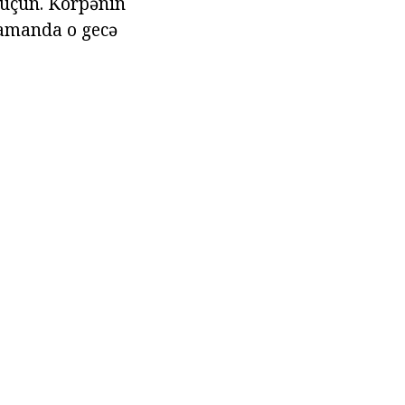
r üçün. Körpənin
zamanda o gecə