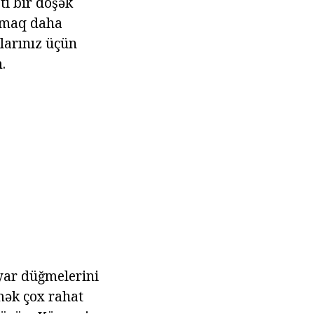
ti bir döşək
almaq daha
nlarınız üçün
.
yar düğmelerini
mək çox rahat