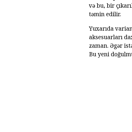
və bu, bir çıkar
təmin edilir.
Yuxarıda varian
aksesuarları dax
zaman. Əgər istə
Bu yeni doğulmuş