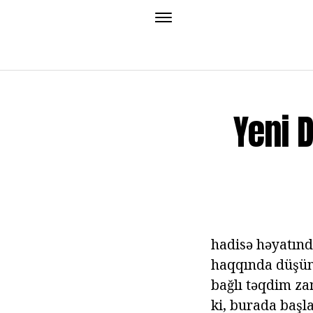
Yeni 
hadisə həyatınd
haqqında düşünm
bağlı təqdim zam
ki, burada başl