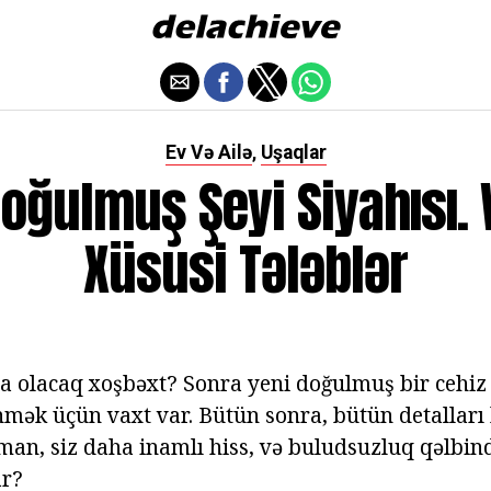
Ev Və Ailə
Uşaqlar
,
Doğulmuş Şeyi Siyahısı. 
Xüsusi Tələblər
a olacaq xoşbəxt? Sonra yeni doğulmuş bir cehiz
ək üçün vaxt var. Bütün sonra, bütün detalları
an, siz daha inamlı hiss, və buludsuzluq qəlbində
ar?