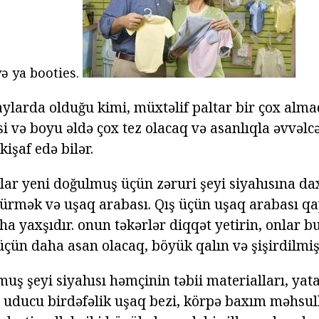
və ya booties.
 aylarda olduğu kimi, müxtəlif paltar bir çox alm
si və boyu əldə çox tez olacaq və asanlıqla əvvəl
kişaf edə bilər.
lar yeni doğulmuş üçün zəruri şeyi siyahısına dax
öçürmək və uşaq arabası. Qış üçün uşaq arabası qa
a yaxşıdır. onun təkərlər diqqət yetirin, onlar b
üçün daha asan olacaq, böyük qalın və şişirdilmiş
uş şeyi siyahısı həmçinin təbii materialları, yat
a uducu birdəfəlik uşaq bezi, körpə baxım məhsul