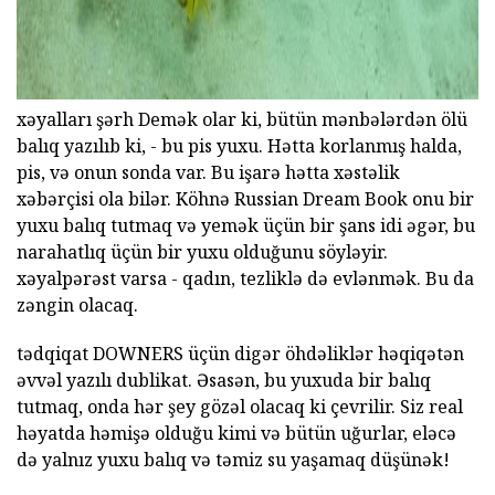
xəyalları şərh Demək olar ki, bütün mənbələrdən ölü
balıq yazılıb ki, - bu pis yuxu. Hətta korlanmış halda,
pis, və onun sonda var. Bu işarə hətta xəstəlik
xəbərçisi ola bilər. Köhnə Russian Dream Book onu bir
yuxu balıq tutmaq və yemək üçün bir şans idi əgər, bu
narahatlıq üçün bir yuxu olduğunu söyləyir.
xəyalpərəst varsa - qadın, tezliklə də evlənmək. Bu da
zəngin olacaq.
tədqiqat DOWNERS üçün digər öhdəliklər həqiqətən
əvvəl yazılı dublikat. Əsasən, bu yuxuda bir balıq
tutmaq, onda hər şey gözəl olacaq ki çevrilir. Siz real
həyatda həmişə olduğu kimi və bütün uğurlar, eləcə
də yalnız yuxu balıq və təmiz su yaşamaq düşünək!