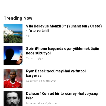
Trending Now
Villa Bellevue Mənzil 3 * (Yunanıstan / Crete)
- foto və təhlil
Yol
Sizin iPhone haqqında oyun yüklemek üçün
necə sübut yol
Texnologiya
Ryan Babel: tərcümeyi-hal və futbol
karyerası
Xəbərlər və Cəmiyyət
Dzhozef Konrad bir tərcümeyi-hal və yaxşı
işlər
İncəsənət və Əyləncə