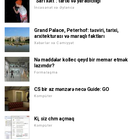
"Sarı xətt": tarixi və yaradıcılığı
İncəsənət və Əyləncə
Grand Palace, Peterhof: təsviri, tarixi,
arxitekturası və maraqlı faktları
Xəbərlər və Cəmiyyət
Nə maddələr kollec qeyd bir memar etmək
lazımdır?
Formalaşma
CS bir az mənzərə necə Guide: GO
Kompüter
Ki, siz chm açmaq
Kompüter