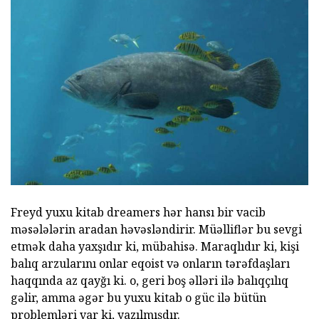
Freyd yuxu kitab dreamers hər hansı bir vacib
məsələlərin aradan həvəsləndirir. Müəlliflər bu sevgi
etmək daha yaxşıdır ki, mübahisə. Maraqlıdır ki, kişi
balıq arzularını onlar eqoist və onların tərəfdaşları
haqqında az qayğı ki. o, geri boş əlləri ilə balıqçılıq
gəlir, amma əgər bu yuxu kitab o güc ilə bütün
problemləri var ki, yazılmışdır.