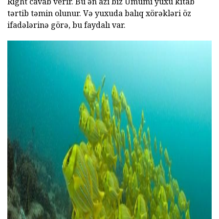
Right cavab verir. Bu ən azı biz Ümumi yuxu kitab
tərtib təmin olunur. Və yuxuda balıq xörəkləri öz
ifadələrinə görə, bu faydalı var.