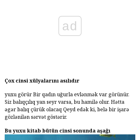
ad
Çox cinsi xülyalarını asılıdır
yuxu görür Bir qadın uğurla evlənmək var görünür.
Siz balıqçılıq yan seyr varsa, bu hamilə olur. Hətta
əgər balıq çürük olacaq Qeyd edək ki, belə bir işarə
gözlənilən sərvət göstərir.
Bu yuxu kitab bütün cinsi sonunda aşağı