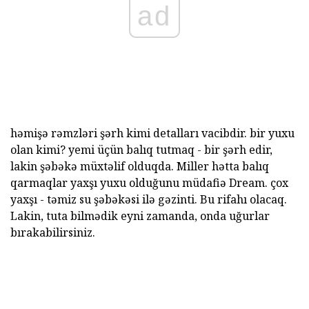
ad
həmişə rəmzləri şərh kimi detalları vacibdir. bir yuxu
olan kimi? yemi üçün balıq tutmaq - bir şərh edir,
lakin şəbəkə müxtəlif olduqda. Miller hətta balıq
qarmaqlar yaxşı yuxu olduğunu müdafiə Dream. çox
yaxşı - təmiz su şəbəkəsi ilə gəzinti. Bu rifahı olacaq.
Lakin, tuta bilmədik eyni zamanda, onda uğurlar
bırakabilirsiniz.