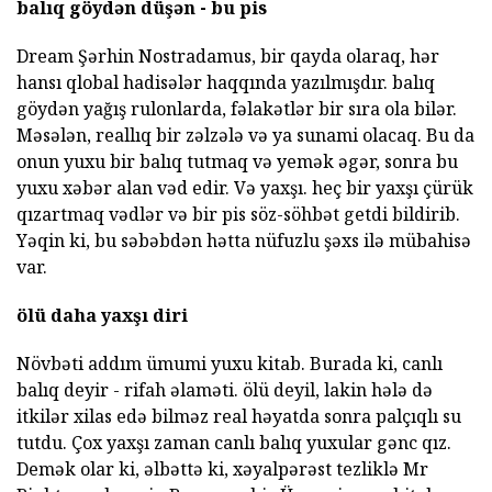
balıq göydən düşən - bu pis
Dream Şərhin Nostradamus, bir qayda olaraq, hər
hansı qlobal hadisələr haqqında yazılmışdır. balıq
göydən yağış rulonlarda, fəlakətlər bir sıra ola bilər.
Məsələn, reallıq bir zəlzələ və ya sunami olacaq. Bu da
onun yuxu bir balıq tutmaq və yemək əgər, sonra bu
yuxu xəbər alan vəd edir. Və yaxşı. heç bir yaxşı çürük
qızartmaq vədlər və bir pis söz-söhbət getdi bildirib.
Yəqin ki, bu səbəbdən hətta nüfuzlu şəxs ilə mübahisə
var.
ölü daha yaxşı diri
Növbəti addım ümumi yuxu kitab. Burada ki, canlı
balıq deyir - rifah əlaməti. ölü deyil, lakin hələ də
itkilər xilas edə bilməz real həyatda sonra palçıqlı su
tutdu. Çox yaxşı zaman canlı balıq yuxular gənc qız.
Demək olar ki, əlbəttə ki, xəyalpərəst tezliklə Mr