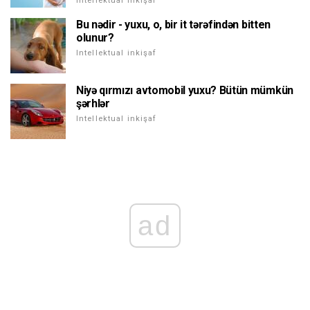
Intellektual inkişaf
Bu nədir - yuxu, o, bir it tərəfindən bitten
olunur?
Intellektual inkişaf
Niyə qırmızı avtomobil yuxu? Bütün mümkün
şərhlər
Intellektual inkişaf
ad