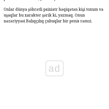
Onlar dünya şöhrətli psixiatr həqiqətən kişi toxum və
uşaqlar bu xarakter şərik ki, yazmaq. Onun
nəzəriyyəsi Balıqçılıq çubuqlar bir penis rəmzi.
ad