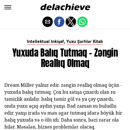
,
Intellektual Inkişaf
Yuxu Şərhlər Kitab
Yuxuda Balıq Tutmaq - Zəngin
Reallıq Olmaq
Dream Miller yalnız edir. zəngin reallıq olmaq üçün -
yuxuda balıq tutmaq. Çox bu satışa çıxardı olan su
təmizlik asılıdır. balıq təmiz göl və ya çay çıxardı,
onda yuxu açıq-aydın yaxşı. Bad zaman su buludlu
edir. yaxşı iradə və mən əgər tutmaq idarə böyük bir
balıq yuxuda və o ölü idi. Daha sonra, bəzi zərər ola
bilər. Məsələn, biznes problemlər olacaq.