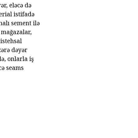
ər, eləcə də
rial istifadə
halı sement ilə
, mağazalar,
 istehsal
zərə dəyər
, onlarla iş
ecə seams