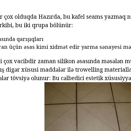
bir çox olduqda Hazırda, bu kafel seams yazmaq n
rkibi, bu iki qrupa bölünür:
sında qarışıqları
ran üçün əsas kimi xidmət edir yarma sənayesi mə
si çox vacibdir zaman silikon əsasında məsələn
ş digər xüsusi maddələr ilə trowelling materiall
tələr tövsiyə olunur: Bu cəlbedici estetik xüsusiyyə