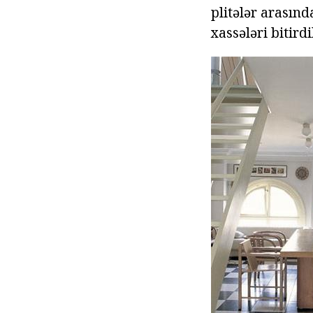
plitələr arasınd
xassələri bitird