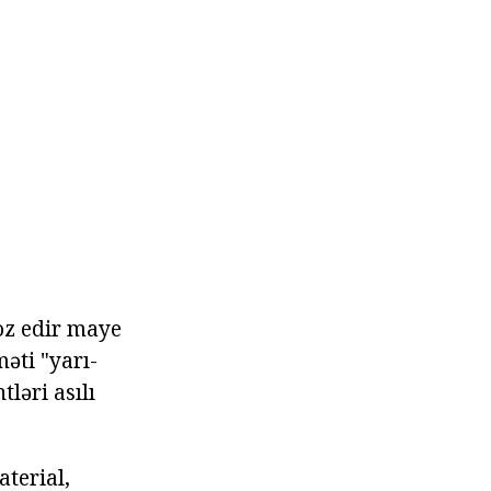
toz edir maye
əti "yarı-
ləri asılı
terial,