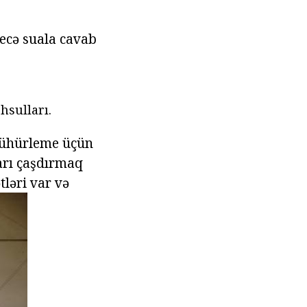
ecə suala cavab
hsulları.
 mühürleme üçün
arı çaşdırmaq
tləri var və