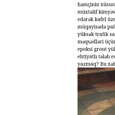
həmçinin xüsusi 
müxtəlif kimyəv
edərək kafel üze
müqayisədə palçı
yüksək trafik sa
məqsədləri üçün
epoksi grout yü
ehtiyatlı tələb 
yazmaq? Bu xəbə