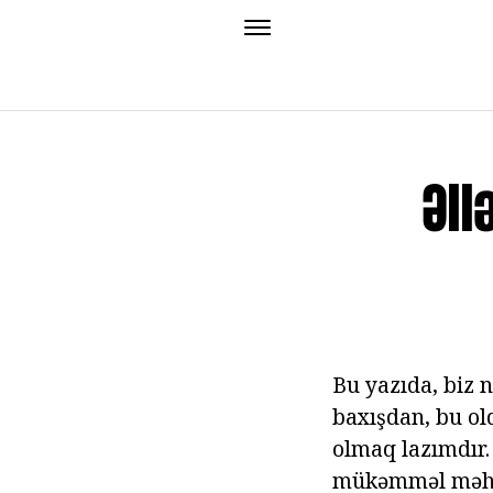
Əll
Bu yazıda, biz 
baxışdan, bu ol
olmaq lazımdır. 
mükəmməl məhv e