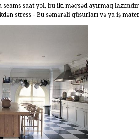
a seams saat yol, bu iki məqsəd ayırmaq lazımdır. 
ikdən stress - Bu səmərəli qüsurları və ya iş materi