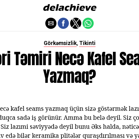
Görkəmsizlik
Tikinti
,
əri Təmiri Necə Kafel S
Yazmaq?
necə kafel seams yazmaq üçün sizə göstərmək lazı
duqca sadə iş görünür. Amma bu belə deyil. Siz ço
Siz lazımi səviyyədə deyil bunu Əks halda, nəticə
də bilər keramika plitələr quraşdırılması və ya