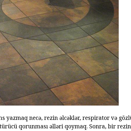
s yazmaq necə, rezin əlcəklər, respirator və gözl
ürücü qorunması əlləri qoymaq. Sonra, bir rezin 