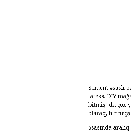
Sement əsaslı pa
lateks. DIY mağa
bitmiş" da çox 
olaraq, bir neçə
əsasında aralıq