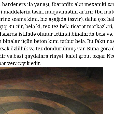
hardeners ilə yanaşı, ibarətdir. alət mexaniki zər
i maddələrin təsiri müqavimətini artırır (bu mate
rine seams kimi, biz aşağıda təsvir). daha çox ba
q Bu cür, belə ki, tez-tez belə ticarət mərkəzləri
hələrdə istifadə olunur ictimai binalarda belə və.
 binalar üçün beton kimi tətbiq belə. Bu faktı nə
ksək özlülük və tez dondurulmuş var. Buna görə də
edir və bəzi qaydalara riayət. kafel grout oxşar N
r verəcəyik edir.