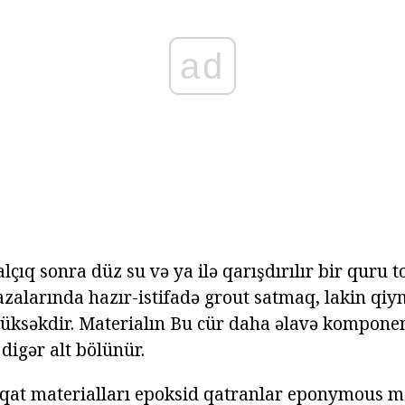
ad
lçıq sonra düz su və ya ilə qarışdırılır bir quru 
zalarında hazır-istifadə grout satmaq, lakin qiym
yüksəkdir. Materialın Bu cür daha əlavə komponent
 digər alt bölünür.
 qat materialları epoksid qatranlar eponymous ma