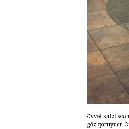
Əvvəl kafel seam
göz qoruyucu Öt