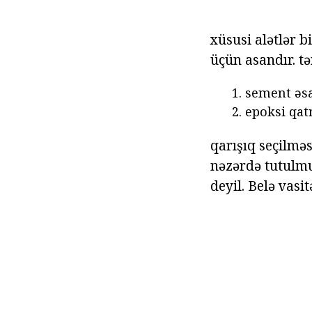
xüsusi alətlər 
üçün asandır. tə
sement əsa
epoksi qat
qarışıq seçilmə
nəzərdə tutulmu
deyil. Belə vasi