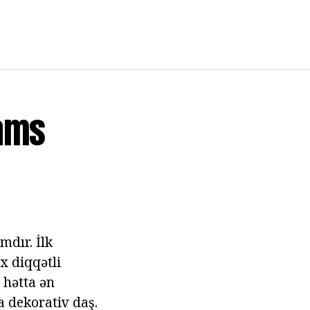
eams
mdır. İlk
x diqqətli
 hətta ən
 dekorativ daş.