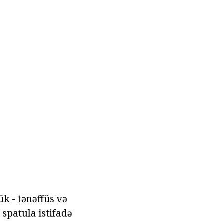
ük - tənəffüs və
spatula istifadə