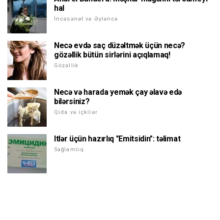
hal
İncəsənət və Əyləncə
Necə evdə saç düzəltmək üçün necə?
gözəllik bütün sirlərini açıqlamaq!
Gözəllik
Necə və harada yemək çay əlavə edə
bilərsiniz?
Qida və içkilər
Itlər üçün hazırlıq "Emitsidin": təlimat
Sağlamlıq