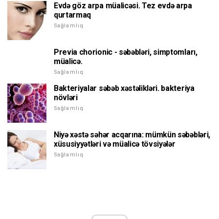
Evdə göz arpa müalicəsi. Tez evdə arpa
qurtarmaq
Sağlamlıq
Previa chorionic - səbəbləri, simptomları,
müalicə.
Sağlamlıq
Bakteriyalar səbəb xəstəlikləri. bakteriya
növləri
Sağlamlıq
Niyə xəstə səhər acqarına: mümkün səbəbləri,
xüsusiyyətləri və müalicə tövsiyələr
Sağlamlıq