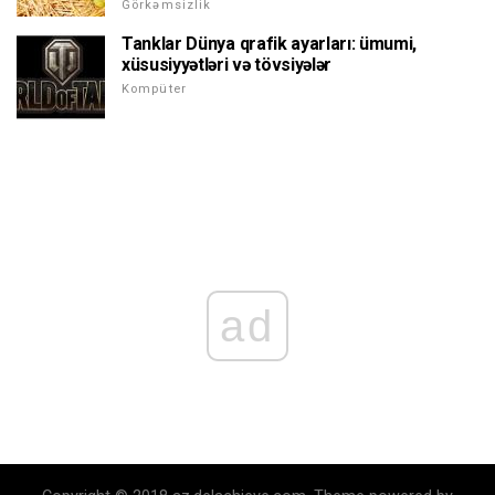
Görkəmsizlik
Tanklar Dünya qrafik ayarları: ümumi,
xüsusiyyətləri və tövsiyələr
Kompüter
ad