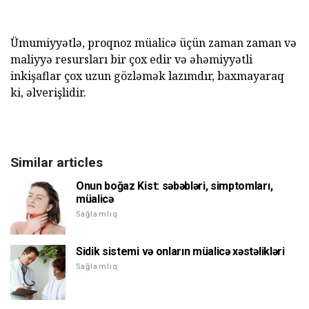
Ümumiyyətlə, proqnoz müalicə üçün zaman zaman və
maliyyə resursları bir çox edir və əhəmiyyətli
inkişaflar çox uzun gözləmək lazımdır, baxmayaraq
ki, əlverişlidir.
Similar articles
Onun boğaz Kist: səbəbləri, simptomları,
müalicə
Sağlamlıq
Sidik sistemi və onların müalicə xəstəlikləri
Sağlamlıq