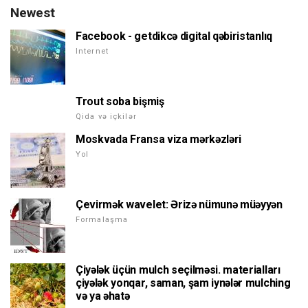
Newest
Facebook - getdikcə digital qəbiristanlıq
Internet
Trout soba bişmiş
Qida və içkilər
Moskvada Fransa viza mərkəzləri
Yol
Çevirmək wavelet: Ərizə nümunə müəyyən
Formalaşma
Çiyələk üçün mulch seçilməsi. materialları
çiyələk yonqar, saman, şam iynələr mulching
və ya əhatə