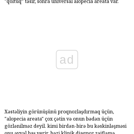
"qoltuq" təsir, sonra universal alopecia areata var.
ad
Xəstəliyin görünüşünü proqnozlaşdırmaq üçün,
"alopecia areata" çox çətin və onun bədən üçün
gözlənilməz deyil. kimi birdən-birə bu kəskinləşməsi
onu əvvəl baş verir, bəzi klinik diaqnoz zəifləmə