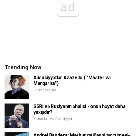
ad
Trending Now
Xüsusiyyətlər Azazello ( "Master və
Marqarita")
Formalaşma
SSRİ və Rusiyanın əhalisi - onun həyat daha
yaxşıdır?
Xəbərlər və Cəmiyyət
Andrei Bandera: Məşhur müğənni tərcümeyi-