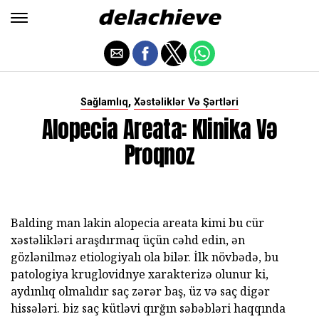
,
Sağlamlıq
Xəstəliklər Və Şərtləri
Alopecia Areata: Klinika Və
Proqnoz
Balding man lakin alopecia areata kimi bu cür
xəstəlikləri araşdırmaq üçün cəhd edin, ən
gözlənilməz etiologiyalı ola bilər. İlk növbədə, bu
patologiya kruglovidnye xarakterizə olunur ki,
aydınlıq olmalıdır saç zərər baş, üz və saç digər
hissələri. biz saç kütləvi qırğın səbəbləri haqqında