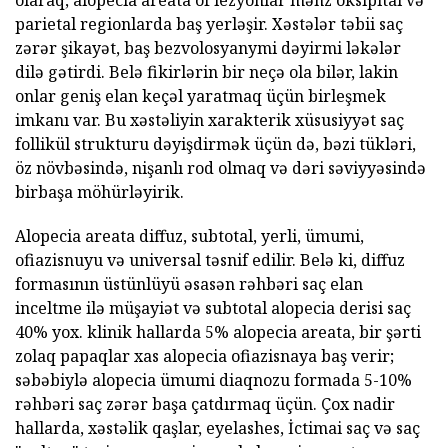
olaraq, alopecia areata of lezyonlar məhz oksipital və
parietal regionlarda baş yerləşir. Xəstələr təbii saç
zərər şikayət, baş bezvolosyanymi dəyirmi ləkələr
dilə gətirdi. Belə fikirlərin bir neçə ola bilər, lakin
onlar geniş elan keçəl yaratmaq üçün birleşmek
imkanı var. Bu xəstəliyin xarakterik xüsusiyyət saç
follikül strukturu dəyişdirmək üçün də, bəzi tükləri,
öz növbəsində, nişanlı rod olmaq və dəri səviyyəsində
birbaşa möhürləyirik.
Alopecia areata diffuz, subtotal, yerli, ümumi,
ofiazisnuyu və universal təsnif edilir. Belə ki, diffuz
formasının üstünlüyü əsasən rəhbəri saç elan
inceltme ilə müşayiət və subtotal alopecia derisi saç
40% yox. klinik hallarda 5% alopecia areata, bir şərti
zolaq papaqlar xas alopecia ofiazisnaya baş verir;
səbəbiylə alopecia ümumi diaqnozu formada 5-10%
rəhbəri saç zərər başa çatdırmaq üçün. Çox nadir
hallarda, xəstəlik qaşlar, eyelashes, İctimai saç və saç