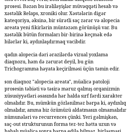
prosesi. Bəzən bu irəliləyişlər müvəqqəti hesab və
xəstəlik Relaps, xroniki olur. Xəstələrin digər
kateqoriya, əksinə, bir sürətli saç zərər və alopecia
areata yeni fikirlərin müntəzəm görünüşü var. Bu
xəstəlik bütün formaları bir-birinə keçmək edə
bilərlər ki, aydınlaşdırmaq vacibdir.
qadın alopecia dəri ərazilərdə vizual yoxlama
diaqnozu, həm də zərurət deyil, bu gün
Trichogramma həyata keçirilməsi üçün təmin edir.
son diaqnoz "alopecia areata", müalicə patoloji
prosesin təbiəti və təsirə məruz qalmış orqanizmin
xüsusiyyətləri əsasında hər halda sırf fərdi xarakter
olmalıdır. Bu, mümkün gözlənilməz bərpa ki, aydınlıq
olmalıdır, amma biz özümüzü aldatmasın olmamalıdır
nümunələri və recurrences çünki. Yeri gəlmişkən,
saç-out strukturunun forma tez-tez hətta uzun və
bahalı müalicə sonra bərpa edilə bilməz. birləşməsi