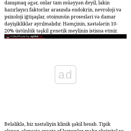
danışmaq əgər, onlar tam müəyyən deyil, lakin
hazırlayıcı faktorlar arasında endokrin, nevroloji və
psixoloji iğtişaşlar, otoimmün prosesləri və damar
dəyişikliklər ayrılmalıdır. Həmçinin, xəstələrin 10-
20% üstünlük təşkil genetik meylinin istisna etmir.
ad
Beləliklə, biz xəstəliyin klinik şəkil hesab. Tipik