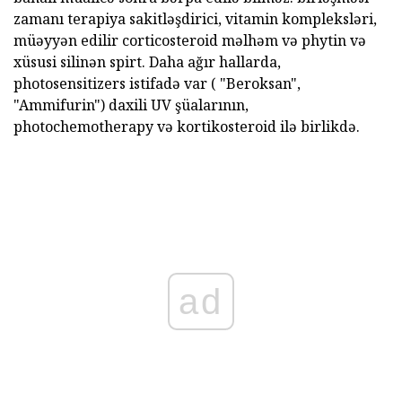
zamanı terapiya sakitləşdirici, vitamin kompleksləri,
müəyyən edilir corticosteroid məlhəm və phytin və
xüsusi silinən spirt. Daha ağır hallarda,
photosensitizers istifadə var ( "Beroksan",
"Ammifurin") daxili UV şüalarının,
photochemotherapy və kortikosteroid ilə birlikdə.
ad