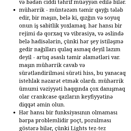
və bədən ciddi təhrif müəyyən edilə bilər.
mühərrik - müntəzəm təmir qayğı tələb
edir, bir maşın, belə ki, qızğın və soyuq
onun iş sabitlik yoxlamaq. hər hansı bir
rejimi də qorxaq və vibrasiya, və əslində
belə hadisələrin, çünki hər şey istiləşmə
gedir nağılları qulaq asmaq deyil lazım
deyil - artıq əsaslı təmir əlamətləri var.
maşın mühərrik cavab və
sürətləndirilməsi sürəti hiss, bu yanacaq
istehlak nəzarət etmək olardı. mühərrik
ümumi vəziyyəti haqqında çox danışmaq
olar crankcase qazların keyfiyyətinə
diqqət əmin olun.
Hər hansı bir funksiyasının olmaması
bərpa problemlidir poçt, pozulması
göstərə bilər, çünki Lights tez-tez