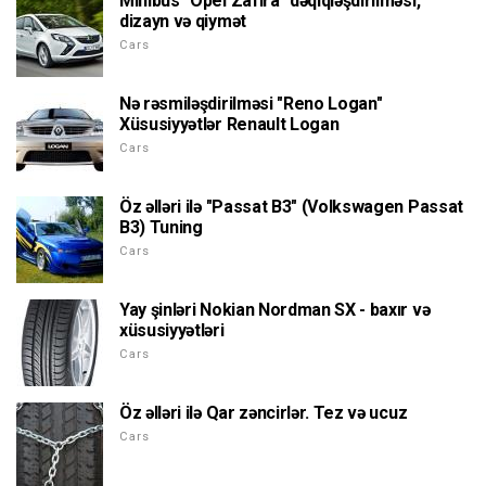
Minibüs "Opel Zafira" dəqiqləşdirilməsi,
dizayn və qiymət
Cars
Nə rəsmiləşdirilməsi "Reno Logan"
Xüsusiyyətlər Renault Logan
Cars
Öz əlləri ilə "Passat B3" (Volkswagen Passat
B3) Tuning
Cars
Yay şinləri Nokian Nordman SX - baxır və
xüsusiyyətləri
Cars
Öz əlləri ilə Qar zəncirlər. Tez və ucuz
Cars