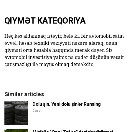
QIYMƏT KATEQORIYA
Heç kəs aldanmaq istəyir, belə ki, bir avtomobil satın
əvvəl, hesab texniki vəziyyəti nəzərə alaraq, onun
qiyməti orta hesabla haqqında merak dəyər. Siz
avtomobil investisiya yalnız nə qədər düşünün vəsait
çatışmazlığı ilə məyus olmaq deməkdir.
Similar articles
Dolu şin. Yeni dolu şinlər Running
Cars