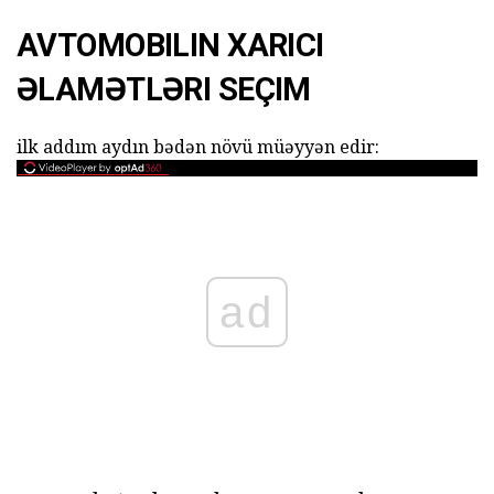
AVTOMOBILIN XARICI
ƏLAMƏTLƏRI SEÇIM
ilk addım aydın bədən növü müəyyən edir:
ad