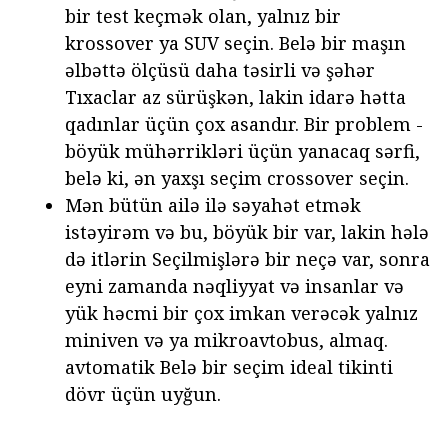
bir test keçmək olan, yalnız bir
krossover ya SUV seçin. Belə bir maşın
əlbəttə ölçüsü daha təsirli və şəhər
Tıxaclar az sürüşkən, lakin idarə hətta
qadınlar üçün çox asandır. Bir problem -
böyük mühərrikləri üçün yanacaq sərfi,
belə ki, ən yaxşı seçim crossover seçin.
Mən bütün ailə ilə səyahət etmək
istəyirəm və bu, böyük bir var, lakin hələ
də itlərin Seçilmişlərə bir neçə var, sonra
eyni zamanda nəqliyyat və insanlar və
yük həcmi bir çox imkan verəcək yalnız
miniven və ya mikroavtobus, almaq.
avtomatik Belə bir seçim ideal tikinti
dövr üçün uyğun.