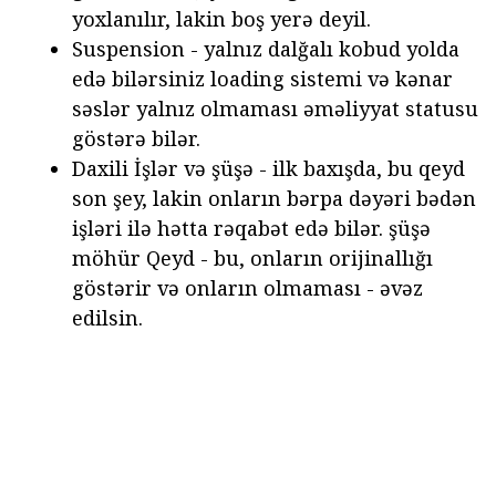
yoxlanılır, lakin boş yerə deyil.
Suspension - yalnız dalğalı kobud yolda
edə bilərsiniz loading sistemi və kənar
səslər yalnız olmaması əməliyyat statusu
göstərə bilər.
Daxili İşlər və şüşə - ilk baxışda, bu qeyd
son şey, lakin onların bərpa dəyəri bədən
işləri ilə hətta rəqabət edə bilər. şüşə
möhür Qeyd - bu, onların orijinallığı
göstərir və onların olmaması - əvəz
edilsin.