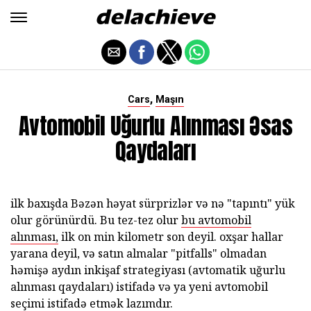
,
Cars
Maşın
Avtomobil Uğurlu Alınması Əsas
Qaydaları
ilk baxışda Bəzən həyat sürprizlər və nə "tapıntı" yük
olur görünürdü. Bu tez-tez olur
bu avtomobil
alınması,
ilk on min kilometr son deyil. oxşar hallar
yarana deyil, və satın almalar "pitfalls" olmadan
həmişə aydın inkişaf strategiyası (avtomatik uğurlu
alınması qaydaları) istifadə və ya yeni avtomobil
seçimi istifadə etmək lazımdır.