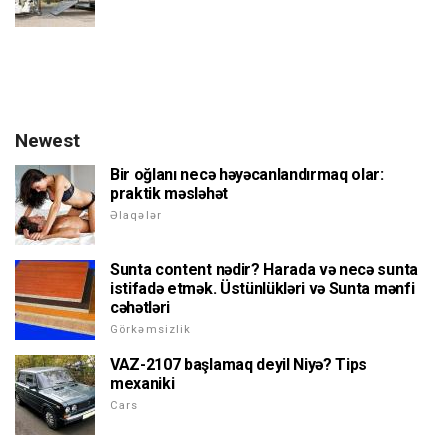
Newest
Bir oğlanı necə həyəcanlandırmaq olar:
praktik məsləhət
Əlaqələr
Sunta content nədir? Harada və necə sunta
istifadə etmək. Üstünlükləri və Sunta mənfi
cəhətləri
Görkəmsizlik
VAZ-2107 başlamaq deyil Niyə? Tips
mexaniki
Cars