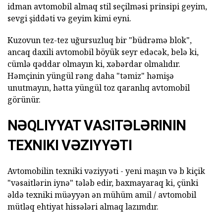
idman avtomobil almaq stil seçilməsi prinsipi geyim,
sevgi şiddəti və geyim kimi eyni.
Kuzovun tez-tez uğursuzluq bir "büdrəmə blok",
ancaq daxili avtomobil böyük seyr edəcək, belə ki,
cümlə qəddar olmayın ki, xəbərdar olmalıdır.
Həmçinin yüngül rəng daha "təmiz" həmişə
unutmayın, hətta yüngül toz qaranlıq avtomobil
görünür.
NƏQLIYYAT VASITƏLƏRININ
TEXNIKI VƏZIYYƏTI
Avtomobilin texniki vəziyyəti - yeni maşın və b kiçik
"vəsaitlərin iynə" tələb edir, baxmayaraq ki, çünki
əldə texniki müəyyən ən mühüm amil / avtomobil
mütləq ehtiyat hissələri almaq lazımdır.