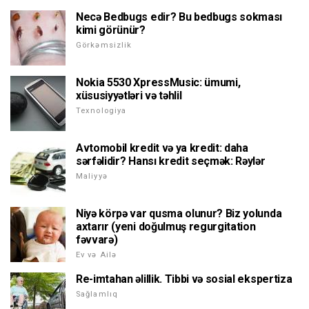
Necə Bedbugs edir? Bu bedbugs sokması
kimi görünür?
Görkəmsizlik
Nokia 5530 XpressMusic: ümumi,
xüsusiyyətləri və təhlil
Texnologiya
Avtomobil kredit və ya kredit: daha
sərfəlidir? Hansı kredit seçmək: Rəylər
Maliyyə
Niyə körpə var qusma olunur? Biz yolunda
axtarır (yeni doğulmuş regurgitation
fəvvarə)
Ev və Ailə
Re-imtahan əlillik. Tibbi və sosial ekspertiza
Sağlamlıq