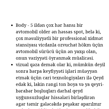
Body - 5 ildən çox hər hansı bir
avtomobil older ən həssas spot, belə ki,
çox məsuliyyətli bir professional xidmət
stansiyası vicdanla ozvuchat hökm üçün
avtomobil sürücü üçün ən yaxşı olan,
onun vəziyyəti öyrənmək müalicəsi.
vizual qəza demək olar ki, mümkün deyil
sonra bərpa keyfiyyəti işləri müəyyən
etmək üçün cari texnologiyaları ilə Qeyd
edək ki, lakin rəngi ton boya və ya qeyri-
bərabər boşluqları dərhal qeyd
uyğunsuzluqlar hissələri birləşdirən
əgər təmir gələcəkdə peşəkar aparılmır