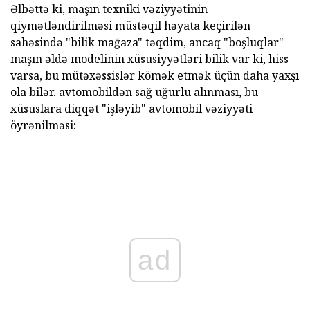
Əlbəttə ki, maşın texniki vəziyyətinin
qiymətləndirilməsi müstəqil həyata keçirilən
sahəsində "bilik mağaza" təqdim, ancaq "boşluqlar"
maşın əldə modelinin xüsusiyyətləri bilik var ki, hiss
varsa, bu mütəxəssislər kömək etmək üçün daha yaxşı
ola bilər. avtomobildən sağ uğurlu alınması, bu
xüsuslara diqqət "işləyib" avtomobil vəziyyəti
öyrənilməsi:
ad