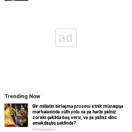
ad
Trending Now
Bir millətin birləşmə prosesi etnik münaqişə
mərhələsində sülh yolu və ya hərbi yalnız
zorakı şəkildə baş verir, və ya yalnız dinc
əməkdaşlıq şəklində?
Formalaşma