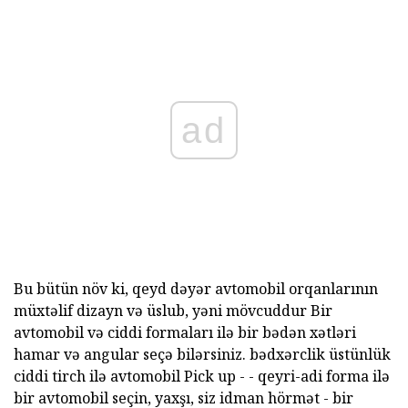
ad
Bu bütün növ ki, qeyd dəyər avtomobil orqanlarının
müxtəlif dizayn və üslub, yəni mövcuddur Bir
avtomobil və ciddi formaları ilə bir bədən xətləri
hamar və angular seçə bilərsiniz. bədxərclik üstünlük
ciddi tirch ilə avtomobil Pick up - - qeyri-adi forma ilə
bir avtomobil seçin, yaxşı, siz idman hörmət - bir