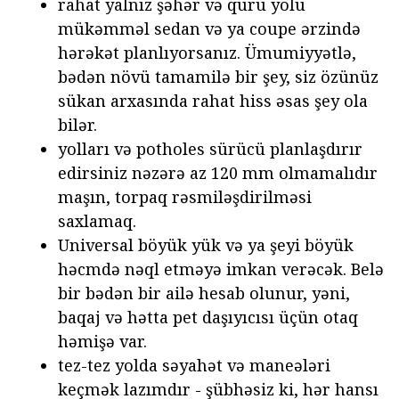
rahat yalnız şəhər və quru yolu
mükəmməl sedan və ya coupe ərzində
hərəkət planlıyorsanız. Ümumiyyətlə,
bədən növü tamamilə bir şey, siz özünüz
sükan arxasında rahat hiss əsas şey ola
bilər.
yolları və potholes sürücü planlaşdırır
edirsiniz nəzərə az 120 mm olmamalıdır
maşın, torpaq rəsmiləşdirilməsi
saxlamaq.
Universal böyük yük və ya şeyi böyük
həcmdə nəql etməyə imkan verəcək. Belə
bir bədən bir ailə hesab olunur, yəni,
baqaj və hətta pet daşıyıcısı üçün otaq
həmişə var.
tez-tez yolda səyahət və maneələri
keçmək lazımdır - şübhəsiz ki, hər hansı