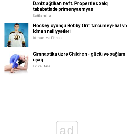
Dəniz ağtikan neft. Properties xalq
təbabətində primenyaemyae
Sağlamlıq
Hockey oyunçu Bobby Orr: tərcümeyi-hal və
idman nailiyyətləri
İdman və Fitnes
Gimnastika üzrə Children - güclü və sağlam
uşaq
Ev və Ailə
ad