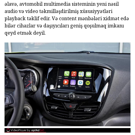
əlavə, avtomobil multimedia sisteminin yeni nəsil
audio və video təkmilləşdirilmiş xüsusiyyətləri
playback təklif edir. Və content mənbələri xidmət edə
bilər cihazlar və daşıyıcıları geniş qoşulmaq imkanı
qeyd etmək deyil.