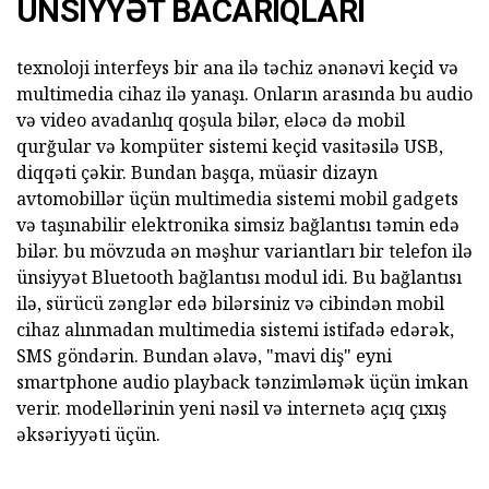
ÜNSIYYƏT BACARIQLARI
texnoloji interfeys bir ana ilə təchiz ənənəvi keçid və
multimedia cihaz ilə yanaşı. Onların arasında bu audio
və video avadanlıq qoşula bilər, eləcə də mobil
qurğular və kompüter sistemi keçid vasitəsilə USB,
diqqəti çəkir. Bundan başqa, müasir dizayn
avtomobillər üçün multimedia sistemi mobil gadgets
və taşınabilir elektronika simsiz bağlantısı təmin edə
bilər. bu mövzuda ən məşhur variantları bir telefon ilə
ünsiyyət Bluetooth bağlantısı modul idi. Bu bağlantısı
ilə, sürücü zənglər edə bilərsiniz və cibindən mobil
cihaz alınmadan multimedia sistemi istifadə edərək,
SMS göndərin. Bundan əlavə, "mavi diş" eyni
smartphone audio playback tənzimləmək üçün imkan
verir. modellərinin yeni nəsil və internetə açıq çıxış
əksəriyyəti üçün.