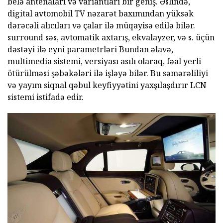
belə antenaları və variantları bir geniş. Əslində,
digital avtomobil TV nəzarət baxımından yüksək
dərəcəli alıcıları və çalar ilə müqayisə edilə bilər.
surround səs, avtomatik axtarış, ekvalayzer, və s. üçün
dəstəyi ilə eyni parametrləri Bundan əlavə,
multimedia sistemi, versiyası asılı olaraq, fəal yerli
ötürülməsi şəbəkələri ilə işləyə bilər. Bu səmərəliliyi
və yayım siqnal qəbul keyfiyyətini yaxşılaşdırır LCN
sistemi istifadə edir.