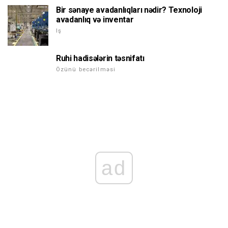
Bir sənaye avadanlıqları nədir? Texnoloji
avadanlıq və inventar
Iş
Ruhi hadisələrin təsnifatı
Özünü becərilməsi
ad