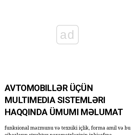
ad
AVTOMOBILLƏR ÜÇÜN
MULTIMEDIA SISTEMLƏRI
HAQQINDA ÜMUMI MƏLUMAT
funksional məzmunu və texniki içlik, forma amil və bu