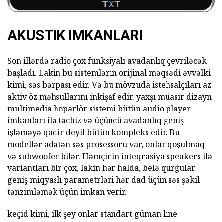
AKUSTIK IMKANLARI
Son illərdə radio çox funksiyalı avadanlıq çevriləcək
başladı. Lakin bu sistemlərin orijinal məqsədi əvvəlki
kimi, səs bərpası edir. Və bu mövzuda istehsalçıları az
aktiv öz məhsullarını inkişaf edir. yaxşı müasir dizayn
multimedia hoparlör sistemi bütün audio player
imkanları ilə təchiz və üçüncü avadanlıq geniş
işləməyə qadir deyil bütün kompleks edir. Bu
modellər adətən səs prosessoru var, onlar qoşulmaq
və subwoofer bilər. Həmçinin inteqrasiya speakers ilə
variantları bir çox, lakin hər halda, belə qurğular
geniş miqyaslı parametrləri hər dad üçün səs şəkil
tənzimləmək üçün imkan verir.
keçid kimi, ilk şey onlar standart güman line