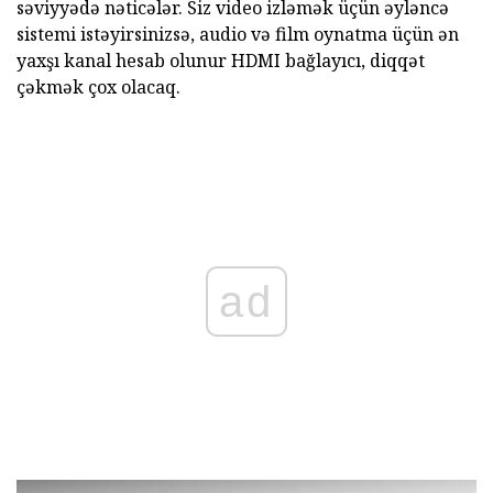
səviyyədə nəticələr. Siz video izləmək üçün əyləncə
sistemi istəyirsinizsə, audio və film oynatma üçün ən
yaxşı kanal hesab olunur HDMI bağlayıcı, diqqət
çəkmək çox olacaq.
ad