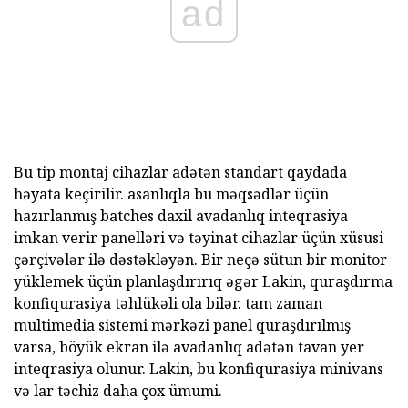
ad
Bu tip montaj cihazlar adətən standart qaydada
həyata keçirilir. asanlıqla bu məqsədlər üçün
hazırlanmış batches daxil avadanlıq inteqrasiya
imkan verir panelləri və təyinat cihazlar üçün xüsusi
çərçivələr ilə dəstəkləyən. Bir neçə sütun bir monitor
yüklemek üçün planlaşdırırıq əgər Lakin, quraşdırma
konfiqurasiya təhlükəli ola bilər. tam zaman
multimedia sistemi mərkəzi panel quraşdırılmış
varsa, böyük ekran ilə avadanlıq adətən tavan yer
inteqrasiya olunur. Lakin, bu konfiqurasiya minivans
və lar təchiz daha çox ümumi.