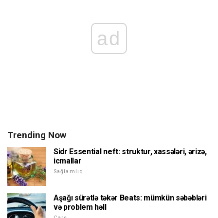
ad
Trending Now
Sidr Essential neft: struktur, xassələri, ərizə,
icmallar
Sağlamlıq
Aşağı sürətlə təkər Beats: mümkün səbəbləri
və problem həll
Cars