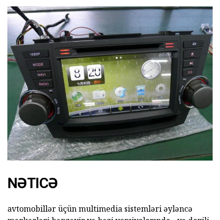
NƏTICƏ
avtomobillər üçün multimedia sistemləri əyləncə