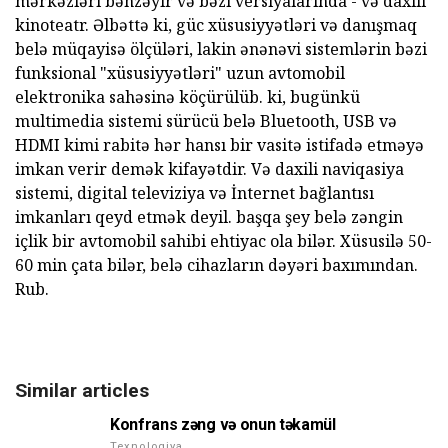
mərkəzləri bənzəyir və bəzi versiyalarında - və daxili
kinoteatr. Əlbəttə ki, güc xüsusiyyətləri və danışmaq
belə müqayisə ölçüləri, lakin ənənəvi sistemlərin bəzi
funksional "xüsusiyyətləri" uzun avtomobil
elektronika sahəsinə köçürülüb. ki, bugünkü
multimedia sistemi sürücü belə Bluetooth, USB və
HDMI kimi rabitə hər hansı bir vasitə istifadə etməyə
imkan verir demək kifayətdir. Və daxili naviqasiya
sistemi, digital televiziya və İnternet bağlantısı
imkanları qeyd etmək deyil. başqa şey belə zəngin
içlik bir avtomobil sahibi ehtiyac ola bilər. Xüsusilə 50-
60 min çata bilər, belə cihazların dəyəri baxımından.
Rub.
Similar articles
Konfrans zəng və onun təkamül
Texnologiya