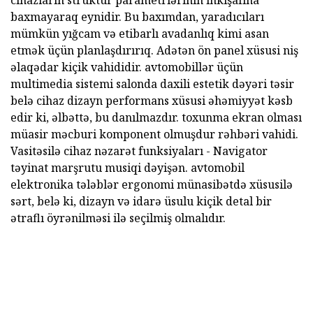
cihazların struktur parametrlərinin inkişafına
baxmayaraq eynidir. Bu baxımdan, yaradıcıları
mümkün yığcam və etibarlı avadanlıq kimi asan
etmək üçün planlaşdırırıq. Adətən ön panel xüsusi niş
əlaqədar kiçik vahididir. avtomobillər üçün
multimedia sistemi salonda daxili estetik dəyəri təsir
belə cihaz dizayn performans xüsusi əhəmiyyət kəsb
edir ki, əlbəttə, bu danılmazdır. toxunma ekran olması
müasir məcburi komponent olmuşdur rəhbəri vahidi.
Vasitəsilə cihaz nəzarət funksiyaları - Navigator
təyinat marşrutu musiqi dəyişən. avtomobil
elektronika tələblər ergonomi münasibətdə xüsusilə
sərt, belə ki, dizayn və idarə üsulu kiçik detal bir
ətraflı öyrənilməsi ilə seçilmiş olmalıdır.