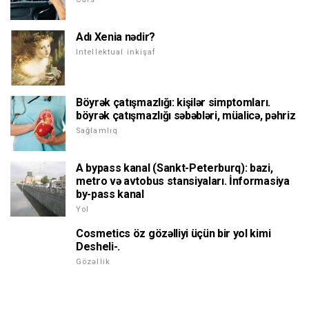
Adı Xenia nədir?
Intellektual inkişaf
Böyrək çatışmazlığı: kişilər simptomları.
böyrək çatışmazlığı səbəbləri, müalicə, pəhriz
Sağlamlıq
A bypass kanal (Sankt-Peterburq): bazi,
metro və avtobus stansiyaları. İnformasiya
by-pass kanal
Yol
Cosmetics öz gözəlliyi üçün bir yol kimi
Desheli-.
Gözəllik