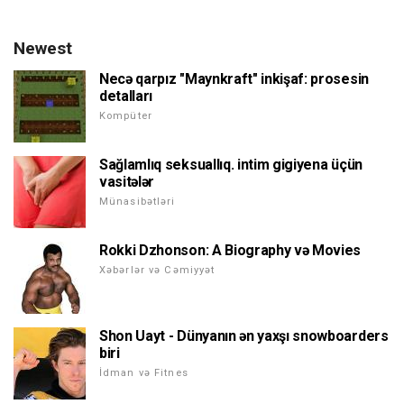
Newest
Necə qarpız "Maynkraft" inkişaf: prosesin
detalları
Kompüter
Sağlamlıq seksuallıq. intim gigiyena üçün
vasitələr
Münasibətləri
Rokki Dzhonson: A Biography və Movies
Xəbərlər və Cəmiyyət
Shon Uayt - Dünyanın ən yaxşı snowboarders
biri
İdman və Fitnes