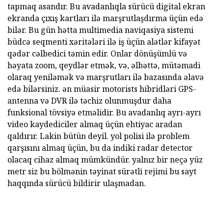
tapmaq asandır. Bu avadanlıqla sürücü digital ekran
ekranda çıxış kartları ilə marşrutlaşdırma üçün edə
bilər. Bu gün hətta multimedia naviqasiya sistemi
büdcə seqmenti xəritələri ilə iş üçün alətlər kifayət
qədər cəlbedici təmin edir. Onlar dönüşümlü və
həyata zoom, qeydlər etmək, və, əlbəttə, mütəmadi
olaraq yeniləmək və marşrutları ilə bazasında əlavə
edə bilərsiniz. ən müasir motorists hibridləri GPS-
antenna və DVR ilə təchiz olunmuşdur daha
funksional tövsiyə etməlidir. Bu avadanlıq ayrı-ayrı
video kaydediciler almaq üçün ehtiyac aradan
qaldırır. Lakin bütün deyil. yol polisi ilə problem
qarşısını almaq üçün, bu da indiki radar detector
olacaq cihaz almaq mümkündür. yalnız bir neçə yüz
metr siz bu bölmənin təyinat sürətli rejimi bu sayt
haqqında sürücü bildirir ulaşmadan.