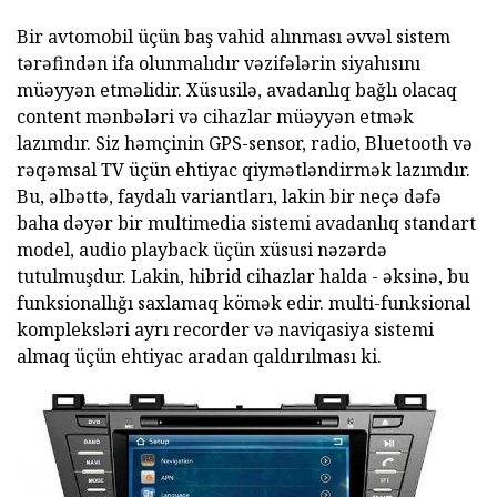
Bir avtomobil üçün baş vahid alınması əvvəl sistem
tərəfindən ifa olunmalıdır vəzifələrin siyahısını
müəyyən etməlidir. Xüsusilə, avadanlıq bağlı olacaq
content mənbələri və cihazlar müəyyən etmək
lazımdır. Siz həmçinin GPS-sensor, radio, Bluetooth və
rəqəmsal TV üçün ehtiyac qiymətləndirmək lazımdır.
Bu, əlbəttə, faydalı variantları, lakin bir neçə dəfə
baha dəyər bir multimedia sistemi avadanlıq standart
model, audio playback üçün xüsusi nəzərdə
tutulmuşdur. Lakin, hibrid cihazlar halda - əksinə, bu
funksionallığı saxlamaq kömək edir. multi-funksional
kompleksləri ayrı recorder və naviqasiya sistemi
almaq üçün ehtiyac aradan qaldırılması ki.