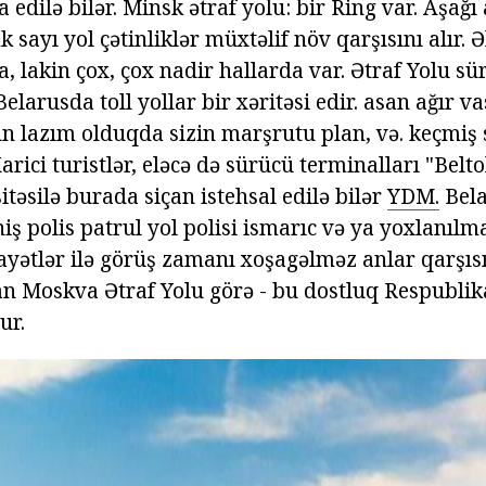
edilə bilər. Minsk ətraf yolu: bir Ring var. Aşağı
ik sayı yol çətinliklər müxtəlif növ qarşısını alır. Ə
a, lakin çox, çox nadir hallarda var. Ətraf Yolu sü
elarusda toll yollar bir xəritəsi edir. asan ağır va
n lazım olduqda sizin marşrutu plan, və. keçmiş 
arici turistlər, eləcə də sürücü terminalları "Belto
itəsilə burada siçan istehsal edilə bilər
YDM.
Bela
niş polis patrul yol polisi ismarıc və ya yoxlanıl
ayətlər ilə görüş zamanı xoşagəlməz anlar qarşıs
n Moskva Ətraf Yolu görə - bu dostluq Respublik
ur.