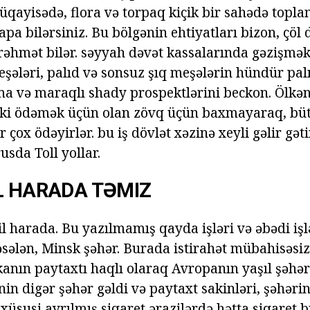
müqayisədə, flora və torpaq kiçik bir sahədə topl
tapa bilərsiniz. Bu bölgənin ehtiyatları bizon, çöl
 rəhmət bilər. səyyah dəvət kassalarında gəzişmək
eşələri, palıd və sonsuz şıq meşələrin hündür pal
a və maraqlı shady prospektlərini beckon. Ölkəni
 ki ödəmək üçün olan zövq üçün baxmayaraq, b
bir çox ödəyirlər. bu iş dövlət xəzinə xeyli gəlir gə
rusda Toll yollar.
L HARADA TƏMIZ
il harada. Bu yazılmamış qayda işləri və əbədi iş
əsələn, Minsk şəhər. Burada istirahət mübahisəsiz
kanın paytaxtı haqlı olaraq Avropanın yaşıl şəhər
ənin digər şəhər gəldi və paytaxt sakinləri, şəhəri
xüsusi ayrılmış siqaret ərazilərdə hətta siqaret b