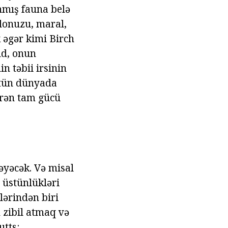
anmış fauna belə
 donuzu, maral,
 əgər kimi Birch
ıd, onun
n təbii irsinin
ütün dünyada
tirən tam gücü
ləyəcək. Və misal
 üstünlükləri
lərindən biri
n zibil atmaq və
utts: