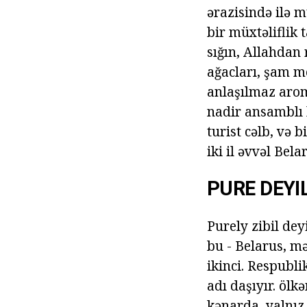
ərazisində ilə 
bir müxtəliflik 
sığın, Allahdan
ağacları, şam m
anlaşılmaz arom
nadir ansamblı
turist cəlb, və 
iki il əvvəl Bela
PURE DEYI
Purely zibil dey
bu - Belarus, m
ikinci. Respubli
adı daşıyır. ölk
kənarda, yalnız 