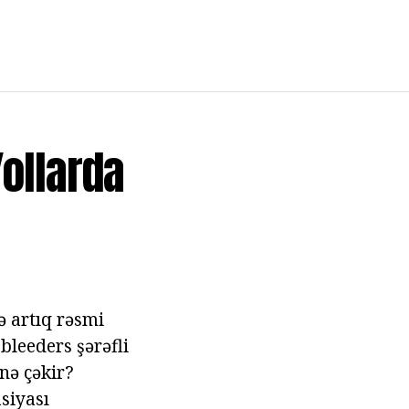
Yollarda
ə artıq rəsmi
leeders şərəfli
nə çəkir?
asiyası