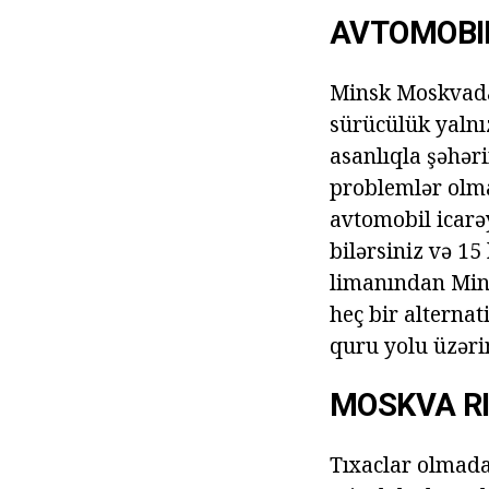
AVTOMOBIL
Minsk Moskvadan
sürücülük yalnız
asanlıqla şəhər
problemlər olma
avtomobil icarə
bilərsiniz və 15
limanından Mins
heç bir alternat
quru yolu üzəri
MOSKVA R
Tıxaclar olmada