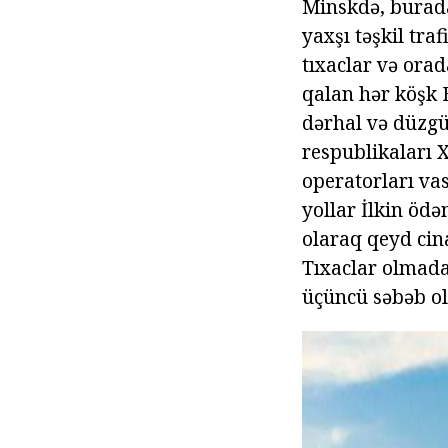
Minskdə, burada 
yaxşı təşkil traf
tıxaclar və orad
qalan hər köşk B
dərhal və düzgü
respublikaları X
operatorları vas
yollar İlkin ödə
olaraq qeyd cin
Tıxaclar olmada
üçüncü səbəb ol