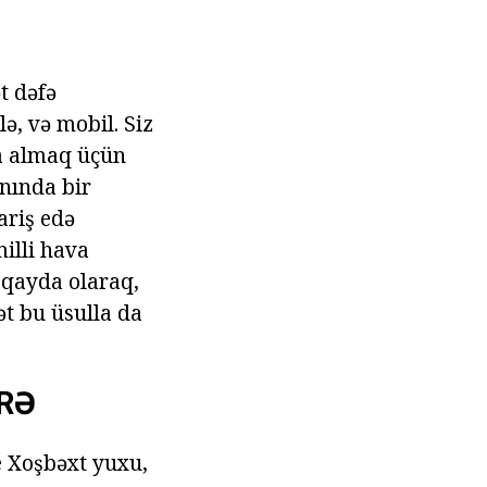
t dəfə
lə, və mobil. Siz
da almaq üçün
anında bir
ariş edə
milli hava
r qayda olaraq,
ət bu üsulla da
RƏ
e Xoşbəxt yuxu,