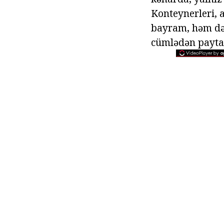
Konteynerleri, a
bayram, həm də 
cümlədən paytax