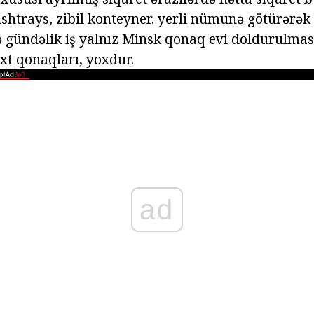
shtrays, zibil konteyner. yerli nümunə götürərək 
gündəlik iş yalnız Minsk qonaq evi doldurulması
t qonaqları, yoxdur.
ad