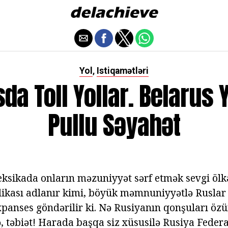
Yol
Istiqamətləri
,
da Toll Yollar. Belarus 
Pullu Səyahət
ksikada onların məzuniyyət sərf etmək sevgi ölk
ikası adlanır kimi, böyük məmnuniyyətlə Ruslar b
xpanses göndərilir ki. Nə Rusiyanın qonşuları özü
tə, təbiət! Harada başqa siz xüsusilə Rusiya Feder