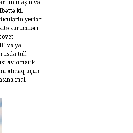
 artım maşın və
lbəttə ki,
rücülərin yerləri
sitə sürücüləri
sovet
ll" və ya
rusda toll
ması avtomatik
ını almaq üçün.
asına mal