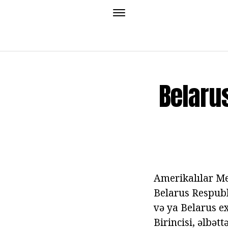
Belarus
Amerikalılar Me
Belarus Respubl
və ya Belarus e
Birincisi, əlbət