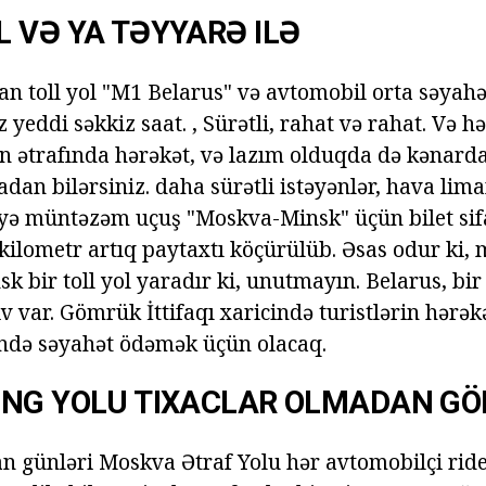
 VƏ YA TƏYYARƏ ILƏ
 toll yol "M1 Belarus" və avtomobil orta səyahə
 yeddi səkkiz saat. , Sürətli, rahat və rahat. Və hə
in ətrafında hərəkət, və lazım olduqda də kənar
dan bilərsiniz. daha sürətli istəyənlər, hava lim
yə müntəzəm uçuş "Moskva-Minsk" üçün bilet sif
 kilometr artıq paytaxtı köçürülüb. Əsas odur ki, 
k bir toll yol yaradır ki, unutmayın. Belarus, bi
iv var. Gömrük İttifaqı xaricində turistlərin hərək
ndə səyahət ödəmək üçün olacaq.
ING YOLU TIXACLAR OLMADAN GÖ
n günləri Moskva Ətraf Yolu hər avtomobilçi rid