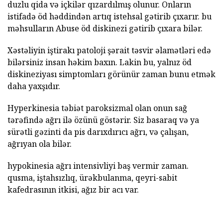
duzlu qida və içkilər qızardılmış olunur. Onların
istifadə öd həddindən artıq istehsal gətirib çıxarır. bu
məhsulların Abuse öd diskinezi gətirib çıxara bilər.
Xəstəliyin iştirakı patoloji şərait təsvir əlamətləri edə
bilərsiniz insan həkim baxın. Lakin bu, yalnız öd
diskineziyası simptomları görünür zaman bunu etmək
daha yaxşıdır.
Hyperkinesia təbiət paroksizmal olan onun sağ
tərəfində ağrı ilə özünü göstərir. Siz basaraq və ya
sürətli gəzinti da pis darıxdırıcı ağrı, və çalışan,
ağrıyan ola bilər.
hypokinesia ağrı intensivliyi baş vermir zaman.
qusma, iştahsızlıq, ürəkbulanma, qeyri-sabit
kafedrasının itkisi, ağız bir acı var.