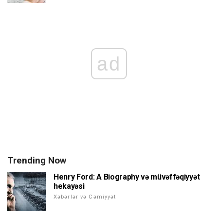
ad
Trending Now
Henry Ford: A Biography və müvəffəqiyyət
hekayəsi
Xəbərlər və Cəmiyyət