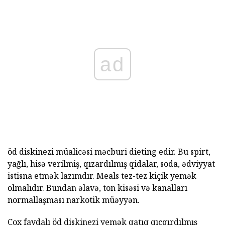
ad
öd diskinezi müalicəsi məcburi dieting edir. Bu spirt,
yağlı, hisə verilmiş, qızardılmış qidalar, soda, ədviyyat
istisna etmək lazımdır. Meals tez-tez kiçik yemək
olmalıdır. Bundan əlavə, ton kisəsi və kanalları
normallaşması narkotik müəyyən.
Çox faydalı öd diskinezi yemək qatıq qıcqırdılmış