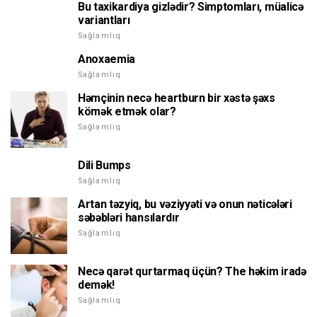
Bu taxikardiya gizlədir? Simptomları, müalicə
variantları
Sağlamlıq
Anoxaemia
Sağlamlıq
Həmçinin necə heartburn bir xəstə şəxs
kömək etmək olar?
Sağlamlıq
Dili Bumps
Sağlamlıq
Artan təzyiq, bu vəziyyəti və onun nəticələri
səbəbləri hansılardır
Sağlamlıq
Necə qarət qurtarmaq üçün? The həkim iradə
demək!
Sağlamlıq