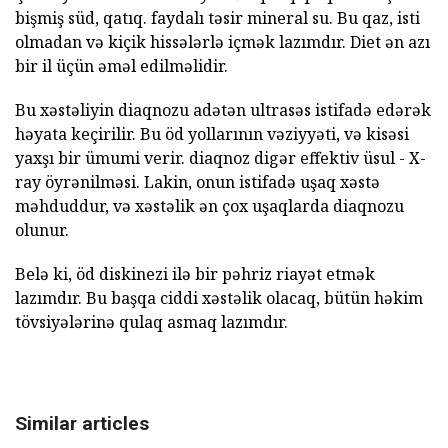
bişmiş süd, qatıq. faydalı təsir mineral su. Bu qaz, isti
olmadan və kiçik hissələrlə içmək lazımdır. Diet ən azı
bir il üçün əməl edilməlidir.
Bu xəstəliyin diaqnozu adətən ultrasəs istifadə edərək
həyata keçirilir. Bu öd yollarının vəziyyəti, və kisəsi
yaxşı bir ümumi verir. diaqnoz digər effektiv üsul - X-
ray öyrənilməsi. Lakin, onun istifadə uşaq xəstə
məhduddur, və xəstəlik ən çox uşaqlarda diaqnozu
olunur.
Belə ki, öd diskinezi ilə bir pəhriz riayət etmək
lazımdır. Bu başqa ciddi xəstəlik olacaq, bütün həkim
tövsiyələrinə qulaq asmaq lazımdır.
Similar articles