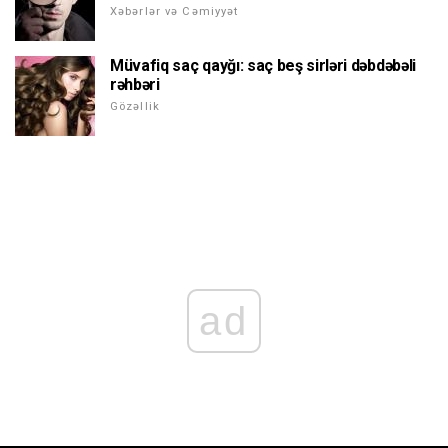
Xəbərlər və Cəmiyyət
Müvafiq saç qayğı: saç beş sirləri dəbdəbəli
rəhbəri
Gözəllik
ad