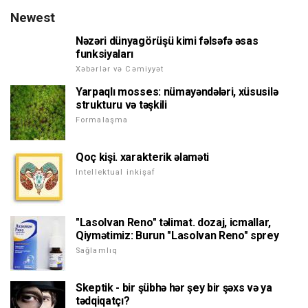
Newest
Nəzəri dünyagörüşü kimi fəlsəfə əsas
funksiyaları
Xəbərlər və Cəmiyyət
Yarpaqlı mosses: nümayəndələri, xüsusilə
strukturu və təşkili
Formalaşma
Qoç kişi. xarakterik əlaməti
Intellektual inkişaf
"Lasolvan Reno" təlimat. dozaj, icmallar,
Qiymətimiz: Burun "Lasolvan Reno" sprey
Sağlamlıq
Skeptik - bir şübhə hər şey bir şəxs və ya
tədqiqatçı?