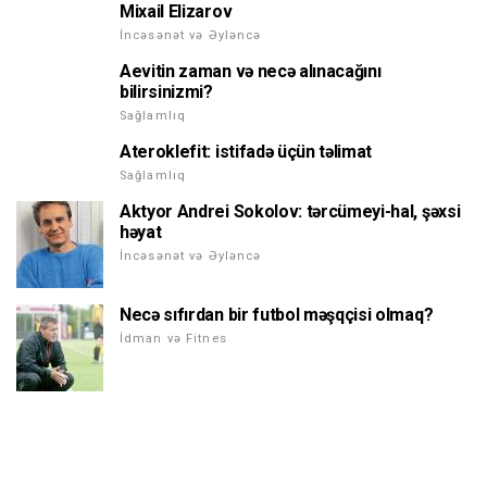
Mixail Elizarov
İncəsənət və Əyləncə
Aevitin zaman və necə alınacağını
bilirsinizmi?
Sağlamlıq
Ateroklefit: istifadə üçün təlimat
Sağlamlıq
Aktyor Andrei Sokolov: tərcümeyi-hal, şəxsi
həyat
İncəsənət və Əyləncə
Necə sıfırdan bir futbol məşqçisi olmaq?
İdman və Fitnes