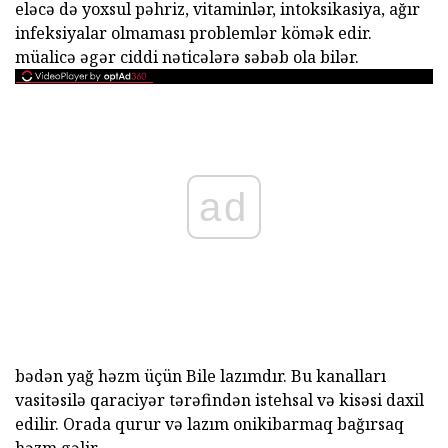
eləcə də yoxsul pəhriz, vitaminlər, intoksikasiya, ağır
infeksiyalar olmaması problemlər kömək edir.
müalicə əgər ciddi nəticələrə səbəb ola bilər.
ad
bədən yağ həzm üçün Bile lazımdır. Bu kanalları
vasitəsilə qaraciyər tərəfindən istehsal və kisəsi daxil
edilir. Orada qurur və lazım onikibarmaq bağırsaq