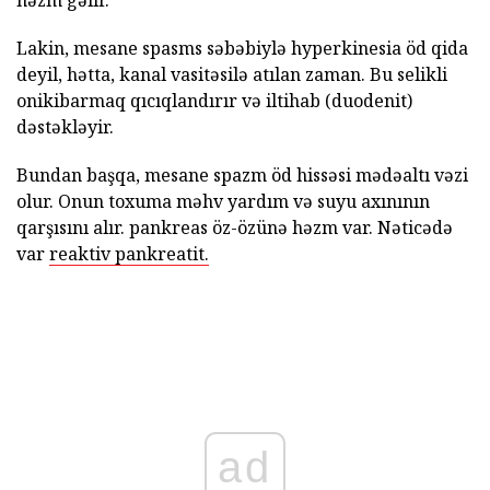
həzm gəlir.
Lakin, mesane spasms səbəbiylə hyperkinesia öd qida
deyil, hətta, kanal vasitəsilə atılan zaman. Bu selikli
onikibarmaq qıcıqlandırır və iltihab (duodenit)
dəstəkləyir.
Bundan başqa, mesane spazm öd hissəsi mədəaltı vəzi
olur. Onun toxuma məhv yardım və suyu axınının
qarşısını alır. pankreas öz-özünə həzm var. Nəticədə
var
reaktiv pankreatit.
ad