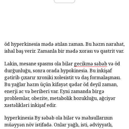
öd hyperkinesia mədə atılan zaman. Bu həzm narahat,
ishal baş verir. Zamanla bir mədə xorası və qastrit var.
Lakin, mesane spasms ola bilər
gecikmə səbəb
və öd
durğunluğu, sonra orada hypokinesia. Bu inkişaf
gətirib çıxarır xroniki xolesistit və daş formalaşması.
Bu yağlar həzm üçün kifayət qədər öd deyil zaman,
enerji ac və beriberi var. Eyni zamanda birgə
problemlər, obezite, metabolik bozukluğu, ağciyər
xəstəlikləri inkişaf edir.
hyperkinesia By səbəb ola bilər və məhsullarının
müəyyən növ istifadə. Onlar yağlı, isti, ədviyyatlı,