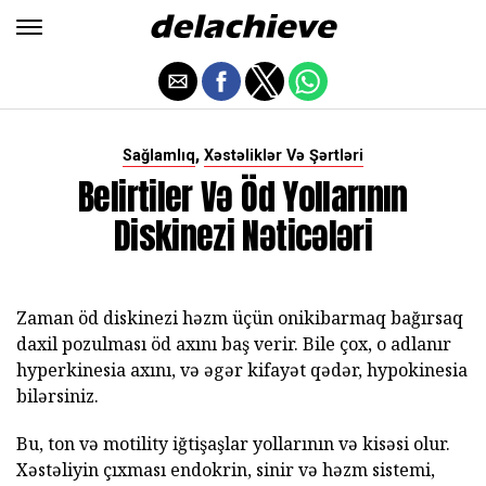
,
Sağlamlıq
Xəstəliklər Və Şərtləri
Belirtiler Və Öd Yollarının
Diskinezi Nəticələri
Zaman öd diskinezi həzm üçün onikibarmaq bağırsaq
daxil pozulması öd axını baş verir. Bile çox, o adlanır
hyperkinesia axını, və əgər kifayət qədər, hypokinesia
bilərsiniz.
Bu, ton və motility iğtişaşlar yollarının və kisəsi olur.
Xəstəliyin çıxması endokrin, sinir və həzm sistemi,