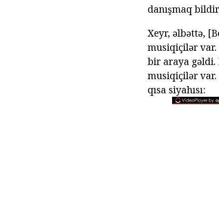
danışmaq bildiri
Xeyr, əlbəttə, 
musiqiçilər var
bir araya gəldi
musiqiçilər var.
qısa siyahısı: