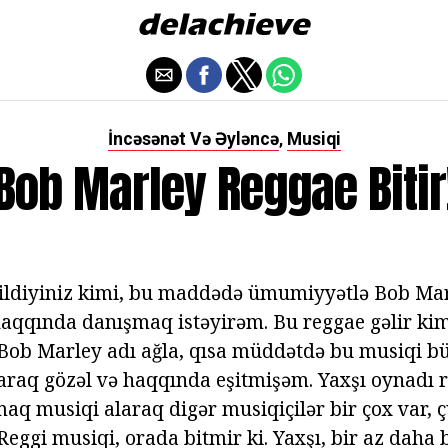
İncəsənət Və Əyləncə
Musiqi
,
Bob Marley Reggae Bitir
Bildiyiniz kimi, bu maddədə ümumiyyətlə Bob Ma
aqqında danışmaq istəyirəm. Bu reggae gəlir kim
l Bob Marley adı ağla, qısa müddətdə bu musiqi b
olaraq gözəl və haqqında eşitmişəm. Yaxşı oynadı 
q musiqi alaraq digər musiqiçilər bir çox var,
Reggi musiqi, orada bitmir ki. Yaxşı, bir az daha