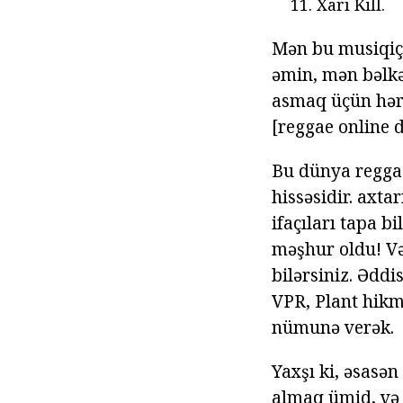
Xarı Kill.
Mən bu musiqiçil
əmin, mən bəlkə
asmaq üçün hər 
[reggae online d
Bu dünya reggae
hissəsidir. axta
ifaçıları tapa b
məşhur oldu! Və
bilərsiniz. Əddi
VPR, Plant hikmə
nümunə verək.
Yaxşı ki, əsasən
almaq ümid, və 