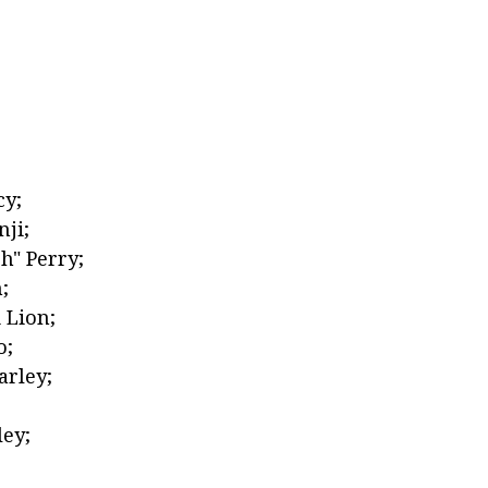
cy;
nji;
h" Perry;
;
 Lion;
o;
rley;
ley;