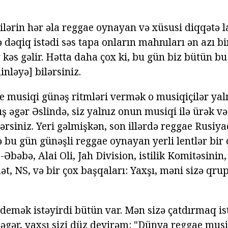
ərin hər əla reggae oynayan və xüsusi diqqətə lay
 dəqiq istədi səs tapa onların mahnıları ən azı b
kəs gəlir. Hətta daha çox ki, bu gün biz bütün bu
inləyə] bilərsiniz.
 musiqi günəş ritmləri vermək o musiqiçilər yaln
rış əgər Əslində, siz yalnız onun musiqi ilə ürək 
ilərsiniz. Yeri gəlmişkən, son illərdə reggae Rusi
 bu gün günəşli reggae oynayan yerli lentlər bir 
s-Əbəbə, Alai Oli, Jah Division, istilik Komitəsinin
t, NS, və bir çox başqaları: Yaxşı, məni sizə qrup
 demək istəyirdi bütün var. Mən sizə çatdırmaq is
əgər, yaxşı sizi düz deyirəm: "Dünya reggae musi