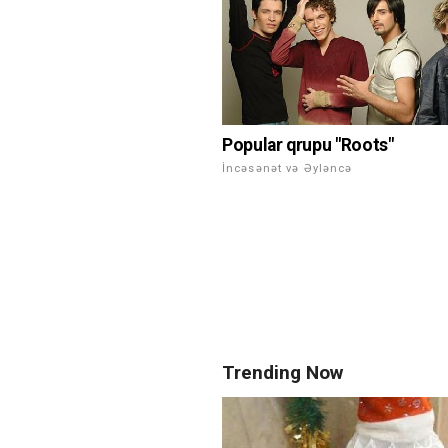
Popular qrupu "Roots"
İncəsənət və Əyləncə
Trending Now