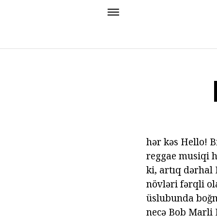
hər kəs Hello! 
reggae musiqi h
ki, artıq dərha
növləri fərqli 
üslubunda boğma
necə Bob Marli 