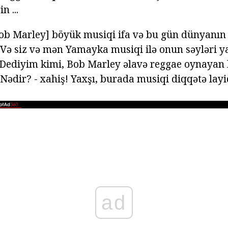
n ...
[Bob Marley] böyük musiqi ifa və bu gün dünyanın
. Və siz və mən Yamayka musiqi ilə onun səyləri y
. Dediyim kimi, Bob Marley əlavə reggae oynayan 
 Nədir? - xahiş! Yaxşı, burada musiqi diqqətə layi
ad