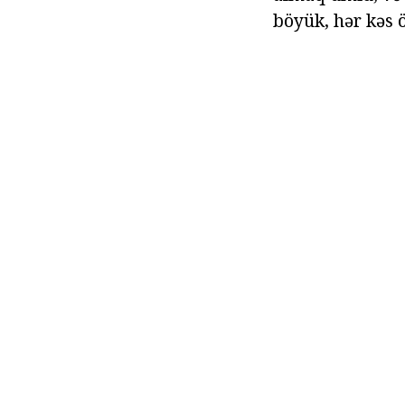
böyük, hər kəs ö