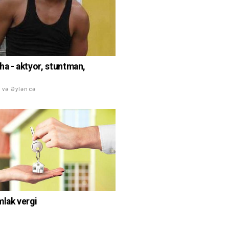
ha - aktyor, stuntman,
 və Əyləncə
mlak vergi