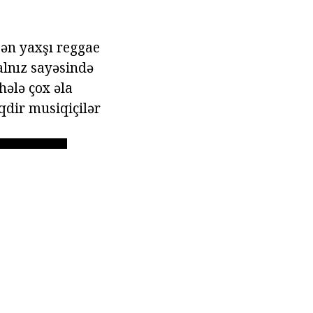
 ən yaxşı reggae
alnız sayəsində
hələ çox əla
qdir musiqiçilər