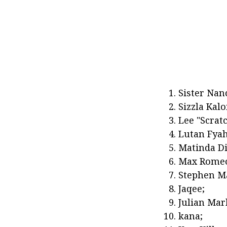
Sister Nan
Sizzla Kalo
Lee "Scratc
Lutan Fyah
Matinda Di
Max Rome
Stephen Ma
Jaqee;
Julian Mar
kana;