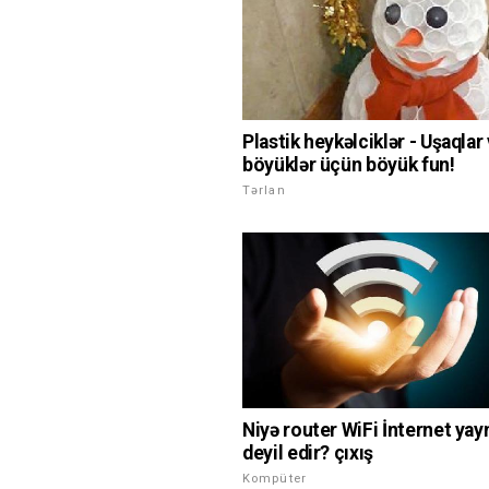
Plastik heykəlciklər - Uşaqlar
böyüklər üçün böyük fun!
Tərlan
Niyə router WiFi İnternet ya
deyil edir? çıxış
Kompüter