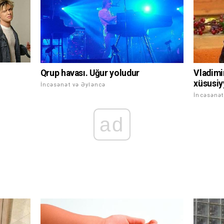
Qrup havası. Uğur yoludur
Vladimir
xüsusiy
İncəsənət və Əyləncə
İncəsənət
ad