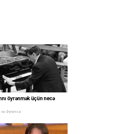
hnı öyrənmək üçün necə
 və Əyləncə