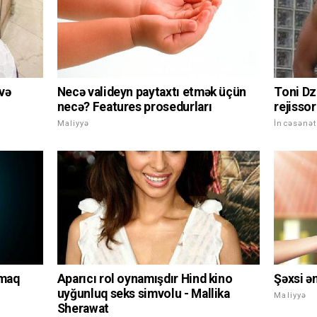
Toni Dz
 və
Necə valideyn paytaxtı etmək üçün
rejissor
necə? Features prosedurları
İncəsənət
Maliyyə
Şəxsi ə
ymaq
Aparıcı rol oynamışdır Hind kino
uyğunluq seks simvolu - Mallika
Maliyyə
Sherawat