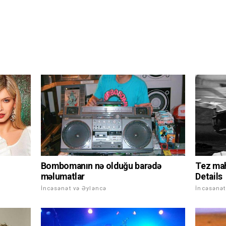
Bombomanın nə olduğu barədə
Tez ma
məlumatlar
Details
İncəsənət və Əyləncə
İncəsənət