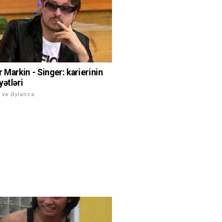
 Markin - Singer: karierinin
yətləri
 və Əyləncə