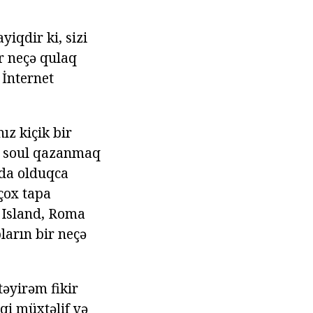
iqdir ki, sizi
ir neçə qulaq
 İnternet
ız kiçik bir
və soul qazanmaq
yada olduqca
çox tapa
, Island, Roma
ların bir neçə
təyirəm fikir
qi müxtəlif və