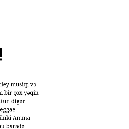
!
rley musiqi və
i bir çox yəqin
ütün digər
reggae
 çünki Amma
 bu barədə