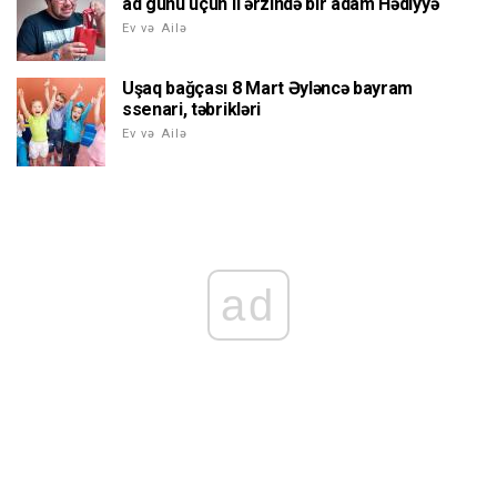
ad günü üçün il ərzində bir adam Hədiyyə
Ev və Ailə
Uşaq bağçası 8 Mart Əyləncə bayram
ssenari, təbrikləri
Ev və Ailə
ad