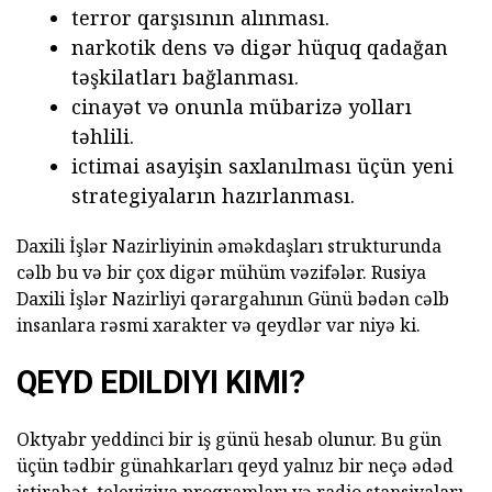
terror qarşısının alınması.
narkotik dens və digər hüquq qadağan
təşkilatları bağlanması.
cinayət və onunla mübarizə yolları
təhlili.
ictimai asayişin saxlanılması üçün yeni
strategiyaların hazırlanması.
Daxili İşlər Nazirliyinin əməkdaşları strukturunda
cəlb bu və bir çox digər mühüm vəzifələr. Rusiya
Daxili İşlər Nazirliyi qərargahının Günü bədən cəlb
insanlara rəsmi xarakter və qeydlər var niyə ki.
QEYD EDILDIYI KIMI?
Oktyabr yeddinci bir iş günü hesab olunur.
Bu gün
üçün tədbir günahkarları qeyd yalnız bir neçə ədəd