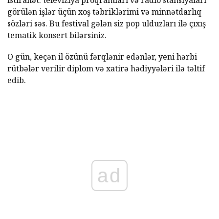
istirahət.
televiziya proqramları və radio stansiyaları
görülən işlər üçün xoş təbriklərimi və minnətdarlıq
sözləri səs.
Bu festival gələn siz pop ulduzları ilə çıxış
tematik konsert bilərsiniz.
O gün, keçən il özünü fərqlənir edənlər, yeni hərbi
rütbələr verilir diplom və xatirə hədiyyələri ilə təltif
edib.
ad