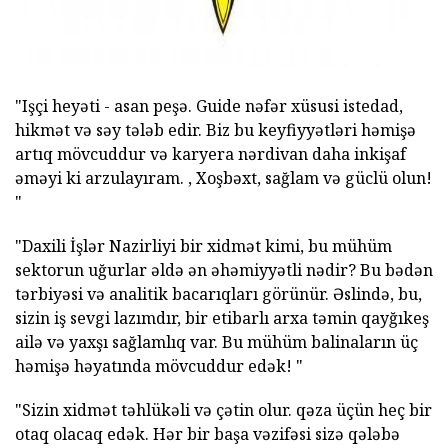
"Işçi heyəti - asan peşə.
Guide nəfər xüsusi istedad,
hikmət və səy tələb edir.
Biz bu keyfiyyətləri həmişə
artıq mövcuddur və karyera nərdivan daha inkişaf
əməyi ki arzulayıram.
, Xoşbəxt, sağlam və güclü olun!
"
"Daxili İşlər Nazirliyi bir xidmət kimi, bu mühüm
sektorun uğurlar əldə ən əhəmiyyətli nədir?
Bu bədən
tərbiyəsi və analitik bacarıqları görünür.
Əslində, bu,
sizin iş sevgi lazımdır, bir etibarlı arxa təmin qayğıkeş
ailə və yaxşı sağlamlıq var.
Bu mühüm balinaların üç
həmişə həyatında mövcuddur edək! "
"Sizin xidmət təhlükəli və çətin olur.
qəza üçün heç bir
otaq olacaq edək.
Hər bir başa vəzifəsi sizə qələbə