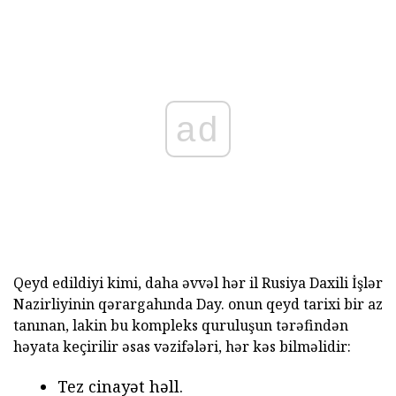
ad
Qeyd edildiyi kimi, daha əvvəl hər il Rusiya Daxili İşlər
Nazirliyinin qərargahında Day. onun qeyd tarixi bir az
tanınan, lakin bu kompleks quruluşun tərəfindən
həyata keçirilir əsas vəzifələri, hər kəs bilməlidir:
Tez cinayət həll.