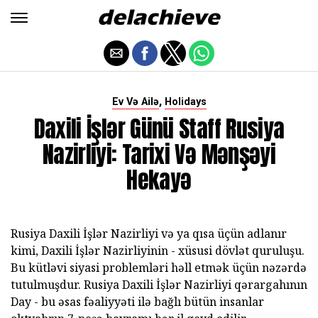
,
Ev Və Ailə
Holidays
Daxili İşlər Günü Staff Rusiya
Nazirliyi: Tarixi Və Mənşəyi
Hekayə
Rusiya Daxili İşlər Nazirliyi və ya qısa üçün adlanır
kimi, Daxili İşlər Nazirliyinin - xüsusi dövlət quruluşu.
Bu kütləvi siyasi problemləri həll etmək üçün nəzərdə
tutulmuşdur. Rusiya Daxili İşlər Nazirliyi qərargahının
Day - bu əsas fəaliyyəti ilə bağlı bütün insanlar