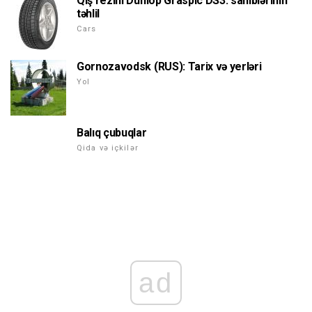
Qış rezini Dunlop Graspic DS3: sahiblərinin
təhlil
Cars
Gornozavodsk (RUS): Tarix və yerləri
Yol
Balıq çubuqlar
Qida və içkilər
ad