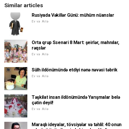
Similar articles
Rusiyada Vəkillər Günü: mühüm nüanslar
Ev və Ailə
Orta qrup Ssenari 8 Mart: şeirlər, mahnılar,
rəqslər
Ev və Ailə
Sülh ildönümündə etdiyi nənə nəvəsi təbrik
Ev və Ailə
Təşkilat insan ildönümündə Yarışmalar belə
çətin deyil!
Ev və Ailə
Maraqlı ideyalar, tövsiyələr və təhlil: 40 onun