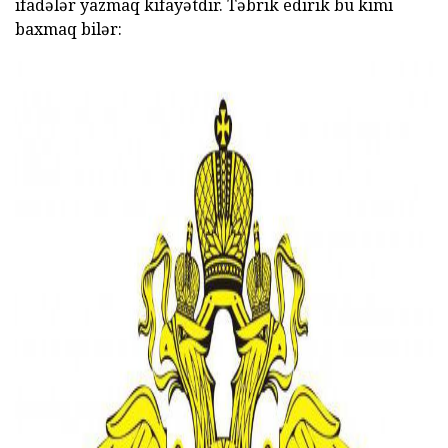
ifadələr yazmaq kifayətdir.
Təbrik edirik bu kimi
baxmaq bilər: