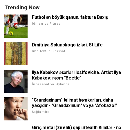
Trending Now
Futbol ən böyük qanun. faktura Baxış
İdman və Fitnes
Dmitriya Solunskogo izləri. St Life
Intellektual inkişaf
Ilya Kabakov əsərləri Iosifovicha. Artist Ilya
Kabakov: rəsm "Beetle"
İncəsənət və Əyləncə
"Grandaxinum" təlimat həmkarları. daha
yaxşıdır - "Grandaxinum" və ya "Afobazol"
Sağlamlıq
Giriş metal (zirehli) qapı Stealth Kilidlər - nə