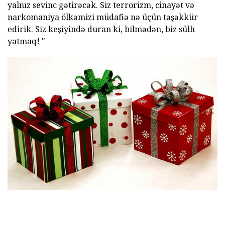
yalnız sevinc gətirəcək.
Siz terrorizm, cinayət və
narkomaniya ölkəmizi müdafiə nə üçün təşəkkür
edirik.
Siz keşiyində duran ki, bilmədən, biz sülh
yatmaq! "