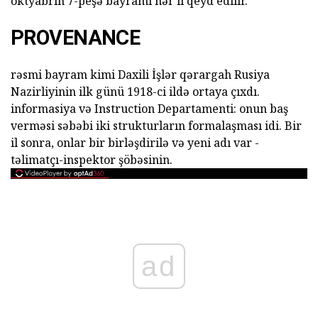
oktyabrın 7-peşə bayramı hər il qeyd edilir.
PROVENANCE
rəsmi bayram kimi Daxili İşlər qərargah Rusiya
Nazirliyinin ilk günü 1918-ci ildə ortaya çıxdı.
informasiya və Instruction Departamenti: onun baş
verməsi səbəbi iki strukturların formalaşması idi. Bir
il sonra, onlar bir birləşdirilə və yeni adı var -
təlimatçı-inspektor şöbəsinin.
ad