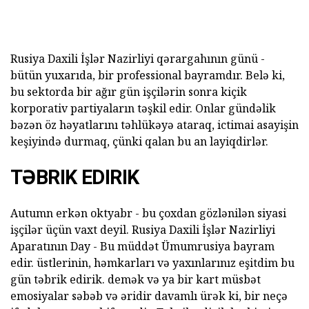
Rusiya Daxili İşlər Nazirliyi qərargahının günü -
bütün yuxarıda, bir professional bayramdır.
Belə ki,
bu sektorda bir ağır gün işçilərin sonra kiçik
korporativ partiyaların təşkil edir.
Onlar gündəlik
bəzən öz həyatlarını təhlükəyə ataraq, ictimai asayişin
keşiyində durmaq, çünki qalan bu an layiqdirlər.
TƏBRIK EDIRIK
Autumn erkən oktyabr - bu çoxdan gözlənilən siyasi
işçilər üçün vaxt deyil.
Rusiya Daxili İşlər Nazirliyi
Aparatının Day - Bu müddət Ümumrusiya bayram
edir.
üstlerinin, həmkarları və yaxınlarınız eşitdim bu
gün təbrik edirik.
demək və ya bir kart müsbət
emosiyalar səbəb və əridir davamlı ürək ki, bir neçə