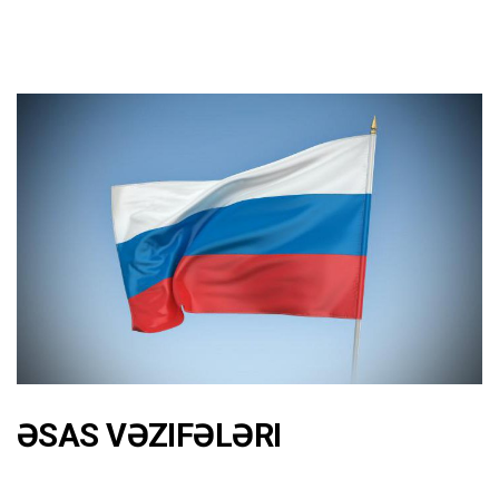
ƏSAS VƏZIFƏLƏRI