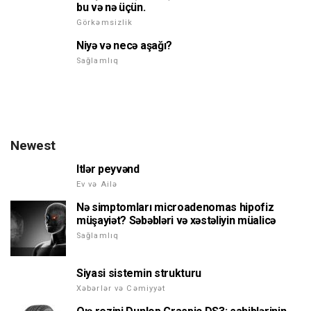
bu və nə üçün.
Görkəmsizlik
Niyə və necə aşağı?
Sağlamlıq
Newest
Itlər peyvənd
Ev və Ailə
Nə simptomları microadenomas hipofiz
müşayiət? Səbəbləri və xəstəliyin müalicə
Sağlamlıq
Siyasi sistemin strukturu
Xəbərlər və Cəmiyyət