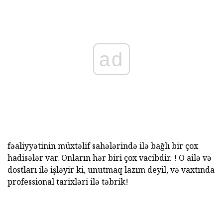
ad
fəaliyyətinin müxtəlif sahələrində ilə bağlı bir çox
hadisələr var.
Onların hər biri çox vacibdir.
!
O ailə və
dostları ilə işləyir ki, unutmaq lazım deyil, və vaxtında
professional tarixləri ilə təbrik!