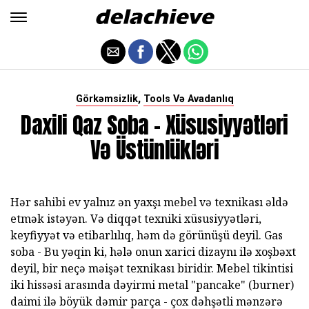
,
Görkəmsizlik
Tools Və Avadanlıq
Daxili Qaz Soba - Xüsusiyyətləri
Və Üstünlükləri
Hər sahibi ev yalnız ən yaxşı mebel və texnikası əldə
etmək istəyən. Və diqqət texniki xüsusiyyətləri,
keyfiyyət və etibarlılıq, həm də görünüşü deyil. Gas
soba - Bu yəqin ki, hələ onun xarici dizaynı ilə xoşbəxt
deyil, bir neçə məişət texnikası biridir. Mebel tikintisi
iki hissəsi arasında dəyirmi metal "pancake" (burner)
daimi ilə böyük dəmir parça - çox dəhşətli mənzərə