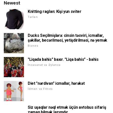
Newest
Knitting raglan: Kişi yun sviter
Tərlan
Ducks Seçilmişlərə: cinsin təsviri, icmallar,
şəkillər, becərilməsi, yetişdirilməsi, nə yemək
Biznes
"Liqada bahis" baxır. "Liqa bahis" - bahis
İncəsənət və Əyləncə
Diet "nərdivan" icmallar, hərəkət
İdman və Fitnes
Siz uşaqlar nəql etmək üçün avtobus sifariş
zaman bilmək lazımdır