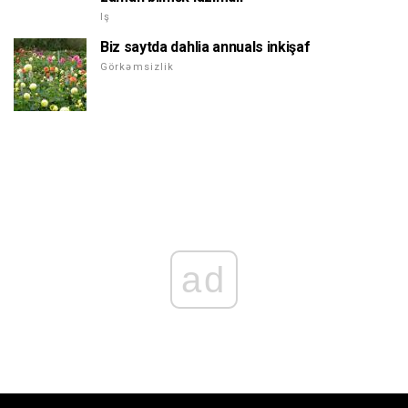
Iş
Biz saytda dahlia annuals inkişaf
Görkəmsizlik
ad