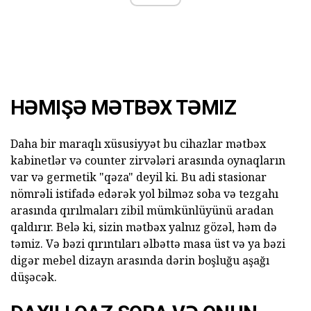
HƏMIŞƏ MƏTBƏX TƏMIZ
Daha bir maraqlı xüsusiyyət bu cihazlar mətbəx
kabinetlər və counter zirvələri arasında oynaqların
var və germetik "qəza" deyil ki. Bu adi stasionar
nömrəli istifadə edərək yol bilməz soba və tezgahı
arasında qırılmaları zibil mümkünlüyünü aradan
qaldırır. Belə ki, sizin mətbəx yalnız gözəl, həm də
təmiz. Və bəzi qırıntıları əlbəttə masa üst və ya bəzi
digər mebel dizayn arasında dərin boşluğu aşağı
düşəcək.