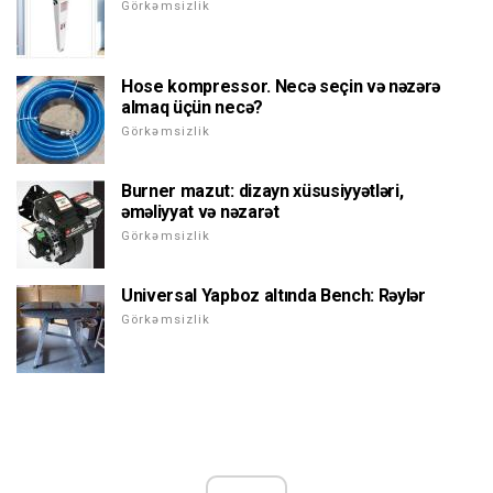
Görkəmsizlik
Hose kompressor. Necə seçin və nəzərə
almaq üçün necə?
Görkəmsizlik
Burner mazut: dizayn xüsusiyyətləri,
əməliyyat və nəzarət
Görkəmsizlik
Universal Yapboz altında Bench: Rəylər
Görkəmsizlik