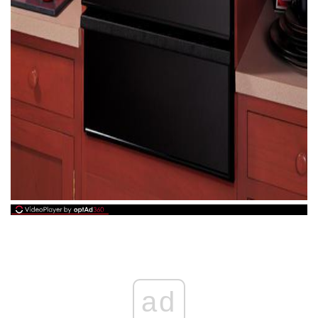
ad
ad