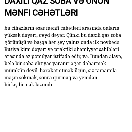
DAXILI
QAZ
SOBA
VƏ ONUN
MƏNFI CƏHƏTLƏRI
bu cihazların əsas mənfi cəhətləri arasında onların
yüksək dəyəri, qeyd dəyər. Çünki bu daxili qaz soba
görünüşü və başqa hər şey yalnız onda ilk növbədə
Rusiya kimi dəyəri və praktiki əhəmiyyət sahibləri
arasında az populyar istifadə edir, və. Bundan əlavə,
belə bir soba ehtiyac yaranır əgər dəbərmək
mümkün deyil. hərəkət etmək üçün, siz tamamilə
maşın sökmək, sonra qurmaq və yenidən
birləşdirmək lazımdır.