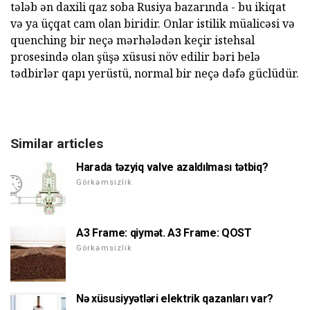
tələb ən daxili qaz soba Rusiya bazarında - bu ikiqat
və ya üçqat cam olan biridir. Onlar istilik müalicəsi və
quenching bir neçə mərhələdən keçir istehsal
prosesində olan şüşə xüsusi növ edilir bəri belə
tədbirlər qapı yerüstü, normal bir neçə dəfə güclüdür.
Similar articles
Harada təzyiq valve azaldılması tətbiq?
Görkəmsizlik
A3 Frame: qiymət. A3 Frame: QOST
Görkəmsizlik
Nə xüsusiyyətləri elektrik qazanları var?