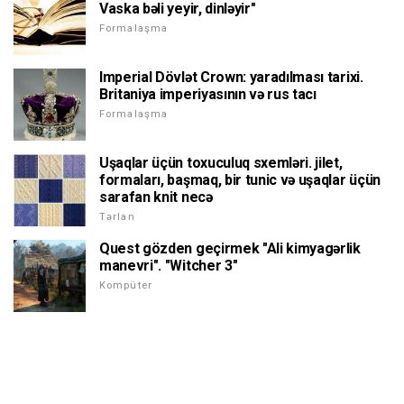
Vaska bəli yeyir, dinləyir"
Formalaşma
Imperial Dövlət Crown: yaradılması tarixi.
Britaniya imperiyasının və rus tacı
Formalaşma
Uşaqlar üçün toxuculuq sxemləri. jilet,
formaları, başmaq, bir tunic və uşaqlar üçün
sarafan knit necə
Tərlan
Quest gözden geçirmek "Ali kimyagərlik
manevri". "Witcher 3"
Kompüter