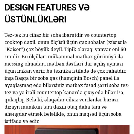
DESIGN FEATURES VƏ
ÜSTÜNLÜKLƏRI
Tez-tez bu cihaz bir soba ibarətdir və countertop
cooktop daxil. onun ölçüsü üçün qaz sobalar (xüsusilə
"Kaiser") çox böyük deyil. Tipik olaraq, yanvar eni 60
sm-dir. Bu ölçüləri mükəmməl mətbəx görünüşü ilə
messing olmadan, mətbəx dəstləri dar açılış uyması
üçün imkan verir. bu texnika istifadə də çox rahatdır.
inşa Başqa bir soba qaz (həmçinin Bosch) panel ilə
ayaqlaşmaq edə bilərsiniz mətbəx fasad şərti soba tez-
tez və ya irəli countertop kənarda çıxış edə bilər isə,
qulaqlıq. Belə ki, əlaqədar cihaz verilənlər bazası
dizayn mümkün tam daxili otaq daha tam və
ahəngdar etmək beləliklə, onun məqsəd üçün soba
istifadə və edir.