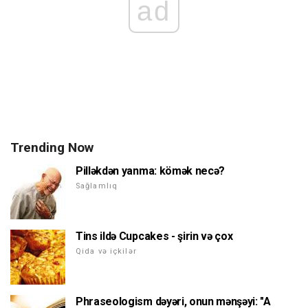
ad
Trending Now
Pilləkdən yanma: kömək necə?
Sağlamlıq
Tins ildə Cupcakes - şirin və çox
Qida və içkilər
Phraseologism dəyəri, onun mənşəyi: "A