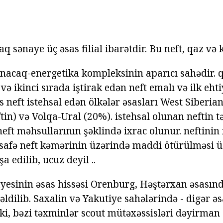
 sənaye üç əsas filial ibarətdir. Bu neft, qaz və
anacaq-energetika kompleksinin aparıcı sahədir. 
 və ikinci sırada iştirak edən neft emalı və ilk eht
as neft istehsal edən ölkələr əsasları West Siberi
tin) və Volqa-Ural (20%). istehsal olunan neftin 
eft məhsullarının şəklində ixrac olunur. neftinin 
safə neft kəmərinin üzərində maddi ötürülməsi 
a edilib, ucuz deyil ..
yesinin əsas hissəsi Orenburg, Həştərxan əsasınd
ldilib. Saxalin və Yakutiye sahələrində - digər əs
 ki, bəzi təxminlər scout mütəxəssisləri dəyirman 