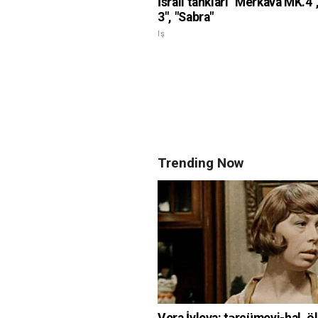
İsrail tankları "Merkava MK.4"
3", "Sabra"
Iş
Trending Now
Vera İvleva: tərcümeyi-hal, ö