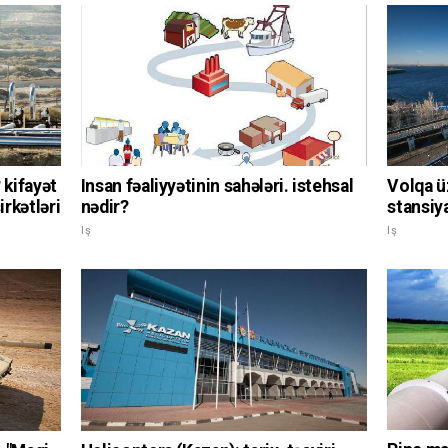
Volqa ü
 kifayət
Insan fəaliyyətinin sahələri. istehsal
stansiy
irkətləri
nədir?
Iş
Iş