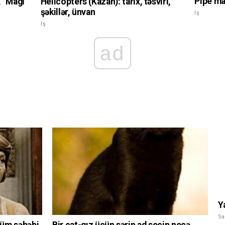
Pipe ma
, "Magi
Helicopters (Kazan): tarix, təsviri,
şəkillər, ünvan
Iş
Iş
ad
Y
Sa
lüm səbəbi
Bir cat-qız üçün sərin ad seçin necə