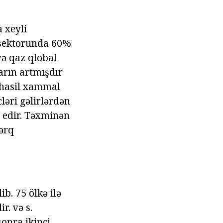
 xeyli
 sektorunda 60%
və qaz qlobal
arın artmışdır
ə hasil xammal
ləri gəlirlərdən
 edir. Təxminən
şərq
b. 75 ölkə ilə
r. və s.
sonra ikinci