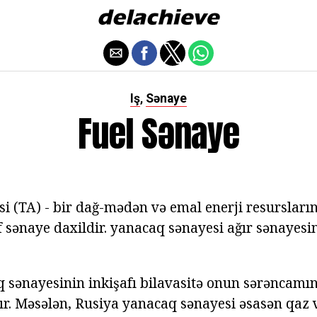
Iş
Sənaye
,
Fuel Sənaye
i (TA) - bir dağ-mədən və emal enerji resursların
f sənaye daxildir. yanacaq sənayesi ağır sənayesini
 sənayesinin inkişafı bilavasitə onun sərəncam
dır. Məsələn, Rusiya yanacaq sənayesi əsasən qaz 