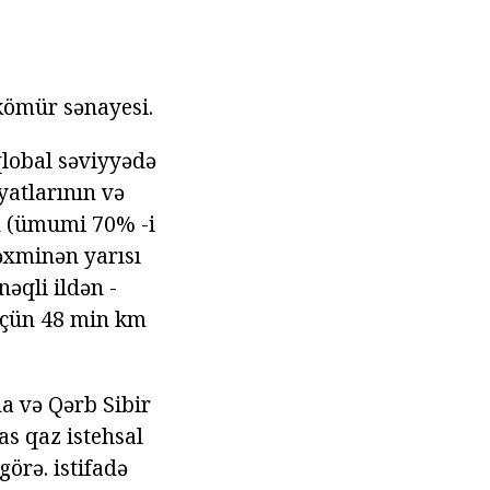
 kömür sənayesi.
qlobal səviyyədə
iyatlarının və
an (ümumi 70% -i
təxminən yarısı
nəqli ildən -
üçün 48 min km
a və Qərb Sibir
as qaz istehsal
görə. istifadə