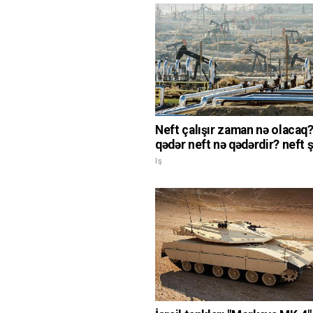
Neft çalışır zaman nə olacaq?
qədər neft nə qədərdir? neft ş
Iş