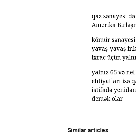
qaz sənayesi də 
Amerika Birləşm
kömür sənayesi 
yavaş-yavaş inki
ixrac üçün yalnı
yalnız 65 və nef
ehtiyatları isə
istifadə yenidə
demək olar.
Similar articles