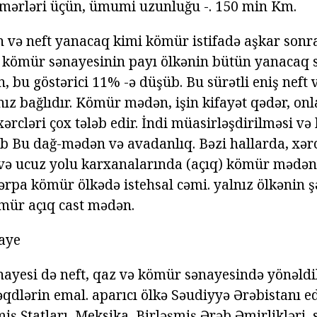
əmərləri üçün, ümumi uzunluğu -. 150 min Km.
n və neft yanacaq kimi kömür istifadə aşkar sonra
il kömür sənayesinin payı ölkənin bütün yanacaq
, bu göstərici 11% -ə düşüb. Bu sürətli eniş neft 
ız bağlıdır. Kömür mədən, işin kifayət qədər, onl
xərcləri çox tələb edir. İndi müasirləşdirilməsi v
əb Bu dağ-mədən və avadanlıq. Bəzi hallarda, xərc
n və ucuz yolu karxanalarında (açıq) kömür mədən
bərpa kömür ölkədə istehsal cəmi. yalnız ölkənin 
mür açıq cast mədən.
aye
nayesi də neft, qaz və kömür sənayesində yönəldili
 əqdlərin emal. aparıcı ölkə Səudiyyə Ərəbistanı edi
ş Ştatları, Meksika, Birləşmiş Ərəb Əmirlikləri, 