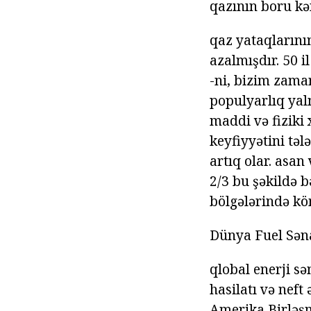
qazının boru k
qaz yataqlarını
azalmışdır. 50 
-ni, bizim zaman
populyarlıq yaln
maddi və fiziki 
keyfiyyətini təl
artıq olar. asa
2/3 bu şəkildə 
bölgələrində kö
Dünya Fuel Sən
qlobal enerji sə
hasilatı və neft
Amerika Birləşmi