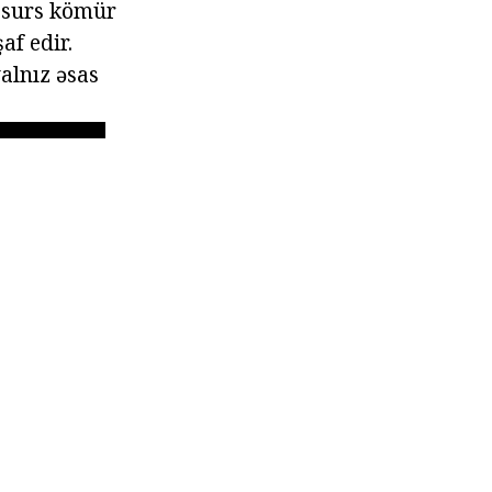
resurs kömür
af edir.
alnız əsas