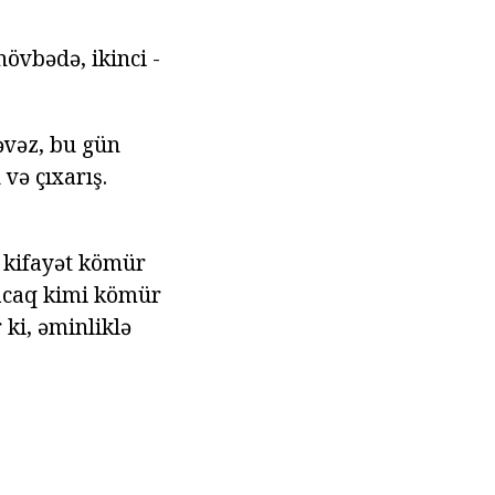
növbədə, ikinci -
əvəz, bu gün
və çıxarış.
l kifayət kömür
nacaq kimi kömür
ki, əminliklə