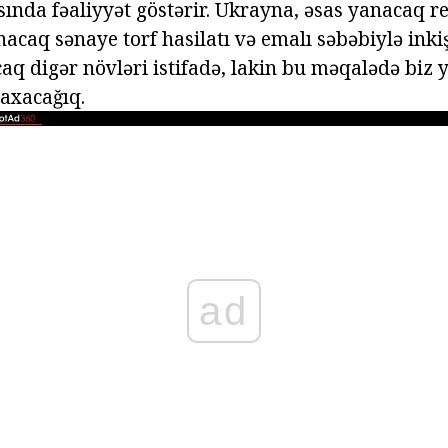
sında fəaliyyət göstərir. Ukrayna, əsas yanacaq 
nacaq sənaye torf hasilatı və emalı səbəbiylə inkiş
q digər növləri istifadə, lakin bu məqalədə biz y
baxacağıq.
ad