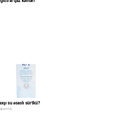
gistral qaz kəməri
axşı su əsaslı sürtkü?
ğlamlıq