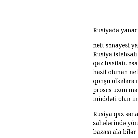
Rusiyada yanacaq
neft sənayesi y
Rusiya istehsalı
qaz hasilatı. əs
hasil olunan nef
qonşu ölkələrə n
proses uzun mə
müddəti olan inş
Rusiya qaz səna
sahələrində yönə
bazası ala bilər