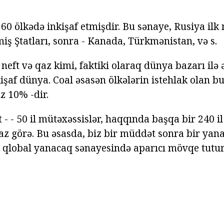
60 ölkədə inkişaf etmişdir. Bu sənaye, Rusiya ilk 
iş Ştatları, sonra - Kanada, Türkmənistan, və s.
neft və qaz kimi, faktiki olaraq dünya bazarı ilə 
şaf dünya. Coal əsasən ölkələrin istehlak olan bu 
z 10% -dir.
t - - 50 il mütəxəssislər, haqqında başqa bir 240 i
 qaz görə. Bu əsasda, biz bir müddət sonra bir ya
n qlobal yanacaq sənayesində aparıcı mövqe tutur 