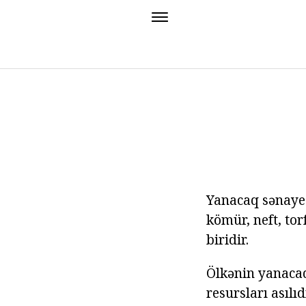
Yanacaq sənayes
kömür, neft, tor
biridir.
Ölkənin yanacaq
resursları asılı