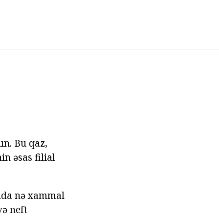
ın. Bu qaz,
n əsas filial
ında nə xammal
və neft