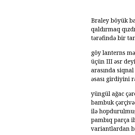
Braley böyük ba
qaldırmaq qızdır
tərəfində bir ta
göy lanterns m
üçün III əsr de
arasında siqnal 
əsası girdiyini 
yüngül ağac çərç
bambuk çərçivəs
ilə hopdurulmuş
pambıq parça ib
variantlardan bi