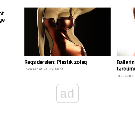
ct
ge
Rəqs dərsləri: Plastik zolaq
Balleri
tərcüme
İncəsənət və Əyləncə
İncəsənət
ad