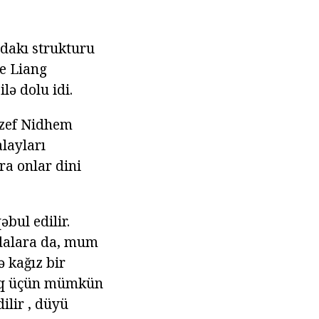
ıdakı strukturu
ge Liang
lə dolu idi.
ozef Nidhem
layları
ra onlar dini
bul edilir.
ydalara da, mum
 kağız bir
maq üçün mümkün
ilir , düyü