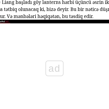
 Liang başladı göy lanterns hərbi üçüncü əsrin ik
 tətbiq olunacaq ki, bizə deyir. Bu bir nəticə dü
ur. Və mənbələri həqiqətən, bu təsdiq edir.
ad