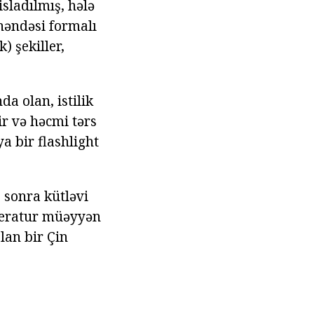
isladılmış, hələ
 həndəsi formalı
) şekiller,
da olan, istilik
ir və həcmi tərs
a bir flashlight
 sonra kütləvi
mperatur müəyyən
lan bir Çin