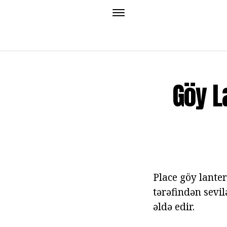
Göy L
Place göy lante
tərəfindən sevil
əldə edir.