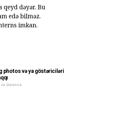
a qeyd dəyər. Bu
am edə bilməz.
nterns imkan.
 photos və ya göstəriciləri
qqı
 və Əyləncə