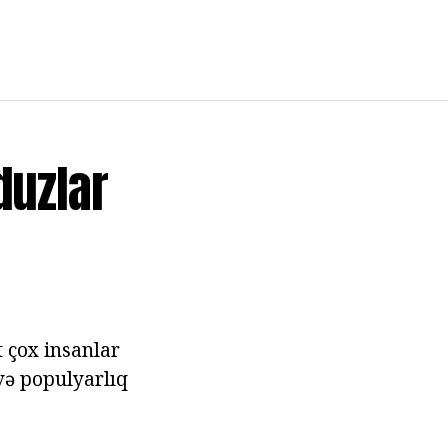
duzlar
 çox insanlar
 və populyarlıq