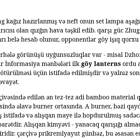
g kağız hazırlanmış və neft onun set lampa aşağ
ıcısı olan qızğın hava təşkil edib. qarşı güc Zhu
nrı belə hesab olunur, opponentlər göy işıq qorxu i
ərhələ görünüşü uyğunsuzluqlar var - misal Dzh
yir İnformasiya mənbələri ilk
göy lanterns
ordu a
ötürülməsi üçün istifadə edilmişdir və yalnız son
rəvayət.
ivəsində edilən ən tez-tez adi bamboo material qə
ində əlavə burner ortasında. A burner, bəzi qa
 istifadə və alışqan maye ilə hopdurulmuş sadəcə
arətdir. Alışqan kimyəvi - yanacaq qarışığı al
ridir. çərçivə prikremlyayut günbəz, bu əsasən ed