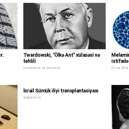
Twardowski, "Ölkə Ant" xülasəsi və
r.
Melamin
təhlili
istifad
İncəsənət və Əyləncə
Ev və Ailə
İsrail Sümük iliyi transplantasiyası
Sağlamlıq