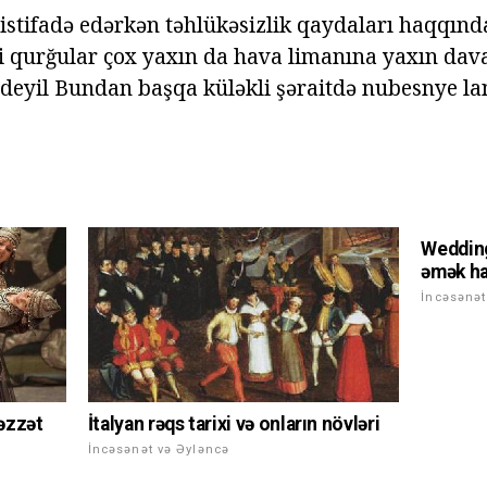
 istifadə edərkən təhlükəsizlik qaydaları haqqınd
i qurğular çox yaxın da hava limanına yaxın dav
deyil Bundan başqa küləkli şəraitdə nubesnye la
Wedding
əmək ha
İncəsənət
İtalyan rəqs tarixi və onların növləri
ləzzət
İncəsənət və Əyləncə