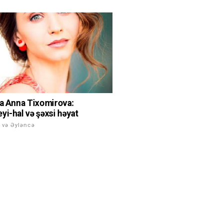
na Anna Tixomirova:
yi-hal və şəxsi həyat
 və Əyləncə