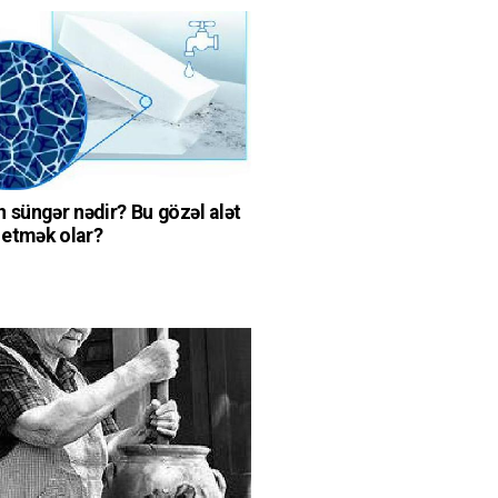
 süngər nədir? Bu gözəl alət
ə etmək olar?