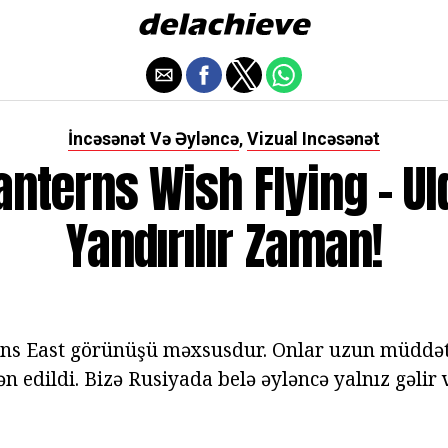
İncəsənət Və Əyləncə
Vizual Incəsənət
,
anterns Wish Flying - Ul
Yandırılır Zaman!
rns East görünüşü məxsusdur. Onlar uzun müddət
ən edildi. Bizə Rusiyada belə əyləncə yalnız gəlir