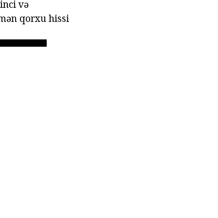
inci və
şmən qorxu hissi