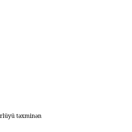
ürlüyü təxminən