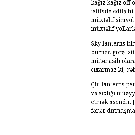
kağız kağız off 
istifadə edilə 
müxtəlif simvol 
müxtəlif yollarla
Sky lanterns bir
burner. görə ist
mütənasib olaraq
çıxarmaz ki, qəb
Çin lanterns pa
və sıxlığı müəy
etmək asandır. J
fənər dırmaşma