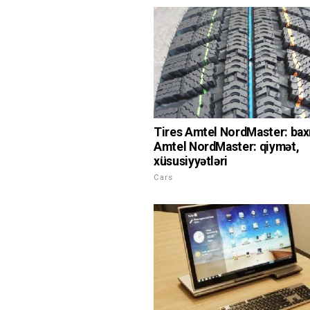
Tires Amtel NordMaster: baxı
Amtel NordMaster: qiymət,
xüsusiyyətləri
Cars