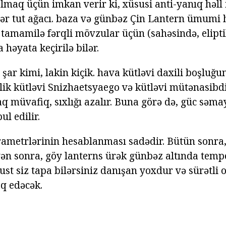
olmaq üçün imkan verir ki, xüsusi anti-yanıq həll 
bilər tut ağacı. baza və günbəz Çin Lantern ümumi
tamamilə fərqli mövzular üçün (sahəsində, eliptik
 həyata keçirilə bilər.
 şar kimi, lakin kiçik. hava kütləvi daxili boşluğun
ilik kütləvi Snizhaetsyaego və kütləvi mütənasibd
 müvafiq, sıxlığı azalır. Buna görə də, güc səmay
ul edilir.
rametrlərinin hesablanması sadədir. Bütün sonra,
yən sonra, göy lanterns ürək günbəz altında te
ust siz tapa bilərsiniz danışan yoxdur və sürətli o
q edəcək.