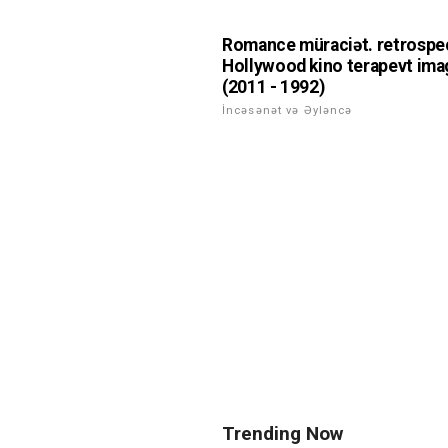
Romance müraciət. retrospe
Hollywood kino terapevt ima
(2011 - 1992)
İncəsənət və Əyləncə
Trending Now