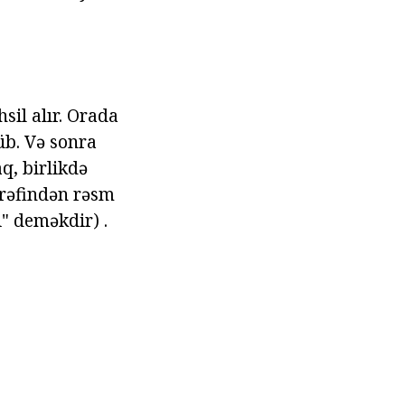
sil alır. Orada
üb. Və sonra
q, birlikdə
ərəfindən rəsm
i" deməkdir) .