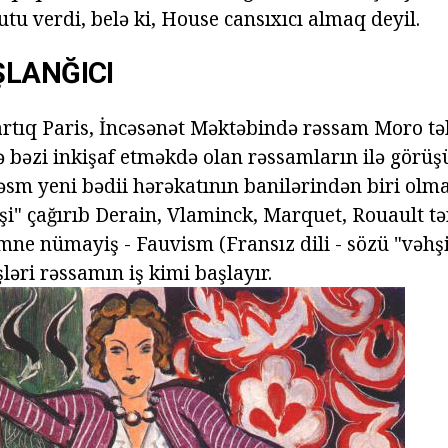
qutu verdi, belə ki, House cansıxıcı almaq deyil.
ŞLANĞICI
artıq Paris, İncəsənət Məktəbində rəssam Moro təh
ə bəzi inkişaf etməkdə olan rəssamların ilə görüş
əsm yeni bədii hərəkatının banilərindən biri olma
hşi" çağırıb Derain, Vlaminck, Marquet, Rouault t
omne nümayiş - Fauvism (Fransız dili - sözü "vəhş
əri rəssamın iş kimi başlayır.