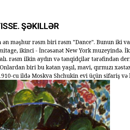
ISSE. ŞƏKILLƏR
m ən məşhur rəsm biri rəsm "Dance". Bunun iki v
rmitage, ikinci - İncəsənət New York muzeyində. İk
lı. rəsm ilkin aydın və tənqidçilər tərəfindən der
 Onlardan biri bu kətan yaşıl, mavi, qırmızı xəst
1910-cu ildə Moskva Shchukin evi üçün sifariş və 