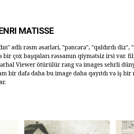
ENRI MATISSE
ın" adlı rəsm əsərləri, "pəncərə", "qaldırdı diz", "
və bir çox başqaları rəssamın qiymətsiz irsi var. f
dərhal Viewer ötürülür rəng və images sehrli düny
am bir dəfə daha bu image daha qayıtdı və iş bir 
ar.