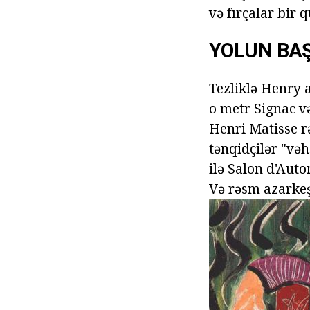
və fırçalar bir 
YOLUN BA
Tezliklə Henry 
o metr Signac v
Henri Matisse r
tənqidçilər "və
ilə Salon d'Aut
Və rəsm azarkeşl