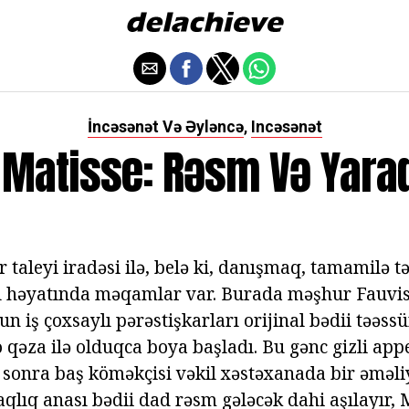
İncəsənət Və Əyləncə
Incəsənət
,
 Matisse: Rəsm Və Yaradı
 taleyi iradəsi ilə, belə ki, danışmaq, tamamilə t
dı həyatında məqamlar var. Burada məşhur Fauvi
 iş çoxsaylı pərəstişkarları orijinal bədii təəssü
 qəza ilə olduqca boya başladı. Bu gənc gizli appe
onra baş köməkçisi vəkil xəstəxanada bir əməli
qlıq anası bədii dad rəsm gələcək dahi aşılayır, 