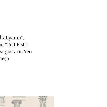
İtaliyanın",
ilm "Red Fish"
a göstərir. Yeri
neçə