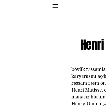
Henri
böyük rəssamlar
karyerasını aç
rəssam rəsm onun
Henri Matisse, o
mənasız hücum s
Henry. Onun uşa