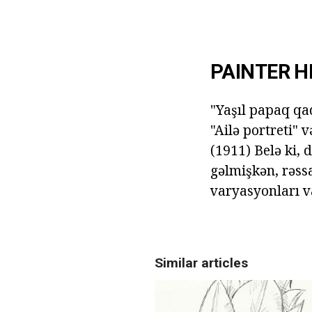
PAINTER H
"Yaşıl papaq qad
"Ailə portreti" 
(1911) Belə ki, 
gəlmişkən, rəss
varyasyonları v
Similar articles