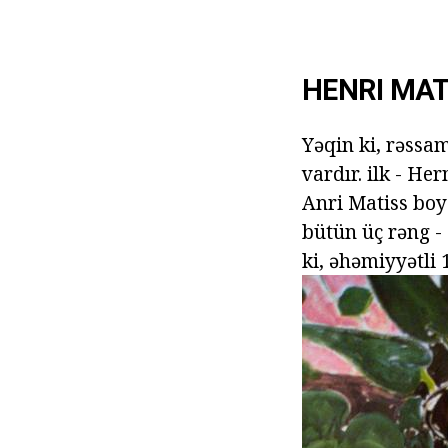
HENRI MAT
Yəqin ki, rəssa
vardır. ilk - He
Anri Matiss boya
bütün üç rəng -
ki, əhəmiyyətli 