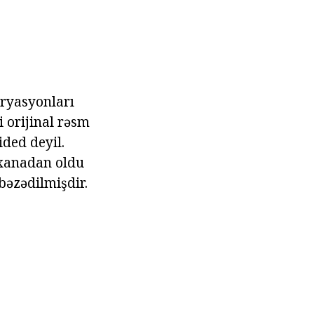
aryasyonları
i orijinal rəsm
ided deyil.
əxanadan oldu
bəzədilmişdir.