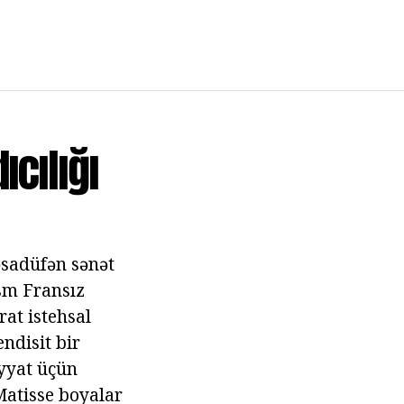
cılığı
əsadüfən sənət
sm Fransız
rat istehsal
ndisit bir
yyat üçün
Matisse boyalar