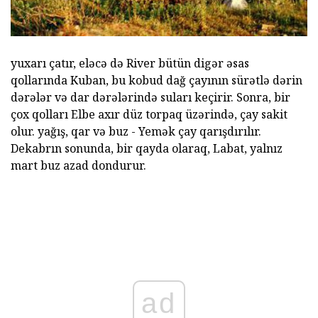
yuxarı çatır, eləcə də River bütün digər əsas
qollarında Kuban, bu kobud dağ çayının sürətlə dərin
dərələr və dar dərələrində suları keçirir. Sonra, bir
çox qolları Elbe axır düz torpaq üzərində, çay sakit
olur. yağış, qar və buz - Yemək çay qarışdırılır.
Dekabrın sonunda, bir qayda olaraq, Labat, yalnız
mart buz azad dondurur.
ad