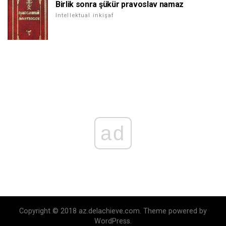
Birlik sonra şükür pravoslav namaz
Intellektual inkişaf
ad
Copyright © 2018 az.delachieve.com. Theme powered by
WordPress.