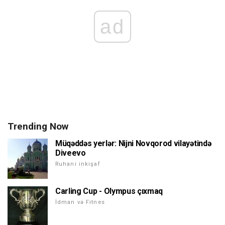
ad
Trending Now
Müqəddəs yerlər: Nijni Novqorod vilayətində
Diveevo
Ruhani inkişaf
Carling Cup - Olympus çıxmaq
İdman və Fitnes