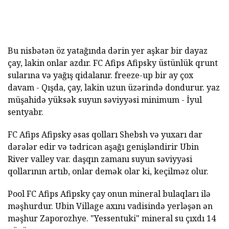
Bu nisbətən öz yatağında dərin yer aşkar bir dayaz
çay, lakin onlar azdır. FC Afips Afipsky üstünlük qrunt
sularına və yağış qidalanır. freeze-up bir ay çox
davam - Qışda, çay, lakin uzun üzərində dondurur. yaz
müşahidə yüksək suyun səviyyəsi minimum - İyul
sentyabr.
FC Afips Afipsky əsas qolları Shebsh və yuxarı dar
dərələr edir və tədricən aşağı genişləndirir Ubin
River valley var. daşqın zamanı suyun səviyyəsi
qollarının artıb, onlar demək olar ki, keçilməz olur.
Pool FC Afips Afipsky çay onun mineral bulaqları ilə
məşhurdur. Ubin Village axını vadisində yerləşən ən
məşhur Zaporozhye. "Yessentuki" mineral su çıxdı 14