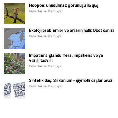
Hoopoe: unudulmaz görünüşü ilə quş
Xəbərlər və Cəmiyyət
Ekoloji problemlər və onların həlli: Oxot dənizi
Xəbərlər və Cəmiyyət
Impatiens glandulifera, impatiens və ya
vəzili: təsviri
Xəbərlər və Cəmiyyət
Sintetik daş. Sirkonium - qiymətli daşlar əvəz
Xəbərlər və Cəmiyyət