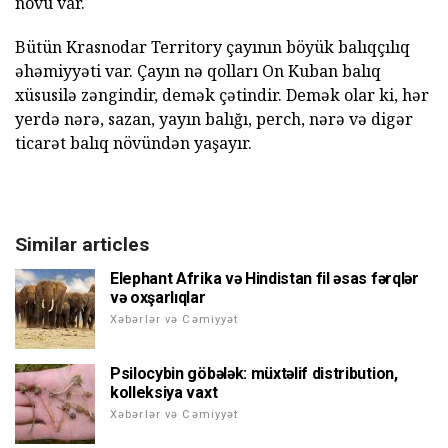
növü var.
Bütün Krasnodar Territory çayının böyük balıqçılıq
əhəmiyyəti var. Çayın nə qolları On Kuban balıq
xüsusilə zəngindir, demək çətindir. Demək olar ki, hər
yerdə nərə, sazan, yayın balığı, perch, nərə və digər
ticarət balıq növündən yaşayır.
Similar articles
Elephant Afrika və Hindistan fil əsas fərqlər
və oxşarlıqlar
Xəbərlər və Cəmiyyət
Psilocybin göbələk: müxtəlif distribution,
kolleksiya vaxt
Xəbərlər və Cəmiyyət