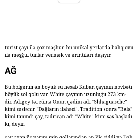
turist çayı ilə çox məşhur. bu unikal yerlərdə balıq ovu
ilə məşğul turlar vermək və ərintiləri daşıyır.
AĞ
Bu bölgənin ən böyük su hesab Kuban çayının növbəti
böyük sol qolu var. White çayının uzunluğu 273 km-
dir. Adıgey tərcümə Onun qədim adı "Shhaguasche"
kimi səslənir "Dağların ilahəsi". Tradition sonra "Bela"
kimi tanındı çay, tədricən adı "White" kimi səs başladı
ki, deyir.
çay axan üç yarım min qollarından ən Kiş ciddi və Dah