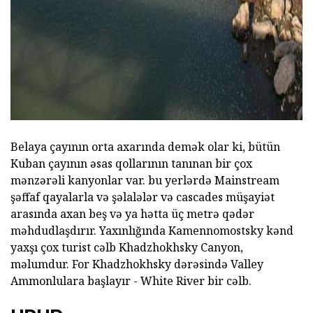
Belaya çayının orta axarında demək olar ki, bütün
Kuban çayının əsas qollarının tanınan bir çox
mənzərəli kanyonlar var. bu yerlərdə Mainstream
şəffaf qayalarla və şəlalələr və cascades müşayiət
arasında axan beş və ya hətta üç metrə qədər
məhdudlaşdırır. Yaxınlığında Kamennomostsky kənd
yaxşı çox turist cəlb Khadzhokhsky Canyon,
məlumdur. For Khadzhokhsky dərəsində Valley
Ammonlulara başlayır - White River bir cəlb.