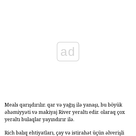
ad
Meals qarışdırılır. qar və yağış ilə yanaşı, bu böyük
əhəmiyyəti və makiyaj River yeraltı edir. olaraq çox
yeraltı bulaqlar yayındırır ilə.
Rich balıq ehtiyatları, çay və istirahət üçün əlverişli