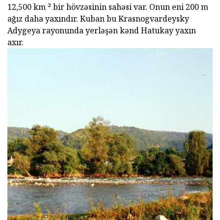
12,500 km ² bir hövzəsinin sahəsi var. Onun eni 200 m
ağız daha yaxındır. Kuban bu Krasnogvardeysky
Adygeya rayonunda yerləşən kənd Hatukay yaxın
axır.