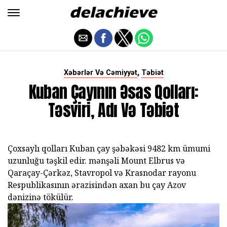
,
Xəbərlər Və Cəmiyyət
Təbiət
Kuban Çayının Əsas Qolları:
Təsviri, Adı Və Təbiət
Çoxsaylı qolları Kuban çay şəbəkəsi 9482 km ümumi
uzunluğu təşkil edir. mənşəli Mount Elbrus və
Qaraçay-Çərkəz, Stavropol və Krasnodar rayonu
Respublikasının ərazisindən axan bu çay Azov
dənizinə tökülür.