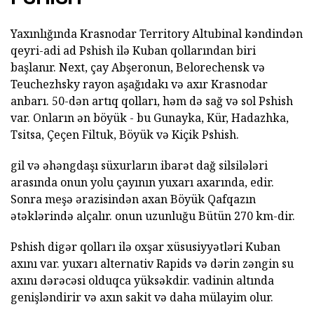
Yaxınlığında Krasnodar Territory Altubinal kəndindən
qeyri-adi ad Pshish ilə Kuban qollarından biri
başlanır. Next, çay Abşeronun, Belorechensk və
Teuchezhsky rayon aşağıdakı və axır Krasnodar
anbarı. 50-dən artıq qolları, həm də sağ və sol Pshish
var. Onların ən böyük - bu Gunayka, Kür, Hadazhka,
Tsitsa, Çeçen Filtuk, Böyük və Kiçik Pshish.
gil və əhəngdaşı süxurların ibarət dağ silsilələri
arasında onun yolu çayının yuxarı axarında, edir.
Sonra meşə ərazisindən axan Böyük Qafqazın
ətəklərində alçalır. onun uzunluğu Bütün 270 km-dir.
Pshish digər qolları ilə oxşar xüsusiyyətləri Kuban
axını var. yuxarı alternativ Rapids və dərin zəngin su
axını dərəcəsi olduqca yüksəkdir. vadinin altında
genişləndirir və axın sakit və daha mülayim olur.