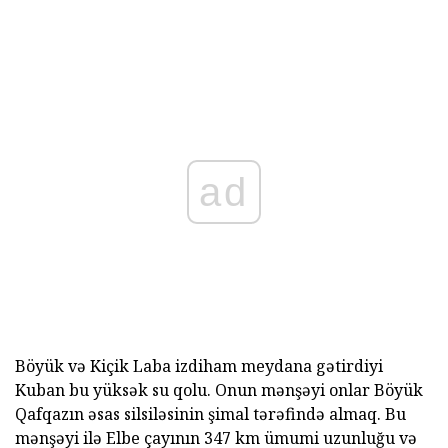
ad
Böyük və Kiçik Laba izdiham meydana gətirdiyi
Kuban bu yüksək su qolu. Onun mənşəyi onlar Böyük
Qafqazın əsas silsiləsinin şimal tərəfində almaq. Bu
mənşəyi ilə Elbe çayının 347 km ümumi uzunluğu və