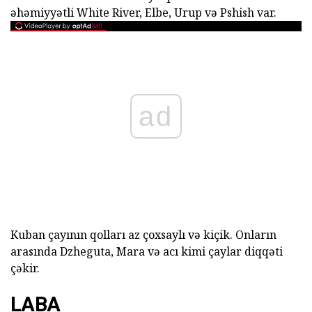
əhəmiyyətli White River, Elbe, Urup və Pshish var.
ad
Kuban çayının qolları az çoxsaylı və kiçik. Onların
arasında Dzheguta, Mara və acı kimi çaylar diqqəti
çəkir.
LABA