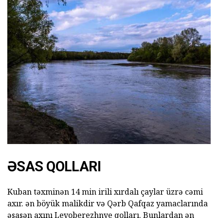
ƏSAS QOLLARI
Kuban təxminən 14 min irili xırdalı çaylar üzrə cəmi
axır. ən böyük malikdir və Qərb Qafqaz yamaclarında
əsasən axını Levoberezhnye qolları. Bunlardan ən