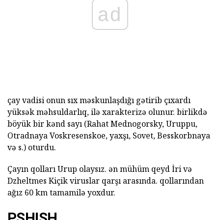
ad
çay vadisi onun sıx məskunlaşdığı gətirib çıxardı
yüksək məhsuldarlıq, ilə xarakterizə olunur. birlikdə
böyük bir kənd sayı (Rahat Mednogorsky, Uruppu,
Otradnaya Voskresenskoe, yaxşı, Sovet, Besskorbnaya
və s.) oturdu.
Çayın qolları Urup olaysız. ən mühüm qeyd İri və
Dzheltmes Kiçik viruslar qarşı arasında. qollarından
ağız 60 km tamamilə yoxdur.
PSHISH