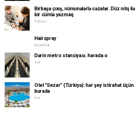
Birbaşa çıxış, nümunələrlə cəzalar. Düz nitq ilə
bir cümlə yazmaq
Təhsil:
Hairspray
Gözəllik
Dərin metro stansiyası. harada o
Yol
Otel "Sezar" (Türkiyə): hər şey istirahət üçün
burada
Yol