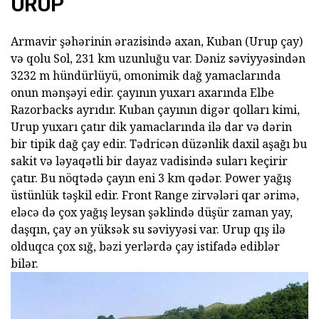
URUP
Armavir şəhərinin ərazisində axan, Kuban (Urup çay)
və qolu Sol, 231 km uzunluğu var. Dəniz səviyyəsindən
3232 m hündürlüyü, omonimik dağ yamaclarında
onun mənşəyi edir. çayının yuxarı axarında Elbe
Razorbacks ayrıdır. Kuban çayının digər qolları kimi,
Urup yuxarı çatır dik yamaclarında ilə dar və dərin
bir tipik dağ çay edir. Tədricən düzənlik daxil aşağı bu
sakit və ləyaqətli bir dayaz vadisində suları keçirir
çatır. Bu nöqtədə çayın eni 3 km qədər. Power yağış
üstünlük təşkil edir. Front Range zirvələri qar ərimə,
eləcə də çox yağış leysan şəklində düşür zaman yay,
daşqın, çay ən yüksək su səviyyəsi var. Urup qış ilə
olduqca çox sığ, bəzi yerlərdə çay istifadə ediblər
bilər.