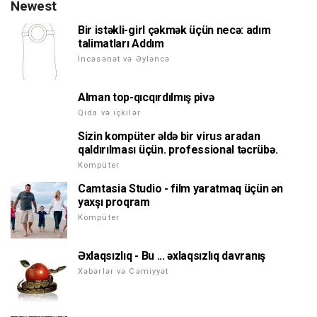
Newest
Bir istəkli-girl çəkmək üçün necə: adım
talimatları Addım
İncəsənət və Əyləncə
Alman top-qıcqırdılmış pivə
Qida və içkilər
Sizin kompüter əldə bir virus aradan
qaldırılması üçün. professional təcrübə.
Kompüter
Camtasia Studio - film yaratmaq üçün ən
yaxşı proqram
Kompüter
Əxlaqsızlıq - Bu ... əxlaqsızlıq davranış
Xəbərlər və Cəmiyyət