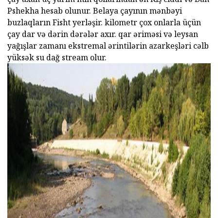
Pshekha hesab olunur. Belaya çayının mənbəyi
buzlaqların Fisht yerləşir. kilometr çox onlarla üçün
çay dar və dərin dərələr axır. qar əriməsi və leysan
yağışlar zamanı ekstremal ərintilərin azarkeşləri cəlb
yüksək su dağ stream olur.