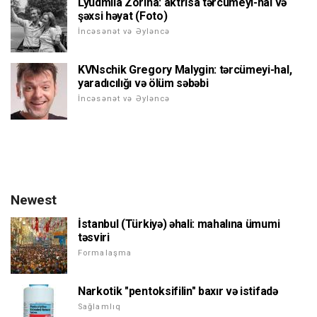
Lyudmila Zorina: aktrisa tərcümeyi-hal və
şəxsi həyat (Foto)
İncəsənət və Əyləncə
KVNschik Gregory Malygin: tərcümeyi-hal,
yaradıcılığı və ölüm səbəbi
İncəsənət və Əyləncə
Newest
İstanbul (Türkiyə) əhali: mahalına ümumi
təsviri
Formalaşma
Narkotik "pentoksifilin" baxır və istifadə
Sağlamlıq