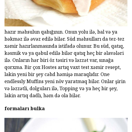
hazır məhsulun qabığının. Onun yolu ilə, bal və ya
bəkməz ilə əvəz edilə bilər. Süd məhsulları da tez-tez
xəmir hazırlanmasında istifadə olunur. Bu süd, qatıq,
kəsmik və ya qəbul edilə bilər qatıq heç bir əlavələri
ilə. Onların hər biri öz təsiri və ləzzət var, sınağa
qorxma. Bir çox Hostes artıq vaxt test xəmir resept,
lakin yeni bir şey cəhd həmişə maraqlıdır. One
endlessly Muffins yeni növ yaratmaq bilər. Onlar şirin
və ləzzətli, dolguları ilə, Topping və ya heç bir şey,
lakin artıq dadlı, həm də ola bilər.
formaları bulka