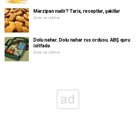
Marzipan nədir? Tarix, reseptlər, şəkillər
Qida və içkilər
Dolu nahar. Dolu nahar rus ordusu. ABŞ quru
isitfadə
Qida və içkilər
ad