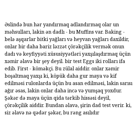
Əslində bun hər yandırmaq adlandırmaq olar un
məhsulları, lakin ən dadlı - bu Muffins var. Baking -
belə aşqarlar bitki yağları və heyvan yağları daxildir,
onlar bir daha bariz ləzzət çörəkçilik vermək onun
dadı və keyfiyyəti xüsusiyyətləri yaxşılaşdırmaq üçün
xəmir əlavə bir şey deyil. bir test Eggs iki rolları ifa
edib. First - köməkçi. Bu zülal aiddir. onlar xəmir
boşaltmaq yaxşı ki, köpük daha gur maya və kif
edilməsi rulonlarda üçün bu asan edilməsi, lakin sarısı
ağır əsas, lakin onlar daha incə və yumşaq yoxdur.
Şəkər də maya üçün qida tərkib hissəsi deyil,
çörəkçilik aiddir. Bundan əlavə, şirin dad test verir. ki,
siz əlavə nə qədər şəkər, bu rəng asılıdır