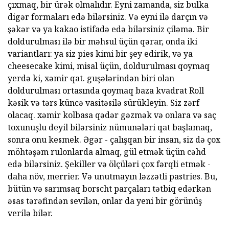
çıxmaq, bir ürək olmalıdır. Eyni zamanda, siz bulka
digər formaları edə bilərsiniz. Və eyni ilə darçın və
şəkər və ya kakao istifadə edə bilərsiniz çiləmə. Bir
doldurulması ilə bir məhsul üçün qərar, onda iki
variantları: ya siz pies kimi bir şey edirik, və ya
cheesecake kimi, misal üçün, doldurulması qoymaq
yerdə ki, xəmir qat. guşələrindən biri olan
doldurulması ortasında qoymaq baza kvadrat Roll
kəsik və tərs küncə vasitəsilə sürükleyin. Siz zərf
olacaq. xəmir kolbasa qədər gəzmək və onlara və saç
toxunuşlu deyil bilərsiniz nümunələri qat başlamaq,
sonra onu kesmek. Əgər - çalışqan bir insan, siz də çox
möhtəşəm rulonlarda almaq, gül etmək üçün cəhd
edə bilərsiniz. Şekiller və ölçüləri çox fərqli etmək -
daha növ, merrier. Və unutmayın ləzzətli pastries. Bu,
bütün və sarımsaq borscht parçaları tətbiq edərkən
əsas tərəfindən sevilən, onlar da yeni bir görünüş
verilə bilər.