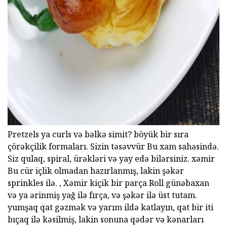
ad
Pretzels ya curls və bəlkə simit? böyük bir sıra
çörəkçilik formaları. Sizin təsəvvür Bu xam sahəsində.
Siz qulaq, spiral, ürəkləri və yay edə bilərsiniz. xəmir
Bu cür içlik olmadan hazırlanmış, lakin şəkər
sprinkles ilə. , Xəmir kiçik bir parça Roll günəbaxan
və ya ərinmiş yağ ilə fırça, və şəkər ilə üst tutam.
yumşaq qat gəzmək və yarım ildə katlayın, qat bir iti
bıçaq ilə kəsilmiş, lakin sonuna qədər və kənarları