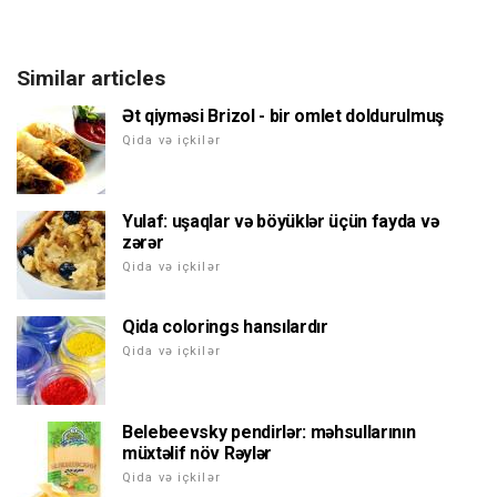
Similar articles
Ət qiyməsi Brizol - bir omlet doldurulmuş
Qida və içkilər
Yulaf: uşaqlar və böyüklər üçün fayda və
zərər
Qida və içkilər
Qida colorings hansılardır
Qida və içkilər
Belebeevsky pendirlər: məhsullarının
müxtəlif növ Rəylər
Qida və içkilər