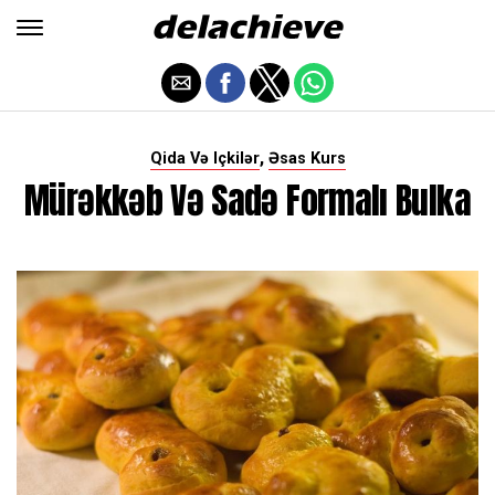
,
Qida Və Içkilər
Əsas Kurs
Mürəkkəb Və Sadə Formalı Bulka