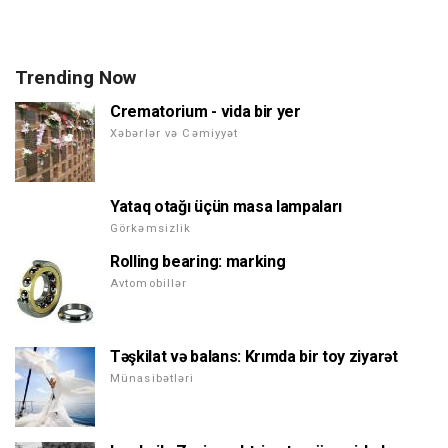
Trending Now
Crematorium - vida bir yer
Xəbərlər və Cəmiyyət
Yataq otağı üçün masa lampaları
Görkəmsizlik
Rolling bearing: marking
Avtomobillər
Təşkilat və balans: Krımda bir toy ziyarət
Münasibətləri