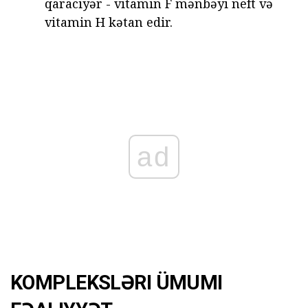
qaraciyər - vitamin F mənbəyi neft və
vitamin H kətan edir.
ad
KOMPLEKSLƏRI ÜMUMI