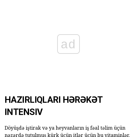
ad
HAZIRLIQLARI HƏRƏKƏT
INTENSIV
Döyüşdə iştirak və ya heyvanların iş fəal təlim üçün
nəzərdə tutulmuş kürk üçün itlər üçün bu vitaminlər.