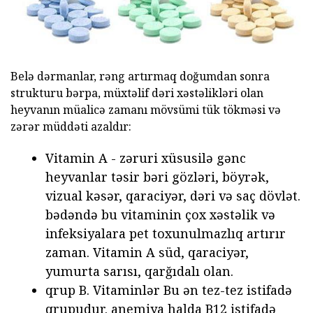
Belə dərmanlar, rəng artırmaq doğumdan sonra
strukturu bərpa, müxtəlif dəri xəstəlikləri olan
heyvanın müalicə zamanı mövsümi tük tökməsi və
zərər müddəti azaldır:
Vitamin A - zəruri xüsusilə gənc
heyvanlar təsir bəri gözləri, böyrək,
vizual kəsər, qaraciyər, dəri və saç dövlət.
bədəndə bu vitaminin çox xəstəlik və
infeksiyalara pet toxunulmazlıq artırır
zaman. Vitamin A süd, qaraciyər,
yumurta sarısı, qarğıdalı olan.
qrup B. Vitaminlər Bu ən tez-tez istifadə
qrupudur. anemiya halda B12 istifadə