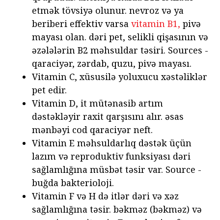
etmək tövsiyə olunur. nevroz və ya
beriberi effektiv varsa
vitamin B1,
pivə
mayası olan. dəri pet, selikli qişasının və
əzələlərin B2 məhsuldar təsiri. Sources -
qaraciyər, zərdab, quzu, pivə mayası.
Vitamin C, xüsusilə yoluxucu xəstəliklər
pet edir.
Vitamin D, it mütənasib artım
dəstəkləyir raxit qarşısını alır. əsas
mənbəyi cod qaraciyər neft.
Vitamin E məhsuldarlıq dəstək üçün
lazım və reproduktiv funksiyası dəri
sağlamlığına müsbət təsir var. Source -
buğda bakterioloji.
Vitamin F və H də itlər dəri və xəz
sağlamlığına təsir. bəkməz (bəkməz) və