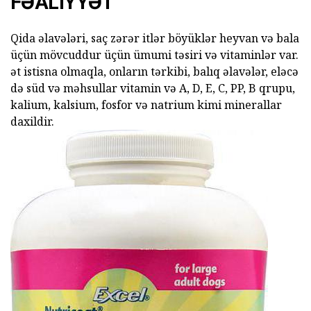
FƏALIYYƏT
Qida əlavələri, saç zərər itlər böyüklər heyvan və bala
üçün mövcuddur üçün ümumi təsiri və vitaminlər var.
ət istisna olmaqla, onların tərkibi, balıq əlavələr, eləcə
də süd və məhsullar vitamin və A, D, E, C, PP, B qrupu,
kalium, kalsium, fosfor və natrium kimi minerallar
daxildir.