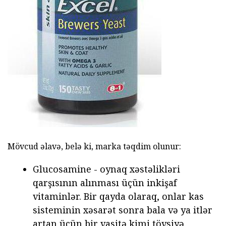
Mövcud əlavə, belə ki, marka təqdim olunur:
Glucosamine - oynaq xəstəlikləri
qarşısının alınması üçün inkişaf
vitaminlər. Bir qayda olaraq, onlar kas
sisteminin xəsarət sonra bala və ya itlər
artan üçün bir vasitə kimi tövsiyə