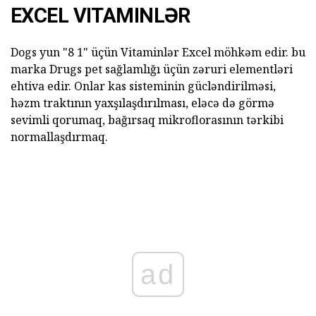
EXCEL VITAMINLƏR
Dogs yun "8 1" üçün Vitaminlər Excel möhkəm edir. bu
marka Drugs pet sağlamlığı üçün zəruri elementləri
ehtiva edir. Onlar kas sisteminin gücləndirilməsi,
həzm traktının yaxşılaşdırılması, eləcə də görmə
sevimli qorumaq, bağırsaq mikroflorasının tərkibi
normallaşdırmaq.
ad