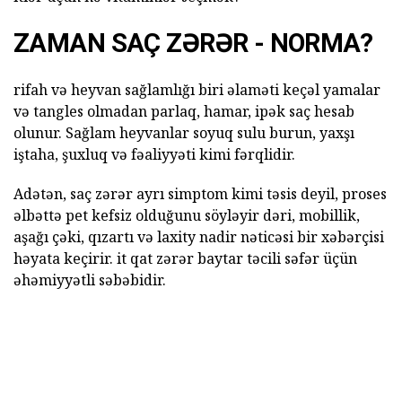
ZAMAN SAÇ ZƏRƏR - NORMA?
rifah və heyvan sağlamlığı biri əlaməti keçəl yamalar
və tangles olmadan parlaq, hamar, ipək saç hesab
olunur. Sağlam heyvanlar soyuq sulu burun, yaxşı
iştaha, şuxluq və fəaliyyəti kimi fərqlidir.
Adətən, saç zərər ayrı simptom kimi təsis deyil, proses
əlbəttə pet kefsiz olduğunu söyləyir dəri, mobillik,
aşağı çəki, qızartı və laxity nadir nəticəsi bir xəbərçisi
həyata keçirir. it qat zərər baytar təcili səfər üçün
əhəmiyyətli səbəbidir.