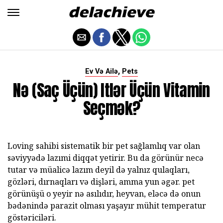
,
Ev Və Ailə
Pets
Nə (saç Üçün) Itlər Üçün Vitamin
Seçmək?
Loving sahibi sistematik bir pet sağlamlıq var olan
səviyyədə lazımi diqqət yetirir. Bu da görünür necə
tutar və müalicə lazım deyil də yalnız qulaqları,
gözləri, dırnaqları və dişləri, amma yun əgər. pet
görünüşü o yeyir nə asılıdır, heyvan, eləcə də onun
bədənində parazit olması yaşayır mühit temperatur
göstəriciləri.