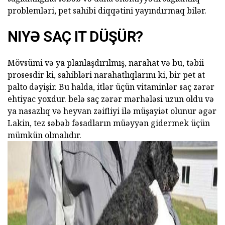
problemləri, pet sahibi diqqətini yayındırmaq bilər.
NIYƏ SAÇ IT DÜŞÜR?
Mövsümi və ya planlaşdırılmış, narahat və bu, təbii
prosesdir ki, sahibləri narahatlıqlarını ki, bir pet at
palto dəyişir. Bu halda, itlər üçün vitaminlər saç zərər
ehtiyac yoxdur. belə saç zərər mərhələsi uzun oldu və
ya nasazlıq və heyvan zəifliyi ilə müşayiət olunur əgər
Lakin, tez səbəb fəsadların müəyyən gidermek üçün
mümkün olmalıdır.