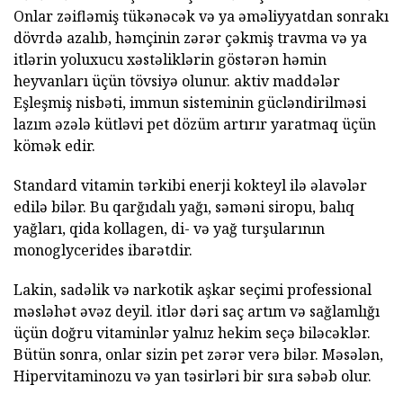
Onlar zəifləmiş tükənəcək və ya əməliyyatdan sonrakı
dövrdə azalıb, həmçinin zərər çəkmiş travma və ya
itlərin yoluxucu xəstəliklərin göstərən həmin
heyvanları üçün tövsiyə olunur. aktiv maddələr
Eşleşmiş nisbəti, immun sisteminin gücləndirilməsi
lazım əzələ kütləvi pet dözüm artırır yaratmaq üçün
kömək edir.
Standard vitamin tərkibi enerji kokteyl ilə əlavələr
edilə bilər. Bu qarğıdalı yağı, səməni siropu, balıq
yağları, qida kollagen, di- və yağ turşularının
monoglycerides ibarətdir.
Lakin, sadəlik və narkotik aşkar seçimi professional
məsləhət əvəz deyil. itlər dəri saç artım və sağlamlığı
üçün doğru vitaminlər yalnız hekim seçə biləcəklər.
Bütün sonra, onlar sizin pet zərər verə bilər. Məsələn,
Hipervitaminozu və yan təsirləri bir sıra səbəb olur.