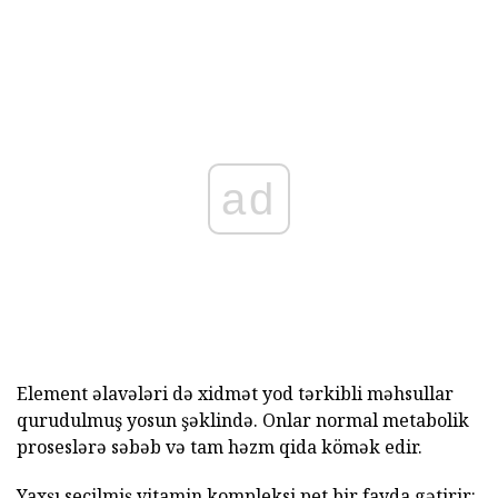
ad
Element əlavələri də xidmət yod tərkibli məhsullar
qurudulmuş yosun şəklində. Onlar normal metabolik
proseslərə səbəb və tam həzm qida kömək edir.
Yaxşı seçilmiş vitamin kompleksi pet bir fayda gətirir: