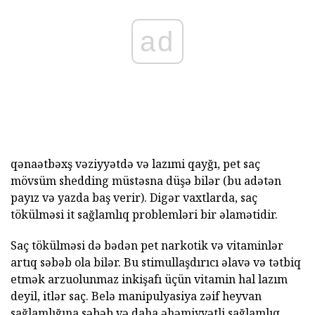
ad
qənaətbəxş vəziyyətdə və lazımi qayğı, pet saç
mövsüm shedding müstəsna düşə bilər (bu adətən
payız və yazda baş verir). Digər vaxtlarda, saç
tökülməsi it sağlamlıq problemləri bir əlamətidir.
Saç tökülməsi də bədən pet narkotik və vitaminlər
artıq səbəb ola bilər. Bu stimullaşdırıcı əlavə və tətbiq
etmək arzuolunmaz inkişafı üçün vitamin hal lazım
deyil, itlər saç. Belə manipulyasiya zəif heyvan
sağlamlığına səbəb və daha əhəmiyyətli sağlamlıq