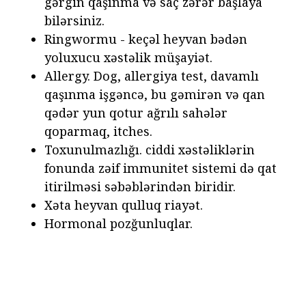
gərgin qaşınma və saç zərər başlaya
bilərsiniz.
Ringwormu - keçəl heyvan bədən
yoluxucu xəstəlik müşayiət.
Allergy. Dog, allergiya test, davamlı
qaşınma işgəncə, bu gəmirən və qan
qədər yun qotur ağrılı sahələr
qoparmaq, itches.
Toxunulmazlığı. ciddi xəstəliklərin
fonunda zəif immunitet sistemi də qat
itirilməsi səbəblərindən biridir.
Xəta heyvan qulluq riayət.
Hormonal pozğunluqlar.