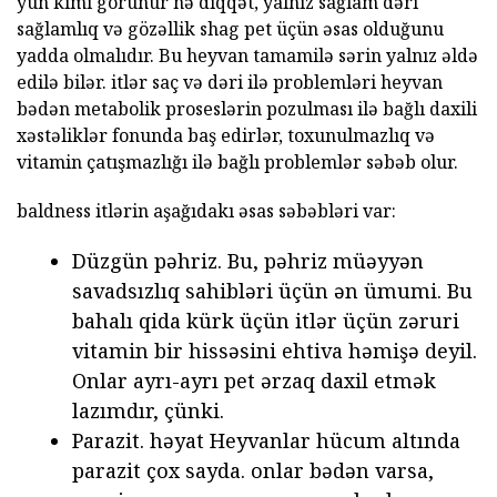
yun kimi görünür nə diqqət, yalnız sağlam dəri
sağlamlıq və gözəllik shag pet üçün əsas olduğunu
yadda olmalıdır. Bu heyvan tamamilə sərin yalnız əldə
edilə bilər. itlər saç və dəri ilə problemləri heyvan
bədən metabolik proseslərin pozulması ilə bağlı daxili
xəstəliklər fonunda baş edirlər, toxunulmazlıq və
vitamin çatışmazlığı ilə bağlı problemlər səbəb olur.
baldness itlərin aşağıdakı əsas səbəbləri var:
Düzgün pəhriz. Bu, pəhriz müəyyən
savadsızlıq sahibləri üçün ən ümumi. Bu
bahalı qida kürk üçün itlər üçün zəruri
vitamin bir hissəsini ehtiva həmişə deyil.
Onlar ayrı-ayrı pet ərzaq daxil etmək
lazımdır, çünki.
Parazit. həyat Heyvanlar hücum altında
parazit çox sayda. onlar bədən varsa,