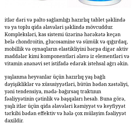
itlər dəri və palto sağlamlığı hazırlıq tablet şəklində
və ya toplu qida əlavələri şəklində mövcuddur.
Kompleksləri, kas sistemi üzərinə hərəkətə keçən
belə chondroitin, glucosamine və sümük və qığırdaq,
mobillik və oynaqların elastikliyini bərpa digər aktiv
maddələr kimi komponentləri əlavə iz elementləri və
vitamin ənənəvi set istifadə edərək istehsal ağrı əkin.
yaşlanma heyvanlar üçün hazırlıq yaş bağlı
dəyişikliklər və xüsusiyyətləri, bütün bədən xəstəliyi,
yəni tendensiya, mədə-bağırsaq traktının
fəaliyyətinin çətinlik və başqaları hesab. Buna görə,
yaşlı itlər üçün qida əlavələri kəmiyyət və keyfiyyət
tərkibi bədən effektiv və hələ çox mülayim fəaliyyət
daxildir.