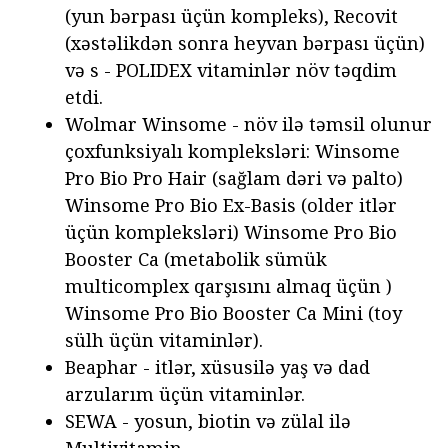
(yun bərpası üçün kompleks), Recovit
(xəstəlikdən sonra heyvan bərpası üçün)
və s - POLIDEX vitaminlər növ təqdim
etdi.
Wolmar Winsome - növ ilə təmsil olunur
çoxfunksiyalı kompleksləri: Winsome
Pro Bio Pro Hair (sağlam dəri və palto)
Winsome Pro Bio Ex-Basis (older itlər
üçün kompleksləri) Winsome Pro Bio
Booster Ca (metabolik sümük
multicomplex qarşısını almaq üçün )
Winsome Pro Bio Booster Ca Mini (toy
sülh üçün vitaminlər).
Beaphar - itlər, xüsusilə yaş və dad
arzularım üçün vitaminlər.
SEWA - yosun, biotin və zülal ilə