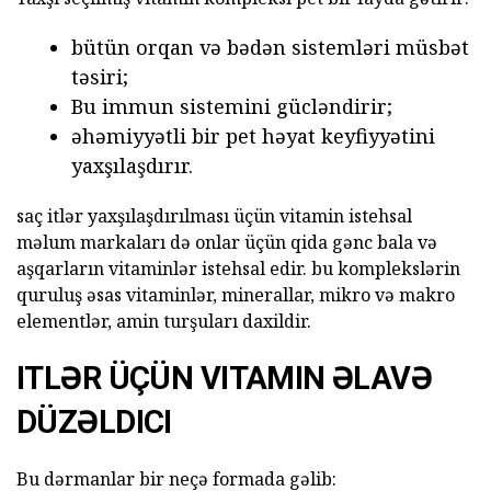
bütün orqan və bədən sistemləri müsbət
təsiri;
Bu immun sistemini gücləndirir;
əhəmiyyətli bir pet həyat keyfiyyətini
yaxşılaşdırır.
saç itlər yaxşılaşdırılması üçün vitamin istehsal
məlum markaları də onlar üçün qida gənc bala və
aşqarların vitaminlər istehsal edir. bu komplekslərin
quruluş əsas vitaminlər, minerallar, mikro və makro
elementlər, amin turşuları daxildir.
ITLƏR ÜÇÜN VITAMIN ƏLAVƏ
DÜZƏLDICI
Bu dərmanlar bir neçə formada gəlib: