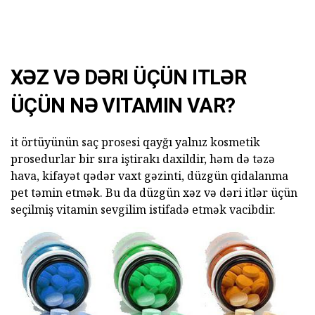
XƏZ VƏ DƏRI ÜÇÜN ITLƏR
ÜÇÜN NƏ VITAMIN VAR?
it örtüyünün saç prosesi qayğı yalnız kosmetik
prosedurlar bir sıra iştirakı daxildir, həm də təzə
hava, kifayət qədər vaxt gəzinti, düzgün qidalanma
pet təmin etmək. Bu da düzgün xəz və dəri itlər üçün
seçilmiş vitamin sevgilim istifadə etmək vacibdir.