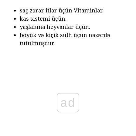
saç zərər itlər üçün Vitaminlər.
kas sistemi üçün.
yaşlanma heyvanlar üçün.
böyük və kiçik sülh üçün nəzərdə
tutulmuşdur.
ad