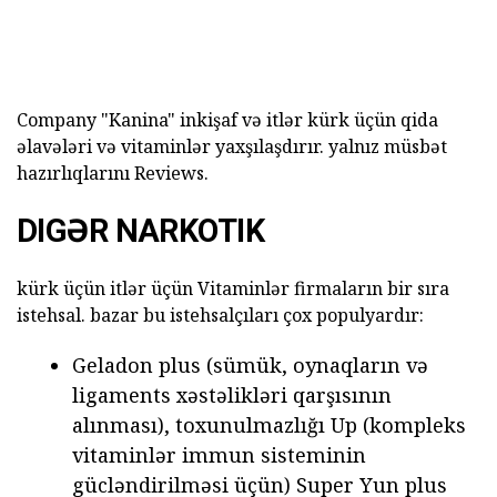
Company "Kanina" inkişaf və itlər kürk üçün qida
əlavələri və vitaminlər yaxşılaşdırır. yalnız müsbət
hazırlıqlarını Reviews.
DIGƏR NARKOTIK
kürk üçün itlər üçün Vitaminlər firmaların bir sıra
istehsal. bazar bu istehsalçıları çox populyardır:
Geladon plus (sümük, oynaqların və
ligaments xəstəlikləri qarşısının
alınması), toxunulmazlığı Up (kompleks
vitaminlər immun sisteminin
gücləndirilməsi üçün) Super Yun plus