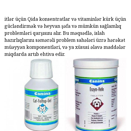
itlər üçün Qida konsentratlar və vitaminlər kürk üçün
gücləndirmək və heyvan şəfa və mümkün sağlamlıq
problemləri qarşısını alır. Bu məqsədlə, islah
hazırlıqlarını səmərəli problem sahələri üzrə hərəkət
müəyyən komponentləri, və ya xüsusi əlavə maddələr
miqdarda artıb ehtiva edir.