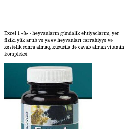
Excel 1 «8» - heyvanların gündəlik ehtiyaclarını, yer
fiziki yük artıb və ya ev heyvanları cərrahiyyə və
xəstəlik sonra almaq, xüsusilə də cavab alman vitamin
kompleksi.