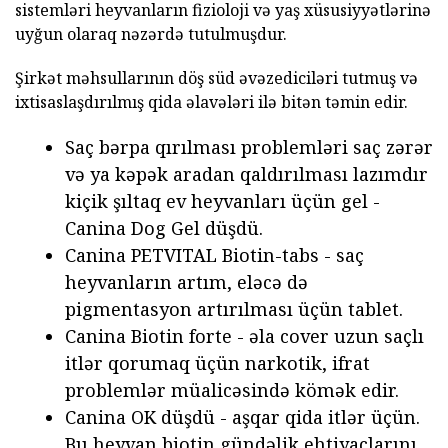
sistemləri heyvanların fizioloji və yaş xüsusiyyətlərinə
uyğun olaraq nəzərdə tutulmuşdur.
Şirkət məhsullarının döş süd əvəzediciləri tutmuş və
ixtisaslaşdırılmış qida əlavələri ilə bitən təmin edir.
Saç bərpa qırılması problemləri saç zərər
və ya kəpək aradan qaldırılması lazımdır
kiçik şıltaq ev heyvanları üçün gel -
Canina Dog Gel düşdü.
Canina PETVITAL Biotin-tabs - saç
heyvanların artım, eləcə də
pigmentasyon artırılması üçün tablet.
Canina Biotin forte - əla cover uzun saçlı
itlər qorumaq üçün narkotik, ifrat
problemlər müalicəsində kömək edir.
Canina OK düşdü - aşqar qida itlər üçün.
Bu heyvan biotin gündəlik ehtiyaclarını