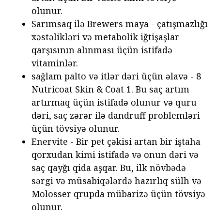
olunur.
Sarımsaq ilə Brewers maya - çatışmazlığı
xəstəlikləri və metabolik iğtişaşlar
qarşısının alınması üçün istifadə
vitaminlər.
sağlam palto və itlər dəri üçün əlavə - 8
Nutricoat Skin & Coat 1. Bu saç artım
artırmaq üçün istifadə olunur və quru
dəri, saç zərər ilə dandruff problemləri
üçün tövsiyə olunur.
Enervite - Bir pet çəkisi artan bir iştaha
qorxudan kimi istifadə və onun dəri və
saç qayğı qida aşqar. Bu, ilk növbədə
sərgi və müsabiqələrdə hazırlıq sülh və
Molosser qrupda mübarizə üçün tövsiyə
olunur.