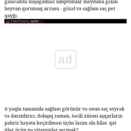
gələcəkdə xoşagəlməz simptomlar meydana gələn
heyvan qorumaq arzusu - gözəl və sağlam saç pet
qayğı.
ad
it yəqin tamamilə sağlam görünür və onun saç seyrək
və darıxdırıcı, dolaşıq zaman, təcili xüsusi aşqarların
pəhriz həyata keçirilməsi üçün lazım ola bilər. qat
itlər üçün nə vitaminlər seçmək?