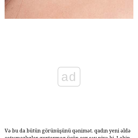
ad
Və bu da bütün görünüşünü qənimət. qadın yeni əldə
çatışmazlıqlar qurtarmaq üçün çox səy niyə ki. Lakin,