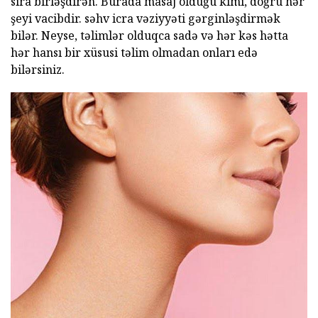
sıra birləşdirən. Burada masaj olduğu kimi, doğru hər
şeyi vacibdir. səhv icra vəziyyəti gərginləşdirmək
bilər. Neyse, təlimlər olduqca sadə və hər kəs hətta
hər hansı bir xüsusi təlim olmadan onları edə
bilərsiniz.