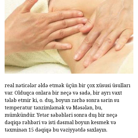
real nəticələr əldə etmək üçün bir çox xüsusi üsulları
var. Olduqca onlara bir neçə və sadə, bir ayrı vaxt
tələb etmir ki, o. duş, boyun zərbə sonra sərin su
temperatur tənzimləmək və Məsələn, bu,
mümkündür. Yetər səbəbləri sonra duş bir neçə
dəqiqə rəhbəri və isti dəsmal boyun kesmek və
təxminən 15 dəqiqə bu vəziyyətdə saxlayın.