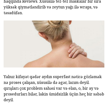
haqqında Reviews. Xüsusilə tez-tez maskalar bir sıra
yüksək qiymətləndirib və zeytun yağı ilə wraps, və
təsadüfən.
Yalnız kifayət qədər aydın superfast nəticə gözləmək
nə proses çalışan, xüsusilə də əgər, lazım deyil.
qırışları çox problem sahəsi var və elan, o, bir ay və
prosedurları bilər, lakin ümidsizlik üçün heç bir səbəb
deyil.