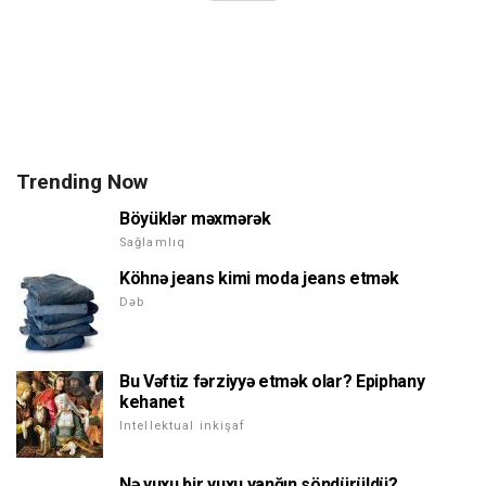
Trending Now
Böyüklər məxmərək
Sağlamlıq
Köhnə jeans kimi moda jeans etmək
Dəb
Bu Vəftiz fərziyyə etmək olar? Epiphany
kehanet
Intellektual inkişaf
Nə yuxu bir yuxu yanğın söndürüldü?