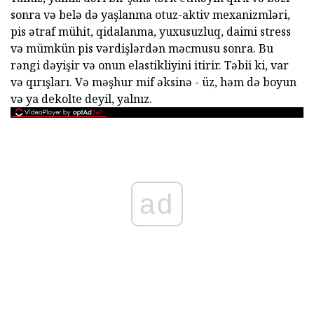
sonra və belə də yaşlanma otuz-aktiv mexanizmləri,
pis ətraf mühit, qidalanma, yuxusuzluq, daimi stress
və mümkün pis vərdişlərdən məcmusu sonra. Bu
rəngi dəyişir və onun elastikliyini itirir. Təbii ki, var
və qırışları. Və məşhur mif əksinə - üz, həm də boyun
və ya dekolte deyil, yalnız.
ad