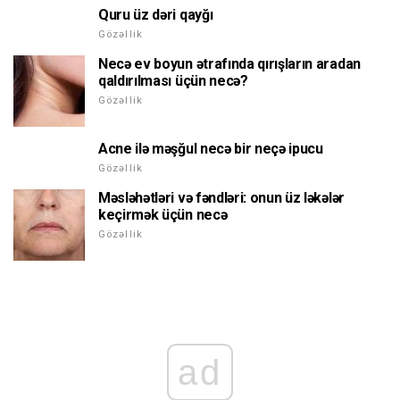
Quru üz dəri qayğı
Gözəllik
Necə ev boyun ətrafında qırışların aradan
qaldırılması üçün necə?
Gözəllik
Acne ilə məşğul necə bir neçə ipucu
Gözəllik
Məsləhətləri və fəndləri: onun üz ləkələr
keçirmək üçün necə
Gözəllik
ad