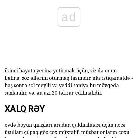
ad
ikinci həyata yerinə yetirmək üçün, siz də onun
belinə, söz əllərini oturmaq lazımdır. əks istiqamətdə -
baş sonra sol meylli və yeddi saniyə bu mövqedə
saxlanılır, və. ən azı 20 təkrar edilməlidir.
XALQ RƏY
evdə boyun qırışları aradan qaldırılması üçün necə
üsulları çılpaq göz çox müxtəlif. müsbət onların çoxu