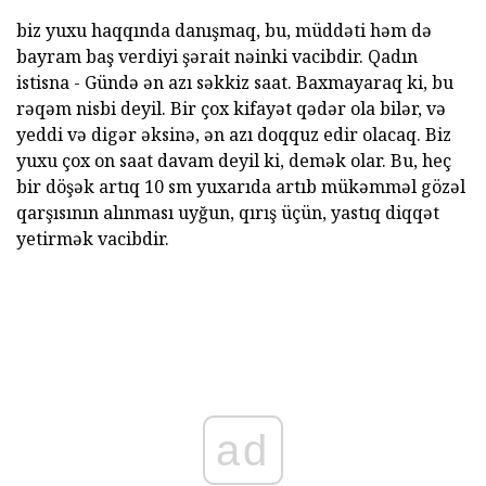
biz yuxu haqqında danışmaq, bu, müddəti həm də
bayram baş verdiyi şərait nəinki vacibdir. Qadın
istisna - Gündə ən azı səkkiz saat. Baxmayaraq ki, bu
rəqəm nisbi deyil. Bir çox kifayət qədər ola bilər, və
yeddi və digər əksinə, ən azı doqquz edir olacaq. Biz
yuxu çox on saat davam deyil ki, demək olar. Bu, heç
bir döşək artıq 10 sm yuxarıda artıb mükəmməl gözəl
qarşısının alınması uyğun, qırış üçün, yastıq diqqət
yetirmək vacibdir.
ad