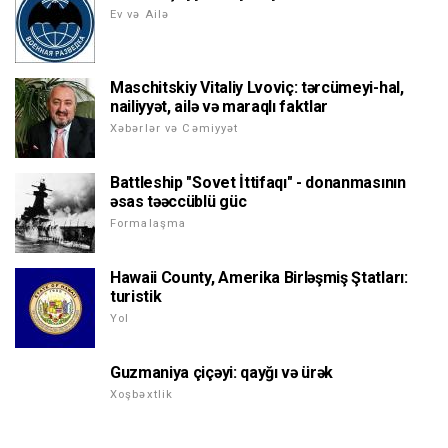
Ev və Ailə
Maschitskiy Vitaliy Lvoviç: tərcümeyi-hal,
nailiyyət, ailə və maraqlı faktlar
Xəbərlər və Cəmiyyət
Battleship "Sovet İttifaqı" - donanmasının
əsas təəccüblü güc
Formalaşma
Hawaii County, Amerika Birləşmiş Ştatları:
turistik
Yol
Guzmaniya çiçəyi: qayğı və ürək
Xoşbəxtlik