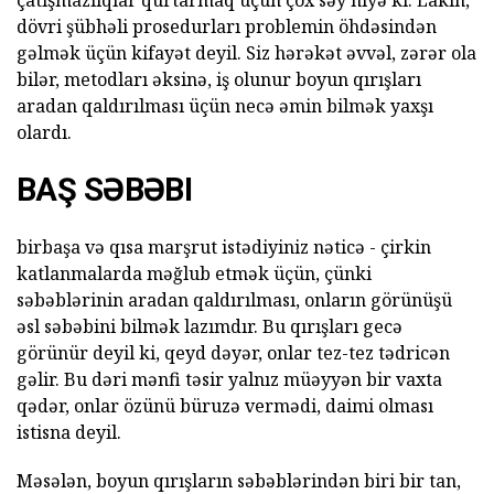
dövri şübhəli prosedurları problemin öhdəsindən
gəlmək üçün kifayət deyil. Siz hərəkət əvvəl, zərər ola
bilər, metodları əksinə, iş olunur boyun qırışları
aradan qaldırılması üçün necə əmin bilmək yaxşı
olardı.
BAŞ SƏBƏBI
birbaşa və qısa marşrut istədiyiniz nəticə - çirkin
katlanmalarda məğlub etmək üçün, çünki
səbəblərinin aradan qaldırılması, onların görünüşü
əsl səbəbini bilmək lazımdır. Bu qırışları gecə
görünür deyil ki, qeyd dəyər, onlar tez-tez tədricən
gəlir. Bu dəri mənfi təsir yalnız müəyyən bir vaxta
qədər, onlar özünü büruzə vermədi, daimi olması
istisna deyil.
Məsələn, boyun qırışların səbəblərindən biri bir tan,