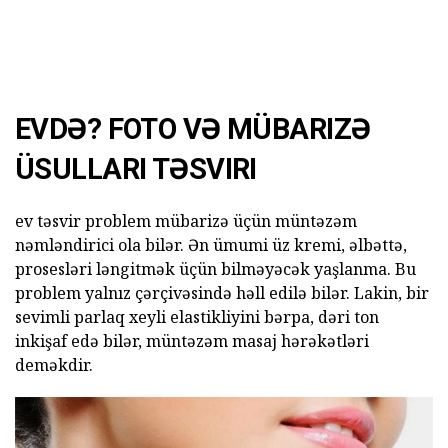
EVDƏ?
FOTO
VƏ MÜBARIZƏ
ÜSULLARI TƏSVIRI
ev təsvir problem mübarizə üçün müntəzəm
nəmləndirici ola bilər. Ən ümumi üz kremi, əlbəttə,
prosesləri ləngitmək üçün bilməyəcək yaşlanma. Bu
problem yalnız çərçivəsində həll edilə bilər. Lakin, bir
sevimli parlaq xeyli elastikliyini bərpa, dəri ton
inkişaf edə bilər, müntəzəm masaj hərəkətləri
deməkdir.