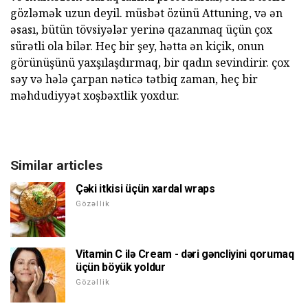
gözləmək uzun deyil. müsbət özünü Attuning, və ən
əsası, bütün tövsiyələr yerinə qazanmaq üçün çox
sürətli ola bilər. Heç bir şey, hətta ən kiçik, onun
görünüşünü yaxşılaşdırmaq, bir qadın sevindirir. çox
səy və hələ çarpan nəticə tətbiq zaman, heç bir
məhdudiyyət xoşbəxtlik yoxdur.
Similar articles
Çəki itkisi üçün xardal wraps
Gözəllik
Vitamin C ilə Cream - dəri gəncliyini qorumaq
üçün böyük yoldur
Gözəllik