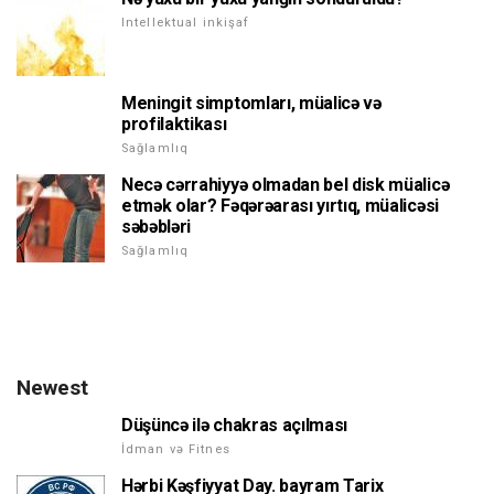
Intellektual inkişaf
Meningit simptomları, müalicə və
profilaktikası
Sağlamlıq
Necə cərrahiyyə olmadan bel disk müalicə
etmək olar? Fəqərəarası yırtıq, müalicəsi
səbəbləri
Sağlamlıq
Newest
Düşüncə ilə chakras açılması
İdman və Fitnes
Hərbi Kəşfiyyat Day. bayram Tarix