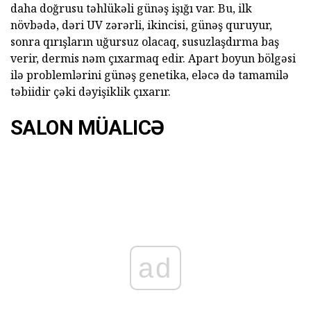
daha doğrusu təhlükəli günəş işığı var. Bu, ilk
növbədə, dəri UV zərərli, ikincisi, günəş quruyur,
sonra qırışların uğursuz olacaq, susuzlaşdırma baş
verir, dermis nəm çıxarmaq edir. Apart boyun bölgəsi
ilə problemlərini günəş genetika, eləcə də tamamilə
təbiidir çəki dəyişiklik çıxarır.
SALON MÜALICƏ
ad