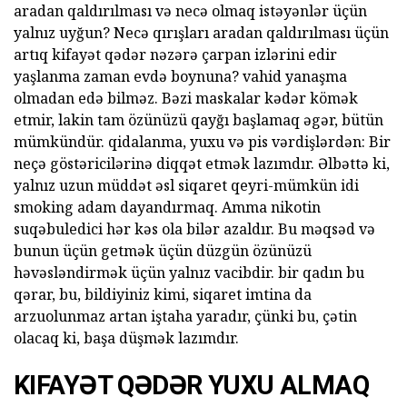
aradan qaldırılması və necə olmaq istəyənlər üçün
yalnız uyğun? Necə qırışları aradan qaldırılması üçün
artıq kifayət qədər nəzərə çarpan izlərini edir
yaşlanma zaman evdə boynuna? vahid yanaşma
olmadan edə bilməz. Bəzi maskalar kədər kömək
etmir, lakin tam özünüzü qayğı başlamaq əgər, bütün
mümkündür. qidalanma, yuxu və pis vərdişlərdən: Bir
neçə göstəricilərinə diqqət etmək lazımdır. Əlbəttə ki,
yalnız uzun müddət əsl siqaret qeyri-mümkün idi
smoking adam dayandırmaq. Amma nikotin
suqəbuledici hər kəs ola bilər azaldır. Bu məqsəd və
bunun üçün getmək üçün düzgün özünüzü
həvəsləndirmək üçün yalnız vacibdir. bir qadın bu
qərar, bu, bildiyiniz kimi, siqaret imtina da
arzuolunmaz artan iştaha yaradır, çünki bu, çətin
olacaq ki, başa düşmək lazımdır.
KIFAYƏT QƏDƏR YUXU ALMAQ