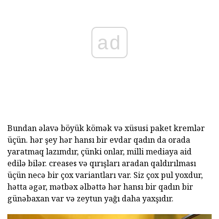
ad
Bundan əlavə böyük kömək və xüsusi paket kremlər
üçün. hər şey hər hansı bir evdar qadın da orada
yaratmaq lazımdır, çünki onlar, milli mediaya aid
edilə bilər. creases və qırışları aradan qaldırılması
üçün necə bir çox variantları var. Siz çox pul yoxdur,
hətta əgər, mətbəx əlbəttə hər hansı bir qadın bir
günəbaxan var və zeytun yağı daha yaxşıdır.