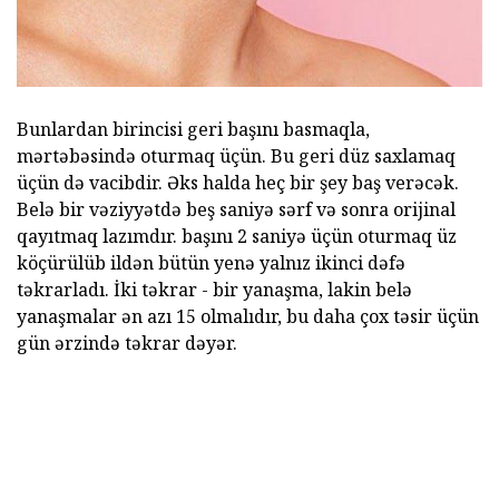
Bunlardan birincisi geri başını basmaqla,
mərtəbəsində oturmaq üçün. Bu geri düz saxlamaq
üçün də vacibdir. Əks halda heç bir şey baş verəcək.
Belə bir vəziyyətdə beş saniyə sərf və sonra orijinal
qayıtmaq lazımdır. başını 2 saniyə üçün oturmaq üz
köçürülüb ildən bütün yenə yalnız ikinci dəfə
təkrarladı. İki təkrar - bir yanaşma, lakin belə
yanaşmalar ən azı 15 olmalıdır, bu daha çox təsir üçün
gün ərzində təkrar dəyər.