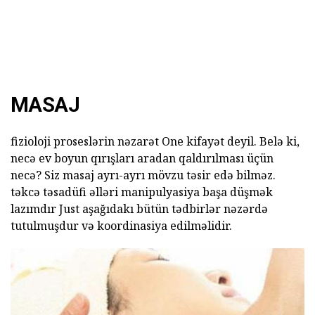
MASAJ
fizioloji proseslərin nəzarət One kifayət deyil. Belə ki,
necə ev boyun qırışları aradan qaldırılması üçün
necə? Siz masaj ayrı-ayrı mövzu təsir edə bilməz.
təkcə təsadüfi əlləri manipulyasiya başa düşmək
lazımdır Just aşağıdakı bütün tədbirlər nəzərdə
tutulmuşdur və koordinasiya edilməlidir.