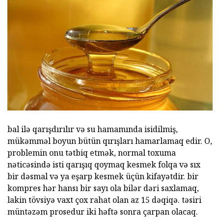
bal ilə qarışdırılır və su hamamında isidilmiş,
mükəmməl boyun bütün qırışları hamarlamaq edir. O,
problemin onu tətbiq etmək, normal toxuma
nəticəsində isti qarışıq qoymaq kesmek folqa və sıx
bir dəsmal və ya eşarp kesmek üçün kifayətdir. bir
kompres hər hansı bir sayı ola bilər dəri saxlamaq,
lakin tövsiyə vaxt çox rahat olan az 15 dəqiqə. təsiri
müntəzəm prosedur iki həftə sonra çarpan olacaq.