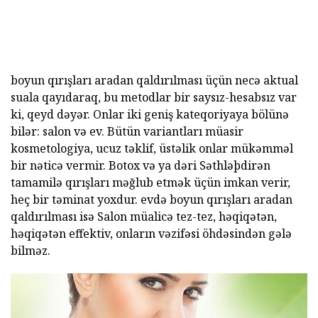
boyun qırışları aradan qaldırılması üçün necə aktual
suala qayıdaraq, bu metodlar bir saysız-hesabsız var
ki, qeyd dəyər. Onlar iki geniş kateqoriyaya bölünə
bilər: salon və ev. Bütün variantları müasir
kosmetologiya, ucuz təklif, üstəlik onlar mükəmməl
bir nəticə vermir. Botox və ya dəri Səthləþdirən
tamamilə qırışları məğlub etmək üçün imkan verir,
heç bir təminat yoxdur. evdə boyun qırışları aradan
qaldırılması isə Salon müalicə tez-tez, həqiqətən,
həqiqətən effektiv, onların vəzifəsi öhdəsindən gələ
bilməz.