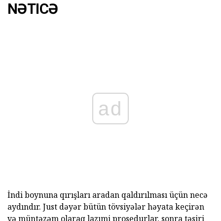
NƏTICƏ
ad
İndi boynuna qırışları aradan qaldırılması üçün necə
aydındır. Just dəyər bütün tövsiyələr həyata keçirən
və müntəzəm olaraq lazımi prosedurlar, sonra təsiri