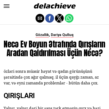
,
Gözəllik
Dəriyə Qulluq
Necə Ev Boyun Ətrafında Qırışların
Aradan Qaldırılması Üçün Necə?
özləri sonra müasir həyat və qadın görünüşünü
şəraitində çox ağır qalmaq. il üçün qayğı zaman, az
var, və eyni zamanda problemlər - bütün daha çox.
QIRIŞLARI
Yalnız, yalnız dəri bir şans tərk etməyin qırx və bəzi