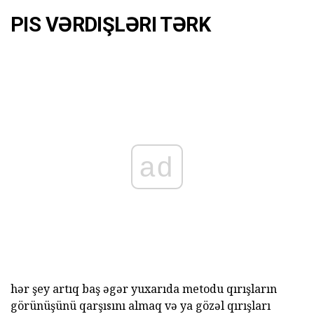
PIS VƏRDIŞLƏRI TƏRK
ad
hər şey artıq baş əgər yuxarıda metodu qırışların
görünüşünü qarşısını almaq və ya gözəl qırışları