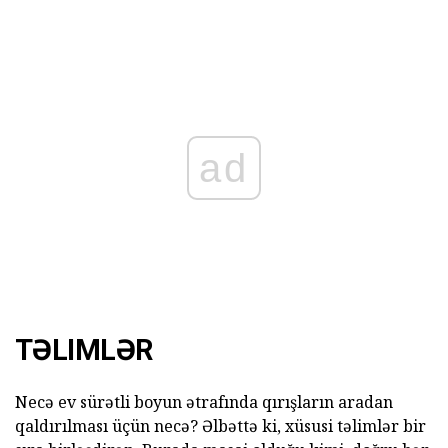
ad
TƏLIMLƏR
Necə ev sürətli boyun ətrafında qırışların aradan
qaldırılması üçün necə? Əlbəttə ki, xüsusi təlimlər bir