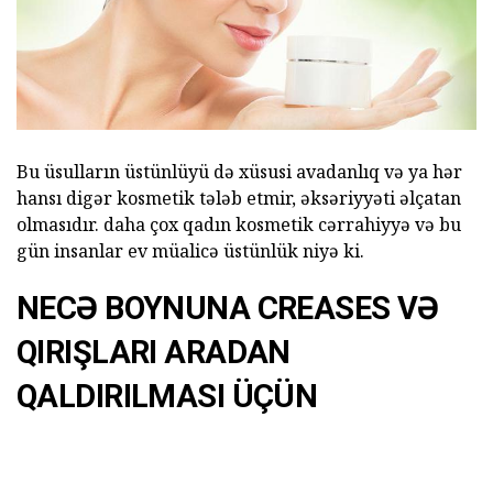
Bu üsulların üstünlüyü də xüsusi avadanlıq və ya hər
hansı digər kosmetik tələb etmir, əksəriyyəti əlçatan
olmasıdır. daha çox qadın kosmetik cərrahiyyə və bu
gün insanlar ev müalicə üstünlük niyə ki.
NECƏ BOYNUNA CREASES VƏ
QIRIŞLARI ARADAN
QALDIRILMASI ÜÇÜN