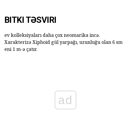
BITKI TƏSVIRI
ev kolleksiyaları daha çox neomarika incə.
Xarakterizə Xiphoid gül yarpağı, uzunluğu olan 6 sm
eni 1 m-ə çatır.
ad