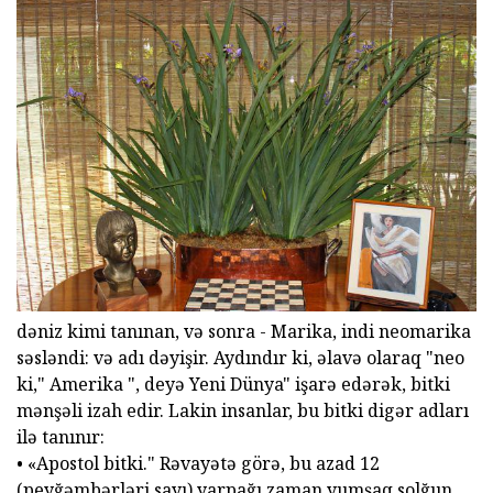
dəniz kimi tanınan, və sonra - Marika, indi neomarika
səsləndi: və adı dəyişir. Aydındır ki, əlavə olaraq "neo
ki," Amerika ", deyə Yeni Dünya" işarə edərək, bitki
mənşəli izah edir. Lakin insanlar, bu bitki digər adları
ilə tanınır:
• «Apostol bitki." Rəvayətə görə, bu azad 12
(peyğəmbərləri sayı) yarpağı zaman yumşaq solğun