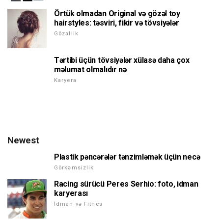
Örtük olmadan Original və gözəl toy
hairstyles: təsviri, fikir və tövsiyələr
Gözəllik
Tərtibi üçün tövsiyələr xülasə daha çox
məlumat olmalıdır nə
Karyera
Newest
Plastik pəncərələr tənzimləmək üçün necə
Görkəmsizlik
Racing sürücü Peres Serhio: foto, idman
karyerası
İdman və Fitnes