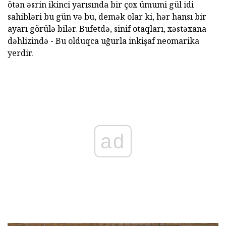
ötən əsrin ikinci yarısında bir çox ümumi gül idi
sahibləri bu gün və bu, demək olar ki, hər hansı bir
ayarı görülə bilər. Bufetdə, sinif otaqları, xəstəxana
dəhlizində - Bu olduqca uğurla inkişaf neomarika
yerdir.
ad