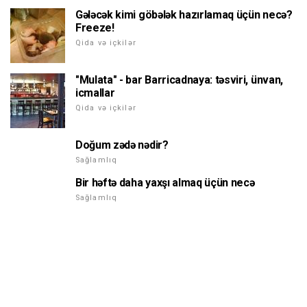
Gələcək kimi göbələk hazırlamaq üçün necə?
Freeze!
Qida və içkilər
"Mulata" - bar Barricadnaya: təsviri, ünvan,
icmallar
Qida və içkilər
Doğum zədə nədir?
Sağlamlıq
Bir həftə daha yaxşı almaq üçün necə
Sağlamlıq