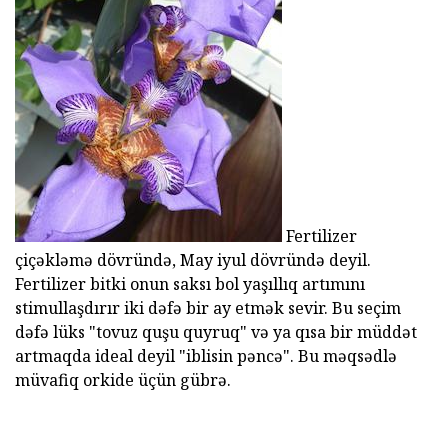
Fertilizer
çiçəkləmə dövründə, May iyul dövründə deyil.
Fertilizer bitki onun saksı bol yaşıllıq artımını
stimullaşdırır iki dəfə bir ay etmək sevir. Bu seçim
dəfə lüks "tovuz quşu quyruq" və ya qısa bir müddət
artmaqda ideal deyil "iblisin pəncə". Bu məqsədlə
müvafiq orkide üçün gübrə.