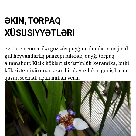
ƏKIN, TORPAQ
XÜSUSIYYƏTLƏRI
ev Care neomarika göz zövq uyğun olmalıdır. orijinal
gül heyvandarlıq prinsipi bilərək, qayğı torpaq
alınmalıdır. Kiçik kökləri siz üstünlük keramika, bitki
kök sistemi sürünən asan bir dayaz lakin geniş həcmi
qazan seçmək üçün imkan verir.