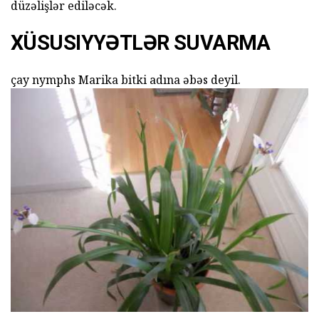
düzəlişlər ediləcək.
XÜSUSIYYƏTLƏR SUVARMA
çay nymphs Marika bitki adına əbəs deyil.