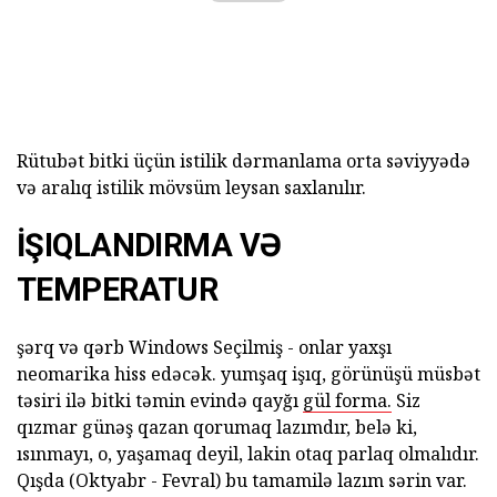
Rütubət bitki üçün istilik dərmanlama orta səviyyədə
və aralıq istilik mövsüm leysan saxlanılır.
İŞIQLANDIRMA VƏ
TEMPERATUR
şərq və qərb Windows Seçilmiş - onlar yaxşı
neomarika hiss edəcək. yumşaq işıq, görünüşü müsbət
təsiri ilə bitki təmin evində qayğı
gül forma.
Siz
qızmar günəş qazan qorumaq lazımdır, belə ki,
ısınmayı, o, yaşamaq deyil, lakin otaq parlaq olmalıdır.
Qışda (Oktyabr - Fevral) bu tamamilə lazım sərin var.