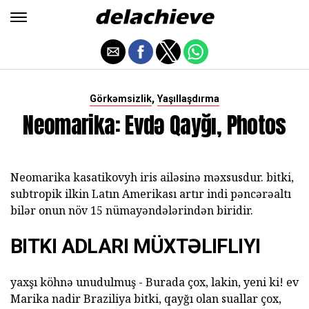
,
Görkəmsizlik
Yaşıllaşdırma
Neomarika: Evdə Qayğı, Photos
Neomarika kasatikovyh iris ailəsinə məxsusdur. bitki,
subtropik ilkin Latın Amerikası artır indi pəncərəaltı
bilər onun növ 15 nümayəndələrindən biridir.
BITKI ADLARI MÜXTƏLIFLIYI
yaxşı köhnə unudulmuş - Burada çox, lakin, yeni ki! ev
Marika nadir Braziliya bitki, qayğı olan suallar çox,