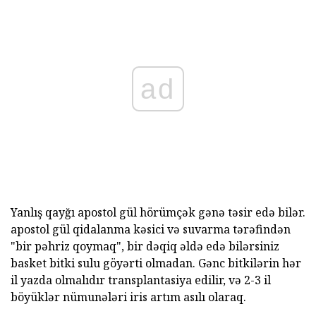
ad
Yanlış qayğı apostol gül hörümçək gənə təsir edə bilər.
apostol gül qidalanma kəsici və suvarma tərəfindən
"bir pəhriz qoymaq", bir dəqiq əldə edə bilərsiniz
basket bitki sulu göyərti olmadan. Gənc bitkilərin hər
il yazda olmalıdır transplantasiya edilir, və 2-3 il
böyüklər nümunələri iris artım asılı olaraq.