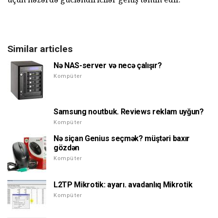
Similar articles
Nə NAS-server və necə çalışır?
Kompüter
Samsung noutbuk. Reviews reklam uyğun?
Kompüter
Nə siçan Genius seçmək? müştəri baxır
gözdən
Kompüter
L2TP Mikrotik: ayarı. avadanlıq Mikrotik
Kompüter