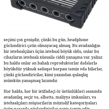
seçimi çox genişdir, çünki bu gün, headphone
gücləndirici çətin olmayacaq almaq. Bu avadanlığın
bir istehsalçıları üçün istehsal böyük oldu, onlar bu
cihazların istehsalı xüsusilə ciddi yanaşma var. yalnız
bu halda onlar ən bahalı reproduktorlar dəfələrlə
böyükdür yüksək sədaqət bərpası təmin edə bilərlər,
çünki gücləndiricilər, kimi yaxından qulaqlıq
mümkün yanaşmaq lazımdır.
Hər halda, hər bir istifadəçi öz üstünlükləri əsasında
avadanlıq, seçir və, əlbəttə, maliyyə imkanları, və
istehsalçıları müştərilərin müxtəlif kateqoriyaları
üçün nəzərdə gücləndiricilər geniş təmin edir.