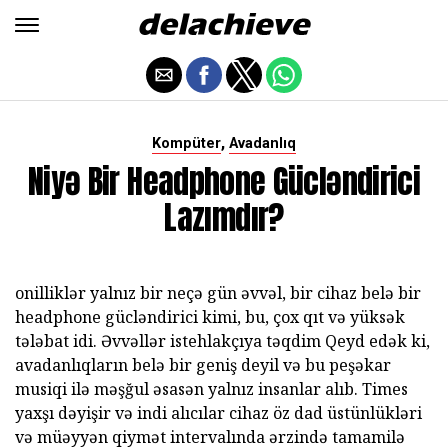
,
Kompüter
Avadanlıq
Niyə Bir Headphone Gücləndirici
Lazımdır?
onilliklər yalnız bir neçə gün əvvəl, bir cihaz belə bir
headphone gücləndirici kimi, bu, çox qıt və yüksək
tələbat idi. Əvvəllər istehlakçıya təqdim Qeyd edək ki,
avadanlıqların belə bir geniş deyil və bu peşəkar
musiqi ilə məşğul əsasən yalnız insanlar alıb. Times
yaxşı dəyişir və indi alıcılar cihaz öz dad üstünlükləri
və müəyyən qiymət intervalında ərzində tamamilə