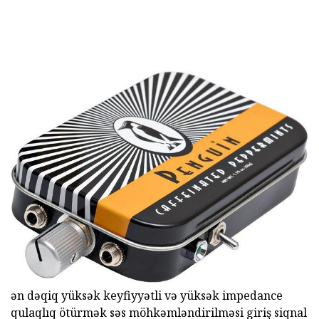
ən dəqiq yüksək keyfiyyətli və yüksək impedance
qulaqlıq ötürmək səs möhkəmləndirilməsi giriş siqnal