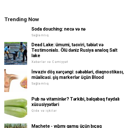
Trending Now
Soda douching: necə və nə
Sağlamlıq
Dead Lake: ümumi, təsviri, təbiət və
Testimonials. Ölü dəniz Rusiya analoq Salt
lake
Xəbərlər və Cəmiyyət
İnvaziv döş xərçəngi: səbəbləri, diaqnostikası,
müalicəsi. şiş markerlər üçün Blood
Sağlamlıq
Pub nə vitaminlər? Tərkibi, balqabaq faydalı
xüsusiyyətləri
Qida və içkilər
Machete - yığımı qamış üçün bıçaq