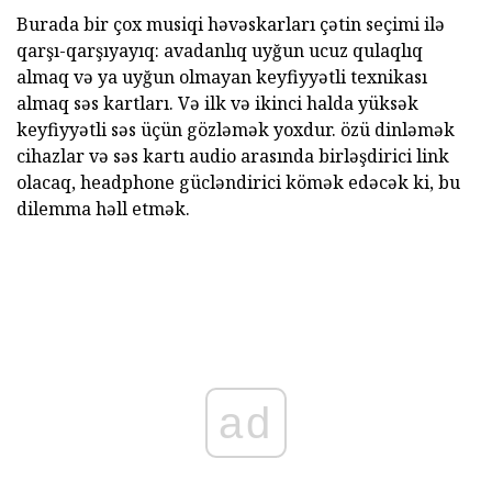
Burada bir çox musiqi həvəskarları çətin seçimi ilə
qarşı-qarşıyayıq: avadanlıq uyğun ucuz qulaqlıq
almaq və ya uyğun olmayan keyfiyyətli texnikası
almaq səs kartları. Və ilk və ikinci halda yüksək
keyfiyyətli səs üçün gözləmək yoxdur. özü dinləmək
cihazlar və səs kartı audio arasında birləşdirici link
olacaq, headphone gücləndirici kömək edəcək ki, bu
dilemma həll etmək.
ad