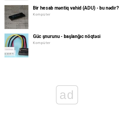
Bir hesab məntiq vahid (ADU) - bu nədir?
Kompüter
Güc şnurunu - başlanğıc nöqtəsi
Kompüter
ad