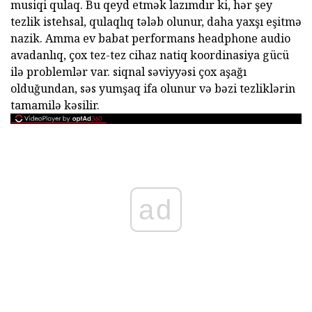
musiqi qulaq. Bu qeyd etmək lazımdır ki, hər şey
tezlik istehsal, qulaqlıq tələb olunur, daha yaxşı eşitmə
nazik. Amma ev babat performans headphone audio
avadanlıq, çox tez-tez cihaz natiq koordinasiya gücü
ilə problemlər var. siqnal səviyyəsi çox aşağı
olduğundan, səs yumşaq ifa olunur və bəzi tezliklərin
tamamilə kəsilir.
ad