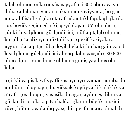
tələb olunur. onların xüsusiyyətləri 300 ohms və ya
daha sadalanan varsa maksimum səviyyədə, bu gün
müxtəlif istehsalçıları tərəfindən təklif qulaqlıqlarda
çox böyük seçim edir ki, qeyd dəyər 6 V. olmalıdır,
çünki, headphone gücləndirici, mütləq tələb olunur,
bu, əlbəttə, dizayn müxtəlif və , spesifikasiyalara
uyğun olaraq. təcrübə deyil, belə ki, bu bargain və cib
headphone gücləndirici almaq daha yaxşıdır, 30 600
ohms dən - impedance olduqca geniş yayılmış ola
bilər.
o çirkli və pis keyfiyyətli səs oynayır zaman mənbə də
mühüm rol oynayır, bu yüksək keyfiyyətli kulaklık və
ətraflı çox diqqət, xüsusilə də əgər, aydın eşidilən və
gücləndirici olacaq. Bu halda, işləmir böyük musiqi
zövq, bütün avadanlıq yaxşı bir performans olmalıdır.