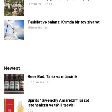
İdman və Fitnes
Təşkilat və balans: Krımda bir toy ziyarət
Münasibətləri
Newest
Beer Bud: Tarix və müasirlik
Qida və içkilər
Spirits "Givenchy Amaridzh" ləzzət
istehsalçısı və təhlil təsviri
Dəb