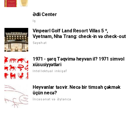
Ədli Center
Iş
Vinpearl Golf Land Resort Villas 5 *,
Vyetnam, Nha Trang: check-in və check-out
Səyahət
1971 - şərq Təqvimə heyvan il? 1971 simvol
xüsusiyyətləri
Intellektual inkişaf
Heyvanlar təsvir. Necə bir timsah çəkmək
üçün necə?
İncəsənət və Əyləncə