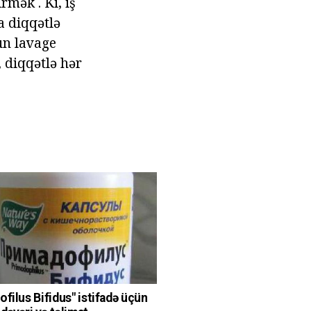
rmək . Ki, iş
a diqqətlə
un lavage
, diqqətlə hər
ofilus Bifidus" istifadə üçün