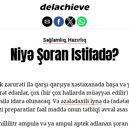
Sağlamlıq
Hazırlıq
,
Niyə Şoran Istifadə?
k zərurəti ilə qarşı-qarşıya xəstəxanada başa və
rət edənlər, çox (bir çox hallarda müəyyən edilir
əsilə idarə olunacaq. Və
əzələdaxili iynə
də (adətə
zi preparatlar fəal maddə onun tətbiqi əvvəl əsa
 millilitr ampula və ya ampul aptek adlanan şora