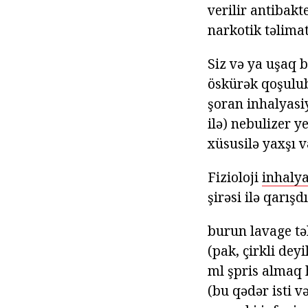
verilir antibakt
narkotik təlima
Siz və ya uşaq b
öskürək qoşulub
şoran inhalyasi
ilə) nebulizer y
xüsusilə yaxşı 
Fizioloji
inhaly
şirəsi ilə qarış
burun lavage tək
(pak, çirkli dey
ml şpris almaq 
(bu qədər isti 