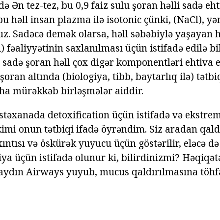
ə Ən tez-tez, bu 0,9 faiz sulu şoran həlli sadə eht
u həll insan plazma ilə isotonic çünki, (NaCl), yəni
. Sadəcə demək olarsa, həll səbəbiylə yaşayan h
i) fəaliyyətinin saxlanılması üçün istifadə edilə bi
. sadə şoran həll çox digər komponentləri ehtiva 
 şoran altında (biologiya, tibb, baytarlıq ilə) tətbi
aha mürəkkəb birləşmələr aiddir.
əstəxanada detoxification üçün istifadə və ekstre
kimi onun tətbiqi ifadə öyrəndim. Siz aradan qal
ntısı və öskürək yuyucu üçün göstərilir, eləcə də
ya üçün istifadə olunur ki, bilirdinizmi? Həqiqət
aydın Airways yuyub, mucus qaldırılmasına töhfə