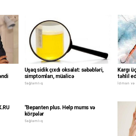
Uşaq sidik çıxdı oksalat: səbəbləri,
Kargı ü
simptomları, müalicə
əndi
təhlil e
Sağlamlıq
İdman və 
K.RU
"Bepanten plus. Help mums və
körpələr
Sağlamlıq