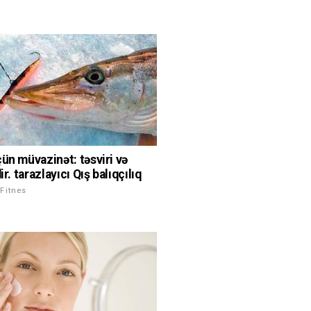
çün müvazinət: təsviri və
dir. tarazlayıcı Qış balıqçılıq
Fitnes