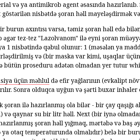
erial və ya antimikrob agent əsasında hazırlanıb.
t göstərilən nisbətdə şoran həll mayeləşdirmək və
ir burun axıntısı varsa, təmiz şoran həll edə bilər,
 əgər tez-tez "Lazolvanom" ilə eyni şoran müəyyən
ya 1 nisbətində qəbul olunur: 1 (məsələn ya maddə
erləşdirilmiş və (bir maska var kimi, uşaqlar üçün
və bütün proseduru adətən olmadan yer tutur wh
asiya üçün məhlul
də efir yağlarının (evkalipt nö
dırılır. Sonra olduqca uyğun və şərti buxar inhaler 
 şoran ilə hazırlanmış ola bilər - bir çay qaşığı
il) və qaynar su bir litr həll. Next (bir iynə olmad
hazırlanmış şoran həll yığmaq, mərtəbə və baş əy
və ya otaq temperaturunda olmalıdır) belə bir bur