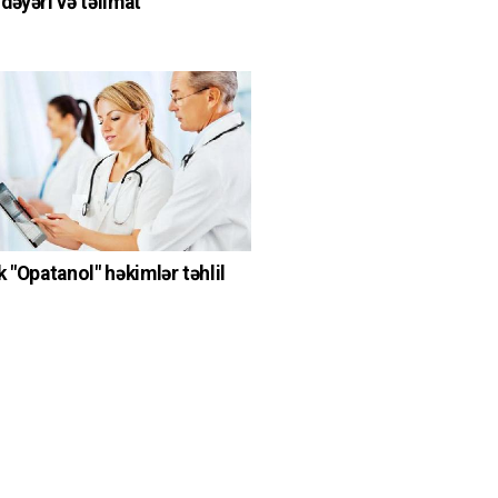
dəyəri və təlimat
q
 "Opatanol" həkimlər təhlil
q