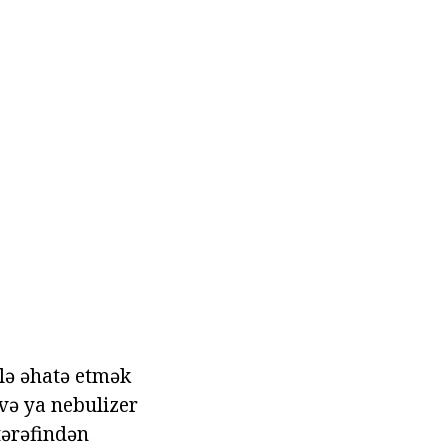
ilə əhatə etmək
 və ya nebulizer
tərəfindən