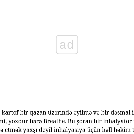
ad
 kartof bir qazan üzərində əyilmə və bir dəsmal 
imi, yoxdur bərə Breathe. Bu şoran bir inhalyator
də etmək yaxşı deyil inhalyasiya üçün həll həkim 