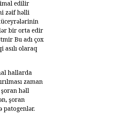
imal edilir
 zəif həlli
üceyrələrinin
lər bir orta edir
etmir Bu adı çox
qi asılı olaraq
mal hallarda
dırılması zaman
 şoran həll
ən, şoran
 patogenlər.