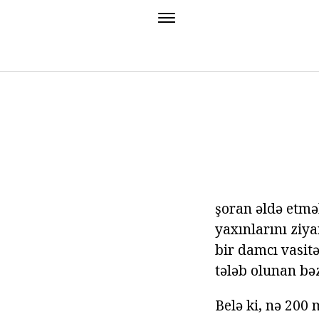
şoran əldə etmə
yaxınlarını ziya
bir damcı vasit
tələb olunan bə
Belə ki, nə 200