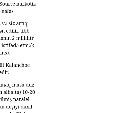
 Source narkotik
 nəfəs.
 və siz artıq
 edilir. tibb
nin 2 millilitr
 istifadə etmək
ims).
vü) Kalanchoe
edir.
 almaq masa duz
an əlbəttə) 10-20
ilmiş paralel
un deşiyi daxil