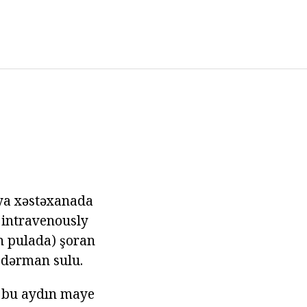
 ya xəstəxanada
) intravenously
n pulada) şoran
s dərman sulu.
n bu aydın maye