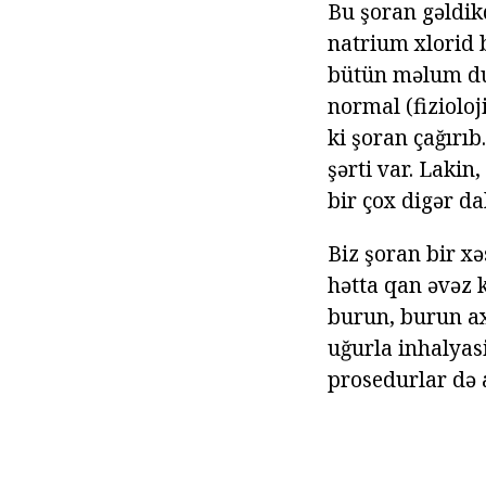
Bu şoran gəldikd
natrium xlorid b
bütün məlum duz
normal (fizioloj
ki şoran çağırıb
şərti var. Lakin,
bir çox digər d
Biz şoran bir x
hətta qan əvəz 
burun, burun axı
uğurla inhalyasi
prosedurlar də 