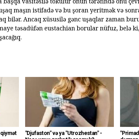
 başqa vasitəsilə tökülür onun tərəfində onu çevi
 uşaq maşın istifadə və bu şoran yeritmək və sonr
q bilər. Ancaq xüsusilə gənc uşaqlar zaman bur
 maye təsadüfən eustachian borular nüfuz, belə ki
şacağıq.
n qiymət
"Djufaston" və ya "Utrozhestan" -
"Primad