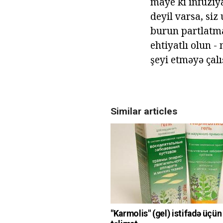
maye ki infuziya
deyil varsa, siz
burun partlatma
ehtiyatlı olun -
şeyi etməyə çalı
Similar articles
"Karmolis" (gel) istifadə üçü