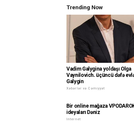
Trending Now
Vadim Galygina yoldaşı Olga
Vaynilovich. üçüncü dəfə evl
Galygin
Xəbərlər və Cəmiyyət
Bir online mağaza VPODARO
ideyaları Dəniz
Internet