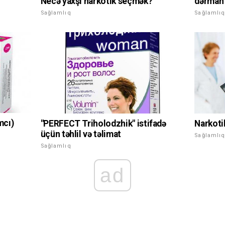
Necə yaxşı narkotik seçmək?
dərman 
Sağlamlıq
Sağlamlı
mcı)
"PERFECT Triholodzhik" istifadə
Narkotik
üçün təhlil və təlimat
Sağlamlı
Sağlamlıq
ad