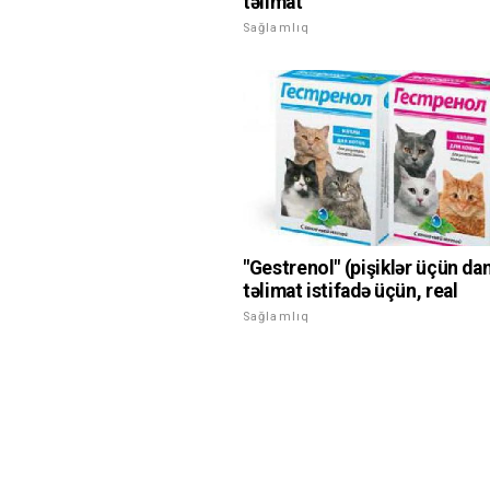
təlimat
Sağlamlıq
"Gestrenol" (pişiklər üçün da
təlimat istifadə üçün, real
Sağlamlıq